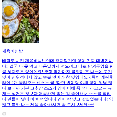
제육비빔밥
배달로 시킨 제육비빔밥인데 혼자먹기엔 양이 진짜 대박입니
다;; 결국 다 못 먹고 다음날까지 먹으려고 따로 남겨두었을 만
큼 혜자로운 양이에요! 뚜껑 열자마자 불향이 훅 나는데 고기
맛이 인위적이지 않고 숯불 맛이라 참 맛있네요~!특히 계란후
라이 2개 올려주는 센스는 굳!! ​다만 밥이랑 야채 양이 워낙 많
다 보니까 기본 고추장 소스가 양에 비해 좀 적더라고요ㅠ.ㅠ
저는 싱거운 것보다 매콤하게 먹는 걸 좋아해서 소스를 직접
더 만들어 넣어 비벼 먹었더니 간이 딱 맞고 맛있었습니다! 양
많고 불맛 나는 제육 좋아하시면 꼭 드셔보세요~^^