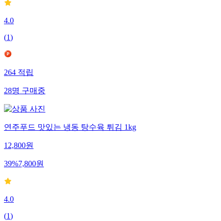
4.0
(
1
)
264
적립
28
명
구매중
연주푸드 맛있는 냉동 탕수육 튀김 1kg
12,800
원
39
%
7,800
원
4.0
(
1
)