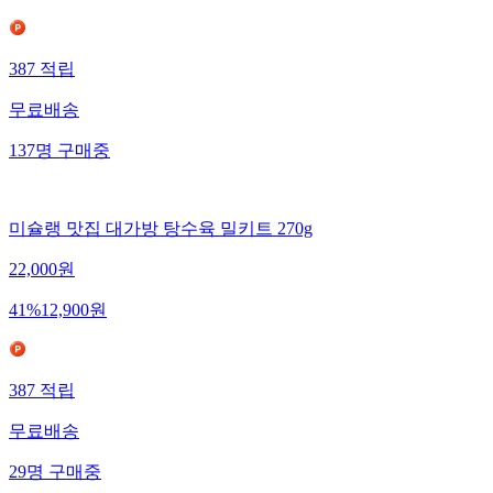
387
적립
무료배송
137
명
구매중
미슐랭 맛집 대가방 탕수육 밀키트 270g
22,000
원
41
%
12,900
원
387
적립
무료배송
29
명
구매중