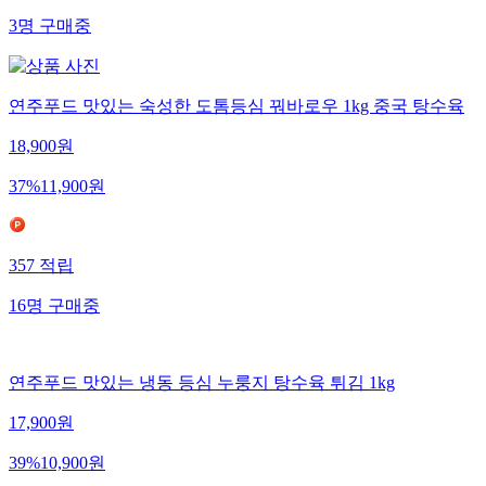
3
명
구매중
연주푸드 맛있는 숙성한 도톰등심 꿔바로우 1kg 중국 탕수육
18,900
원
37
%
11,900
원
357
적립
16
명
구매중
연주푸드 맛있는 냉동 등심 누룽지 탕수육 튀김 1kg
17,900
원
39
%
10,900
원