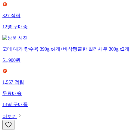
327
적립
12
명
구매중
고메 대가 탕수육 390g x4개+바삭탱글한 칠리새우 300g x2개
51,900
원
1,557
적립
무료배송
13
명
구매중
더보기