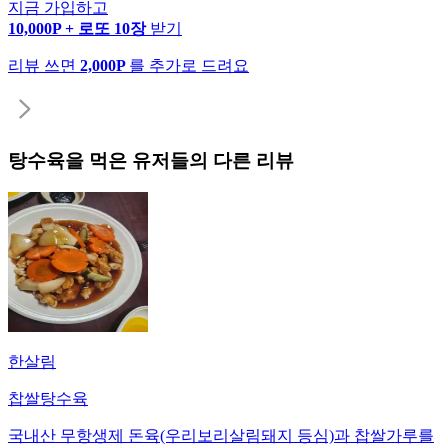
지금 가입하고
10,000P + 로또 10장
받기
리뷰 쓰면
2,000P
를 추가로 드려요
탕수육
을 먹은 유저들의 다른 리뷰
한살림
찹쌀탕수육
국내산 무항생제 돈육(우리보리살림돼지 등심)과 찹쌀가루를