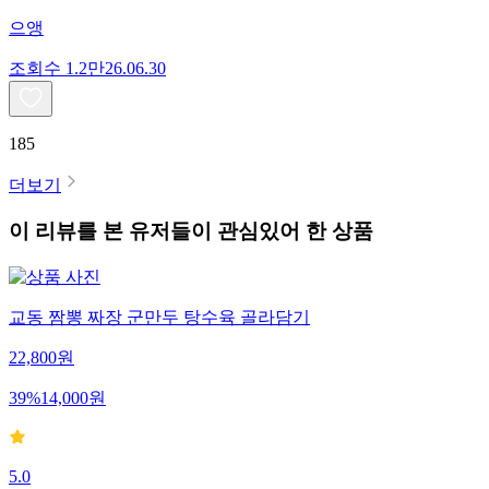
으앵
조회수
1.2만
26.06.30
185
더보기
이 리뷰를 본 유저들이 관심있어 한 상품
교동 짬뽕 짜장 군만두 탕수육 골라담기
22,800
원
39
%
14,000
원
5.0