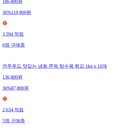
186,800
원
36
%
119,800
원
3,594
적립
6
명
구매중
연주푸드 맛있는 냉동 쫀득 탕수육 튀김 1kg x 10개
136,800
원
36
%
87,800
원
2,634
적립
5
명
구매중