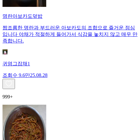
명란아보카도덮밥
짭조름한 명란과 부드러운 아보카도의 조합으로 즐거운 점심
입니다 야채가 적절하게 들어가서 식감을 놓치지 않고 매우 만
족합니다.
귀염그잡채1
조회수
9.6만
25.08.28
999+