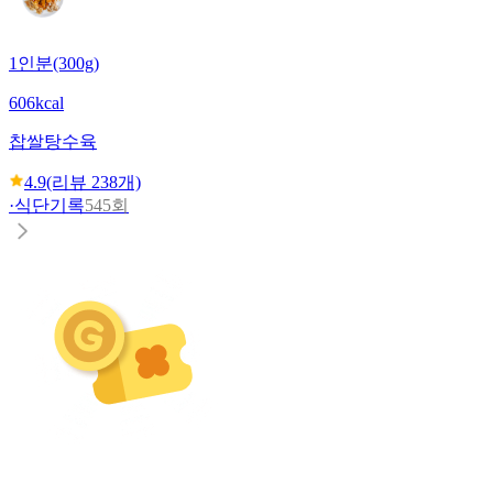
1인분(300g)
606kcal
찹쌀탕수육
4.9
(리뷰
238
개)
·
식단기록
545회