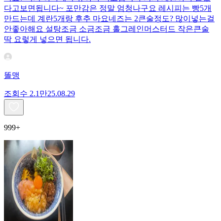
다고보면됩니다~ 포만감은 정말 엄청나구요 레시피는 빵5개
만드는데 계란5개랑 후추 마요네즈는 2큰술정도? 많이넣는걸
안좋아해요 설탕조금 소금조금 홀그레인머스터드 작은큰술
딱 요렇게 넣으면 됩니다.
똘맹
조회수
2.1만
25.08.29
999+