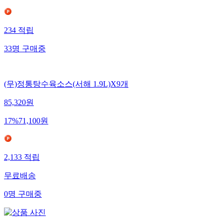
234
적립
33
명
구매중
(무)정통탕수육소스(서해 1.9L)X9개
85,320
원
17
%
71,100
원
2,133
적립
무료배송
0
명
구매중