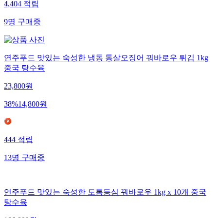
4,404
적립
9
명
구매중
연주푸드 맛있는 숙성한 냉동 통살오징어 꿔바로우 튀김 1kg
중국 탕수육
23,800
원
38
%
14,800
원
444
적립
13
명
구매중
연주푸드 맛있는 숙성한 도톰등심 꿔바로우 1kg x 10개 중국
탕수육