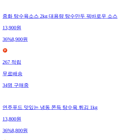
중화 탕수육소스 2kg 대용량 탕수만두 꿔바로우 소스
13,900
원
36
%
8,900
원
267
적립
무료배송
34
명
구매중
연주푸드 맛있는 냉동 쫀득 탕수육 튀김 1kg
13,800
원
36
%
8,800
원