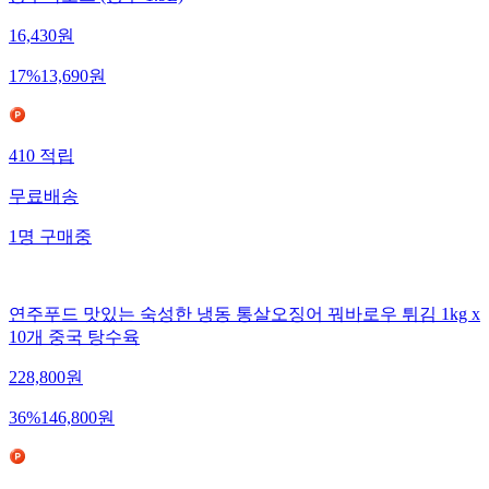
16,430
원
17
%
13,690
원
410
적립
무료배송
1
명
구매중
연주푸드 맛있는 숙성한 냉동 통살오징어 꿔바로우 튀김 1kg x
10개 중국 탕수육
228,800
원
36
%
146,800
원