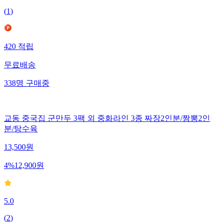
(
1
)
420
적립
무료배송
338
명
구매중
교동 중국집 군만두 3팩 외 중화라인 3종 짜장2인분/짬뽕2인
분/탕수육
13,500
원
4
%
12,900
원
5.0
(
2
)