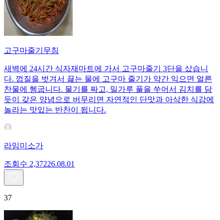
고구마줄기무침
새벽에 24시간 식자재마트에 가서 고구마줄기 3단을 샀습니
다. 껍질을 벗겨서 끓는 물에 고구마 줄기가 약간 익으면 얼른
찬물에 헹굽니다. 물기를 짜고, 밀가루 풀을 쑤어서 김치를 담
듯이 갖은 양념으로 버무리면 자연적인 단맛과 아삭한 식감에
놀라는 맛있는 반찬이 됩니다.
라임미소가
조회수
2,372
26.08.01
37