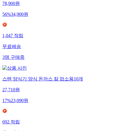
78,900
원
56
%
34,900
원
1,047
적립
무료배송
3
명
구매중
스텐 양식기 양식 돈까스 칼 업소용10개
27,710
원
17
%
23,090
원
692
적립