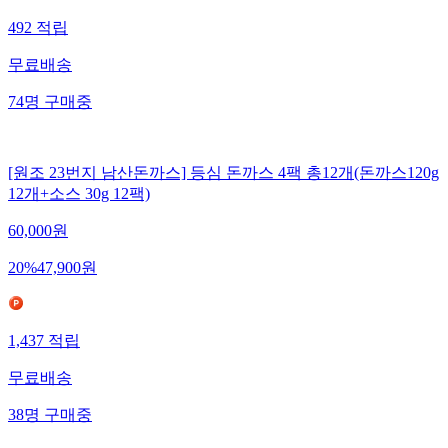
492
적립
무료배송
74
명
구매중
[원조 23번지 남산돈까스] 등심 돈까스 4팩 총12개(돈까스120g
12개+소스 30g 12팩)
60,000
원
20
%
47,900
원
1,437
적립
무료배송
38
명
구매중