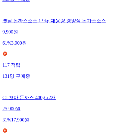
252
명
구매중
옛날 돈까스소스 1.9kg 대용량 경양식 돈가스소스
9,900
원
61
%
3,900
원
117
적립
131
명
구매중
CJ 꼬마 돈까스 400g x2개
25,900
원
31
%
17,900
원