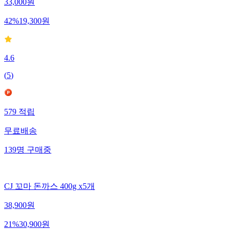
33,000
원
42
%
19,300
원
4.6
(
5
)
579
적립
무료배송
139
명
구매중
CJ 꼬마 돈까스 400g x5개
38,900
원
21
%
30,900
원