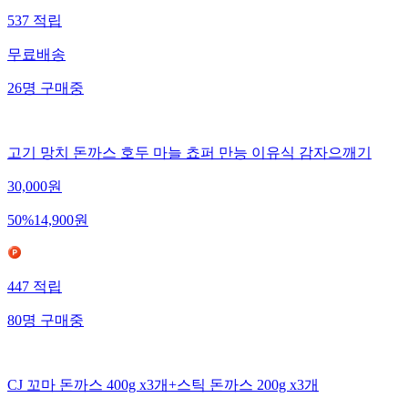
537
적립
무료배송
26
명
구매중
고기 망치 돈까스 호두 마늘 쵸퍼 만능 이유식 감자으깨기
30,000
원
50
%
14,900
원
447
적립
80
명
구매중
CJ 꼬마 돈까스 400g x3개+스틱 돈까스 200g x3개