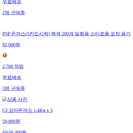
무료배송
2
명
구매중
PSP 돈까스(5칸도시락) 백색 200개 일회용 스티로폼 포장 용기
92,000
원
2,760
적립
무료배송
3
명
구매중
CJ 꼬마돈까스 1.4Kg x 3
59,800
원