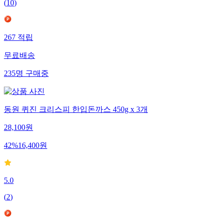
(
10
)
267
적립
무료배송
235
명
구매중
동원 퀴진 크리스피 한입돈까스 450g x 3개
28,100
원
42
%
16,400
원
5.0
(
2
)