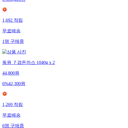
6
%
56,400
원
1,692
적립
무료배송
1
명
구매중
동원 ７겹돈까스 1040g x 2
44,800
원
6
%
42,300
원
1,269
적립
무료배송
6
명
구매중