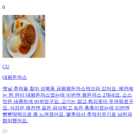
0
CU
대왕돈까스
옛날 추억을 찾아 성북동 금왕왕돈까스먹으러 갔어요. 예전에
는 한 판이 대왕돈까스였는데 이번엔 왕돈까스 2개네요. 소스
맛은 새콤하게 바뀌었구요. 고기는 얇고 튀김옷이 두꺼워졌구
요. 식감은 예전엔 겉은 파삭하고 속은 촉촉이였는데 이번엔
뻗뻗딱딱으로 좀 느껴졌어요. 별루라서 추억지우기로 남편과
합의했어요.