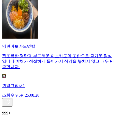
명란아보카도덮밥
짭조름한 명란과 부드러운 아보카도의 조합으로 즐거운 점심
입니다 야채가 적절하게 들어가서 식감을 놓치지 않고 매우 만
족합니다.
귀염그잡채1
조회수
9.5만
25.08.28
999+