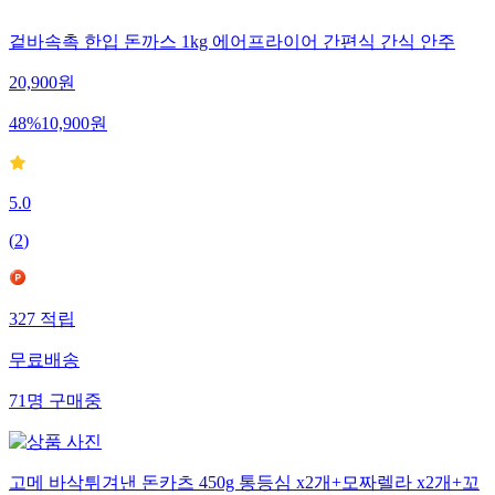
겉바속촉 한입 돈까스 1kg 에어프라이어 간편식 간식 안주
20,900
원
48
%
10,900
원
5.0
(
2
)
327
적립
무료배송
71
명
구매중
고메 바삭튀겨낸 돈카츠 450g 통등심 x2개+모짜렐라 x2개+꼬