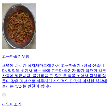
고구마줄기무침
새벽에 24시간 식자재마트에 가서 고구마줄기 3단을 샀습니
다. 껍질을 벗겨서 끓는 물에 고구마 줄기가 약간 익으면 얼른
찬물에 헹굽니다. 물기를 짜고, 밀가루 풀을 쑤어서 김치를 담
듯이 갖은 양념으로 버무리면 자연적인 단맛과 아삭한 식감에
놀라는 맛있는 반찬이 됩니다.
라임미소가