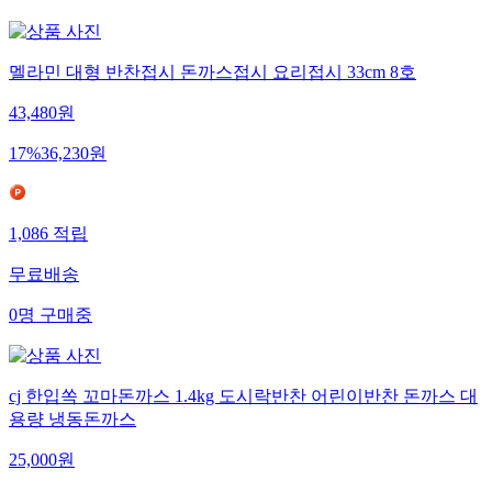
멜라민 대형 반찬접시 돈까스접시 요리접시 33cm 8호
43,480
원
17
%
36,230
원
1,086
적립
무료배송
0
명
구매중
cj 한입쏙 꼬마돈까스 1.4kg 도시락반찬 어린이반찬 돈까스 대
용량 냉동돈까스
25,000
원