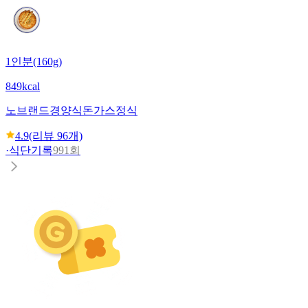
1인분(160g)
849kcal
노브랜드
경양식돈가스정식
4.9
(리뷰
96
개)
·
식단기록
991회