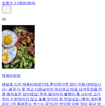
조회수
2,198
26.08.01
34
제육비빔밥
배달로 시킨 제육비빔밥인데 혼자먹기엔 양이 진짜 대박입니
다;; 결국 다 못 먹고 다음날까지 먹으려고 따로 남겨두었을 만
큼 혜자로운 양이에요! 뚜껑 열자마자 불향이 훅 나는데 고기
맛이 인위적이지 않고 숯불 맛이라 참 맛있네요~!특히 계란후
라이 2개 올려주는 센스는 굳!! ​다만 밥이랑 야채 양이 워낙 많