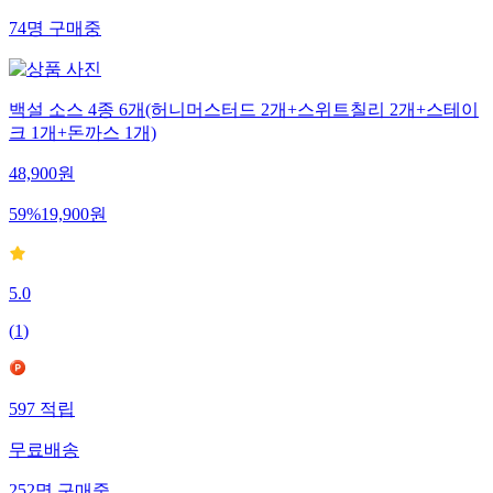
74
명
구매중
백설 소스 4종 6개(허니머스터드 2개+스위트칠리 2개+스테이
크 1개+돈까스 1개)
48,900
원
59
%
19,900
원
5.0
(
1
)
597
적립
무료배송