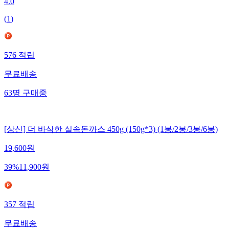
4.0
(
1
)
576
적립
무료배송
63
명
구매중
[상신] 더 바삭한 실속돈까스 450g (150g*3) (1봉/2봉/3봉/6봉)
19,600
원
39
%
11,900
원
357
적립
무료배송