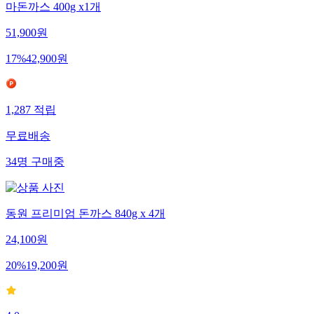
마돈까스 400g x1개
51,900
원
17
%
42,900
원
1,287
적립
무료배송
34
명
구매중
동원 프리미엄 돈까스 840g x 4개
24,100
원
20
%
19,200
원