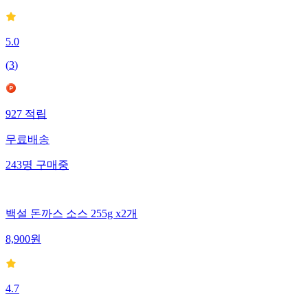
5.0
(
3
)
927
적립
무료배송
243
명
구매중
백설 돈까스 소스 255g x2개
8,900
원
4.7