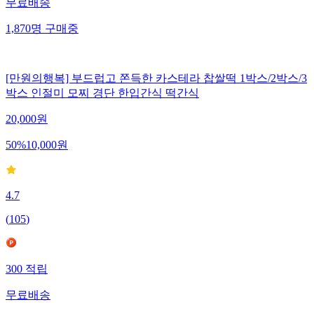
무료배송
1,870
명
구매중
[만원의행복] 부드럽고 쫀득한 카스테라 찹쌀떡 1박스/2박스/3
박스 인절미 모찌 경단 한입간식 떡간식
20,000
원
50
%
10,000
원
4.7
(
105
)
300
적립
무료배송