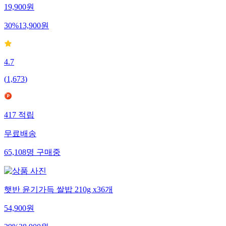
19,900
원
30
%
13,900
원
4.7
(
1,673
)
417
적립
무료배송
65,108
명
구매중
햇반 윤기가득 쌀밥 210g x36개
54,900
원