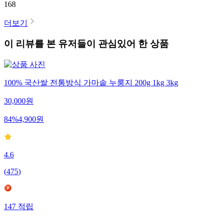
168
더보기
이 리뷰를 본 유저들이 관심있어 한 상품
100% 국산쌀 전통방식 가마솥 누룽지 200g 1kg 3kg
30,000
원
84
%
4,900
원
4.6
(
475
)
147
적립