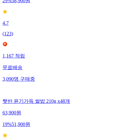
29
%
38,900
원
4.7
(
123
)
1,167
적립
무료배송
3,090
명
구매중
햇반 윤기가득 쌀밥 210g x48개
63,900
원
19
%
51,900
원