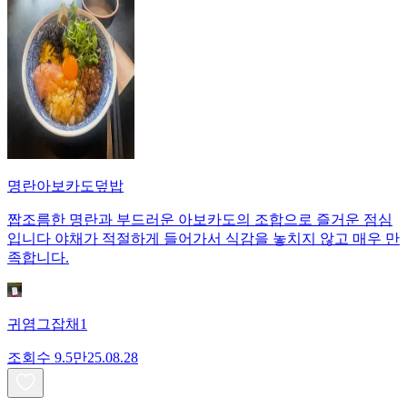
명란아보카도덮밥
짭조름한 명란과 부드러운 아보카도의 조합으로 즐거운 점심
입니다 야채가 적절하게 들어가서 식감을 놓치지 않고 매우 만
족합니다.
귀염그잡채1
조회수
9.5만
25.08.28