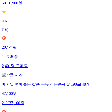
50
%
6,900
원
4.6
(
16
)
207
적립
무료배송
2,401
명
구매중
베지밀 뼈에좋은 칼슘 두유 검은콩깨쌀 190ml 48개
47,100
원
21
%
37,100
원