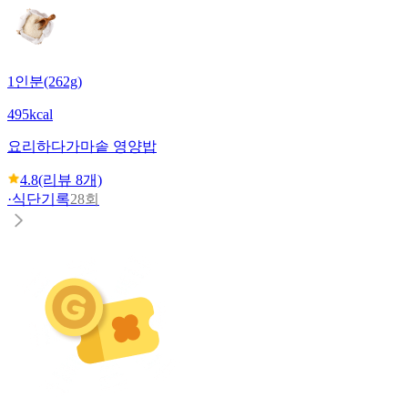
1인분(262g)
495kcal
요리하다
가마솥 영양밥
4.8
(리뷰
8
개)
·
식단기록
28회