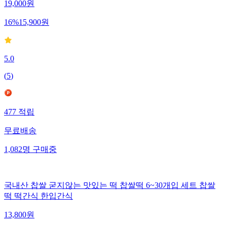
19,000
원
16
%
15,900
원
5.0
(
5
)
477
적립
무료배송
1,082
명
구매중
국내산 찹쌀 굳지않는 맛있는 떡 찹쌀떡 6~30개입 세트 찹쌀
떡 떡간식 한입간식
13,800
원