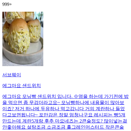
999+
서브웨이
에그마요 샌드위치
에그마요 모닝빵 샌드위치 입니다. 수영을 하는데 가기전에 밥
을 먹으면 좀 무겁더라고요~ 모닝빵하나에 내용물이 많아보
이죠? 저거 하나에 두유하나 먹고갑니다 거의 계란하나 들었
다고보면됩니다~ 포만감은 정말 엄청나구요 레시피는 빵5개
만드는데 계란5개랑 후추 마요네즈는 2큰술정도? 많이넣는걸
안좋아해요 설탕조금 소금조금 홀그레인머스터드 작은큰술