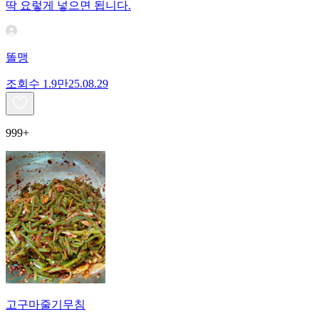
딱 요렇게 넣으면 됩니다.
똘맹
조회수
1.9만
25.08.29
999+
고구마줄기무침