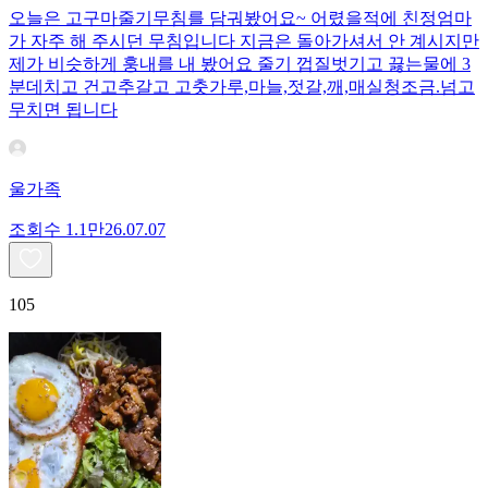
오늘은 고구마줄기무침를 담궈봤어요~ 어렸을적에 친정엄마
가 자주 해 주시던 무침입니다 지금은 돌아가셔서 안 계시지만
제가 비슷하게 훙내를 내 봤어요 줄기 껍질벗기고 끓는물에 3
분데치고 건고추갈고 고춧가루,마늘,젓갈,깨,매실청조금.넘고
무치면 됩니다
울가족
조회수
1.1만
26.07.07
105