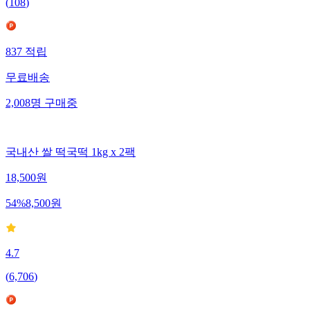
(
108
)
837
적립
무료배송
2,008
명
구매중
국내산 쌀 떡국떡 1kg x 2팩
18,500
원
54
%
8,500
원
4.7
(
6,706
)