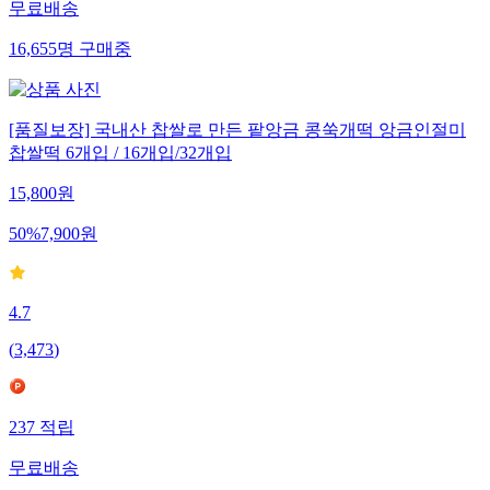
무료배송
16,655
명
구매중
[품질보장] 국내산 찹쌀로 만든 팥앙금 콩쑥개떡 앙금인절미
찹쌀떡 6개입 / 16개입/32개입
15,800
원
50
%
7,900
원
4.7
(
3,473
)
237
적립
무료배송