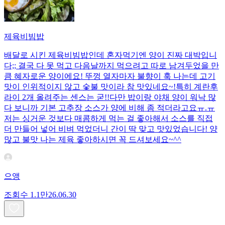
제육비빔밥
배달로 시킨 제육비빔밥인데 혼자먹기엔 양이 진짜 대박입니
다;; 결국 다 못 먹고 다음날까지 먹으려고 따로 남겨두었을 만
큼 혜자로운 양이에요! 뚜껑 열자마자 불향이 훅 나는데 고기
맛이 인위적이지 않고 숯불 맛이라 참 맛있네요~!특히 계란후
라이 2개 올려주는 센스는 굳!! ​다만 밥이랑 야채 양이 워낙 많
다 보니까 기본 고추장 소스가 양에 비해 좀 적더라고요ㅠ.ㅠ
저는 싱거운 것보다 매콤하게 먹는 걸 좋아해서 소스를 직접
더 만들어 넣어 비벼 먹었더니 간이 딱 맞고 맛있었습니다! 양
많고 불맛 나는 제육 좋아하시면 꼭 드셔보세요~^^
으앵
조회수
1.1만
26.06.30