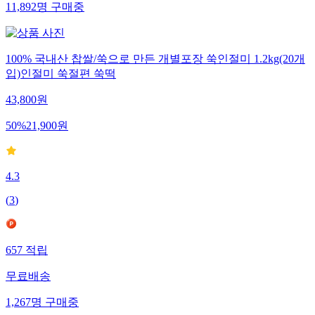
11,892
명
구매중
100% 국내산 찹쌀/쑥으로 만든 개별포장 쑥인절미 1.2kg(20개
입)인절미 쑥절편 쑥떡
43,800
원
50
%
21,900
원
4.3
(
3
)
657
적립
무료배송
1,267
명
구매중