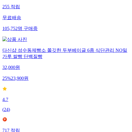
255
적립
무료배송
105,752
명
구매중
다신샵 성수동제빵소 쫄깃한 두부베이글 6종 식단관리 NO밀
가루 쌀빵 단백질빵
32,000
원
25
%
23,900
원
4.7
(
24
)
717
적립