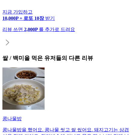
지금 가입하고
10,000P + 로또 10장
받기
리뷰 쓰면
2,000P
를 추가로 드려요
쌀 / 백미
을 먹은 유저들의 다른 리뷰
콩나물밥
콩나물밥을 했어요. 콩나물 씻고 쌀 씼어요. 돼지고기는 삼겹