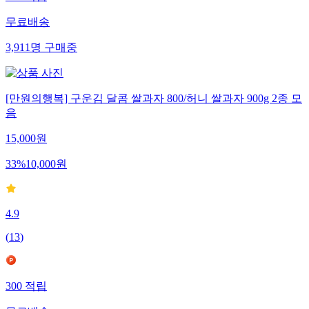
무료배송
3,911
명
구매중
[만원의행복] 구운김 달콤 쌀과자 800/허니 쌀과자 900g 2종 모
음
15,000
원
33
%
10,000
원
4.9
(
13
)
300
적립