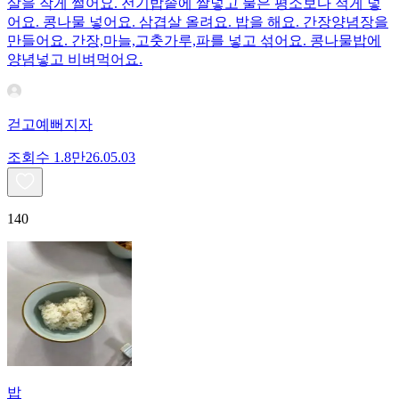
살을 작게 썰어요. 전기밥솥에 쌀넣고 물은 평소보다 적게 넣
어요. 콩나물 넣어요. 삼겹살 올려요. 밥을 해요. 간장양념장을
만들어요. 간장,마늘,고춧가루,파를 넣고 섞어요. 콩나물밥에
양념넣고 비벼먹어요.
걷고예뻐지자
조회수
1.8만
26.05.03
140
밥