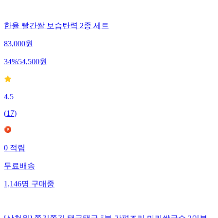
한율 빨간쌀 보습탄력 2종 세트
83,000
원
34
%
54,500
원
4.5
(
17
)
0
적립
무료배송
1,146
명
구매중