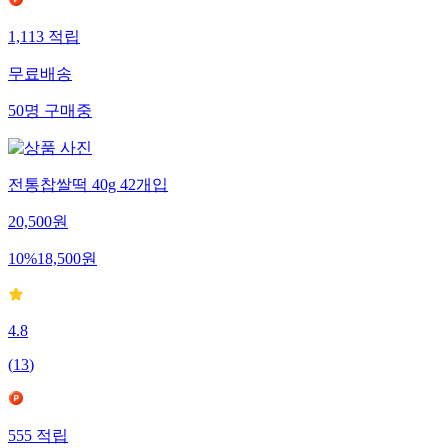
1,113
적립
무료배송
50
명
구매중
전통찹쌀떡 40g 42개입
20,500
원
10
%
18,500
원
4.8
(
13
)
555
적립