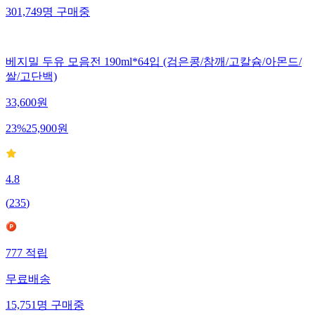
301,749
명
구매중
베지밀 두유 모음전 190ml*64입 (검은콩/참깨/고칼슘/아몬드/
쌀/고단백)
33,600
원
23
%
25,900
원
4.8
(
235
)
777
적립
무료배송
15,751
명
구매중