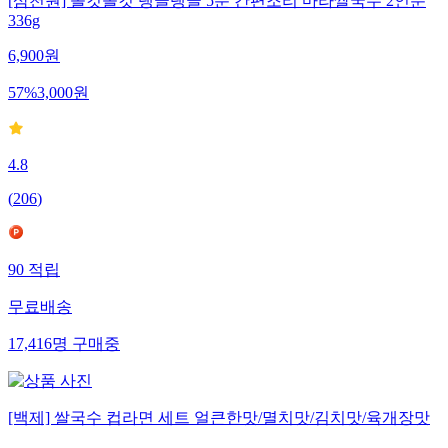
[삼천원] 쫄깃쫄깃 탱글탱글 5분 간편조리 마라쌀국수 2인분
336g
6,900
원
57
%
3,000
원
4.8
(
206
)
90
적립
무료배송
17,416
명
구매중
[백제] 쌀국수 컵라면 세트 얼큰한맛/멸치맛/김치맛/육개장맛