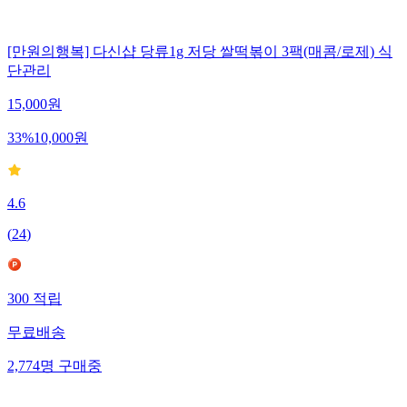
[만원의행복] 다신샵 당류1g 저당 쌀떡볶이 3팩(매콤/로제) 식
단관리
15,000
원
33
%
10,000
원
4.6
(
24
)
300
적립
무료배송
2,774
명
구매중