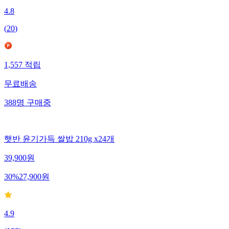
4.8
(
20
)
1,557
적립
무료배송
388
명
구매중
햇반 윤기가득 쌀밥 210g x24개
39,900
원
30
%
27,900
원
4.9