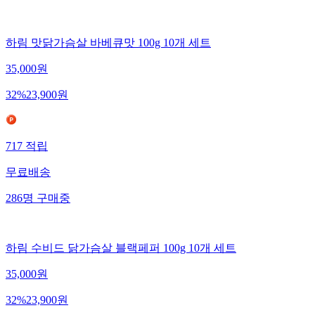
하림 맛닭가슴살 바베큐맛 100g 10개 세트
35,000
원
32
%
23,900
원
717
적립
무료배송
286
명
구매중
하림 수비드 닭가슴살 블랙페퍼 100g 10개 세트
35,000
원
32
%
23,900
원