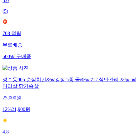
5.0
(
5
)
708
적립
무료배송
500
명
구매중
성수동905 순살치킨&닭강정 5종 골라담기 / 식단관리 저당 닭
다리살 닭가슴살
25,000
원
12
%
21,900
원
4.8