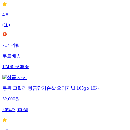
4.8
(
10
)
717
적립
무료배송
174
명
구매중
동원 그릴리 황금닭가슴살 오리지널 105g x 10개
32,000
원
26
%
23,600
원