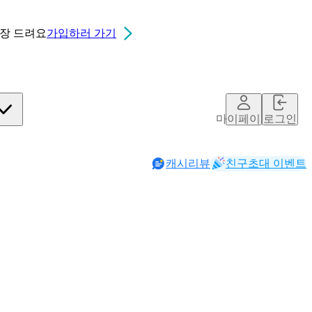
0장
드려요
가입하러 가기
마이페이지
로그인
캐시리뷰
친구초대 이벤트