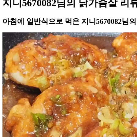
지니5670082님의 닭가슴살 리
아침에 일반식으로 먹은 지니5670082님