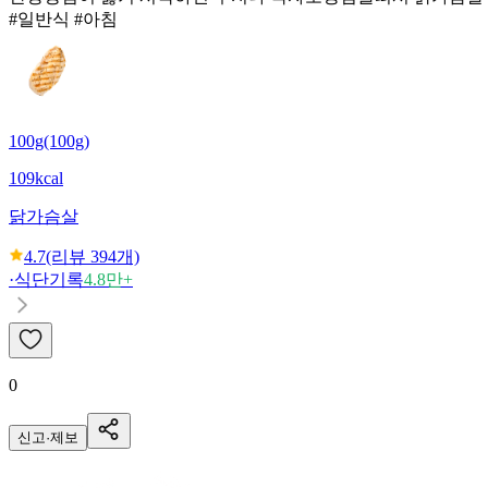
#일반식 #아침
100g(100g)
109kcal
닭가슴살
4.7
(리뷰
394
개)
·
식단기록
4.8만+
0
신고·제보