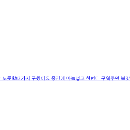
후 노릇할때가지 구윘어요 중간에 마늘넣고 한번더 구워주면 불