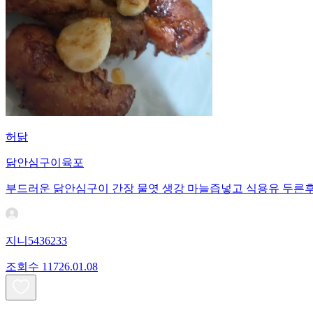
허닭
닭안심구이육포
부드러운 닭안심구이 간장 물엿 생강 마늘즙넣고 식용유 두른
지니5436233
조회수
117
26.01.08