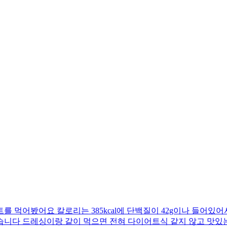
 먹어봤어요 칼로리는 385kcal에 단백질이 42g이나 들어있어
습니다 드레싱이랑 같이 먹으면 전혀 다이어트식 같지 않고 맛있