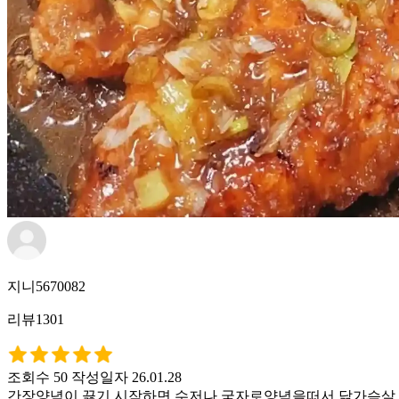
지니5670082
리뷰1301
조회수 50
작성일자 26.01.28
간장양념이 끓기 시작하면 수저나 국자로양념을떠서 닭가슴살 위쪽