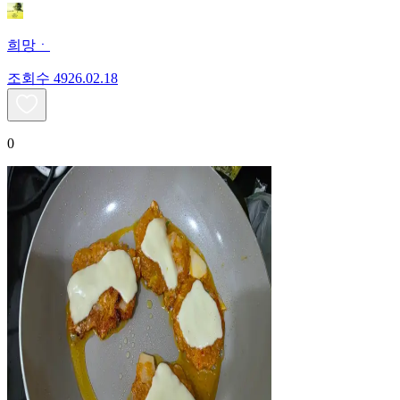
희망ㆍ
조회수
49
26.02.18
0