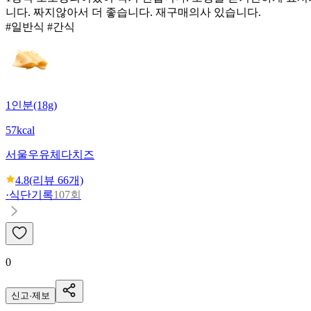
니다. 짜지않아서 더 좋습니다. 재구매의사 있습니다.
#일반식 #간식
1인분(18g)
57kcal
서울우유
체다치즈
4.8
(리뷰
66
개)
·
식단기록
107회
0
신고·제보