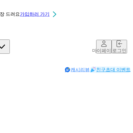
0장
드려요
가입하러 가기
마이페이지
로그인
캐시리뷰
친구초대 이벤트