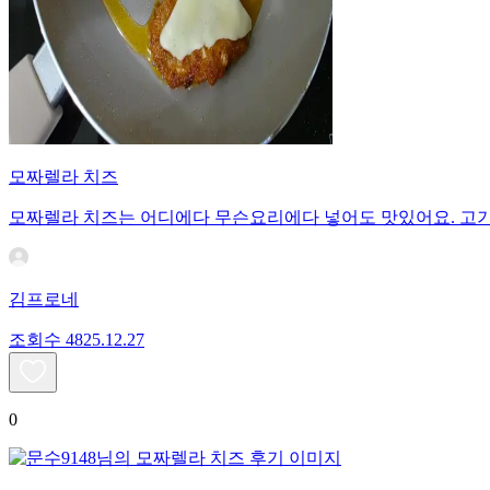
모짜렐라 치즈
모짜렐라 치즈는 어디에다 무슨요리에다 넣어도 맛있어요. 고
김프로네
조회수
48
25.12.27
0