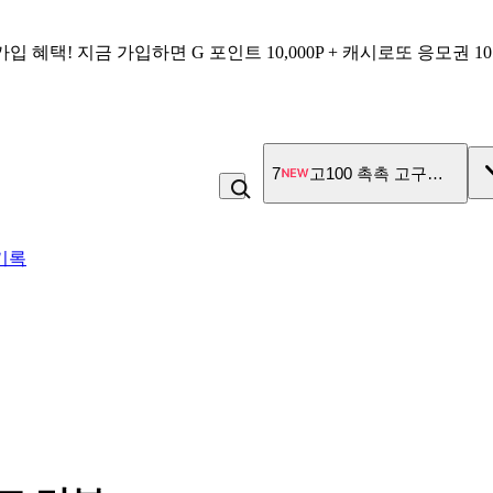
가입 혜택!
지금 가입하면
G 포인트 10,000P + 캐시로또 응모권 1
7
고100 촉촉 고구마 스틱
기록