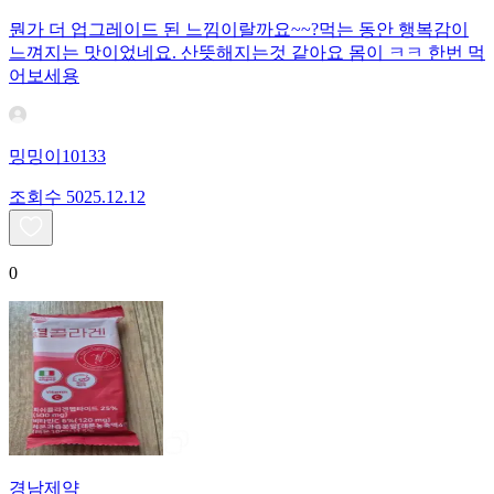
뭔가 더 업그레이드 된 느낌이랄까요~~?먹는 동안 행복감이
느껴지는 맛이었네요. 산뜻해지는것 같아요 몸이 ㅋㅋ 한번 먹
어보세용
밍밍이10133
조회수
50
25.12.12
0
경남제약