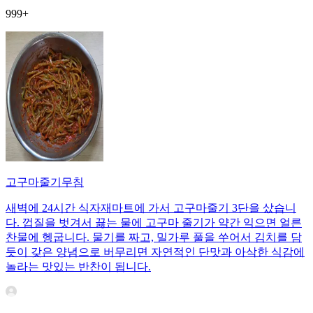
999+
고구마줄기무침
새벽에 24시간 식자재마트에 가서 고구마줄기 3단을 샀습니
다. 껍질을 벗겨서 끓는 물에 고구마 줄기가 약간 익으면 얼른
찬물에 헹굽니다. 물기를 짜고, 밀가루 풀을 쑤어서 김치를 담
듯이 갖은 양념으로 버무리면 자연적인 단맛과 아삭한 식감에
놀라는 맛있는 반찬이 됩니다.