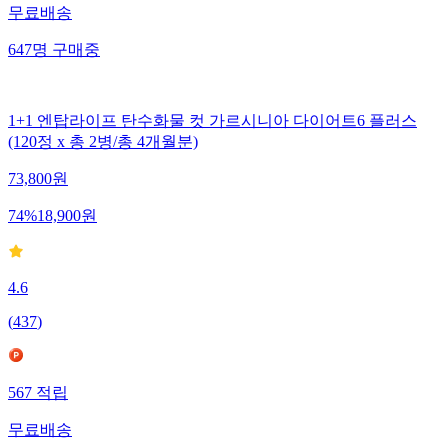
무료배송
647
명
구매중
1+1 엔탑라이프 탄수화물 컷 가르시니아 다이어트6 플러스
(120정 x 총 2병/총 4개월분)
73,800
원
74
%
18,900
원
4.6
(
437
)
567
적립
무료배송