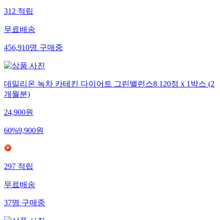
312
적립
무료배송
456,910
명
구매중
데일리온 녹차 카테킨 다이어트 그린밸런스8 120정 x 1박스 (2
개월분)
24,900
원
60
%
9,900
원
297
적립
무료배송
37
명
구매중