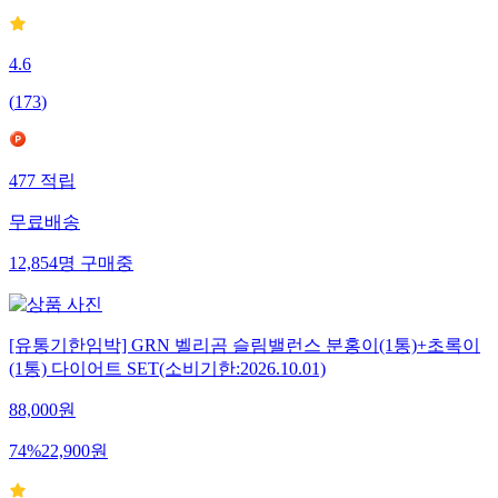
4.6
(
173
)
477
적립
무료배송
12,854
명
구매중
[유통기한임박] GRN 벨리곰 슬림밸런스 분홍이(1통)+초록이
(1통) 다이어트 SET(소비기한:2026.10.01)
88,000
원
74
%
22,900
원