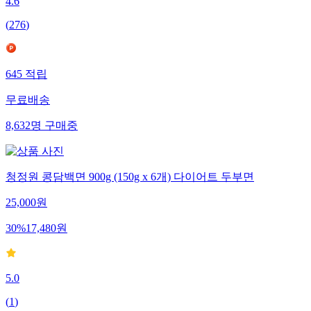
4.6
(
276
)
645
적립
무료배송
8,632
명
구매중
청정원 콩담백면 900g (150g x 6개) 다이어트 두부면
25,000
원
30
%
17,480
원
5.0
(
1
)