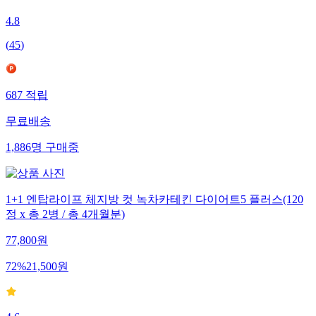
4.8
(
45
)
687
적립
무료배송
1,886
명
구매중
1+1 엔탑라이프 체지방 컷 녹차카테킨 다이어트5 플러스(120
정 x 총 2병 / 총 4개월분)
77,800
원
72
%
21,500
원