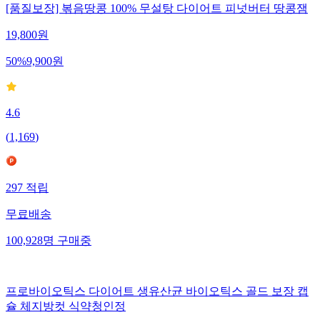
[품질보장] 볶음땅콩 100% 무설탕 다이어트 피넛버터 땅콩잼
19,800
원
50
%
9,900
원
4.6
(
1,169
)
297
적립
무료배송
100,928
명
구매중
프로바이오틱스 다이어트 생유산균 바이오틱스 골드 보장 캡
슐 체지방컷 식약청인정