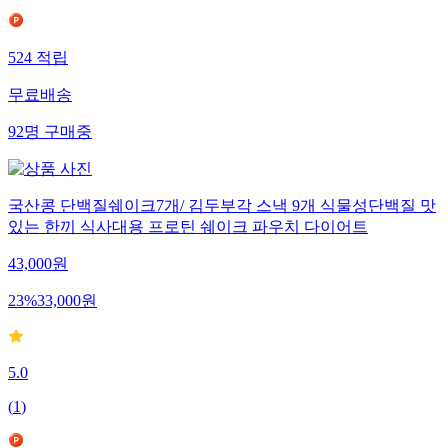
524
적립
무료배송
92
명
구매중
국산콩 단백질쉐이크7개/ 김두부각 스낵 9개 식물성단백질 맛
있는 한끼 식사대용 프로틴 쉐이크 파우치 다이어트
43,000
원
23
%
33,000
원
5.0
(
1
)