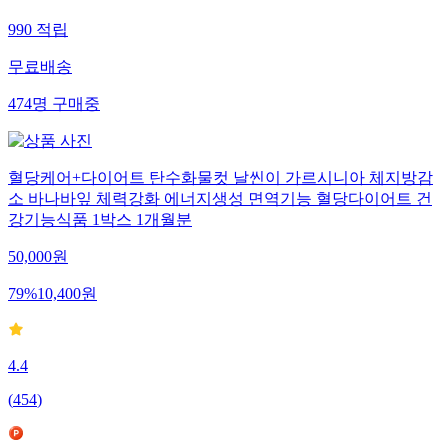
990
적립
무료배송
474
명
구매중
혈당케어+다이어트 탄수화물컷 날씬이 가르시니아 체지방감
소 바나바잎 체력강화 에너지생성 면역기능 혈당다이어트 건
강기능식품 1박스 1개월분
50,000
원
79
%
10,400
원
4.4
(
454
)