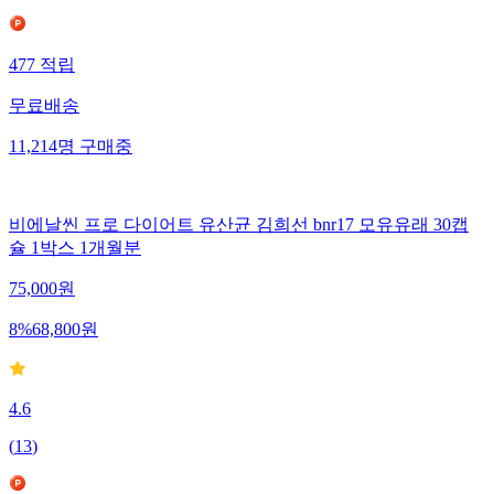
477
적립
무료배송
11,214
명
구매중
비에날씬 프로 다이어트 유산균 김희선 bnr17 모유유래 30캡
슐 1박스 1개월분
75,000
원
8
%
68,800
원
4.6
(
13
)