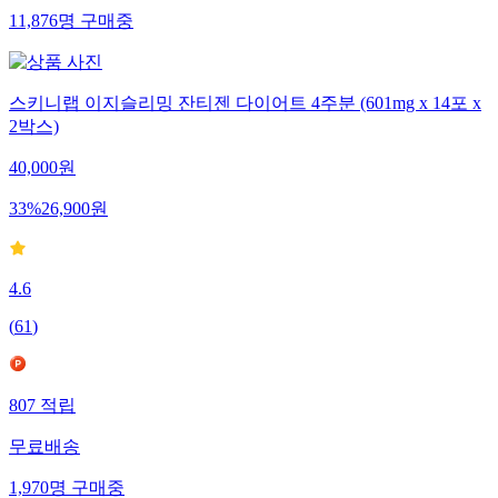
11,876
명
구매중
스키니랩 이지슬리밍 잔티젠 다이어트 4주분 (601mg x 14포 x
2박스)
40,000
원
33
%
26,900
원
4.6
(
61
)
807
적립
무료배송
1,970
명
구매중