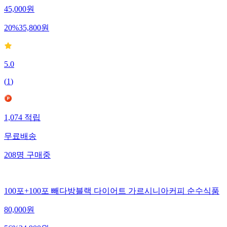
45,000
원
20
%
35,800
원
5.0
(
1
)
1,074
적립
무료배송
208
명
구매중
100포+100포 빼다방블랙 다이어트 가르시니아커피 순수식품
80,000
원