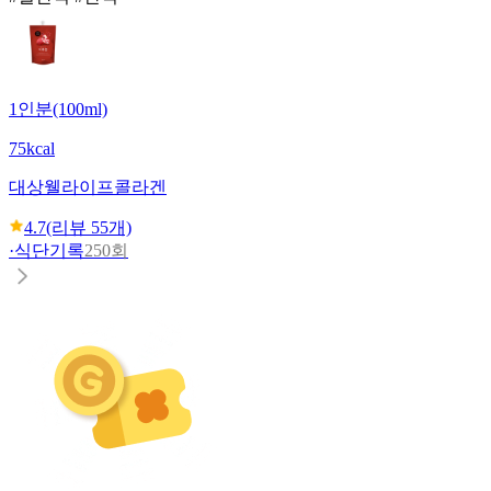
1인분(100ml)
75kcal
대상웰라이프
콜라겐
4.7
(리뷰
55
개)
·
식단기록
250회