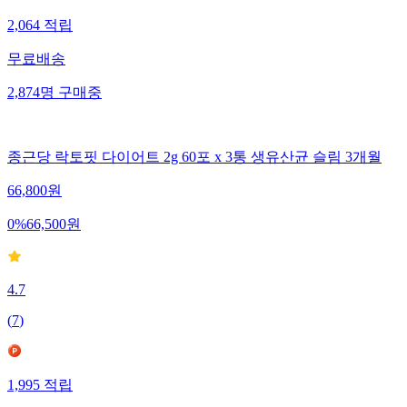
2,064
적립
무료배송
2,874
명
구매중
종근당 락토핏 다이어트 2g 60포 x 3통 생유산균 슬림 3개월
66,800
원
0
%
66,500
원
4.7
(
7
)
1,995
적립