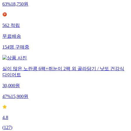
63
%
18,750
원
562
적립
무료배송
154
명
구매중
실이 많은 노란콩 6팩+쥐눈이 2팩 외 골라담기 / 낫또 건강식
다이어트
30,000
원
47
%
15,900
원
4.8
(
127
)