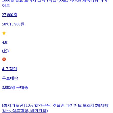
1000일 발효 보이차 스틱 1박스 (50포) 항산화 체중감량 다이
어트
27,800
원
50
%
13,900
원
4.8
(
19
)
417
적립
무료배송
3,095
명
구매중
[최저가도전] 10% 할인쿠폰! 컷슬린 다이어트 보조제(체지방
감소, 식후혈당, 비만관리)