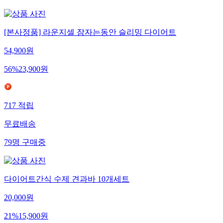
[본사정품] 라운지셀 잠자는동안 슬리밍 다이어트
54,900
원
56
%
23,900
원
717
적립
무료배송
79
명
구매중
다이어트간식 수제 견과바 10개세트
20,000
원
21
%
15,900
원