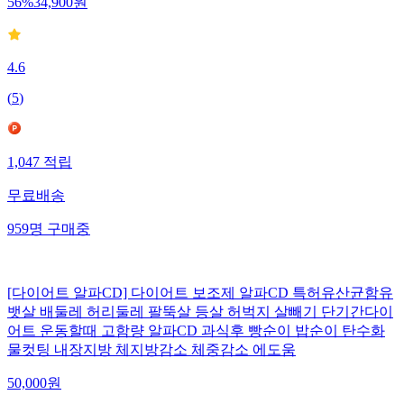
56
%
34,900
원
4.6
(
5
)
1,047
적립
무료배송
959
명
구매중
[다이어트 알파CD] 다이어트 보조제 알파CD 특허유산균함유
뱃살 배둘레 허리둘레 팔뚝살 등살 허벅지 살빼기 단기간다이
어트 운동할때 고함량 알파CD 과식후 빵순이 밥순이 탄수화
물컷팅 내장지방 체지방감소 체중감소 에도움
50,000
원