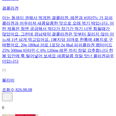
결콜라겐
아는 동생이 권해서 먹게된 결콜라겐. 레몬과 비타민c 가 피쉬
콜라겐과 어우러져 새콤달콤한 맛으로 오래 먹기 딱입니다. 어
떤 제품은 첨엔 궁금해서 먹다가 장기간 먹기 너무 힘들때가
많았어요. 그런데 경남제약 결콜라겐은 맛부터 질리지 않아 어
느새 1년 넘게 먹고있어요. 1봉지당 10개로 한통에 4봉지로 구
매했어요. 20g 180kal 10포 1포당 2g 8kal 피쉬콜라겐 펩타이드
25% 500mg 비타민 C 6% 120mg 레몬 까지 정말 강추합니다 한
봉 입안에 툭 털어넣어 보세요 새콤달콤 정말 맛난 콜라겐파우
더입니다
블리비
조회수
8
26.08.08
0