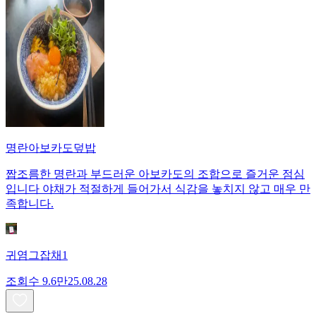
명란아보카도덮밥
짭조름한 명란과 부드러운 아보카도의 조합으로 즐거운 점심
입니다 야채가 적절하게 들어가서 식감을 놓치지 않고 매우 만
족합니다.
귀염그잡채1
조회수
9.6만
25.08.28