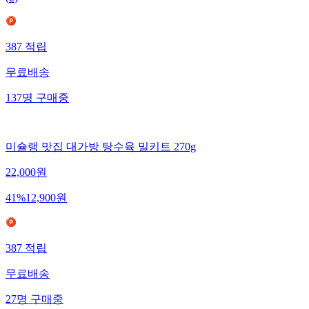
387
적립
무료배송
137
명
구매중
미슐랭 맛집 대가방 탕수육 밀키트 270g
22,000
원
41
%
12,900
원
387
적립
무료배송
27
명
구매중