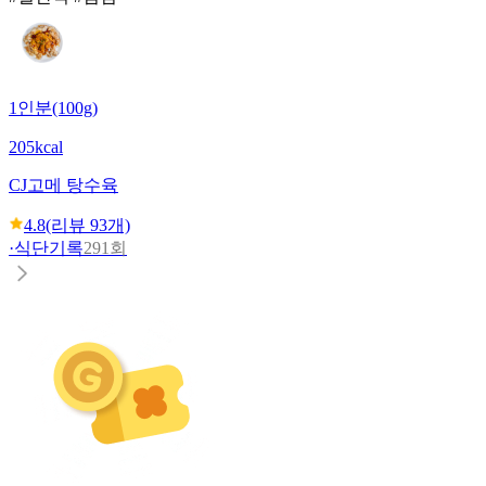
1인분(100g)
205kcal
CJ
고메 탕수육
4.8
(리뷰
93
개)
·
식단기록
291회