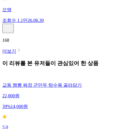
으앵
조회수
1.1만
26.06.30
168
더보기
이 리뷰를 본 유저들이 관심있어 한 상품
교동 짬뽕 짜장 군만두 탕수육 골라담기
22,800
원
39
%
14,000
원
5.0