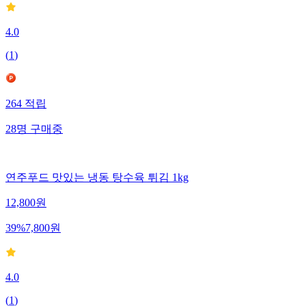
4.0
(
1
)
264
적립
28
명
구매중
연주푸드 맛있는 냉동 탕수육 튀김 1kg
12,800
원
39
%
7,800
원
4.0
(
1
)