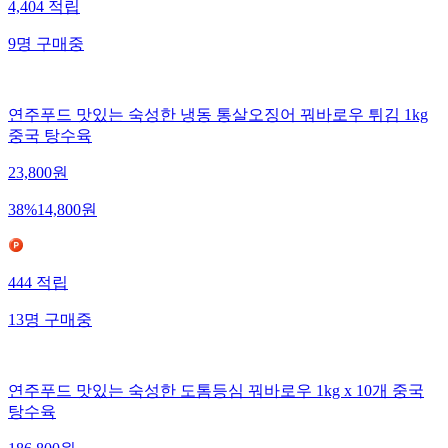
4,404
적립
9
명
구매중
연주푸드 맛있는 숙성한 냉동 통살오징어 꿔바로우 튀김 1kg
중국 탕수육
23,800
원
38
%
14,800
원
444
적립
13
명
구매중
연주푸드 맛있는 숙성한 도톰등심 꿔바로우 1kg x 10개 중국
탕수육