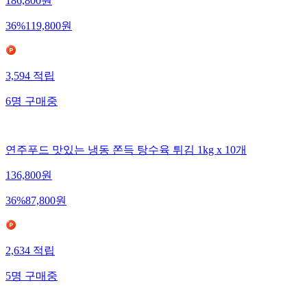
186,800
원
36
%
119,800
원
3,594
적립
6
명
구매중
연주푸드 맛있는 냉동 쫀득 탕수육 튀김 1kg x 10개
136,800
원
36
%
87,800
원
2,634
적립
5
명
구매중