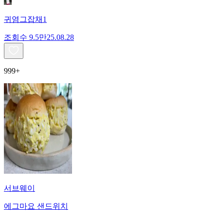
귀염그잡채1
조회수
9.5만
25.08.28
999+
서브웨이
에그마요 샌드위치