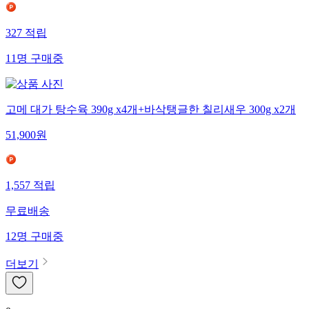
327
적립
11
명
구매중
고메 대가 탕수육 390g x4개+바삭탱글한 칠리새우 300g x2개
51,900
원
1,557
적립
무료배송
12
명
구매중
더보기