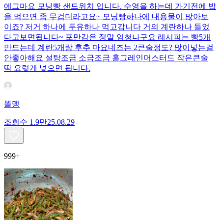
에그마요 모닝빵 샌드위치 입니다. 수영을 하는데 가기전에 밥
을 먹으면 좀 무겁더라고요~ 모닝빵하나에 내용물이 많아보
이죠? 저거 하나에 두유하나 먹고갑니다 거의 계란하나 들었
다고보면됩니다~ 포만감은 정말 엄청나구요 레시피는 빵5개
만드는데 계란5개랑 후추 마요네즈는 2큰술정도? 많이넣는걸
안좋아해요 설탕조금 소금조금 홀그레인머스터드 작은큰술
딱 요렇게 넣으면 됩니다.
똘맹
조회수
1.9만
25.08.29
999+