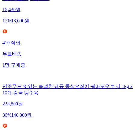
16,430
원
17
%
13,690
원
410
적립
무료배송
1
명
구매중
연주푸드 맛있는 숙성한 냉동 통살오징어 꿔바로우 튀김 1kg x
10개 중국 탕수육
228,800
원
36
%
146,800
원