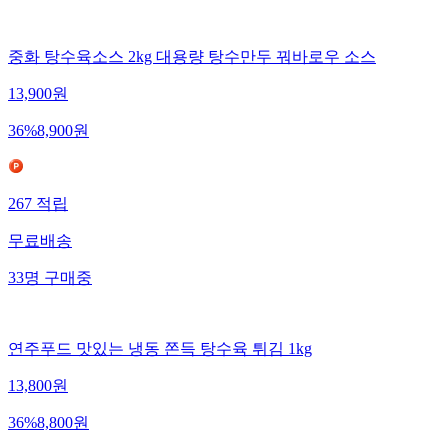
중화 탕수육소스 2kg 대용량 탕수만두 꿔바로우 소스
13,900
원
36
%
8,900
원
267
적립
무료배송
33
명
구매중
연주푸드 맛있는 냉동 쫀득 탕수육 튀김 1kg
13,800
원
36
%
8,800
원