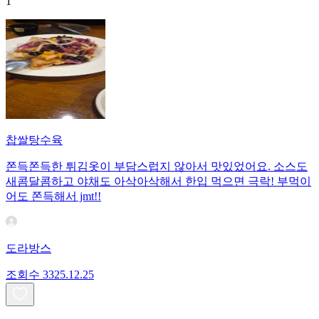
1
찹쌀탕수육
쫀득쫀득한 튀김옷이 부담스럽지 않아서 맛있었어요. 소스도
새콤달콤하고 야채도 아삭아삭해서 한입 먹으면 극락! 부먹이
어도 쫀득해서 jmt!!
도라방스
조회수
33
25.12.25