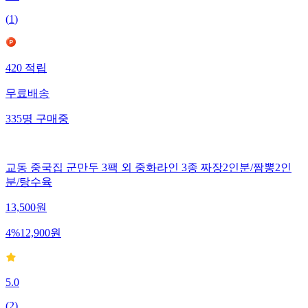
(
1
)
420
적립
무료배송
335
명
구매중
교동 중국집 군만두 3팩 외 중화라인 3종 짜장2인분/짬뽕2인
분/탕수육
13,500
원
4
%
12,900
원
5.0
(
2
)