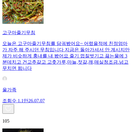
고구마줄기무침
오늘은 고구마줄기무침를 담궈봤어요~ 어렸을적에 친정엄마
가 자주 해 주시던 무침입니다 지금은 돌아가셔서 안 계시지만
제가 비슷하게 훙내를 내 봤어요 줄기 껍질벗기고 끓는물에 3
분데치고 건고추갈고 고춧가루,마늘,젓갈,깨,매실청조금.넘고
무치면 됩니다
울가족
조회수
1.1만
26.07.07
105