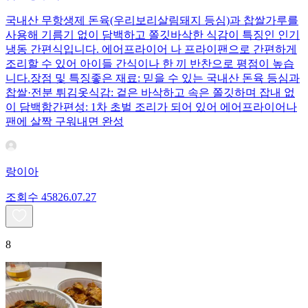
국내산 무항생제 돈육(우리보리살림돼지 등심)과 찹쌀가루를
사용해 기름기 없이 담백하고 쫄깃바삭한 식감이 특징인 인기
냉동 간편식입니다. 에어프라이어 나 프라이팬으로 간편하게
조리할 수 있어 아이들 간식이나 한 끼 반찬으로 평점이 높습
니다.장점 및 특징좋은 재료: 믿을 수 있는 국내산 돈육 등심과
찹쌀·전분 튀김옷식감: 겉은 바삭하고 속은 쫄깃하며 잡내 없
이 담백함간편성: 1차 초벌 조리가 되어 있어 에어프라이어나
팬에 살짝 구워내면 완성
랑이아
조회수
458
26.07.27
8