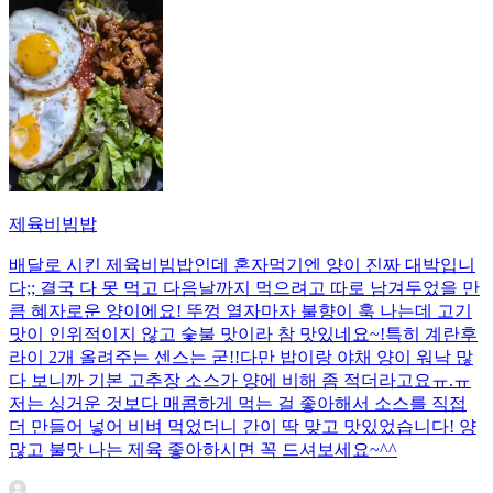
제육비빔밥
배달로 시킨 제육비빔밥인데 혼자먹기엔 양이 진짜 대박입니
다;; 결국 다 못 먹고 다음날까지 먹으려고 따로 남겨두었을 만
큼 혜자로운 양이에요! 뚜껑 열자마자 불향이 훅 나는데 고기
맛이 인위적이지 않고 숯불 맛이라 참 맛있네요~!특히 계란후
라이 2개 올려주는 센스는 굳!! ​다만 밥이랑 야채 양이 워낙 많
다 보니까 기본 고추장 소스가 양에 비해 좀 적더라고요ㅠ.ㅠ
저는 싱거운 것보다 매콤하게 먹는 걸 좋아해서 소스를 직접
더 만들어 넣어 비벼 먹었더니 간이 딱 맞고 맛있었습니다! 양
많고 불맛 나는 제육 좋아하시면 꼭 드셔보세요~^^