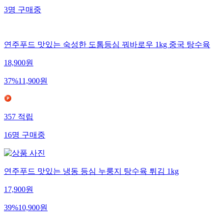
3
명
구매중
연주푸드 맛있는 숙성한 도톰등심 꿔바로우 1kg 중국 탕수육
18,900
원
37
%
11,900
원
357
적립
16
명
구매중
연주푸드 맛있는 냉동 등심 누룽지 탕수육 튀김 1kg
17,900
원
39
%
10,900
원