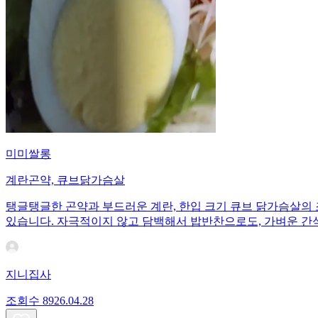
미미쌀롱
계란곤약, 큐브닭가슴살
탱글탱글한 곤약과 부드러운 계란, 한입 크기 큐브 닭가슴살의 
있습니다. 자극적이지 않고 담백해서 밥반찬으로도, 가벼운 간
지니집사
조회수
89
26.04.28