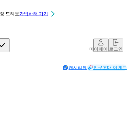
0장
드려요
가입하러 가기
마이페이지
로그인
캐시리뷰
친구초대 이벤트