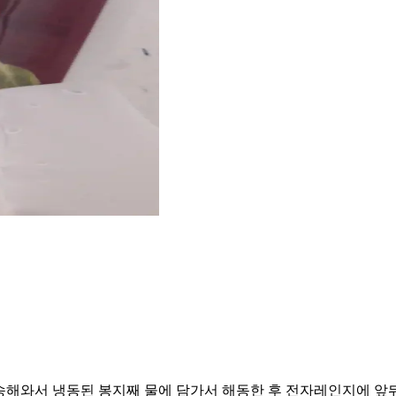
해와서 냉동된 봉지째 물에 담가서 해동한 후 전자레인지에 앞