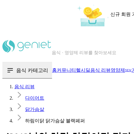
신규 회원 
칼로리와 영양성분을 검색해보세요
혈당 · 다이어트 음식 검색해보세요
음식 카테고리
홈
커뮤니티
헬시딜
음식 리뷰
영양제
NEW
음식 · 영양제 리뷰를 찾아보세요
음식 리뷰
다이어트
닭가슴살
하림이닭 닭가슴살 블랙페퍼