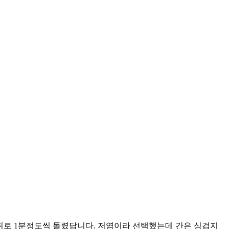
뒤로 1분정도씩 돌렸답니다. 저염이라 선택했는데 간은 싱겁지