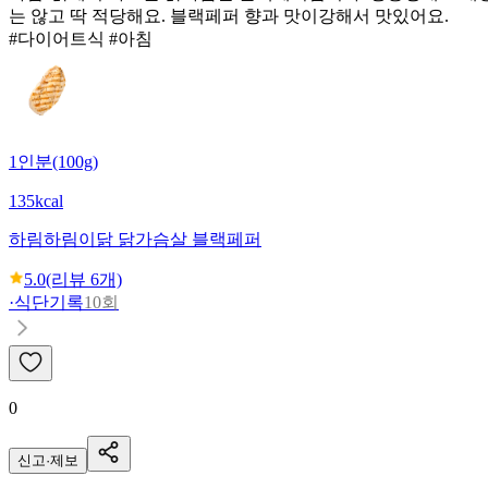
는 않고 딱 적당해요. 블랙페퍼 향과 맛이강해서 맛있어요.
#다이어트식 #아침
1인분(100g)
135kcal
하림
하림이닭 닭가슴살 블랙페퍼
5.0
(리뷰
6
개)
·
식단기록
10회
0
신고·제보