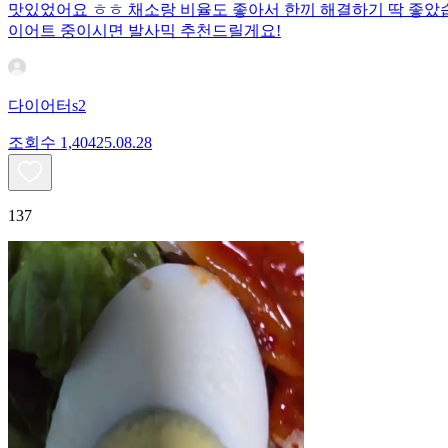
맛있었어요 ㅎㅎ 채소랑 비율도 좋아서 한끼 해결하기 딱 좋았
이어트 중이시면 발사믹 추천드릴게요!
다이어터s2
조회수
1,404
25.08.28
137