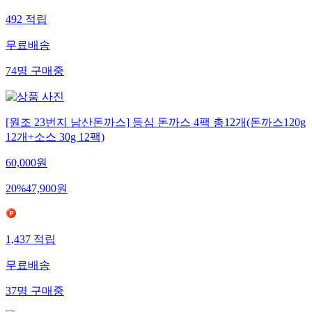
492
적립
무료배송
74
명
구매중
[원조 23번지 남산돈까스] 등심 돈까스 4팩 총12개(돈까스120g
12개+소스 30g 12팩)
60,000
원
20
%
47,900
원
1,437
적립
무료배송
37
명
구매중