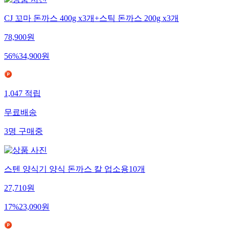
CJ 꼬마 돈까스 400g x3개+스틱 돈까스 200g x3개
78,900
원
56
%
34,900
원
1,047
적립
무료배송
3
명
구매중
스텐 양식기 양식 돈까스 칼 업소용10개
27,710
원
17
%
23,090
원