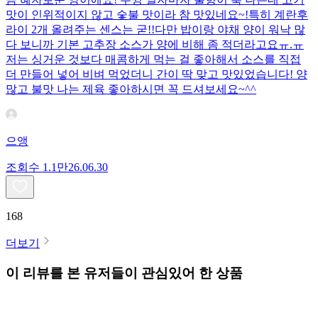
맛이 인위적이지 않고 숯불 맛이라 참 맛있네요~!특히 계란후
라이 2개 올려주는 센스는 굳!! ​다만 밥이랑 야채 양이 워낙 많
다 보니까 기본 고추장 소스가 양에 비해 좀 적더라고요ㅠ.ㅠ
저는 싱거운 것보다 매콤하게 먹는 걸 좋아해서 소스를 직접
더 만들어 넣어 비벼 먹었더니 간이 딱 맞고 맛있었습니다! 양
많고 불맛 나는 제육 좋아하시면 꼭 드셔보세요~^^
으앵
조회수
1.1만
26.06.30
168
더보기
이 리뷰를 본 유저들이 관심있어 한 상품