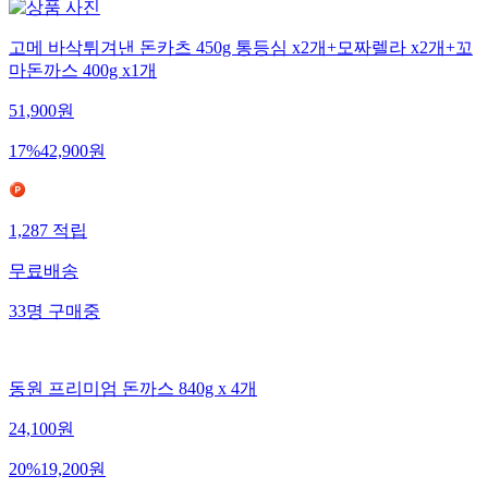
고메 바삭튀겨낸 돈카츠 450g 통등심 x2개+모짜렐라 x2개+꼬
마돈까스 400g x1개
51,900
원
17
%
42,900
원
1,287
적립
무료배송
33
명
구매중
동원 프리미엄 돈까스 840g x 4개
24,100
원
20
%
19,200
원