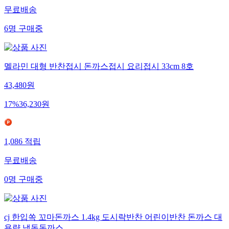
무료배송
6
명
구매중
멜라민 대형 반찬접시 돈까스접시 요리접시 33cm 8호
43,480
원
17
%
36,230
원
1,086
적립
무료배송
0
명
구매중
cj 한입쏙 꼬마돈까스 1.4kg 도시락반찬 어린이반찬 돈까스 대