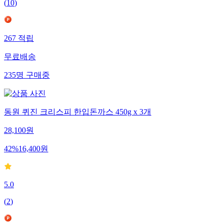
(
10
)
267
적립
무료배송
235
명
구매중
동원 퀴진 크리스피 한입돈까스 450g x 3개
28,100
원
42
%
16,400
원
5.0
(
2
)