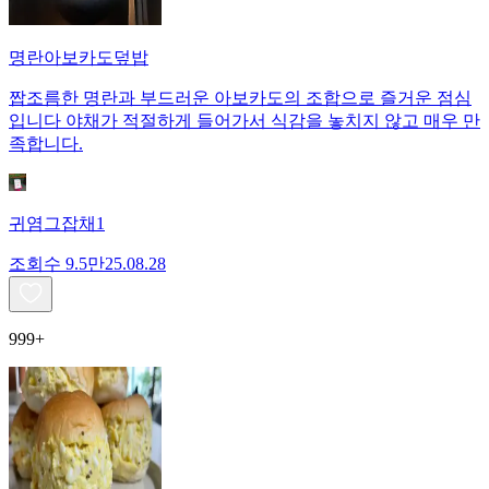
명란아보카도덮밥
짭조름한 명란과 부드러운 아보카도의 조합으로 즐거운 점심
입니다 야채가 적절하게 들어가서 식감을 놓치지 않고 매우 만
족합니다.
귀염그잡채1
조회수
9.5만
25.08.28
999+