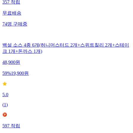
357
적립
무료배송
74
명
구매중
백설 소스 4종 6개(허니머스터드 2개+스위트칠리 2개+스테이
크 1개+돈까스 1개)
48,900
원
59
%
19,900
원
5.0
(
1
)
597
적립