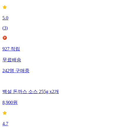
5.0
(
3
)
927
적립
무료배송
242
명
구매중
백설 돈까스 소스 255g x2개
8,900
원
4.7