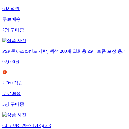
692
적립
무료배송
2
명
구매중
PSP 돈까스(5칸도시락) 백색 200개 일회용 스티로폼 포장 용기
92,000
원
2,760
적립
무료배송
3
명
구매중
CJ 꼬마돈까스 1.4Kg x 3