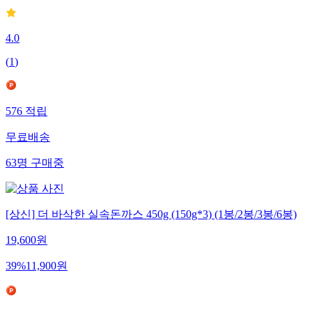
4.0
(
1
)
576
적립
무료배송
63
명
구매중
[상신] 더 바삭한 실속돈까스 450g (150g*3) (1봉/2봉/3봉/6봉)
19,600
원
39
%
11,900
원