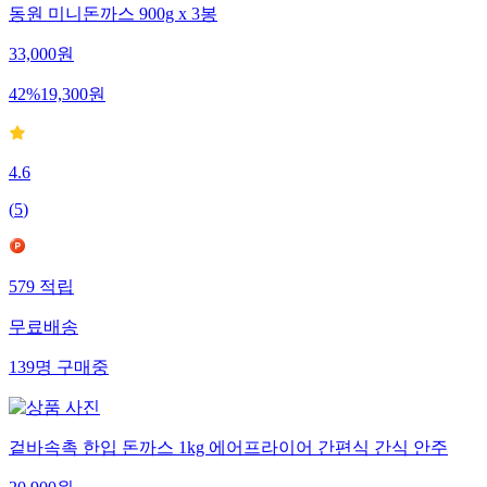
동원 미니돈까스 900g x 3봉
33,000
원
42
%
19,300
원
4.6
(
5
)
579
적립
무료배송
139
명
구매중
겉바속촉 한입 돈까스 1kg 에어프라이어 간편식 간식 안주