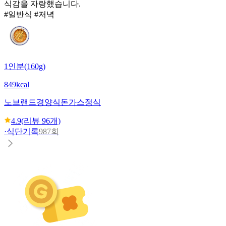
식감을 자랑했습니다.
#일반식 #저녁
1인분(160g)
849kcal
노브랜드
경양식돈가스정식
4.9
(리뷰
96
개)
·
식단기록
987회