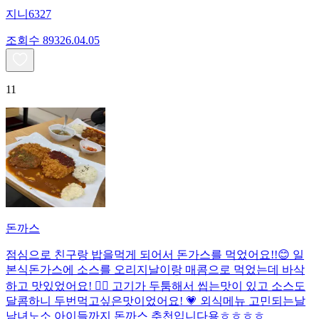
지니6327
조회수
893
26.04.05
11
돈까스
점심으로 친구랑 밥을먹게 되어서 돈가스를 먹었어요!!😊 일
본식돈가스에 소스를 오리지날이랑 매콤으로 먹었는데 바삭
하고 맛있었어요! 👍🏻 고기가 두툼해서 씹는맛이 있고 소스도
달콤하니 두번먹고싶은맛이었어요! 💗 외식메뉴 고민되는날
남녀노소 아이들까지 돈까스 추천입니다용ㅎㅎㅎㅎ