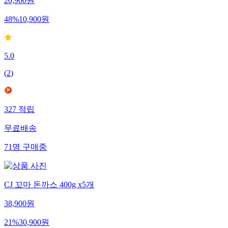
20,900
원
48
%
10,900
원
5.0
(
2
)
327
적립
무료배송
71
명
구매중
CJ 꼬마 돈까스 400g x5개
38,900
원
21
%
30,900
원