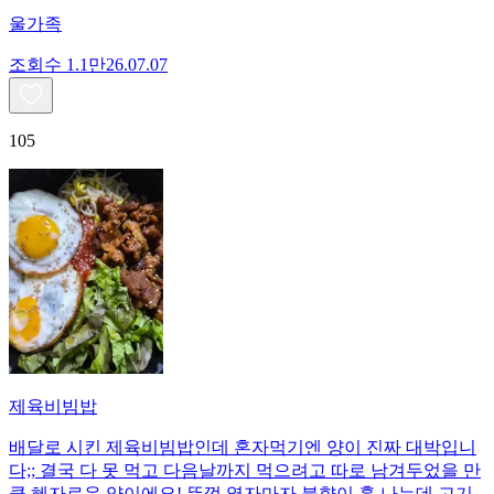
울가족
조회수
1.1만
26.07.07
105
제육비빔밥
배달로 시킨 제육비빔밥인데 혼자먹기엔 양이 진짜 대박입니
다;; 결국 다 못 먹고 다음날까지 먹으려고 따로 남겨두었을 만
큼 혜자로운 양이에요! 뚜껑 열자마자 불향이 훅 나는데 고기