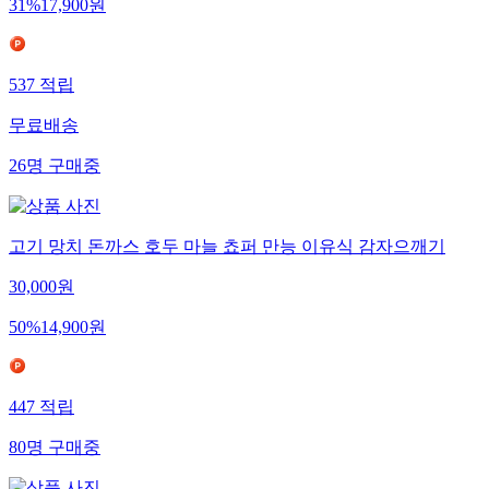
31
%
17,900
원
537
적립
무료배송
26
명
구매중
고기 망치 돈까스 호두 마늘 쵸퍼 만능 이유식 감자으깨기
30,000
원
50
%
14,900
원
447
적립
80
명
구매중