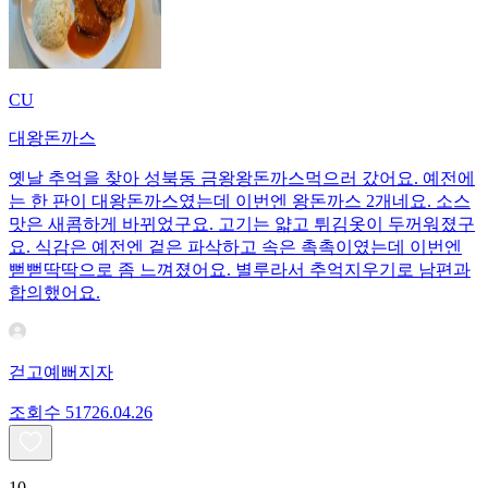
CU
대왕돈까스
옛날 추억을 찾아 성북동 금왕왕돈까스먹으러 갔어요. 예전에
는 한 판이 대왕돈까스였는데 이번엔 왕돈까스 2개네요. 소스
맛은 새콤하게 바뀌었구요. 고기는 얇고 튀김옷이 두꺼워졌구
요. 식감은 예전엔 겉은 파삭하고 속은 촉촉이였는데 이번엔
뻗뻗딱딱으로 좀 느껴졌어요. 별루라서 추억지우기로 남편과
합의했어요.
걷고예뻐지자
조회수
517
26.04.26
10