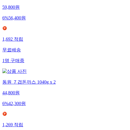
59,800
원
6
%
56,400
원
1,692
적립
무료배송
1
명
구매중
동원 ７겹돈까스 1040g x 2
44,800
원
6
%
42,300
원
1,269
적립