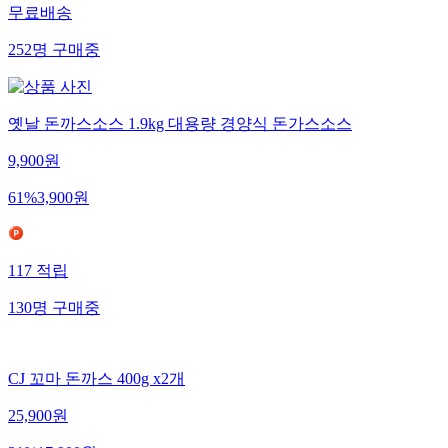
무료배송
252
명
구매중
옛날 돈까스소스 1.9kg 대용량 경양식 돈가스소스
9,900
원
61
%
3,900
원
117
적립
130
명
구매중
CJ 꼬마 돈까스 400g x2개
25,900
원