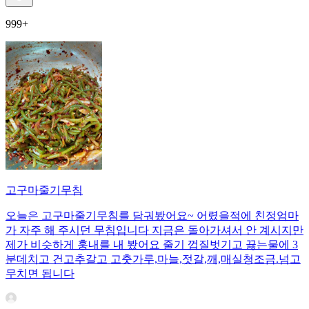
999+
고구마줄기무침
오늘은 고구마줄기무침를 담궈봤어요~ 어렸을적에 친정엄마
가 자주 해 주시던 무침입니다 지금은 돌아가셔서 안 계시지만
제가 비슷하게 훙내를 내 봤어요 줄기 껍질벗기고 끓는물에 3
분데치고 건고추갈고 고춧가루,마늘,젓갈,깨,매실청조금.넘고
무치면 됩니다