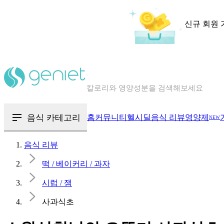
신규 회원 
칼로리와 영양성분을 검색해보세요
혈당 · 다이어트 음식 검색해보세요
음식 · 영양제 리뷰를 찾아보세요
음식 카테고리
홈
커뮤니티
헬시딜
음식 리뷰
영양제
NEW
음식 리뷰
떡 / 베이커리 / 과자
시럽 / 잼
사과식초