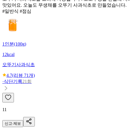
맛있어요. 오늘도 무생채를 오뚜기 사과식초로 만들었습니다.
#일반식 #점심
1인분(100g)
12kcal
오뚜기
사과식초
4.7
(리뷰
71
개)
·
식단기록
21회
11
신고·제보