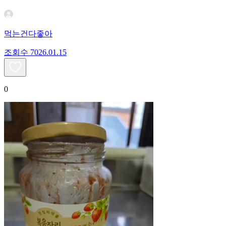
먹는건다좋아
조회수
70
26.01.15
0