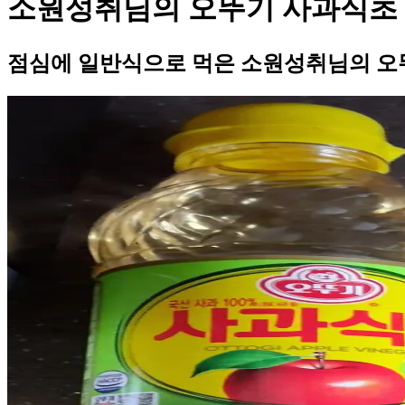
소원성취님의 오뚜기 사과식초
점심에 일반식으로 먹은 소원성취님의 오