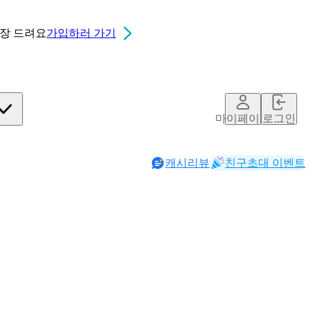
0장
드려요
가입하러 가기
마이페이지
로그인
캐시리뷰
친구초대 이벤트