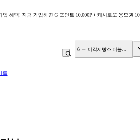
가입 혜택!
지금 가입하면
G 포인트 10,000P + 캐시로또 응모권 1
7
고100 촉촉 고구마 스틱
기록