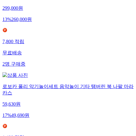
299,000
원
13
%
260,000
원
7,800
적립
무료배송
2
명
구매중
로보카 폴리 악기놀이세트 음악놀이 기타 탬버린 북 나팔 마라
카스
59,630
원
17
%
49,690
원