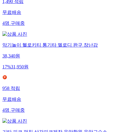
1,490
적립
무료배송
4
명
구매중
악기놀이 헬로키티 통기타 멜로디 완구 장난감
38,340
원
17
%
31,950
원
958
적립
무료배송
4
명
구매중
기타 피크 펀치 삼각피크제작 음악학원 음악교습소