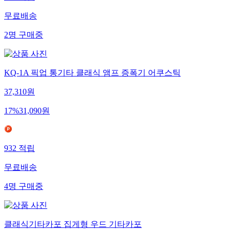
무료배송
2
명
구매중
KQ-1A 픽업 통기타 클래식 앰프 증폭기 어쿠스틱
37,310
원
17
%
31,090
원
932
적립
무료배송
4
명
구매중
클래식기타카포 집게형 우드 기타카포