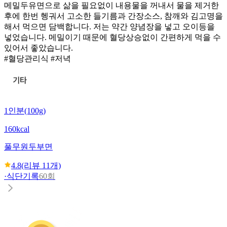
메밀두유면으로 삶을 필요없이 내용물을 꺼내서 물을 제거한
후에 한번 헹궈서 고소한 들기름과 간장소스, 참깨와 김고명을
해서 먹으면 담백합니다. 저는 약간 양념장을 넣고 오이등을
넣었습니다. 메밀이기 때문에 혈당상승없이 간편하게 먹을 수
있어서 좋았습니다.
#혈당관리식 #저녁
1인분(100g)
160kcal
풀무원
두부면
4.8
(리뷰
11
개)
·
식단기록
60회