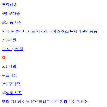
무료배송
4
명
구매중
기타 줄 클리너 세트 악기점 베이스 청소 녹제거 관리용품
22,870
원
17
%
19,060
원
571
적립
무료배송
2
명
구매중
55잭 기타케이블 10M 플러그 변환 연장 마이크 캐논