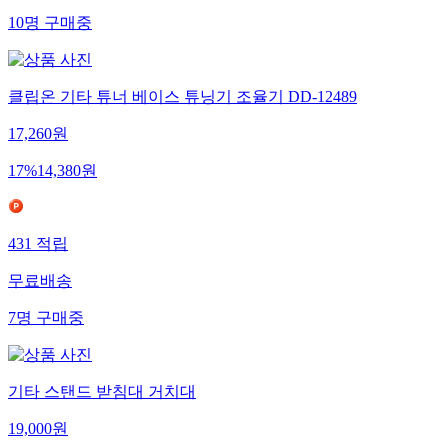
10
명
구매중
클립온 기타 튜너 베이스 튜닝기 조율기 DD-12489
17,260
원
17
%
14,380
원
431
적립
무료배송
7
명
구매중
기타 스탠드 받침대 거치대
19,000
원