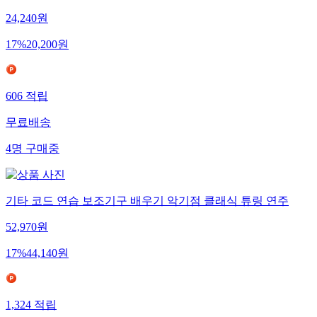
24,240
원
17
%
20,200
원
606
적립
무료배송
4
명
구매중
기타 코드 연습 보조기구 배우기 악기점 클래식 튜링 연주
52,970
원
17
%
44,140
원
1,324
적립