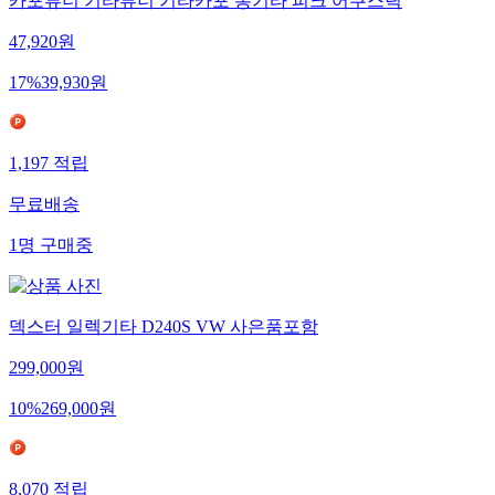
카포튜너 기타튜너 기타카포 통기타 피크 어쿠스틱
47,920
원
17
%
39,930
원
1,197
적립
무료배송
1
명
구매중
덱스터 일렉기타 D240S VW 사은품포함
299,000
원
10
%
269,000
원
8,070
적립