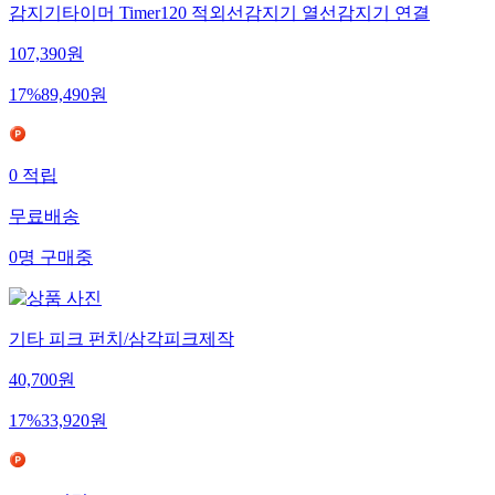
감지기타이머 Timer120 적외선감지기 열선감지기 연결
107,390
원
17
%
89,490
원
0
적립
무료배송
0
명
구매중
기타 피크 펀치/삼각피크제작
40,700
원
17
%
33,920
원