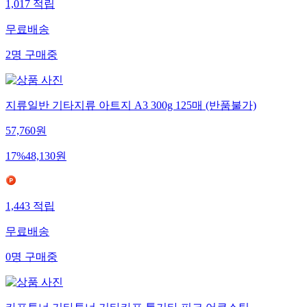
1,017
적립
무료배송
2
명
구매중
지류일반 기타지류 아트지 A3 300g 125매 (반품불가)
57,760
원
17
%
48,130
원
1,443
적립
무료배송
0
명
구매중