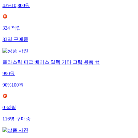
43
%
10,800
원
324
적립
83
명
구매중
플라스틱 피크 베이스 일렉 기타 그립 용품 썸
990
원
90
%
100
원
0
적립
116
명
구매중