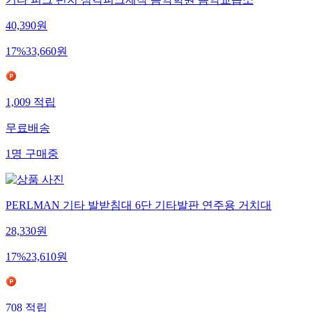
40,390
원
17
%
33,660
원
1,009
적립
무료배송
1
명
구매중
PERLMAN 기타 발받침대 6단 기타발판 연주용 거치대
28,330
원
17
%
23,610
원
708
적립