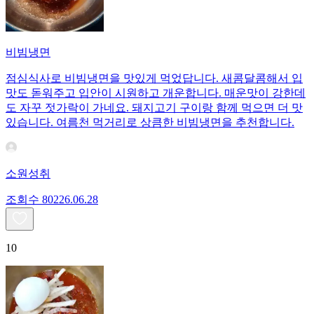
비빔냉면
점심식사로 비빔냉면을 맛있게 먹었답니다. 새콤달콤해서 입
맛도 돋워주고 입안이 시원하고 개운합니다. 매운맛이 강한데
도 자꾸 젓가락이 가네요. 돼지고기 구이랑 함께 먹으면 더 맛
있습니다. 여름천 먹거리로 상큼한 비빔냉면을 추천합니다.
소원성취
조회수
802
26.06.28
10