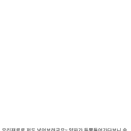
체 요리재료로 저도 넣어보려구요~ 양파가 듬뿍들어가다보니 속