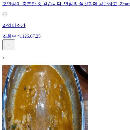
포만감이 충분한 것 같습니다. 면발의 쫄깃함에 감탄하고, 자극
라임미소가
조회수
411
26.07.25
7