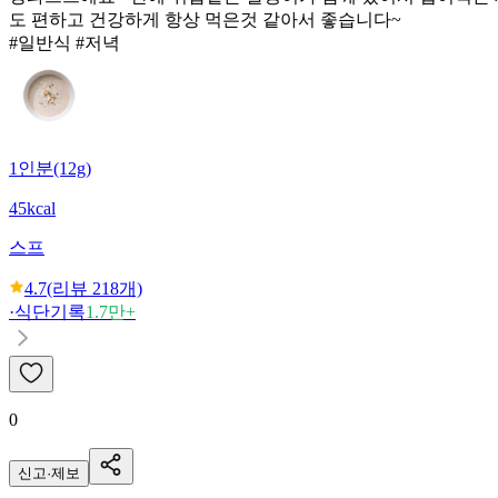
도 편하고 건강하게 항상 먹은것 같아서 좋습니다~
#일반식 #저녁
1인분(12g)
45kcal
스프
4.7
(리뷰
218
개)
·
식단기록
1.7만+
0
신고·제보