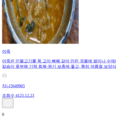
어죽
어죽은 민물고기를 푹 고아 뼈째 갈아 만든 국물에 쌀이나 수제
칼슘이 풍부해 기력 회복·원기 보충에 좋고, 특히 여름철 보양
지니5649965
조회수
41
25.12.23
0