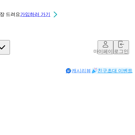
0장
드려요
가입하러 가기
마이페이지
로그인
캐시리뷰
친구초대 이벤트