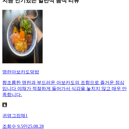
지금 인기있는
일반식
음식 리뷰
명란아보카도덮밥
짭조름한 명란과 부드러운 아보카도의 조합으로 즐거운 점심
입니다 야채가 적절하게 들어가서 식감을 놓치지 않고 매우 만
족합니다.
귀염그잡채1
조회수
9.5만
25.08.28