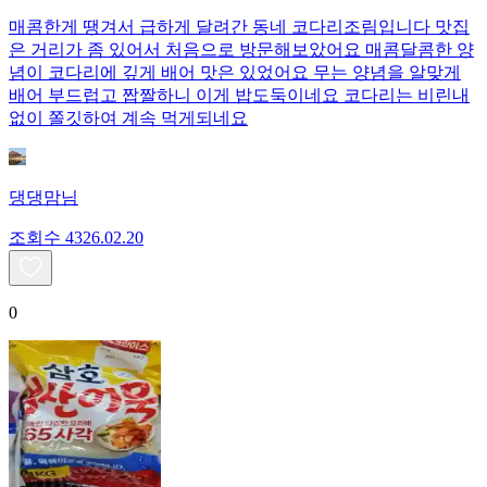
매콤한게 땡겨서 급하게 달려간 동네 코다리조림입니다 맛집
은 거리가 좀 있어서 처음으로 방문해보았어요 매콤달콤한 양
념이 코다리에 깊게 배어 맛은 있었어요 무는 양념을 알맞게
배어 부드럽고 짭짤하니 이게 밥도둑이네요 코다리는 비린내
없이 쫄깃하여 계속 먹게되네요
댕댕맘님
조회수
43
26.02.20
0