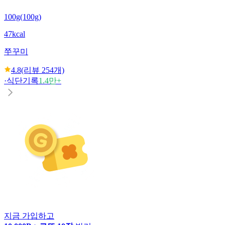
100g(100g)
47kcal
쭈꾸미
4.8
(리뷰
254
개)
·
식단기록
1.4만+
지금 가입하고