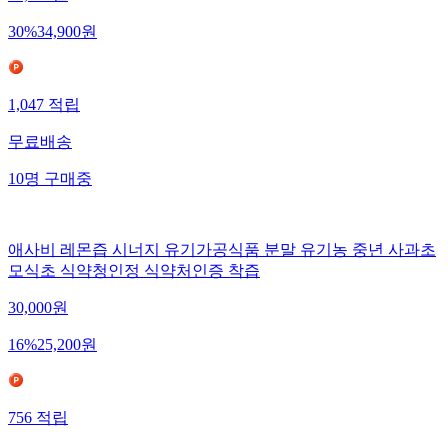
30
%
34,900
원
1,047
적립
무료배송
10
명
구매중
애사비 레몬즙 시너지 유기가공식품 분말 유기농 중년 사과초
모식초 식약청인정 식약처인증 착즙
30,000
원
16
%
25,200
원
756
적립