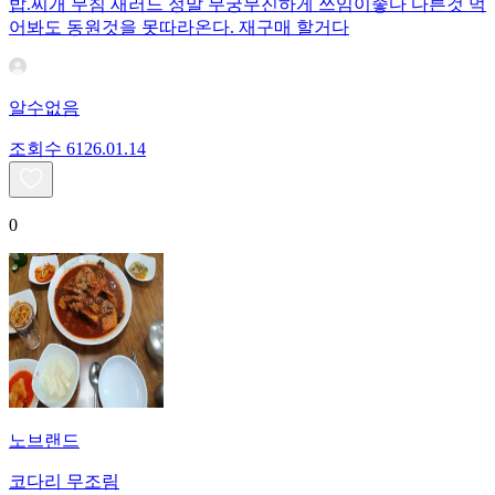
밥.찌개 무침 새러드 정말 무궁무진하게 쓰임이좋다 다른것 먹
어봐도 동원것을 못따라온다. 재구매 할거다
알수없음
조회수
61
26.01.14
0
노브랜드
코다리 무조림