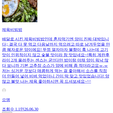
제육비빔밥
배달로 시킨 제육비빔밥인데 혼자먹기엔 양이 진짜 대박입니
다;; 결국 다 못 먹고 다음날까지 먹으려고 따로 남겨두었을 만
큼 혜자로운 양이에요! 뚜껑 열자마자 불향이 훅 나는데 고기
맛이 인위적이지 않고 숯불 맛이라 참 맛있네요~!특히 계란후
라이 2개 올려주는 센스는 굳!! ​다만 밥이랑 야채 양이 워낙 많
다 보니까 기본 고추장 소스가 양에 비해 좀 적더라고요ㅠ.ㅠ
저는 싱거운 것보다 매콤하게 먹는 걸 좋아해서 소스를 직접
더 만들어 넣어 비벼 먹었더니 간이 딱 맞고 맛있었습니다! 양
많고 불맛 나는 제육 좋아하시면 꼭 드셔보세요~^^
으앵
조회수
1.1만
26.06.30