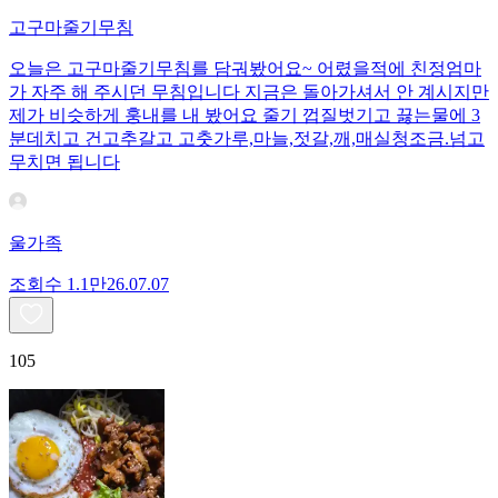
고구마줄기무침
오늘은 고구마줄기무침를 담궈봤어요~ 어렸을적에 친정엄마
가 자주 해 주시던 무침입니다 지금은 돌아가셔서 안 계시지만
제가 비슷하게 훙내를 내 봤어요 줄기 껍질벗기고 끓는물에 3
분데치고 건고추갈고 고춧가루,마늘,젓갈,깨,매실청조금.넘고
무치면 됩니다
울가족
조회수
1.1만
26.07.07
105