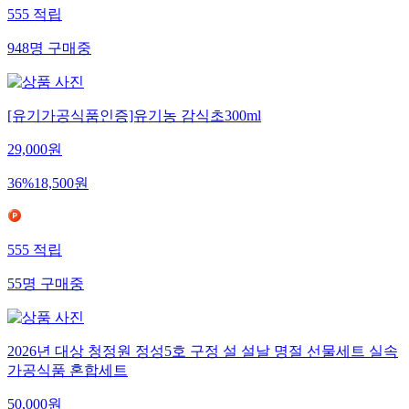
555
적립
948
명
구매중
[유기가공식품인증]유기농 감식초300ml
29,000
원
36
%
18,500
원
555
적립
55
명
구매중
2026년 대상 청정원 정성5호 구정 설 설날 명절 선물세트 실속
가공식품 혼합세트
50,000
원