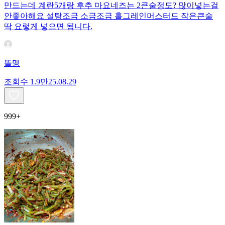
만드는데 계란5개랑 후추 마요네즈는 2큰술정도? 많이넣는걸
안좋아해요 설탕조금 소금조금 홀그레인머스터드 작은큰술
딱 요렇게 넣으면 됩니다.
똘맹
조회수
1.9만
25.08.29
999+