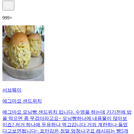
999+
서브웨이
에그마요 샌드위치
에그마요 모닝빵 샌드위치 입니다. 수영을 하는데 가기전에 밥
을 먹으면 좀 무겁더라고요~ 모닝빵하나에 내용물이 많아보
이죠? 저거 하나에 두유하나 먹고갑니다 거의 계란하나 들었
다고보면됩니다~ 포만감은 정말 엄청나구요 레시피는 빵5개