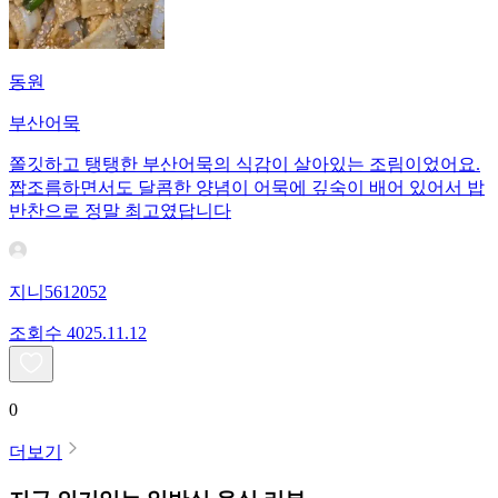
동원
부산어묵
쫄깃하고 탱탱한 부산어묵의 식감이 살아있는 조림이었어요.
짭조름하면서도 달콤한 양념이 어묵에 깊숙이 배어 있어서 밥
반찬으로 정말 최고였답니다
지니5612052
조회수
40
25.11.12
0
더보기