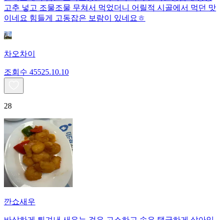
고추 넣고 조물조물 무쳐서 먹었더니 어릴적 시골에서 먹던 맛
이네요 힘들게 고동잡은 보람이 있네요ㅎ
차오차이
조회수
455
25.10.10
28
깐쇼새우
바삭하게 튀겨낸 새우는 겉은 고소하고 속은 탱글하게 살아있