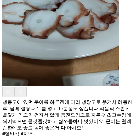
냉동고에 있던 문어를 하루전에 미리 냉장고로 옮겨서 해동한
후. 물에 설탕과 무를 넣고 15분정도 삶습니다.먹음직 스럽게
빨갛게 익으면 건져서 얇게 동전모양으로 자른후 초고추장에
찍어먹으면 쫄깃쫄깃하고 짭쪼름하니 맛있어요. 문어는 혈액
순환에도 좋고 몸에 좋은거 다 아시죠!
#일반식 #저녁