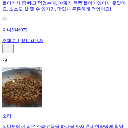
들어가서 좀 빼고 먹었는데, 야채가 듬뿍 들어가있어서 좋았어
요. 소스도 살 찔 수 있지만, 맛있게 든든하게 먹었어요!
지니5346972
조회수
1,021
25.09.22
79
소라
실미도에서 잡은 소라고동을 하나씩 까서 준비한양념에 청양