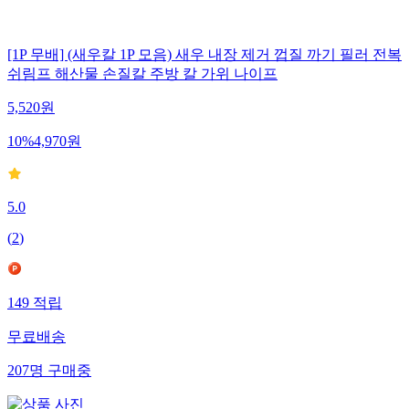
[1P 무배] (새우칼 1P 모음) 새우 내장 제거 껍질 까기 필러 전복
쉬림프 해산물 손질칼 주방 칼 가위 나이프
5,520
원
10
%
4,970
원
5.0
(
2
)
149
적립
무료배송
207
명
구매중