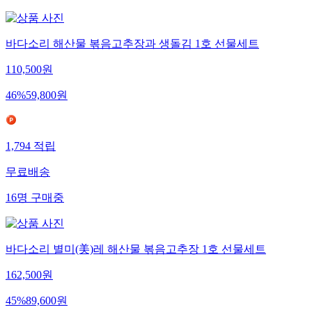
바다소리 해산물 볶음고추장과 생돌김 1호 선물세트
110,500
원
46
%
59,800
원
1,794
적립
무료배송
16
명
구매중
바다소리 별미(美)레 해산물 볶음고추장 1호 선물세트
162,500
원
45
%
89,600
원