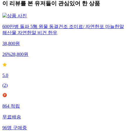
이 리뷰를 본 유저들이 관심있어 한 상품
600만병 돌파 5無 원물 동결건조 조미료/ 자연한포 마늘한알
해산물 자연한알 비건 한우
38,800
원
26
%
28,800
원
5.0
(
2
)
864
적립
무료배송
96
명
구매중