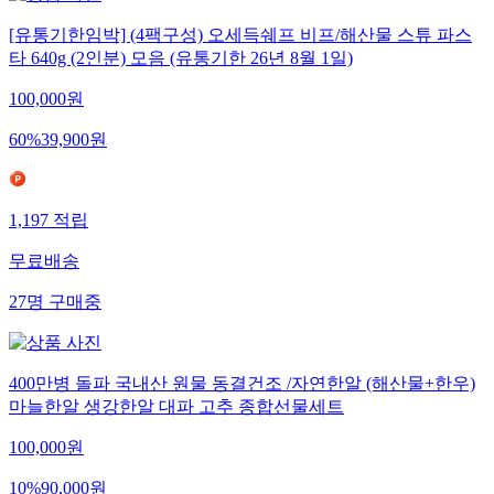
[유통기한임박] (4팩구성) 오세득쉐프 비프/해산물 스튜 파스
타 640g (2인분) 모음 (유통기한 26년 8월 1일)
100,000
원
60
%
39,900
원
1,197
적립
무료배송
27
명
구매중
400만병 돌파 국내산 원물 동결건조 /자연한알 (해산물+한우)
마늘한알 생강한알 대파 고추 종합선물세트
100,000
원
10
%
90,000
원