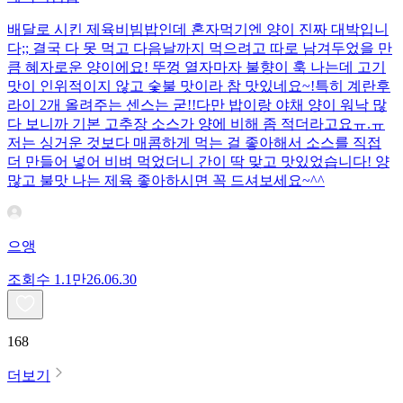
배달로 시킨 제육비빔밥인데 혼자먹기엔 양이 진짜 대박입니
다;; 결국 다 못 먹고 다음날까지 먹으려고 따로 남겨두었을 만
큼 혜자로운 양이에요! 뚜껑 열자마자 불향이 훅 나는데 고기
맛이 인위적이지 않고 숯불 맛이라 참 맛있네요~!특히 계란후
라이 2개 올려주는 센스는 굳!! ​다만 밥이랑 야채 양이 워낙 많
다 보니까 기본 고추장 소스가 양에 비해 좀 적더라고요ㅠ.ㅠ
저는 싱거운 것보다 매콤하게 먹는 걸 좋아해서 소스를 직접
더 만들어 넣어 비벼 먹었더니 간이 딱 맞고 맛있었습니다! 양
많고 불맛 나는 제육 좋아하시면 꼭 드셔보세요~^^
으앵
조회수
1.1만
26.06.30
168
더보기