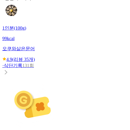
1인분(100g)
99kcal
오쿠와
삶은문어
4.9
(리뷰
35
개)
·
식단기록
131회