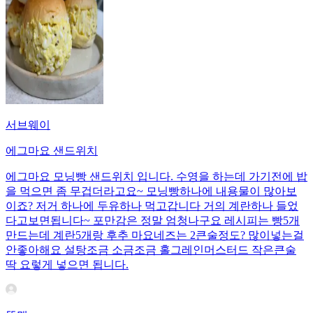
서브웨이
에그마요 샌드위치
에그마요 모닝빵 샌드위치 입니다. 수영을 하는데 가기전에 밥
을 먹으면 좀 무겁더라고요~ 모닝빵하나에 내용물이 많아보
이죠? 저거 하나에 두유하나 먹고갑니다 거의 계란하나 들었
다고보면됩니다~ 포만감은 정말 엄청나구요 레시피는 빵5개
만드는데 계란5개랑 후추 마요네즈는 2큰술정도? 많이넣는걸
안좋아해요 설탕조금 소금조금 홀그레인머스터드 작은큰술
딱 요렇게 넣으면 됩니다.