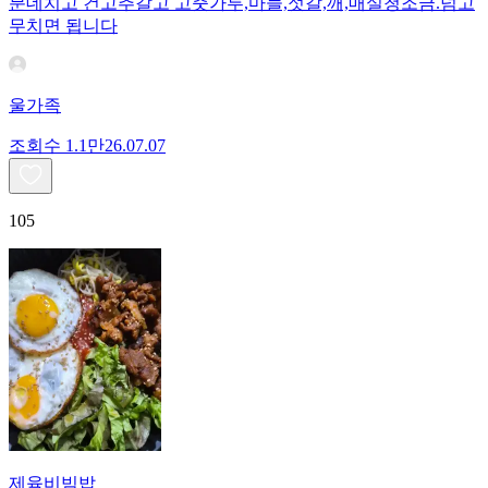
분데치고 건고추갈고 고춧가루,마늘,젓갈,깨,매실청조금.넘고
무치면 됩니다
울가족
조회수
1.1만
26.07.07
105
제육비빔밥