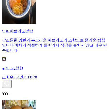
명란아보카도덮밥
짭조름한 명란과 부드러운 아보카도의 조합으로 즐거운 점심
입니다 야채가 적절하게 들어가서 식감을 놓치지 않고 매우 만
족합니다.
귀염그잡채1
조회수
9.4만
25.08.28
999+