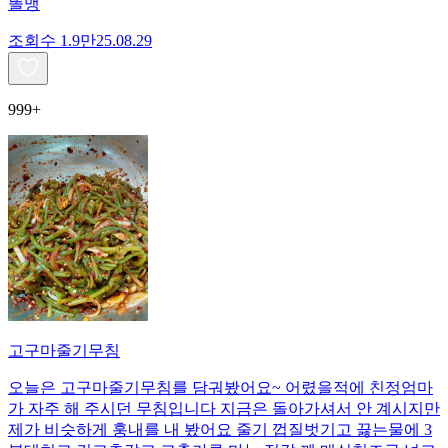
똘맹
조회수
1.9만
25.08.29
999+
고구마줄기무침
오늘은 고구마줄기무침를 담궈봤어요~ 어렸을적에 친정엄마
가 자주 해 주시던 무침입니다 지금은 돌아가셔서 안 계시지만
제가 비슷하게 훙내를 내 봤어요 줄기 껍질벗기고 끓는물에 3