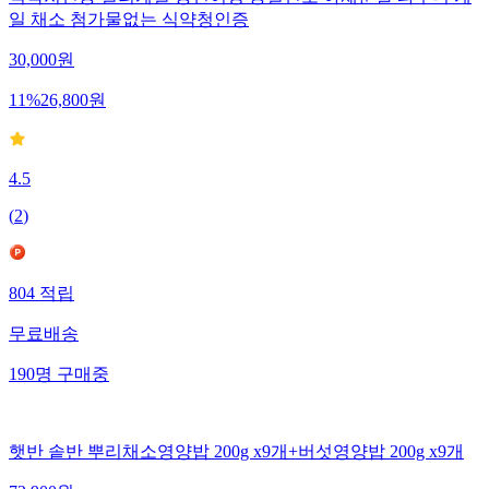
일 채소 첨가물없는 식약청인증
30,000
원
11
%
26,800
원
4.5
(
2
)
804
적립
무료배송
190
명
구매중
햇반 솥반 뿌리채소영양밥 200g x9개+버섯영양밥 200g x9개