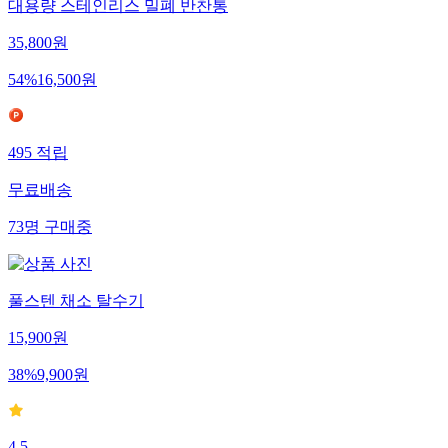
대용량 스테인리스 밀폐 반찬통
35,800
원
54
%
16,500
원
495
적립
무료배송
73
명
구매중
풀스텐 채소 탈수기
15,900
원
38
%
9,900
원
4.5