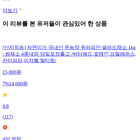
더보기
이 리뷰를 본 유저들이 관심있어 한 상품
[산지직송] 자연미가 국내산 무농약 유러피안 샐러드채소 1kg
/ 쌈채소 4종내외 당일포장출고 /버터헤드,로메인,프릴레퍼스,
카이피라,이자벨 멀티립/
15,000
원
7
%
14,000
원
4.8
(
117
)
420
적립