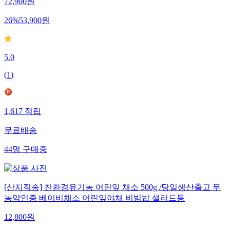
72,900
원
26
%
53,900
원
5.0
(
1
)
1,617
적립
무료배송
44
명
구매중
[산지직송] 친환경유기농 어린잎 채소 500g /당일생산출고 무
농약인증 베이비채소 어린잎야채 비빔밥 샐러드등
12,800
원