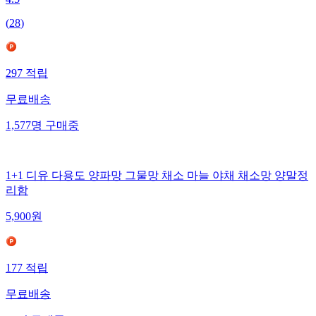
(
28
)
297
적립
무료배송
1,577
명
구매중
1+1 디유 다용도 양파망 그물망 채소 마늘 야채 채소망 양말정
리함
5,900
원
177
적립
무료배송