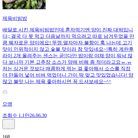
제육비빔밥
배달로 시킨 제육비빔밥인데 혼자먹기엔 양이 진짜 대박입니
다;; 결국 다 못 먹고 다음날까지 먹으려고 따로 남겨두었을 만
큼 혜자로운 양이에요! 뚜껑 열자마자 불향이 훅 나는데 고기
맛이 인위적이지 않고 숯불 맛이라 참 맛있네요~!특히 계란후
라이 2개 올려주는 센스는 굳!! ​다만 밥이랑 야채 양이 워낙 많
다 보니까 기본 고추장 소스가 양에 비해 좀 적더라고요ㅠ.ㅠ
저는 싱거운 것보다 매콤하게 먹는 걸 좋아해서 소스를 직접
더 만들어 넣어 비벼 먹었더니 간이 딱 맞고 맛있었습니다! 양
많고 불맛 나는 제육 좋아하시면 꼭 드셔보세요~^^
으앵
조회수
1.1만
26.06.30
168