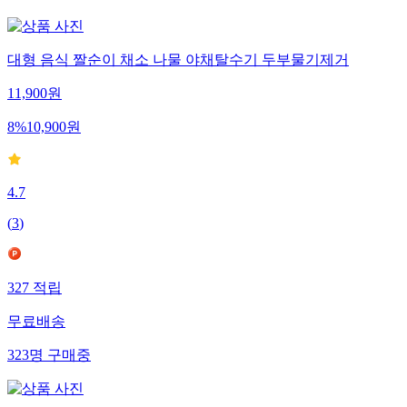
대형 음식 짤순이 채소 나물 야채탈수기 두부물기제거
11,900
원
8
%
10,900
원
4.7
(
3
)
327
적립
무료배송
323
명
구매중