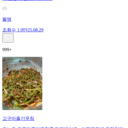
똘맹
조회수
1.9만
25.08.29
999+
고구마줄기무침