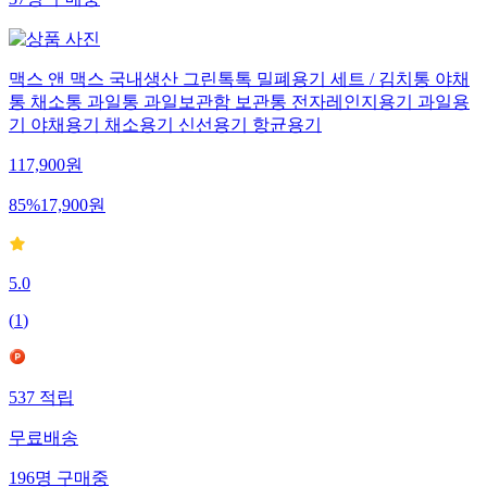
37
명
구매중
맥스 앤 맥스 국내생산 그린톡톡 밀폐용기 세트 / 김치통 야채
통 채소통 과일통 과일보관함 보관통 전자레인지용기 과일용
기 야채용기 채소용기 신선용기 항균용기
117,900
원
85
%
17,900
원
5.0
(
1
)
537
적립
무료배송
196
명
구매중