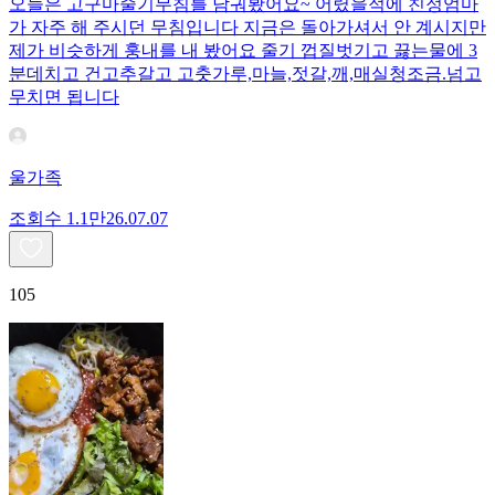
오늘은 고구마줄기무침를 담궈봤어요~ 어렸을적에 친정엄마
가 자주 해 주시던 무침입니다 지금은 돌아가셔서 안 계시지만
제가 비슷하게 훙내를 내 봤어요 줄기 껍질벗기고 끓는물에 3
분데치고 건고추갈고 고춧가루,마늘,젓갈,깨,매실청조금.넘고
무치면 됩니다
울가족
조회수
1.1만
26.07.07
105