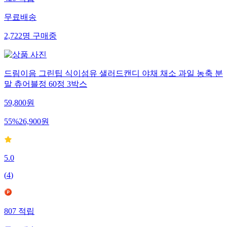
무료배송
2,722
명
구매중
드림이음 그린팁 식이섬유 샐러드캔디 야채 채소 과일 농축 분
말 츄어블정 60정 3박스
59,800
원
55
%
26,900
원
5.0
(
4
)
807
적립