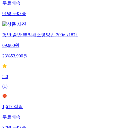
무료배송
91
명
구매중
햇반 솥반 뿌리채소영양밥 200g x18개
69,900
원
23
%
53,900
원
5.0
(
1
)
1,617
적립
무료배송