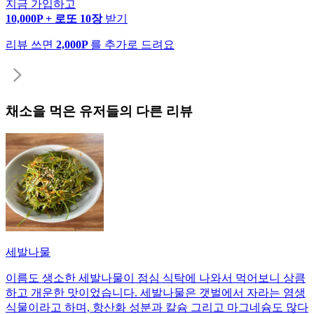
지금 가입하고
10,000P + 로또 10장
받기
리뷰 쓰면
2,000P
를 추가로 드려요
채소
을 먹은 유저들의 다른 리뷰
세발나물
이름도 생소한 세발나물이 점심 식탁에 나와서 먹어보니 상큼
하고 개운한 맛이었습니다. 세발나물은 갯벌에서 자라는 염생
식물이라고 하며, 항산화 성분과 칼슘 그리고 마그네슘도 많다