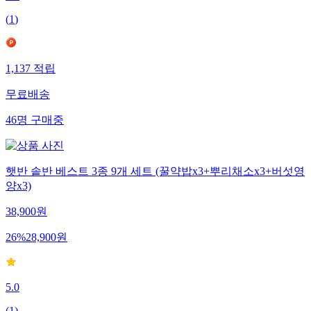
(
1
)
1,137
적립
무료배송
46
명
구매중
햇반 솥반 베스트 3종 9개 세트 (꿀약밥x3+뿌리채소x3+버섯영
양x3)
38,900
원
26
%
28,900
원
5.0