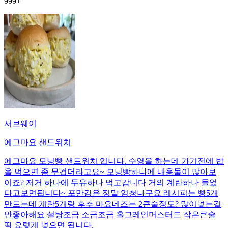
999+
서브웨이
에그마요 샌드위치
에그마요 모닝빵 샌드위치 입니다. 수영을 하는데 가기전에 밥
을 먹으면 좀 무겁더라고요~ 모닝빵하나에 내용물이 많아보
이죠? 저거 하나에 두유하나 먹고갑니다 거의 계란하나 들었
다고보면됩니다~ 포만감은 정말 엄청나구요 레시피는 빵5개
만드는데 계란5개랑 후추 마요네즈는 2큰술정도? 많이넣는걸
안좋아해요 설탕조금 소금조금 홀그레인머스터드 작은큰술
딱 요렇게 넣으면 됩니다.