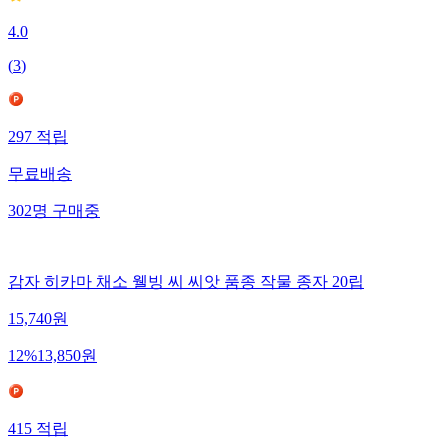
4.0
(
3
)
297
적립
무료배송
302
명
구매중
감자 히카마 채소 웰빙 씨 씨앗 품종 작물 종자 20립
15,740
원
12
%
13,850
원
415
적립