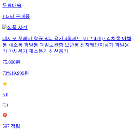
무료배송
132
명
구매중
데시오 푸레시 항균 밀폐용기 4종세트 (2L * 4개) / 김치통 야채
통 채소통 과일통 과일보관함 보관통 전자레인지용기 과일용
기 야채용기 채소용기 신선용기
75,000
원
73
%
19,900
원
5.0
(
1
)
597
적립