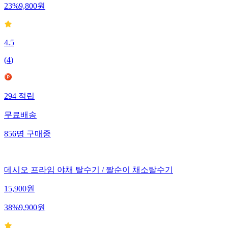
23
%
9,800
원
4.5
(
4
)
294
적립
무료배송
856
명
구매중
데시오 프라임 야채 탈수기 / 짤순이 채소탈수기
15,900
원
38
%
9,900
원