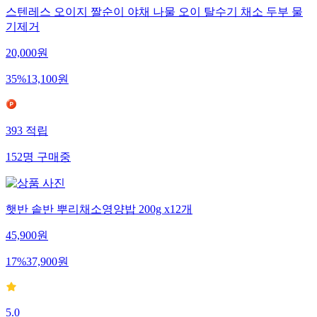
스텐레스 오이지 짤순이 야채 나물 오이 탈수기 채소 두부 물
기제거
20,000
원
35
%
13,100
원
393
적립
152
명
구매중
햇반 솥반 뿌리채소영양밥 200g x12개
45,900
원
17
%
37,900
원
5.0