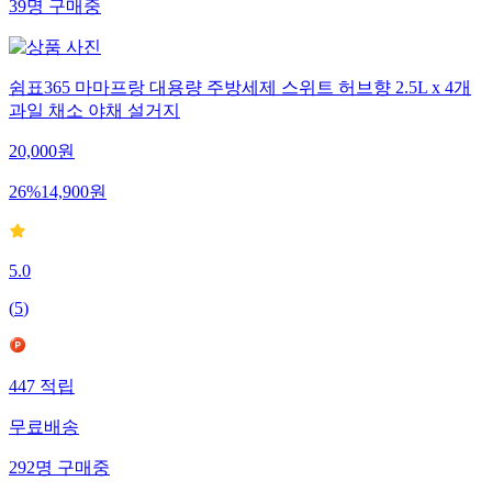
39
명
구매중
쉼표365 마마프랑 대용량 주방세제 스위트 허브향 2.5L x 4개
과일 채소 야채 설거지
20,000
원
26
%
14,900
원
5.0
(
5
)
447
적립
무료배송
292
명
구매중