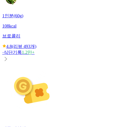
1인분(60g)
108kcal
브로콜리
4.8
(리뷰
493
개)
·
식단기록
1.2만+