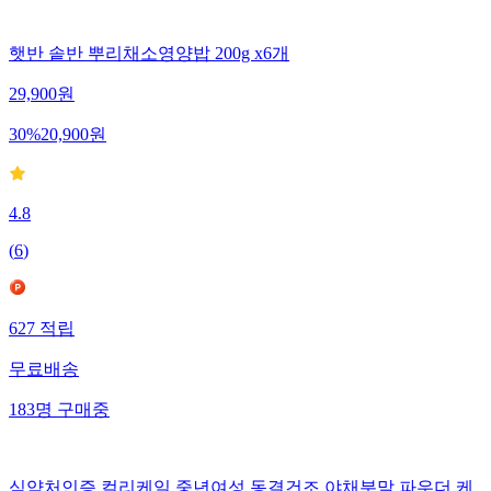
햇반 솥반 뿌리채소영양밥 200g x6개
29,900
원
30
%
20,900
원
4.8
(
6
)
627
적립
무료배송
183
명
구매중
식약처인증 컬리케일 중년여성 동결건조 야채분말 파우더 케