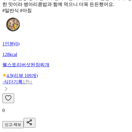
한 맛이라 병아리콩밥과 함께 먹으니 더욱 든든했어요.
#일반식 #아침
1인분(0)
128kcal
웰스토리
버섯된장찌개
4.9
(리뷰
109
개)
·
식단기록
1천+
0
신고·제보