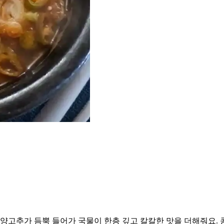
청양고추가 듬뿍 들어가 국물이 한층 깊고 칼칼한 맛을 더해줘요.