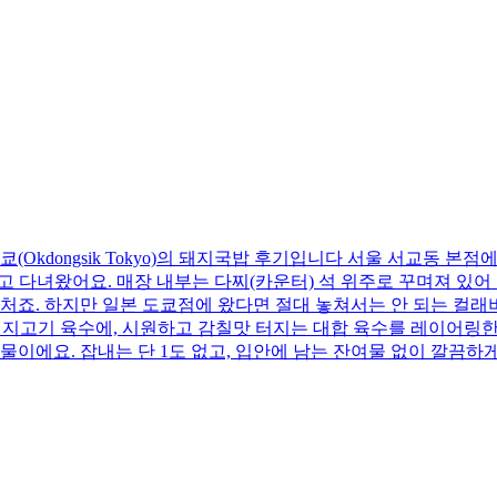
(Okdongsik Tokyo)의 돼지국밥 후기입니다 서울 서교동 
고 다녀왔어요. 매장 내부는 다찌(카운터) 석 위주로 꾸며져 있어
처죠. 하지만 일본 도쿄점에 왔다면 절대 놓쳐서는 안 되는 컬
돼지고기 육수에, 시원하고 감칠맛 터지는 대합 육수를 레이어링한 
국물이에요. 잡내는 단 1도 없고, 입안에 남는 잔여물 없이 깔