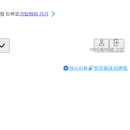
0장
드려요
가입하러 가기
마이페이지
로그인
캐시리뷰
친구초대 이벤트