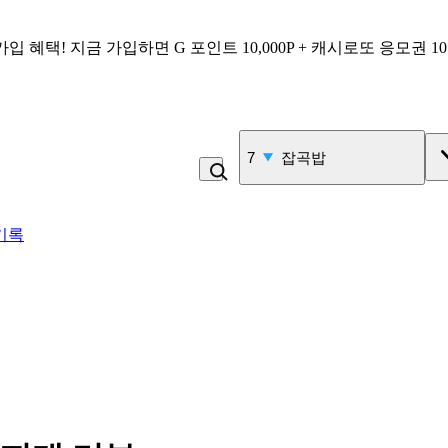
가입 혜택!
지금 가입하면
G 포인트 10,000P + 캐시로또 응모권 1
7
잡곡밥
기록