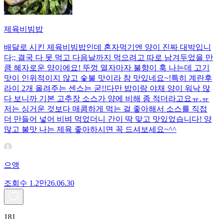
제육비빔밥
배달로 시킨 제육비빔밥인데 혼자먹기엔 양이 진짜 대박입니
다;; 결국 다 못 먹고 다음날까지 먹으려고 따로 남겨두었을 만
큼 혜자로운 양이에요! 뚜껑 열자마자 불향이 훅 나는데 고기
맛이 인위적이지 않고 숯불 맛이라 참 맛있네요~!특히 계란후
라이 2개 올려주는 센스는 굳!! ​다만 밥이랑 야채 양이 워낙 많
다 보니까 기본 고추장 소스가 양에 비해 좀 적더라고요ㅠ.ㅠ
저는 싱거운 것보다 매콤하게 먹는 걸 좋아해서 소스를 직접
더 만들어 넣어 비벼 먹었더니 간이 딱 맞고 맛있었습니다! 양
많고 불맛 나는 제육 좋아하시면 꼭 드셔보세요~^^
으앵
조회수
1.2만
26.06.30
181