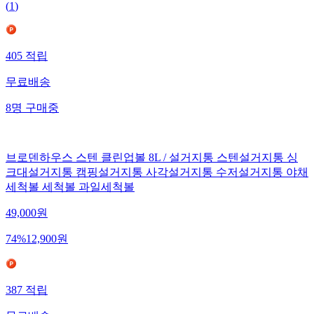
(
1
)
405
적립
무료배송
8
명
구매중
브로덴하우스 스텐 클린업볼 8L / 설거지통 스텐설거지통 싱
크대설거지통 캠핑설거지통 사각설거지통 수저설거지통 야채
세척볼 세척볼 과일세척볼
49,000
원
74
%
12,900
원
387
적립