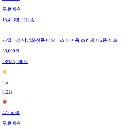
387
적립
무료배송
15,423
명
구매중
과일나라 남성화장품 네오니스 바이옴 스킨케어 2종 세트
38,000
원
58
%
15,900
원
4.6
(
122
)
477
적립
무료배송