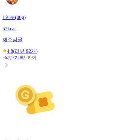
1인분(40g)
52kcal
제주
감귤
4.8
(리뷰
92
개)
·
식단기록
999회