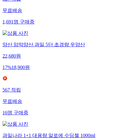
327
적립
무료배송
1,691
명
구매중
양산 암막양산 과일 5단 초경량 우양산
22,680
원
17
%
18,900
원
567
적립
무료배송
16
명
구매중
과일나라 1+1 대용량 알로에 수딩젤 1000ml