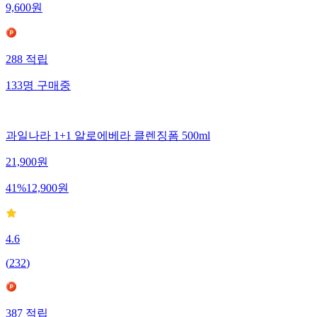
9,600
원
288
적립
133
명
구매중
과일나라 1+1 알로에베라 클렌징폼 500ml
21,900
원
41
%
12,900
원
4.6
(
232
)