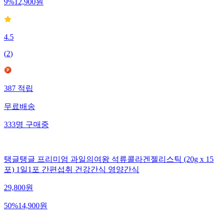
9
%
12,900
원
4.5
(
2
)
387
적립
무료배송
333
명
구매중
탱글탱글 프리미엄 과일의여왕 석류콜라겐젤리스틱 (20g x 15
포) 1일1포 간편섭취 건강간식 영양간식
29,800
원
50
%
14,900
원