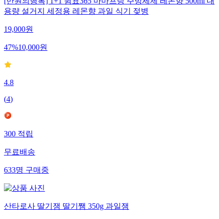
[만원의행복] 1+1 쉼표365 마마프랑 주방세제 레몬향 500ml 대
용량 설거지 세정용 레몬향 과일 식기 젖병
19,000
원
47
%
10,000
원
4.8
(
4
)
300
적립
무료배송
633
명
구매중
산타로사 딸기잼 딸기쨈 350g 과일잼