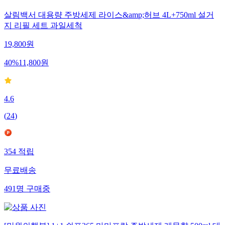
살림백서 대용량 주방세제 라이스&amp;허브 4L+750ml 설거
지 리필 세트 과일세척
19,800
원
40
%
11,800
원
4.6
(
24
)
354
적립
무료배송
491
명
구매중