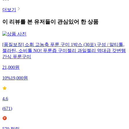
더보기
이 리뷰를 본 유저들이 관심있어 한 상품
[품질보장] 소휘 고농축 푸룬 구미 1박스 (30포) 구성 / 말티톨,
젤라틴, 소비톨 NO! 푸룬즙 구미젤리 과일젤리 역대급 갓변템
간식 푸룬구미
21,000
원
10
%
19,000
원
4.6
(
671
)
570
적립