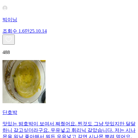
빅이닝
조회수
1.6만
25.10.14
488
단호박
맛있는 밤호박이 보여서 쪄줬어요. 찐것도 그냥 맛있지만 달달
하니 갈고싶더라구요. 우유넣고 휘리닉 갈았습니다. 저는 시나
몬을 워낙 좋아해서 뭐든 우유넣고 갈면 시나몬 뿌려 먹어요.