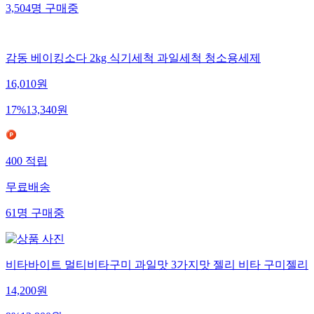
3,504
명
구매중
감동 베이킹소다 2kg 식기세척 과일세척 청소용세제
16,010
원
17
%
13,340
원
400
적립
무료배송
61
명
구매중
비타바이트 멀티비타구미 과일맛 3가지맛 젤리 비타 구미젤리
14,200
원