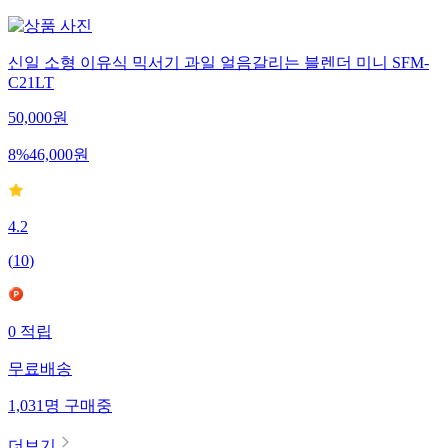
7,195
명
구매중
신일 소형 이유식 믹서기 과일 얼음갈리는 블렌더 미니 SFM-
C21LT
50,000
원
8
%
46,000
원
4.2
(
10
)
0
적립
무료배송
1,031
명
구매중