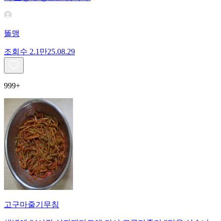
똘맹
조회수
2.1만
25.08.29
999+
고구마줄기무침