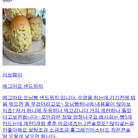
999+
서브웨이
에그마요 샌드위치
에그마요 모닝빵 샌드위치 입니다. 수영을 하는데 가기전에 밥
을 먹으면 좀 무겁더라고요~ 모닝빵하나에 내용물이 많아보
이죠? 저거 하나에 두유하나 먹고갑니다 거의 계란하나 들었
다고보면됩니다~ 포만감은 정말 엄청나구요 레시피는 빵5개
만드는데 계란5개랑 후추 마요네즈는 2큰술정도? 많이넣는걸
안좋아해요 설탕조금 소금조금 홀그레인머스터드 작은큰술
딱 요렇게 넣으면 됩니다.