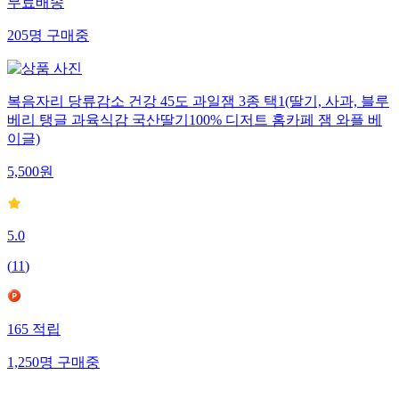
무료배송
205
명
구매중
복음자리 당류감소 건강 45도 과일잼 3종 택1(딸기, 사과, 블루
베리 탱글 과육식감 국산딸기100% 디저트 홈카페 잼 와플 베
이글)
5,500
원
5.0
(
11
)
165
적립
1,250
명
구매중