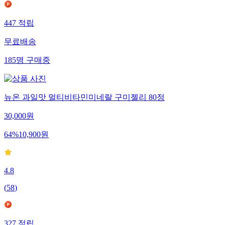
447
적립
무료배송
185
명
구매중
뉴온 과일맛 멀티비타민미네랄 구미젤리 80정
30,000
원
64
%
10,900
원
4.8
(
58
)