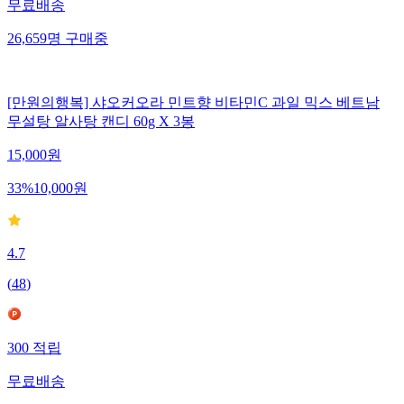
무료배송
26,659
명
구매중
[만원의행복] 샤오커오라 민트향 비타민C 과일 믹스 베트남
무설탕 알사탕 캔디 60g X 3봉
15,000
원
33
%
10,000
원
4.7
(
48
)
300
적립
무료배송