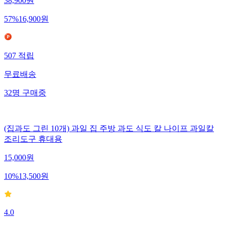
38,900
원
57
%
16,900
원
507
적립
무료배송
32
명
구매중
(집과도 그린 10개) 과일 집 주방 과도 식도 칼 나이프 과일칼
조리도구 휴대용
15,000
원
10
%
13,500
원
4.0