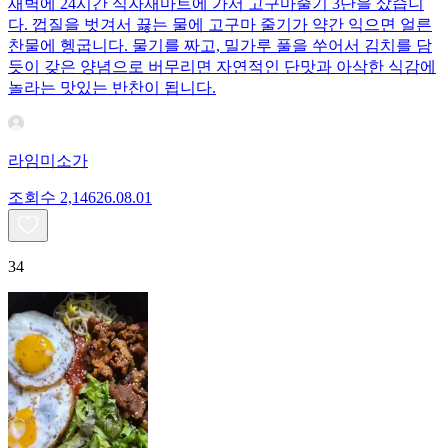
새벽에 24시간 식자재마트에 가서 고구마줄기 3단을 샀습니
다. 껍질을 벗겨서 끓는 물에 고구마 줄기가 약간 익으면 얼른
찬물에 헹굽니다. 물기를 짜고, 밀가루 풀을 쑤어서 김치를 담
듯이 갖은 양념으로 버무리면 자연적인 단맛과 아삭한 식감에
놀라는 맛있는 반찬이 됩니다.
라임미소가
조회수
2,146
26.08.01
34