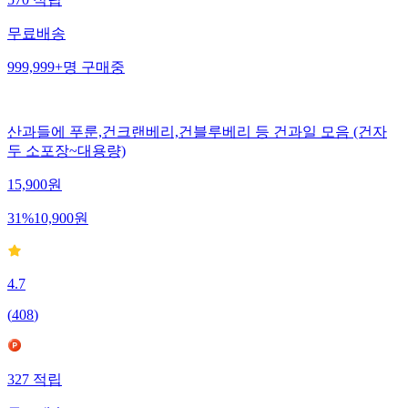
무료배송
999,999+
명
구매중
산과들에 푸룬,건크랜베리,건블루베리 등 건과일 모음 (건자
두 소포장~대용량)
15,900
원
31
%
10,900
원
4.7
(
408
)
327
적립