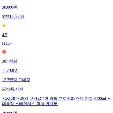
30,000
원
57
%
12,900
원
4.7
(
135
)
387
적립
무료배송
12,755
명
구매중
김치 채소 과일 보관용 4면 결착 프로벨라 스텐 찬통 4200ml 초
대용량 스테인리스 밀폐 반찬통