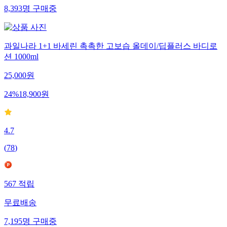
8,393
명
구매중
과일나라 1+1 바세린 촉촉한 고보습 올데이/딥플러스 바디로
션 1000ml
25,000
원
24
%
18,900
원
4.7
(
78
)
567
적립
무료배송