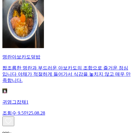
명란아보카도덮밥
짭조름한 명란과 부드러운 아보카도의 조합으로 즐거운 점심
입니다 야채가 적절하게 들어가서 식감을 놓치지 않고 매우 만
족합니다.
귀염그잡채1
조회수
9.5만
25.08.28