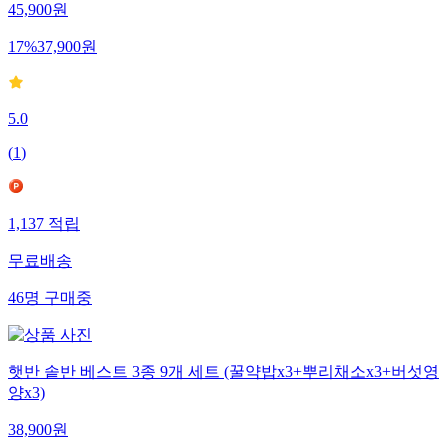
45,900
원
17
%
37,900
원
5.0
(
1
)
1,137
적립
무료배송
46
명
구매중
햇반 솥반 베스트 3종 9개 세트 (꿀약밥x3+뿌리채소x3+버섯영
양x3)
38,900
원