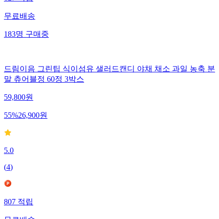
627
적립
무료배송
183
명
구매중
드림이음 그린팁 식이섬유 샐러드캔디 야채 채소 과일 농축 분
말 츄어블정 60정 3박스
59,800
원
55
%
26,900
원
5.0
(
4
)
807
적립