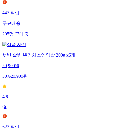
447
적립
무료배송
295
명
구매중
햇반 솥반 뿌리채소영양밥 200g x6개
29,900
원
30
%
20,900
원
4.8
(
6
)