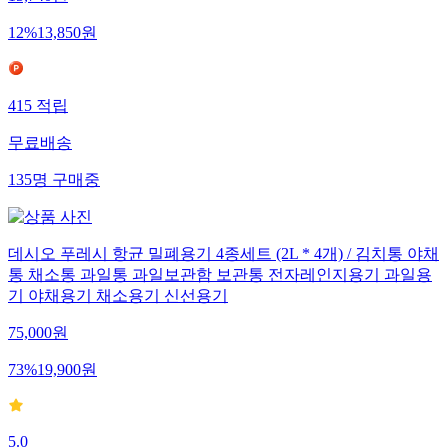
15,740
원
12
%
13,850
원
415
적립
무료배송
135
명
구매중
데시오 푸레시 항균 밀폐용기 4종세트 (2L * 4개) / 김치통 야채
통 채소통 과일통 과일보관함 보관통 전자레인지용기 과일용
기 야채용기 채소용기 신선용기
75,000
원
73
%
19,900
원