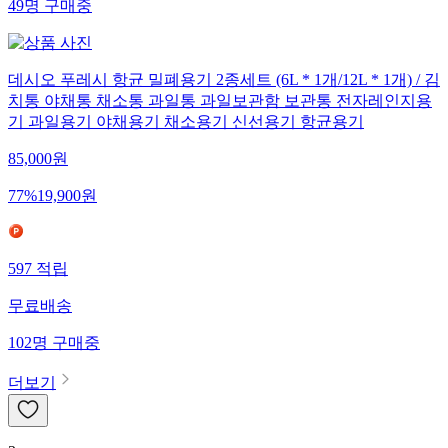
49
명
구매중
데시오 푸레시 항균 밀폐용기 2종세트 (6L * 1개/12L * 1개) / 김
치통 야채통 채소통 과일통 과일보관함 보관통 전자레인지용
기 과일용기 야채용기 채소용기 신선용기 항균용기
85,000
원
77
%
19,900
원
597
적립
무료배송
102
명
구매중
더보기