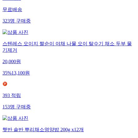
327
적립
무료배송
323
명
구매중
스텐레스 오이지 짤순이 야채 나물 오이 탈수기 채소 두부 물
기제거
20,000
원
35
%
13,100
원
393
적립
153
명
구매중
햇반 솥반 뿌리채소영양밥 200g x12개