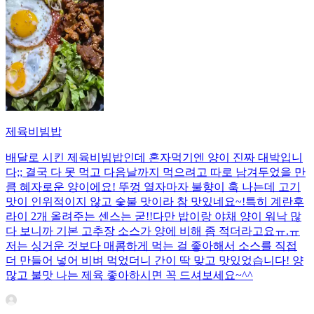
제육비빔밥
배달로 시킨 제육비빔밥인데 혼자먹기엔 양이 진짜 대박입니
다;; 결국 다 못 먹고 다음날까지 먹으려고 따로 남겨두었을 만
큼 혜자로운 양이에요! 뚜껑 열자마자 불향이 훅 나는데 고기
맛이 인위적이지 않고 숯불 맛이라 참 맛있네요~!특히 계란후
라이 2개 올려주는 센스는 굳!! ​다만 밥이랑 야채 양이 워낙 많
다 보니까 기본 고추장 소스가 양에 비해 좀 적더라고요ㅠ.ㅠ
저는 싱거운 것보다 매콤하게 먹는 걸 좋아해서 소스를 직접
더 만들어 넣어 비벼 먹었더니 간이 딱 맞고 맛있었습니다! 양
많고 불맛 나는 제육 좋아하시면 꼭 드셔보세요~^^