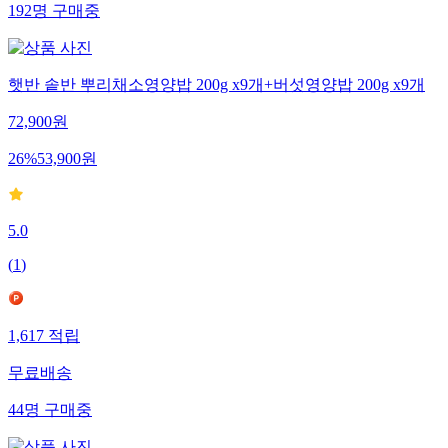
192
명
구매중
햇반 솥반 뿌리채소영양밥 200g x9개+버섯영양밥 200g x9개
72,900
원
26
%
53,900
원
5.0
(
1
)
1,617
적립
무료배송
44
명
구매중