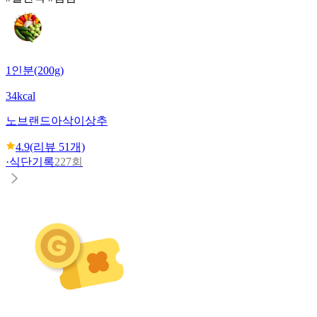
1인분(200g)
34kcal
노브랜드
아삭이상추
4.9
(리뷰
51
개)
·
식단기록
227회