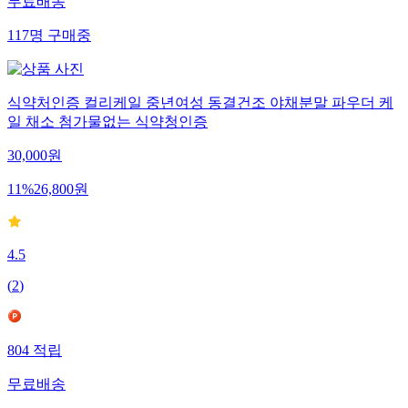
무료배송
117
명
구매중
식약처인증 컬리케일 중년여성 동결건조 야채분말 파우더 케
일 채소 첨가물없는 식약청인증
30,000
원
11
%
26,800
원
4.5
(
2
)
804
적립
무료배송