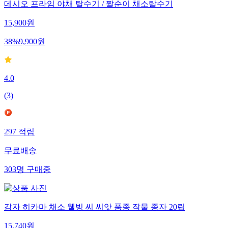
데시오 프라임 야채 탈수기 / 짤순이 채소탈수기
15,900
원
38
%
9,900
원
4.0
(
3
)
297
적립
무료배송
303
명
구매중
감자 히카마 채소 웰빙 씨 씨앗 품종 작물 종자 20립