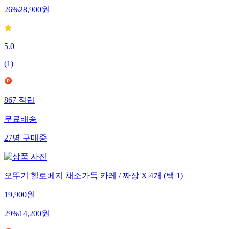
26
%
28,900
원
5.0
(
1
)
867
적립
무료배송
27
명
구매중
오뚜기 헬로베지 채소가득 카레 / 짜장 X 4개 (택 1)
19,900
원
29
%
14,200
원