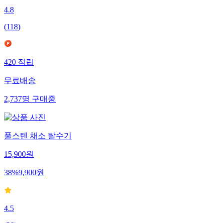
4.8
(
118
)
420
적립
무료배송
2,737
명
구매중
풀스텐 채소 탈수기
15,900
원
38
%
9,900
원
4.5