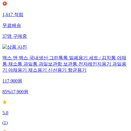
1,617
적립
무료배송
37
명
구매중
맥스 앤 맥스 국내생산 그린톡톡 밀폐용기 세트 / 김치통 야채
통 채소통 과일통 과일보관함 보관통 전자레인지용기 과일용
기 야채용기 채소용기 신선용기 항균용기
117,900
원
85
%
17,900
원
5.0
(
1
)