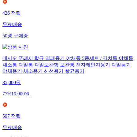
426
적립
무료배송
50
명
구매중
데시오 푸레시 항균 밀폐용기 야채통 5종세트 / 김치통 야채통
채소통 과일통 과일보관함 보관통 전자레인지용기 과일용기
야채용기 채소용기 신선용기 항균용기
85,000
원
77
%
19,900
원
597
적립
무료배송