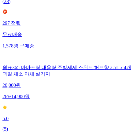
(
28
)
297
적립
무료배송
1,578
명
구매중
쉼표365 마마프랑 대용량 주방세제 스위트 허브향 2.5L x 4개
과일 채소 야채 설거지
20,000
원
26
%
14,900
원
5.0
(
5
)