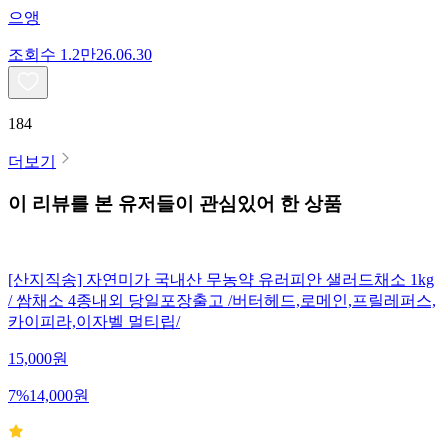
으앵
조회수
1.2만
26.06.30
184
더보기
이 리뷰를 본 유저들이 관심있어 한 상품
[산지직송] 자연미가 국내산 무농약 유러피안 샐러드채소 1kg
/ 쌈채소 4종내외 당일포장출고 /버터헤드,로메인,프릴레퍼스,
카이피라,이자벨 멀티립/
15,000
원
7
%
14,000
원