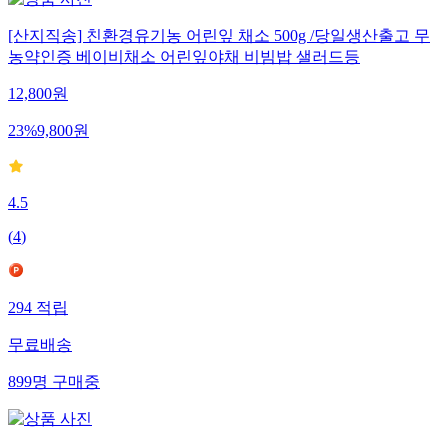
[산지직송] 친환경유기농 어린잎 채소 500g /당일생산출고 무
농약인증 베이비채소 어린잎야채 비빔밥 샐러드등
12,800
원
23
%
9,800
원
4.5
(
4
)
294
적립
무료배송
899
명
구매중