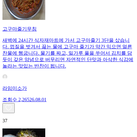
고구마줄기무침
새벽에 24시간 식자재마트에 가서 고구마줄기 3단을 샀습니
다. 껍질을 벗겨서 끓는 물에 고구마 줄기가 약간 익으면 얼른
찬물에 헹굽니다. 물기를 짜고, 밀가루 풀을 쑤어서 김치를 담
듯이 갖은 양념으로 버무리면 자연적인 단맛과 아삭한 식감에
놀라는 맛있는 반찬이 됩니다.
라임미소가
조회수
2,265
26.08.01
37