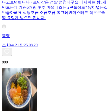
다고보면됩니다~ 포만감은 정말 엄청나구요 레시피는 빵5개
만드는데 계란5개랑 후추 마요네즈는 2큰술정도? 많이넣는걸
안좋아해요 설탕조금 소금조금 홀그레인머스터드 작은큰술
딱 요렇게 넣으면 됩니다.
똘맹
조회수
2.1만
25.08.29
999+