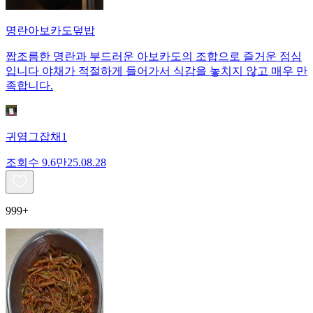
명란아보카도덮밥
짭조름한 명란과 부드러운 아보카도의 조합으로 즐거운 점심
입니다 야채가 적절하게 들어가서 식감을 놓치지 않고 매우 만
족합니다.
귀염그잡채1
조회수
9.6만
25.08.28
999+