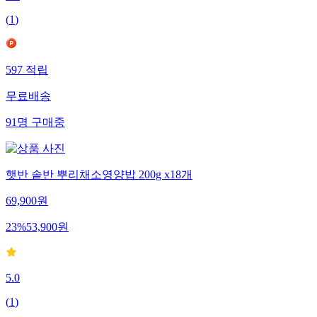
5.0
(
1
)
597
적립
무료배송
91
명
구매중
햇반 솥반 뿌리채소영양밥 200g x18개
69,900
원
23
%
53,900
원
5.0
(
1
)