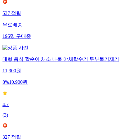
537
적립
무료배송
196
명
구매중
대형 음식 짤순이 채소 나물 야채탈수기 두부물기제거
11,900
원
8
%
10,900
원
4.7
(
3
)