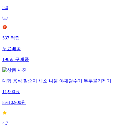
5.0
(
1
)
537
적립
무료배송
196
명
구매중
대형 음식 짤순이 채소 나물 야채탈수기 두부물기제거
11,900
원
8
%
10,900
원
4.7