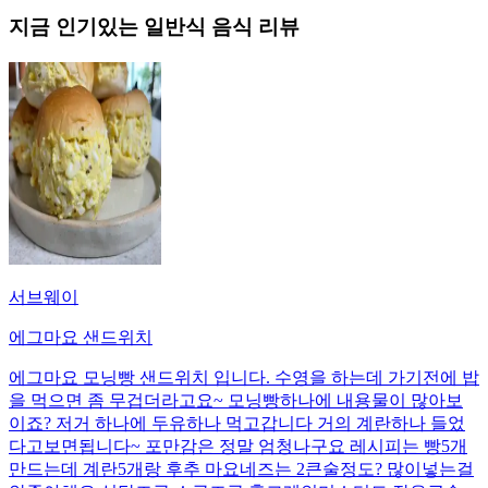
지금 인기있는
일반식
음식 리뷰
서브웨이
에그마요 샌드위치
에그마요 모닝빵 샌드위치 입니다. 수영을 하는데 가기전에 밥
을 먹으면 좀 무겁더라고요~ 모닝빵하나에 내용물이 많아보
이죠? 저거 하나에 두유하나 먹고갑니다 거의 계란하나 들었
다고보면됩니다~ 포만감은 정말 엄청나구요 레시피는 빵5개
만드는데 계란5개랑 후추 마요네즈는 2큰술정도? 많이넣는걸