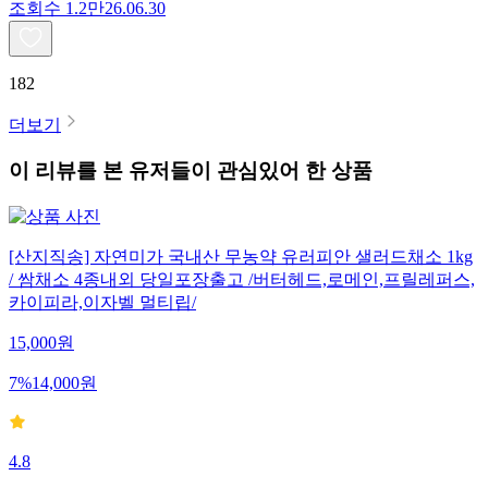
조회수
1.2만
26.06.30
182
더보기
이 리뷰를 본 유저들이 관심있어 한 상품
[산지직송] 자연미가 국내산 무농약 유러피안 샐러드채소 1kg
/ 쌈채소 4종내외 당일포장출고 /버터헤드,로메인,프릴레퍼스,
카이피라,이자벨 멀티립/
15,000
원
7
%
14,000
원
4.8