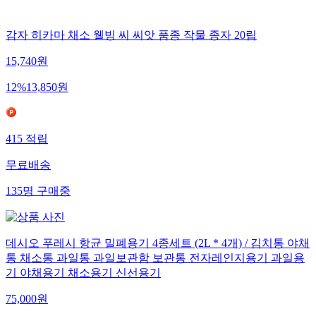
감자 히카마 채소 웰빙 씨 씨앗 품종 작물 종자 20립
15,740
원
12
%
13,850
원
415
적립
무료배송
135
명
구매중
데시오 푸레시 항균 밀폐용기 4종세트 (2L * 4개) / 김치통 야채
통 채소통 과일통 과일보관함 보관통 전자레인지용기 과일용
기 야채용기 채소용기 신선용기
75,000
원