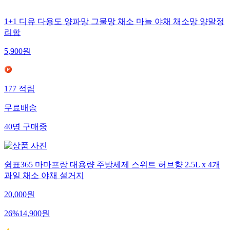
1+1 디유 다용도 양파망 그물망 채소 마늘 야채 채소망 양말정
리함
5,900
원
177
적립
무료배송
40
명
구매중
쉼표365 마마프랑 대용량 주방세제 스위트 허브향 2.5L x 4개
과일 채소 야채 설거지
20,000
원
26
%
14,900
원