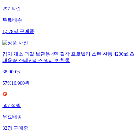
297
적립
무료배송
1,578
명
구매중
김치 채소 과일 보관용 4면 결착 프로벨라 스텐 찬통 4200ml 초
대용량 스테인리스 밀폐 반찬통
38,900
원
57
%
16,900
원
507
적립
무료배송
32
명
구매중