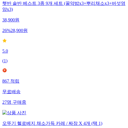
햇반 솥반 베스트 3종 9개 세트 (꿀약밥x3+뿌리채소x3+버섯영
양x3)
38,900
원
26
%
28,900
원
5.0
(
1
)
867
적립
무료배송
27
명
구매중
오뚜기 헬로베지 채소가득 카레 / 짜장 X 4개 (택 1)