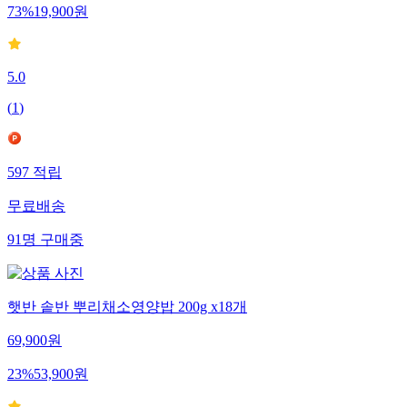
73
%
19,900
원
5.0
(
1
)
597
적립
무료배송
91
명
구매중
햇반 솥반 뿌리채소영양밥 200g x18개
69,900
원
23
%
53,900
원