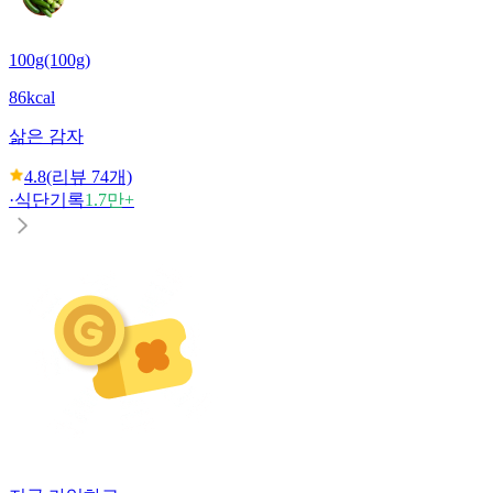
100g(100g)
86kcal
삶은 감자
4.8
(리뷰
74
개)
·
식단기록
1.7만+