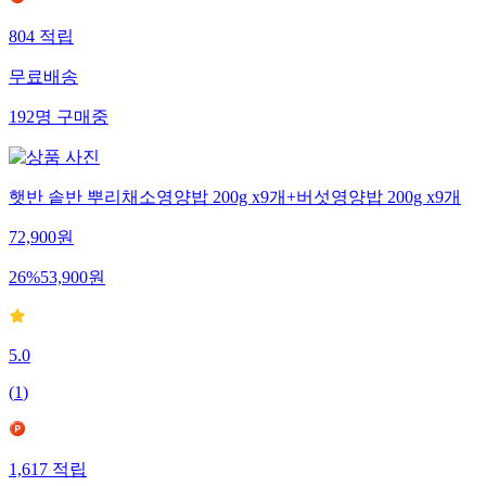
804
적립
무료배송
192
명
구매중
햇반 솥반 뿌리채소영양밥 200g x9개+버섯영양밥 200g x9개
72,900
원
26
%
53,900
원
5.0
(
1
)
1,617
적립