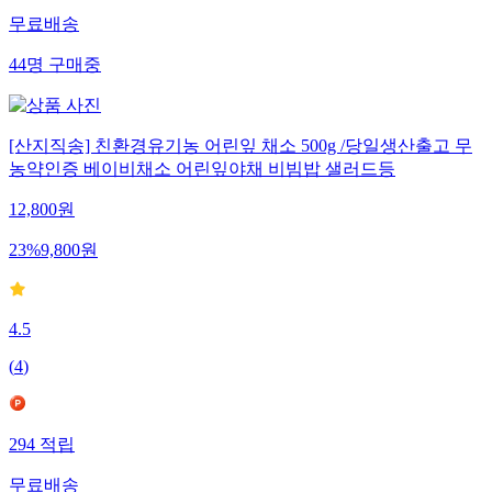
무료배송
44
명
구매중
[산지직송] 친환경유기농 어린잎 채소 500g /당일생산출고 무
농약인증 베이비채소 어린잎야채 비빔밥 샐러드등
12,800
원
23
%
9,800
원
4.5
(
4
)
294
적립
무료배송