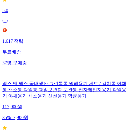
5.0
(
1
)
1,617
적립
무료배송
37
명
구매중
맥스 앤 맥스 국내생산 그린톡톡 밀폐용기 세트 / 김치통 야채
통 채소통 과일통 과일보관함 보관통 전자레인지용기 과일용
기 야채용기 채소용기 신선용기 항균용기
117,900
원
85
%
17,900
원