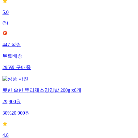
5.0
(
5
)
447
적립
무료배송
295
명
구매중
햇반 솥반 뿌리채소영양밥 200g x6개
29,900
원
30
%
20,900
원
4.8