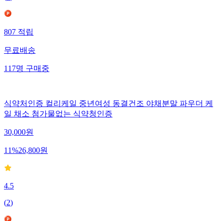
807
적립
무료배송
117
명
구매중
식약처인증 컬리케일 중년여성 동결건조 야채분말 파우더 케
일 채소 첨가물없는 식약청인증
30,000
원
11
%
26,800
원
4.5
(
2
)