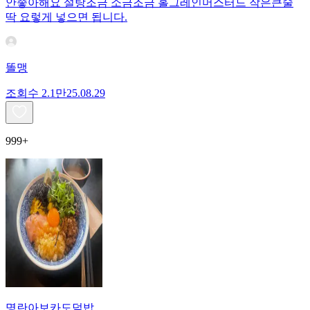
안좋아해요 설탕조금 소금조금 홀그레인머스터드 작은큰술
딱 요렇게 넣으면 됩니다.
똘맹
조회수
2.1만
25.08.29
999+
명란아보카도덮밥