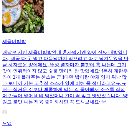
제육비빔밥
배달로 시킨 제육비빔밥인데 혼자먹기엔 양이 진짜 대박입니
다;; 결국 다 못 먹고 다음날까지 먹으려고 따로 남겨두었을 만
큼 혜자로운 양이에요! 뚜껑 열자마자 불향이 훅 나는데 고기
맛이 인위적이지 않고 숯불 맛이라 참 맛있네요~!특히 계란후
라이 2개 올려주는 센스는 굳!! ​다만 밥이랑 야채 양이 워낙 많
다 보니까 기본 고추장 소스가 양에 비해 좀 적더라고요ㅠ.ㅠ
저는 싱거운 것보다 매콤하게 먹는 걸 좋아해서 소스를 직접
더 만들어 넣어 비벼 먹었더니 간이 딱 맞고 맛있었습니다! 양
많고 불맛 나는 제육 좋아하시면 꼭 드셔보세요~^^
으앵