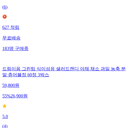
(
6
)
627
적립
무료배송
183
명
구매중
드림이음 그린팁 식이섬유 샐러드캔디 야채 채소 과일 농축 분
말 츄어블정 60정 3박스
59,800
원
55
%
26,900
원
5.0
(
4
)