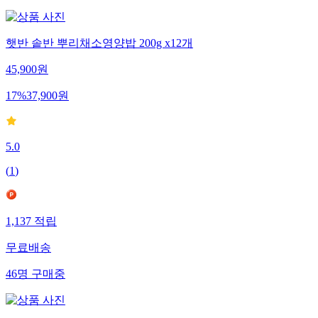
햇반 솥반 뿌리채소영양밥 200g x12개
45,900
원
17
%
37,900
원
5.0
(
1
)
1,137
적립
무료배송
46
명
구매중