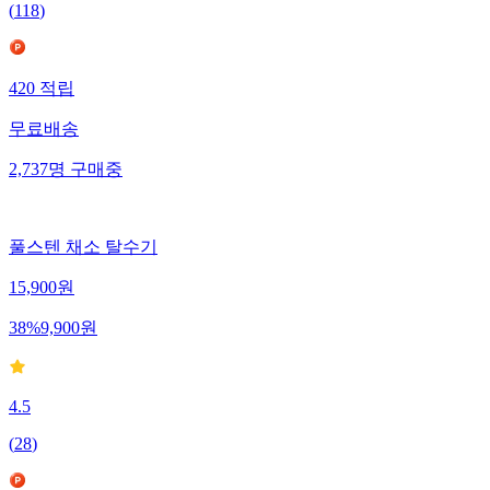
(
118
)
420
적립
무료배송
2,737
명
구매중
풀스텐 채소 탈수기
15,900
원
38
%
9,900
원
4.5
(
28
)