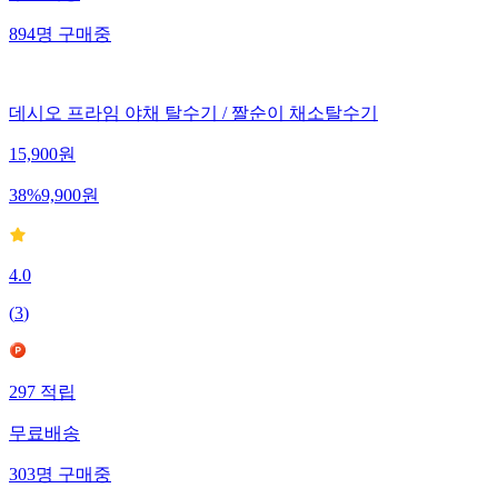
894
명
구매중
데시오 프라임 야채 탈수기 / 짤순이 채소탈수기
15,900
원
38
%
9,900
원
4.0
(
3
)
297
적립
무료배송
303
명
구매중