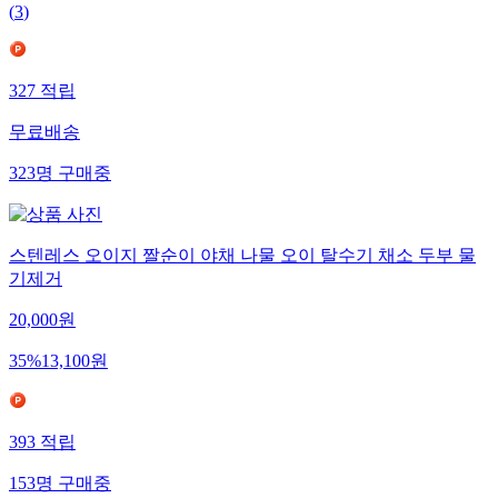
(
3
)
327
적립
무료배송
323
명
구매중
스텐레스 오이지 짤순이 야채 나물 오이 탈수기 채소 두부 물
기제거
20,000
원
35
%
13,100
원
393
적립
153
명
구매중