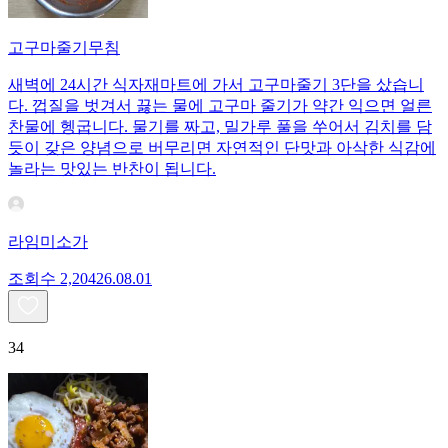
고구마줄기무침
새벽에 24시간 식자재마트에 가서 고구마줄기 3단을 샀습니
다. 껍질을 벗겨서 끓는 물에 고구마 줄기가 약간 익으면 얼른
찬물에 헹굽니다. 물기를 짜고, 밀가루 풀을 쑤어서 김치를 담
듯이 갖은 양념으로 버무리면 자연적인 단맛과 아삭한 식감에
놀라는 맛있는 반찬이 됩니다.
라임미소가
조회수
2,204
26.08.01
34