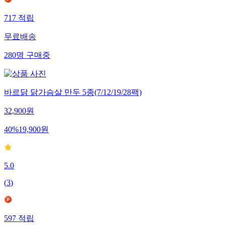
717
적립
무료배송
280
명
구매중
바르닭 닭가슴살 만두 5종(7/12/19/28팩)
32,900
원
40
%
19,900
원
5.0
(
3
)
597
적립