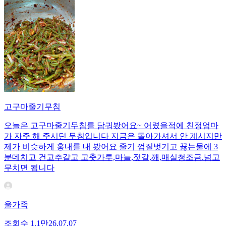
고구마줄기무침
오늘은 고구마줄기무침를 담궈봤어요~ 어렸을적에 친정엄마
가 자주 해 주시던 무침입니다 지금은 돌아가셔서 안 계시지만
제가 비슷하게 훙내를 내 봤어요 줄기 껍질벗기고 끓는물에 3
분데치고 건고추갈고 고춧가루,마늘,젓갈,깨,매실청조금.넘고
무치면 됩니다
울가족
조회수
1.1만
26.07.07