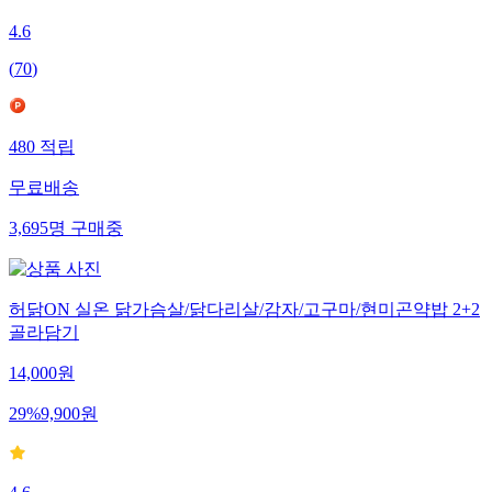
4.6
(
70
)
480
적립
무료배송
3,695
명
구매중
허닭ON 실온 닭가슴살/닭다리살/감자/고구마/현미곤약밥 2+2
골라담기
14,000
원
29
%
9,900
원