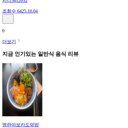
지니5612052
조회수
64
25.10.04
0
더보기
지금 인기있는
일반식
음식 리뷰
명란아보카도덮밥