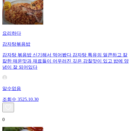
요리하다
감자탕볶음밥
감자탕 볶음밥 신기해서 먹어봤다 감자탕 특유의 얼큰하고 칼
칼한 매운맛과 재료들이 어우러진 깊은 감칠맛이 있고 밥에 양
념이 잘 되어있다
알수없음
조회수
35
25.10.30
0