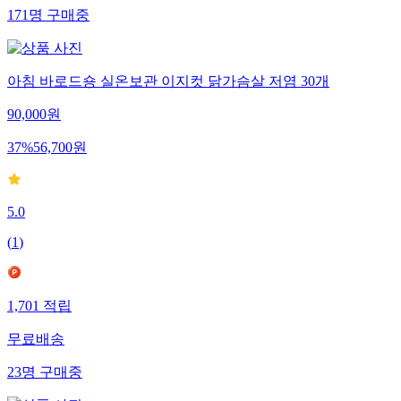
171
명
구매중
아침 바로드숑 실온보관 이지컷 닭가슴살 저염 30개
90,000
원
37
%
56,700
원
5.0
(
1
)
1,701
적립
무료배송
23
명
구매중