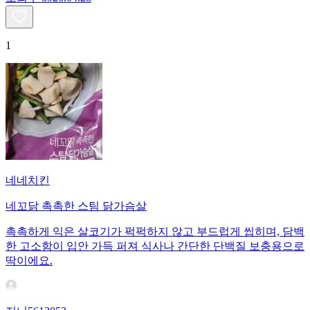
1
네네치킨
네꼬닭 촉촉한 스팀 닭가슴살
촉촉하게 익은 살코기가 퍽퍽하지 않고 부드럽게 씹히며, 담백
한 고소함이 입안 가득 퍼져 식사나 간단한 단백질 보충용으로
딱이에요.