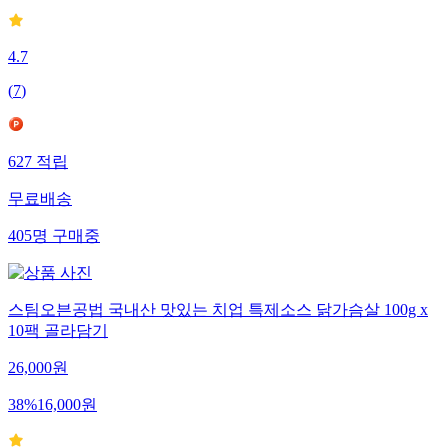
4.7
(
7
)
627
적립
무료배송
405
명
구매중
스팀오븐공법 국내산 맛있는 치업 특제소스 닭가슴살 100g x
10팩 골라담기
26,000
원
38
%
16,000
원