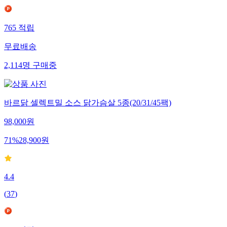
765
적립
무료배송
2,114
명
구매중
바르닭 셀렉트밀 소스 닭가슴살 5종(20/31/45팩)
98,000
원
71
%
28,900
원
4.4
(
37
)