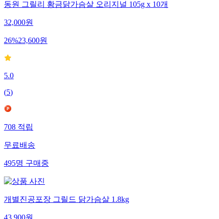
동원 그릴리 황금닭가슴살 오리지널 105g x 10개
32,000
원
26
%
23,600
원
5.0
(
5
)
708
적립
무료배송
495
명
구매중
개별진공포장 그릴드 닭가슴살 1.8kg