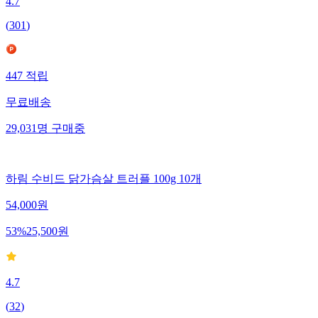
4.7
(
301
)
447
적립
무료배송
29,031
명
구매중
하림 수비드 닭가슴살 트러플 100g 10개
54,000
원
53
%
25,500
원
4.7
(
32
)