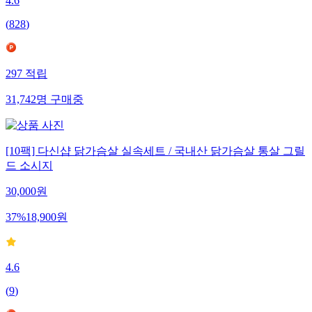
4.6
(
828
)
297
적립
31,742
명
구매중
[10팩] 다신샵 닭가슴살 실속세트 / 국내산 닭가슴살 통살 그릴
드 소시지
30,000
원
37
%
18,900
원
4.6
(
9
)