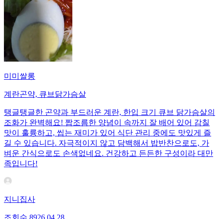
미미쌀롱
계란곤약, 큐브닭가슴살
탱글탱글한 곤약과 부드러운 계란, 한입 크기 큐브 닭가슴살의
조화가 완벽해요! 짭조름한 양념이 속까지 잘 배어 있어 감칠
맛이 훌륭하고, 씹는 재미가 있어 식단 관리 중에도 맛있게 즐
길 수 있습니다. 자극적이지 않고 담백해서 밥반찬으로도, 가
벼운 간식으로도 손색없네요. 건강하고 든든한 구성이라 대만
족입니다!
지니집사
조회수
89
26.04.28