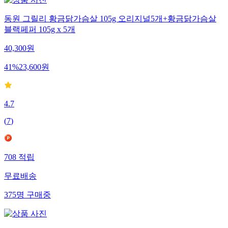
동원 그릴리 황금닭가슴살 105g 오리지널5개+황금닭가슴살
블랙페퍼 105g x 5개
40,300
원
41
%
23,600
원
4.7
(
7
)
708
적립
무료배송
375
명
구매중