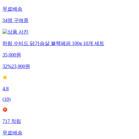
무료배송
34
명
구매중
하림 수비드 닭가슴살 블랙페퍼 100g 10개 세트
35,000
원
32
%
23,900
원
4.8
(
10
)
717
적립
무료배송