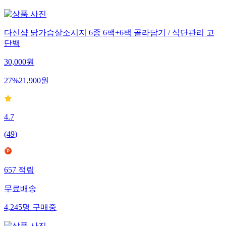
다신샵 닭가슴살소시지 6종 6팩+6팩 골라담기 / 식단관리 고
단백
30,000
원
27
%
21,900
원
4.7
(
49
)
657
적립
무료배송
4,245
명
구매중