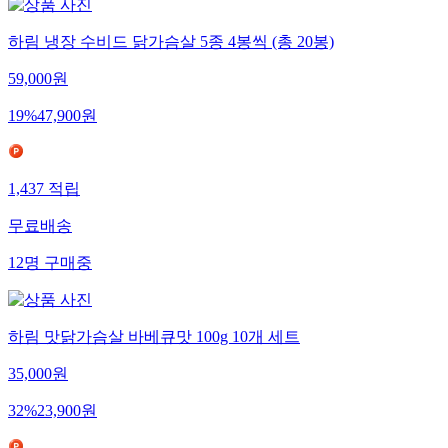
하림 냉장 수비드 닭가슴살 5종 4봉씩 (총 20봉)
59,000
원
19
%
47,900
원
1,437
적립
무료배송
12
명
구매중
하림 맛닭가슴살 바베큐맛 100g 10개 세트
35,000
원
32
%
23,900
원