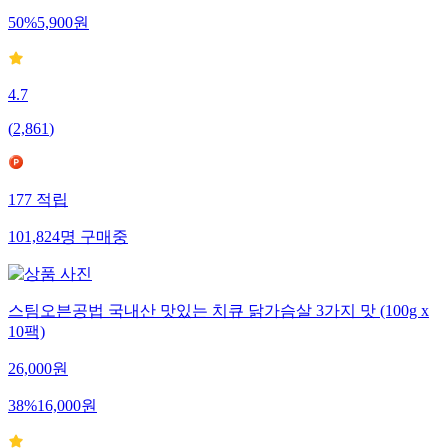
50
%
5,900
원
4.7
(
2,861
)
177
적립
101,824
명
구매중
스팀오븐공법 국내산 맛있는 치큐 닭가슴살 3가지 맛 (100g x
10팩)
26,000
원
38
%
16,000
원