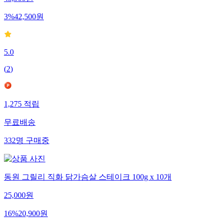
43,900
원
3
%
42,500
원
5.0
(
2
)
1,275
적립
무료배송
332
명
구매중
동원 그릴리 직화 닭가슴살 스테이크 100g x 10개
25,000
원
16
%
20,900
원