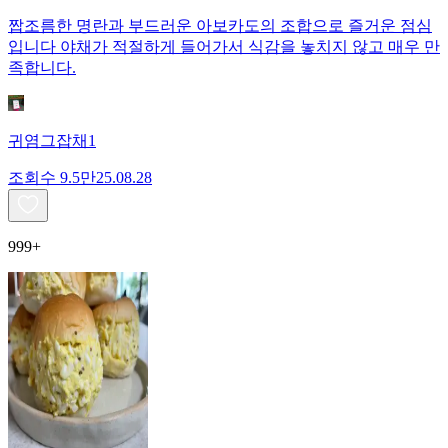
짭조름한 명란과 부드러운 아보카도의 조합으로 즐거운 점심
입니다 야채가 적절하게 들어가서 식감을 놓치지 않고 매우 만
족합니다.
귀염그잡채1
조회수
9.5만
25.08.28
999+