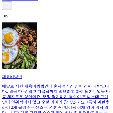
105
제육비빔밥
배달로 시킨 제육비빔밥인데 혼자먹기엔 양이 진짜 대박입니
다;; 결국 다 못 먹고 다음날까지 먹으려고 따로 남겨두었을 만
큼 혜자로운 양이에요! 뚜껑 열자마자 불향이 훅 나는데 고기
맛이 인위적이지 않고 숯불 맛이라 참 맛있네요~!특히 계란후
라이 2개 올려주는 센스는 굳!! ​다만 밥이랑 야채 양이 워낙 많
다 보니까 기본 고추장 소스가 양에 비해 좀 적더라고요ㅠ.ㅠ