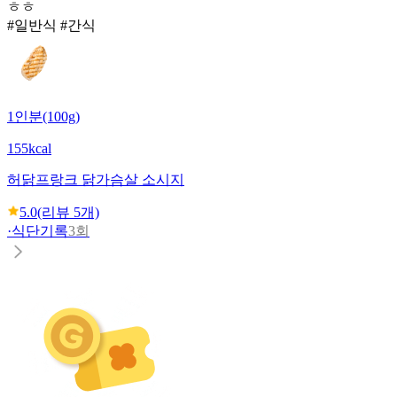
ㅎㅎ
#일반식 #간식
1인분(100g)
155kcal
허닭
프랑크 닭가슴살 소시지
5.0
(리뷰
5
개)
·
식단기록
3회