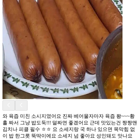
와 육즙 미친 소시지였어요 진짜 베어물자마자 육즙 퐝~~~황
홀 짜서 그냥 밥도둑!!! 덜짜면 좋겠어요 근데 맛있는건 짱짱맨
김치나 피클 필수 ㅎㅎ 요 소세지랑 국 하나 있으면 목막힘 없
이 밥 한그릇 뚝딱이에요 소세지 넘 좋아요 성인돼도 맛나요