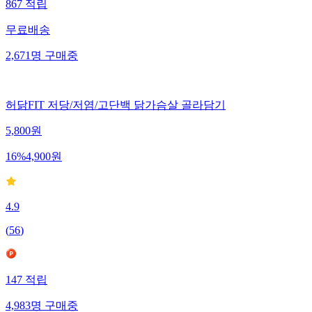
867
적립
무료배송
2,671
명
구매중
허닭FIT 저당/저염/고단백 닭가슴살 골라담기
5,800
원
16
%
4,900
원
4.9
(
56
)
147
적립
4,983
명
구매중