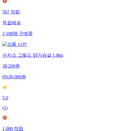
567
적립
무료배송
2,108
명
구매중
수지스 그릴드 닭가슴살 1.8kg
38,200
원
6
%
36,000
원
5.0
(
1
)
1,080
적립