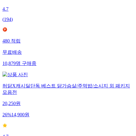
4.7
(
194
)
480
적립
무료배송
10,879
명
구매중
허닭X캐시딜단독 베스트 닭가슴살/주먹밥/소시지 외 패키지
모음전
20,250
원
26
%
14,900
원