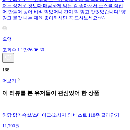
저는 싱거운 것보다 매콤하게 먹는 걸 좋아해서 소스를 직접
더 만들어 넣어 비벼 먹었더니 간이 딱 맞고 맛있었습니다! 양
많고 불맛 나는 제육 좋아하시면 꼭 드셔보세요~^^
으앵
조회수
1.1만
26.06.30
168
더보기
이 리뷰를 본 유저들이 관심있어 한 상품
허닭 닭가슴살/스테이크/소시지 외 베스트 118종 골라담기
11,700
원