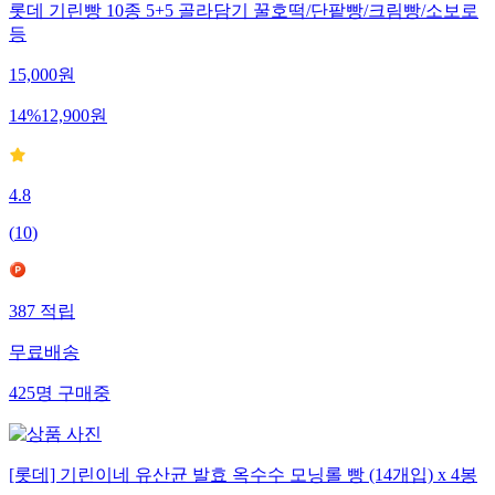
롯데 기린빵 10종 5+5 골라담기 꿀호떡/단팥빵/크림빵/소보로
등
15,000
원
14
%
12,900
원
4.8
(
10
)
387
적립
무료배송
425
명
구매중
[롯데] 기린이네 유산균 발효 옥수수 모닝롤 빵 (14개입) x 4봉