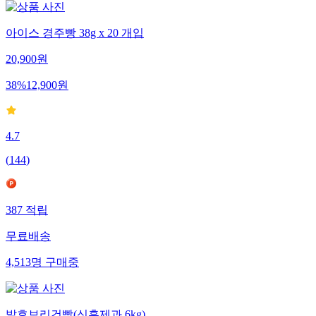
아이스 경주빵 38g x 20 개입
20,900
원
38
%
12,900
원
4.7
(
144
)
387
적립
무료배송
4,513
명
구매중