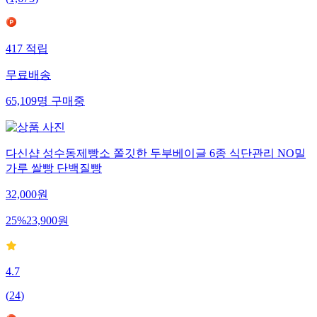
(
1,673
)
417
적립
무료배송
65,109
명
구매중
다신샵 성수동제빵소 쫄깃한 두부베이글 6종 식단관리 NO밀
가루 쌀빵 단백질빵
32,000
원
25
%
23,900
원
4.7
(
24
)