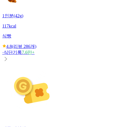
1인분(42g)
117kcal
식빵
4.8
(리뷰
286
개)
·
식단기록
7.6만+