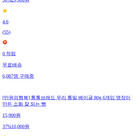
4.6
(
55
)
0
적립
무료배송
6,087
명
구매중
[만원의행복] 통통브레드 우리 통밀 베이글 80g 6개입 명장이
만든 소화 잘 되는 빵
15,900
원
37
%
10,000
원