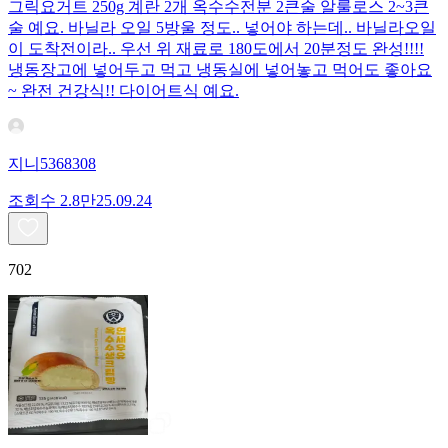
그릭요거트 250g 계란 2개 옥수수전분 2큰술 알룰로스 2~3큰
술 예요. 바닐라 오일 5방울 정도.. 넣어야 하는데.. 바닐라오일
이 도착전이라.. 우선 위 재료로 180도에서 20분정도 완성!!!!
냉동장고에 넣어두고 먹고 냉동실에 넣어놓고 먹어도 좋아요
~ 완전 건강식!! 다이어트식 예요.
지니5368308
조회수
2.8만
25.09.24
702