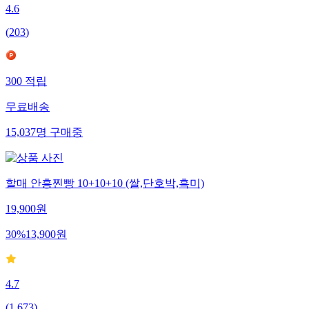
4.6
(
203
)
300
적립
무료배송
15,037
명
구매중
할매 안흥찐빵 10+10+10 (쌀,단호박,흑미)
19,900
원
30
%
13,900
원
4.7