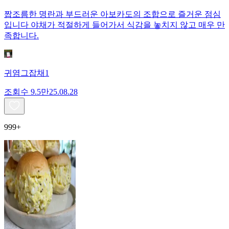
짭조름한 명란과 부드러운 아보카도의 조합으로 즐거운 점심
입니다 야채가 적절하게 들어가서 식감을 놓치지 않고 매우 만
족합니다.
귀염그잡채1
조회수
9.5만
25.08.28
999+