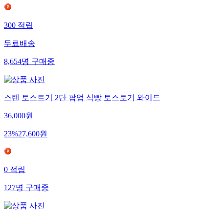
300
적립
무료배송
8,654
명
구매중
스텐 토스트기 2단 팝업 식빵 토스토기 와이드
36,000
원
23
%
27,600
원
0
적립
127
명
구매중