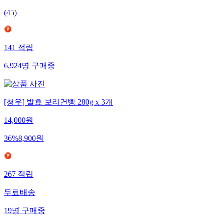
(
45
)
141
적립
6,924
명
구매중
[청우] 발효 보리건빵 280g x 3개
14,000
원
36
%
8,900
원
267
적립
무료배송
19
명
구매중