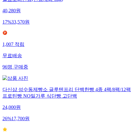
발효보리건빵(신흥제과 6kg)
40,280
원
17
%
33,570
원
1,007
적립
무료배송
96
명
구매중
다신샵 성수동제빵소 글루텐프리 단백한빵 4종 4팩/8팩/12팩
프로틴빵 NO밀가루 식단빵 고단백
24,000
원
26
%
17,700
원