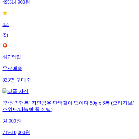
49
%
14,900
원
4.4
(
9
)
447
적립
무료배송
833
명
구매중
[만원의행복] 자연공유 단백질이 답이다 50g x 6봉 (오리지널/
스위트/마늘빵 중 선택)
34,000
원
71
%
10,000
원