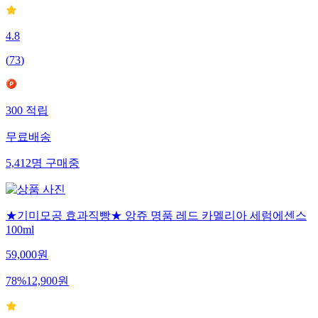
4.8
(
73
)
300
적립
무료배송
5,412
명
구매중
★기미모공 효과직빵★ 앙쥬 명품 레드 카멜리아 세럼에센스
100ml
59,000
원
78
%
12,900
원