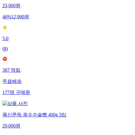
23,900
원
46
%
12,900
원
5.0
(
8
)
387
적립
무료배송
177
명
구매중
폭신쫀득 옥수수술빵 400g 3입
29,000
원