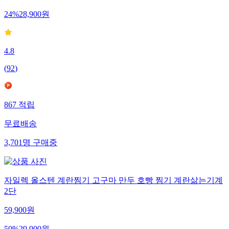
24
%
28,900
원
4.8
(
92
)
867
적립
무료배송
3,701
명
구매중
자일렉 올스텐 계란찜기 고구마 만두 호빵 찜기 계란삶는기계
2단
59,900
원
50
%
29,900
원