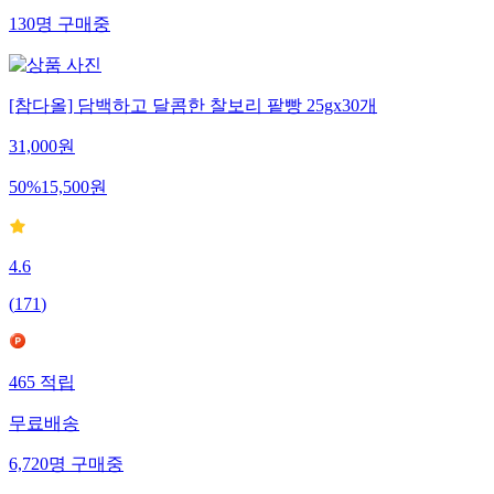
130
명
구매중
[참다올] 담백하고 달콤한 찰보리 팥빵 25gx30개
31,000
원
50
%
15,500
원
4.6
(
171
)
465
적립
무료배송
6,720
명
구매중