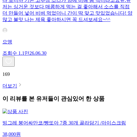
다 보니까 기본 고추장 소스가 양에 비해 좀 적더라고요ㅠ.ㅠ
저는 싱거운 것보다 매콤하게 먹는 걸 좋아해서 소스를 직접
더 만들어 넣어 비벼 먹었더니 간이 딱 맞고 맛있었습니다! 양
많고 불맛 나는 제육 좋아하시면 꼭 드셔보세요~^^
으앵
조회수
1.1만
26.06.30
169
더보기
이 리뷰를 본 유저들이 관심있어 한 상품
빙그레 붕어싸만코/빵또아 7종 30개 골라담기 /아이스크림
38,000
원