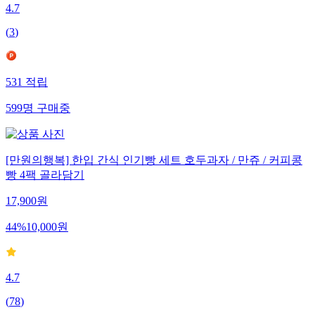
4.7
(
3
)
531
적립
599
명
구매중
[만원의행복] 한입 간식 인기빵 세트 호두과자 / 만쥬 / 커피콩
빵 4팩 골라담기
17,900
원
44
%
10,000
원
4.7
(
78
)