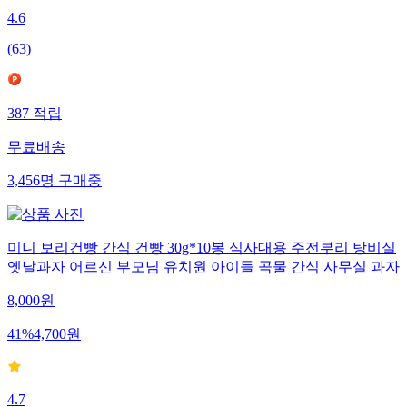
4.6
(
63
)
387
적립
무료배송
3,456
명
구매중
미니 보리건빵 간식 건빵 30g*10봉 식사대용 주전부리 탕비실
옛날과자 어르신 부모님 유치원 아이들 곡물 간식 사무실 과자
8,000
원
41
%
4,700
원
4.7