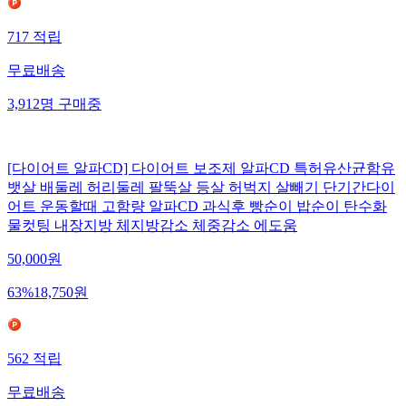
717
적립
무료배송
3,912
명
구매중
[다이어트 알파CD] 다이어트 보조제 알파CD 특허유산균함유
뱃살 배둘레 허리둘레 팔뚝살 등살 허벅지 살빼기 단기간다이
어트 운동할때 고함량 알파CD 과식후 빵순이 밥순이 탄수화
물컷팅 내장지방 체지방감소 체중감소 에도움
50,000
원
63
%
18,750
원
562
적립
무료배송