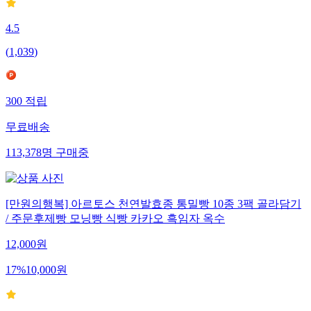
4.5
(
1,039
)
300
적립
무료배송
113,378
명
구매중
[만원의행복] 아르토스 천연발효종 통밀빵 10종 3팩 골라담기
/ 주문후제빵 모닝빵 식빵 카카오 흑임자 옥수
12,000
원
17
%
10,000
원