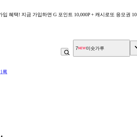
가입 혜택!
지금 가입하면
G 포인트 10,000P + 캐시로또 응모권 1
7
미숫가루
기록