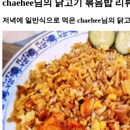
chaehee님의 닭고기 볶음밥 리
저녁에 일반식으로 먹은 chaehee님의 