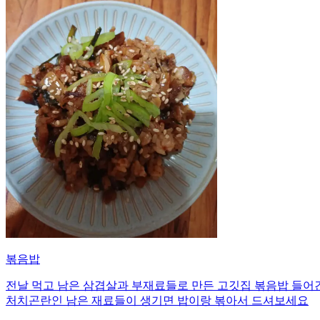
볶음밥
전날 먹고 남은 삼겹살과 부재료들로 만든 고깃집 볶음밥 들어간
처치곤란인 남은 재료들이 생기면 밥이랑 볶아서 드셔보세요