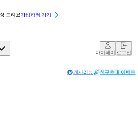
0장
드려요
가입하러 가기
마이페이지
로그인
캐시리뷰
친구초대 이벤트