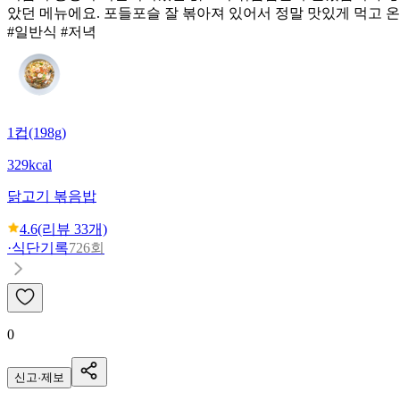
았던 메뉴에요. 포들포슬 잘 볶아져 있어서 정말 맛있게 먹고 
#일반식 #저녁
1컵(198g)
329kcal
닭고기 볶음밥
4.6
(리뷰
33
개)
·
식단기록
726회
0
신고·제보