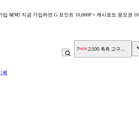
가입 혜택!
지금 가입하면
G 포인트 10,000P + 캐시로또 응모권 1
7
고100 촉촉 고구마 스틱
기록