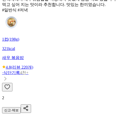
먹고 싶어 지는 맛이라 추천합니다. 맛있는 한끼였습니다.
#일반식 #저녁
1컵(198g)
321kcal
새우 볶음밥
4.8
(리뷰
220
개)
·
식단기록
4천+
2
신고·제보