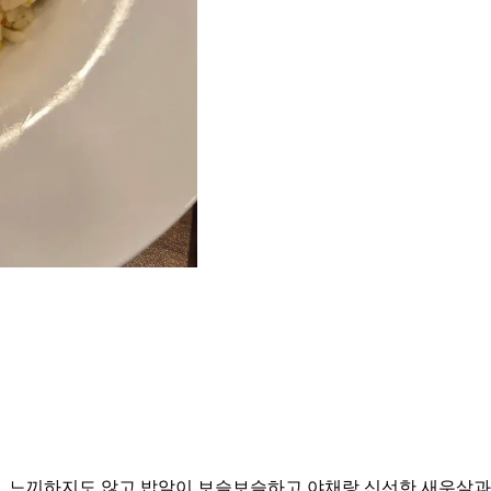
. 느끼하지도 않고 밥알이 보슬보슬하고 야채랑 신선한 새우살과