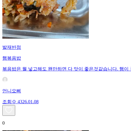
발재반점
햄볶음밥
볶음밥은 뭘 넣고해도 왠만하면 다 맛이 좋은것같습니다. 햄이
언니오삐
조회수
43
26.01.08
0