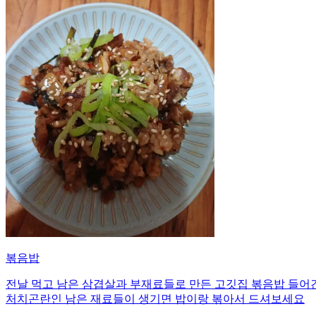
볶음밥
전날 먹고 남은 삼겹살과 부재료들로 만든 고깃집 볶음밥 들어간
처치곤란인 남은 재료들이 생기면 밥이랑 볶아서 드셔보세요