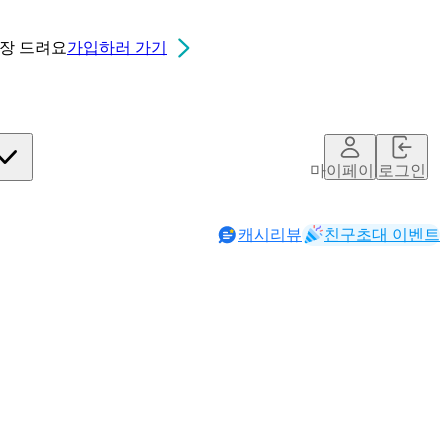
0장
드려요
가입하러 가기
마이페이지
로그인
캐시리뷰
친구초대 이벤트