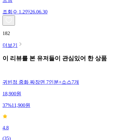
으앵
조회수
1.2만
26.06.30
182
더보기
이 리뷰를 본 유저들이 관심있어 한 상품
귀빈정 중화 짜장면 7인분+소스7개
18,900
원
37
%
11,900
원
4.8
(
35
)