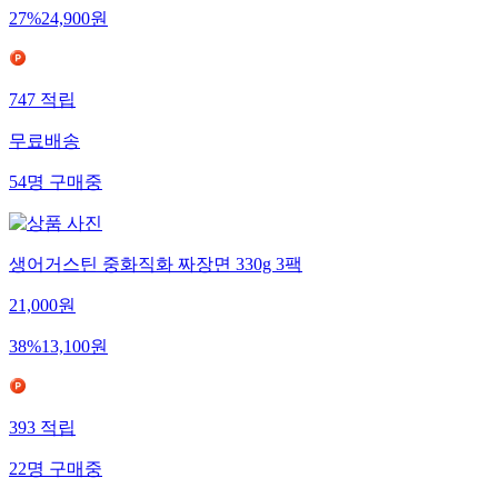
27
%
24,900
원
747
적립
무료배송
54
명
구매중
생어거스틴 중화직화 짜장면 330g 3팩
21,000
원
38
%
13,100
원
393
적립
22
명
구매중