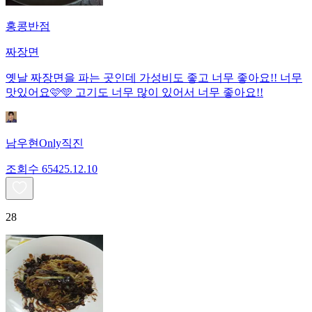
홍콩반점
짜장면
옛날 짜장면을 파는 곳인데 가성비도 좋고 너무 좋아요!! 너무
맛있어요🩷🩵 고기도 너무 많이 있어서 너무 좋아요!!
남우현Only직진
조회수
654
25.12.10
28