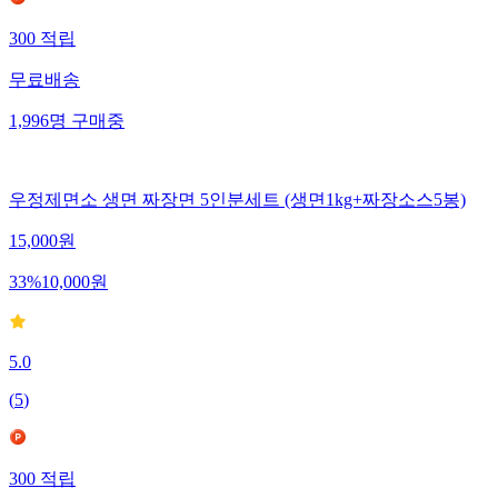
300
적립
무료배송
1,996
명
구매중
우정제면소 생면 짜장면 5인분세트 (생면1kg+짜장소스5봉)
15,000
원
33
%
10,000
원
5.0
(
5
)
300
적립