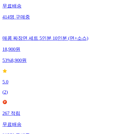
무료배송
414
명
구매중
매콤 짜장면 세트 5인분 10인분 (면+소스)
18,900
원
53
%
8,900
원
5.0
(
2
)
267
적립
무료배송