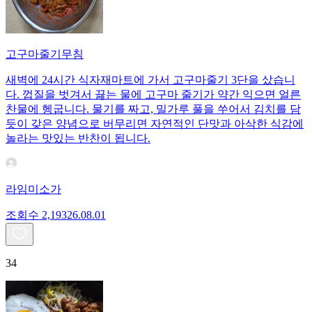
고구마줄기무침
새벽에 24시간 식자재마트에 가서 고구마줄기 3단을 샀습니
다. 껍질을 벗겨서 끓는 물에 고구마 줄기가 약간 익으면 얼른
찬물에 헹굽니다. 물기를 짜고, 밀가루 풀을 쑤어서 김치를 담
듯이 갖은 양념으로 버무리면 자연적인 단맛과 아삭한 식감에
놀라는 맛있는 반찬이 됩니다.
라임미소가
조회수
2,193
26.08.01
34