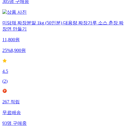
305
명
구매중
미담채 짜장분말 1kg (50인분) 대용량 짜장가루 소스 춘장 짜
장면 만들기
11,800
원
25
%
8,900
원
4.5
(
2
)
267
적립
무료배송
93
명
구매중