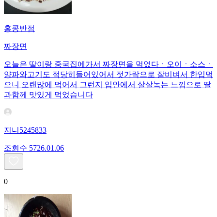
홍콩반점
짜장면
오늘은 딸이랑 중국집에가서 짜장면을 먹었다ㆍ오이ㆍ소스ㆍ
양파와고기도 적당히들어있어서 젓가락으로 잘비벼서 한입먹
으니 오랜많에 먹어서 그런지 입안에서 살살녹는 느낌으로 딸
과함께 맛있게 먹었습니다
지니5245833
조회수
57
26.01.06
0