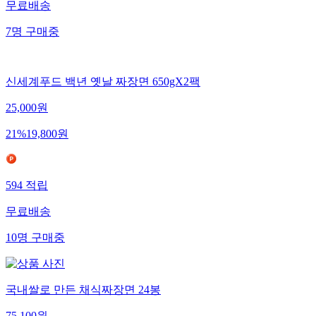
무료배송
7
명
구매중
신세계푸드 백년 옛날 짜장면 650gX2팩
25,000
원
21
%
19,800
원
594
적립
무료배송
10
명
구매중
국내쌀로 만든 채식짜장면 24봉