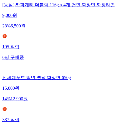
[농심] 짜파게티 더블랙 116g x 4개 건면 짜장면 짜장라면
9,000
원
28
%
6,500
원
195
적립
6
명
구매중
신세계푸드 백년 옛날 짜장면 650g
15,000
원
14
%
12,900
원
387
적립