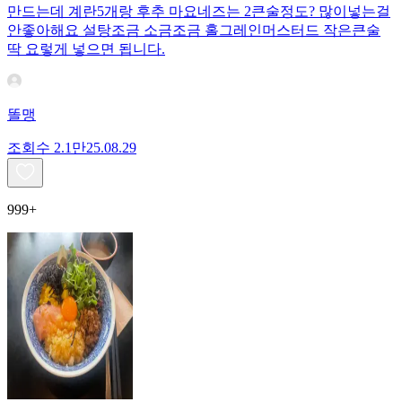
만드는데 계란5개랑 후추 마요네즈는 2큰술정도? 많이넣는걸
안좋아해요 설탕조금 소금조금 홀그레인머스터드 작은큰술
딱 요렇게 넣으면 됩니다.
똘맹
조회수
2.1만
25.08.29
999+