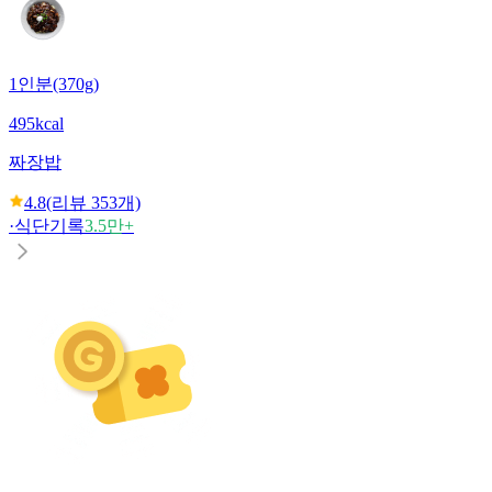
1인분(370g)
495kcal
짜장밥
4.8
(리뷰
353
개)
·
식단기록
3.5만+