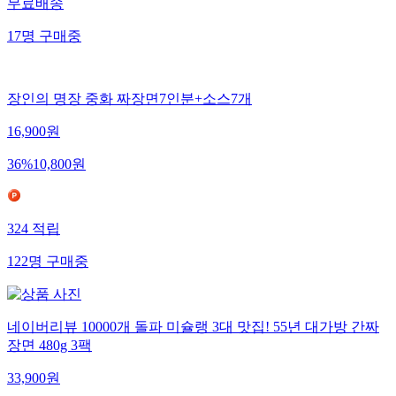
무료배송
17
명
구매중
장인의 명장 중화 짜장면7인분+소스7개
16,900
원
36
%
10,800
원
324
적립
122
명
구매중
네이버리뷰 10000개 돌파 미슐랭 3대 맛집! 55년 대가방 간짜
장면 480g 3팩
33,900
원