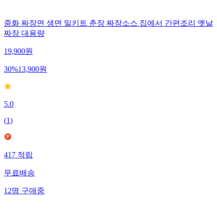
중화 짜장면 생면 밀키트 춘장 짜장소스 집에서 간편조리 옛날
짜장 대용량
19,900
원
30
%
13,900
원
5.0
(
1
)
417
적립
무료배송
12
명
구매중