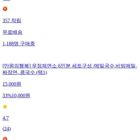
357
적립
무료배송
1,188
명
구매중
[만원의행복] 우정제면소 6인분 세트구성 /메밀국수,비빔메밀,
짜장면, 콩국수 (택1)
15,000
원
33
%
10,000
원
4.7
(
24
)