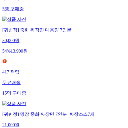
5
명
구매중
[귀빈정] 중화 짜장면 대용량 7인분
30,000
원
54
%
13,900
원
417
적립
무료배송
15
명
구매중
[귀빈정] 명장 중화 짜장면 7인분+짜장소스7개
21,000
원