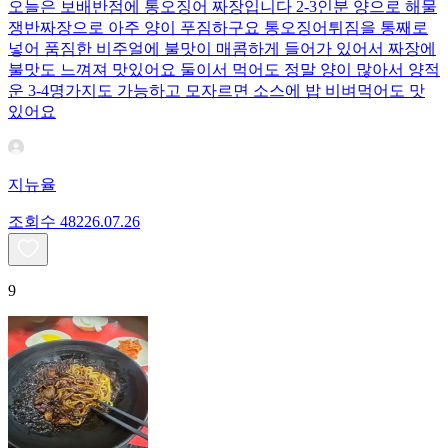
오늘은 보배반점에 통오징어 짜장입니다 2-3인분 양으로 해물
쟁반짜장으로 아주 양이 푸짐하구요 통오징어튀짐을 통째로
넣어 품짐한 비주얼에 불맛이 매콤하게 들어가 있어서 짜장에
불맛도 느껴져 맛있어요 둘이서 먹어도 정말 양이 많아서 양적
운 3-4명가지도 가능하고 모자르면 소스에 밥 비벼먹어도 맛
있어요
지뉴율
조회수
482
26.07.26
9