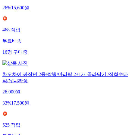
26
%
15,600
원
468
적립
무료배송
16
명
구매중
차오차이 짜장면 2종/짬뽕/마라탕 2+1개 골라담기 /직화수타
식/유니짜장
26,000
원
33
%
17,500
원
525
적립