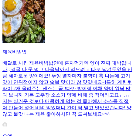
제육비빔밥
배달로 시킨 제육비빔밥인데 혼자먹기엔 양이 진짜 대박입니
다;; 결국 다 못 먹고 다음날까지 먹으려고 따로 남겨두었을 만
큼 혜자로운 양이에요! 뚜껑 열자마자 불향이 훅 나는데 고기
맛이 인위적이지 않고 숯불 맛이라 참 맛있네요~!특히 계란후
라이 2개 올려주는 센스는 굳!! ​다만 밥이랑 야채 양이 워낙 많
다 보니까 기본 고추장 소스가 양에 비해 좀 적더라고요ㅠ.ㅠ
저는 싱거운 것보다 매콤하게 먹는 걸 좋아해서 소스를 직접
더 만들어 넣어 비벼 먹었더니 간이 딱 맞고 맛있었습니다! 양
많고 불맛 나는 제육 좋아하시면 꼭 드셔보세요~^^