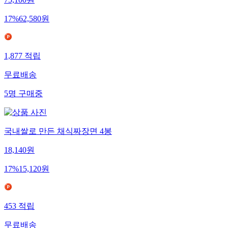
75,100
원
17
%
62,580
원
1,877
적립
무료배송
5
명
구매중
국내쌀로 만든 채식짜장면 4봉
18,140
원
17
%
15,120
원
453
적립
무료배송