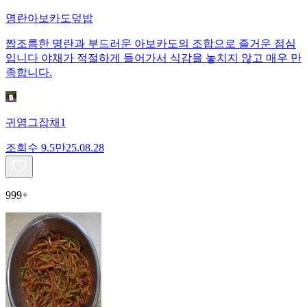
명란아보카도덮밥
짭조름한 명란과 부드러운 아보카도의 조합으로 즐거운 점심
입니다 야채가 적절하게 들어가서 식감을 놓치지 않고 매우 만
족합니다.
귀염그잡채1
조회수
9.5만
25.08.28
999+