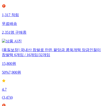
1,317
적립
무료배송
2,351
명
구매중
[품질보장] 국내산 찹쌀로 만든 팥앙금 콩쑥개떡 앙금인절미
찹쌀떡 6개입 / 16개입/32개입
15,800
원
50
%
7,900
원
4.7
(
3,474
)