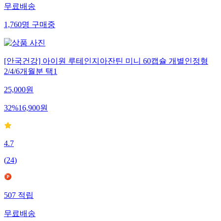
무료배송
1,760
명
구매중
[안국건강] 아이원 루테인지아잔틴 미니 60캡슐 개별인정형
2/4/6개월분 택1
25,000
원
32
%
16,900
원
4.7
(
24
)
507
적립
무료배송