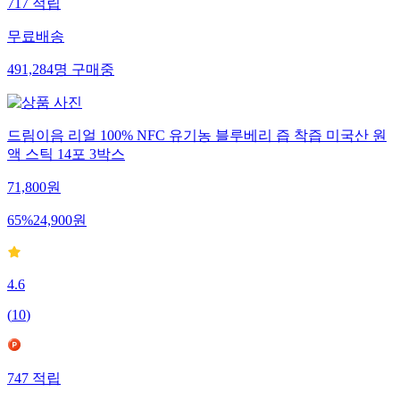
717
적립
무료배송
491,284
명
구매중
드림이음 리얼 100% NFC 유기농 블루베리 즙 착즙 미국산 원
액 스틱 14포 3박스
71,800
원
65
%
24,900
원
4.6
(
10
)
747
적립