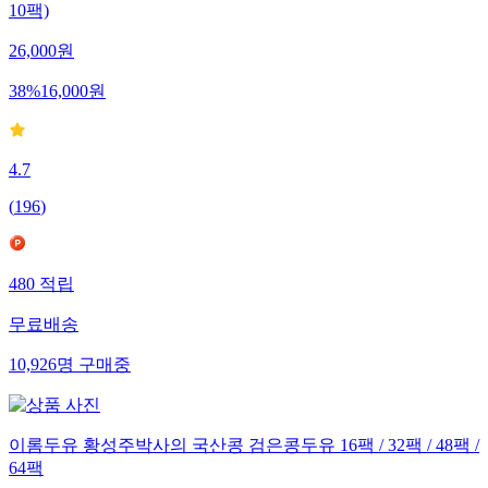
10팩)
26,000
원
38
%
16,000
원
4.7
(
196
)
480
적립
무료배송
10,926
명
구매중
이롬두유 황성주박사의 국산콩 검은콩두유 16팩 / 32팩 / 48팩 /
64팩