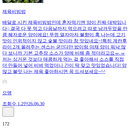
제육비빔밥
배달로 시킨 제육비빔밥인데 혼자먹기엔 양이 진짜 대박입니
다;; 결국 다 못 먹고 다음날까지 먹으려고 따로 남겨두었을 만
큼 혜자로운 양이에요! 뚜껑 열자마자 불향이 훅 나는데 고기
맛이 인위적이지 않고 숯불 맛이라 참 맛있네요~!특히 계란후
라이 2개 올려주는 센스는 굳!! ​다만 밥이랑 야채 양이 워낙 많
다 보니까 기본 고추장 소스가 양에 비해 좀 적더라고요ㅠ.ㅠ
저는 싱거운 것보다 매콤하게 먹는 걸 좋아해서 소스를 직접
더 만들어 넣어 비벼 먹었더니 간이 딱 맞고 맛있었습니다! 양
많고 불맛 나는 제육 좋아하시면 꼭 드셔보세요~^^
으앵
조회수
1.2만
26.06.30
172