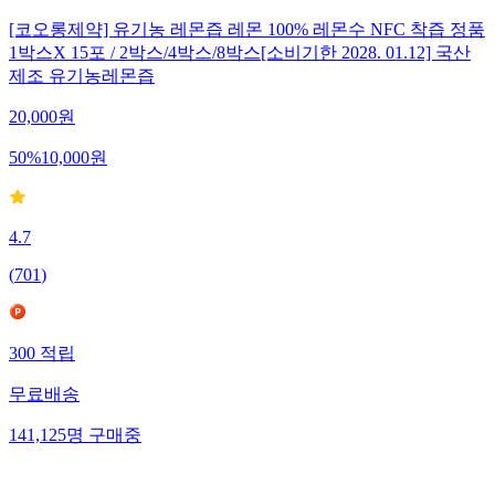
[코오롱제약] 유기농 레몬즙 레몬 100% 레몬수 NFC 착즙 정품
1박스X 15포 / 2박스/4박스/8박스[소비기한 2028. 01.12] 국산
제조 유기농레몬즙
20,000
원
50
%
10,000
원
4.7
(
701
)
300
적립
무료배송
141,125
명
구매중