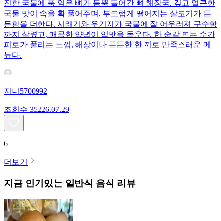
진한 국물에 푹 익은 뼈가 듬뿍 들어간 뼈 해장국. 깊고 얼큰한
국물 맛이 속을 확 풀어주며, 부드럽게 떨어지는 살코기가 든
든함을 더한다. 시래기와 우거지가 국물에 잘 어우러져 구수함
까지 살렸고, 매콤한 양념이 입맛을 돋운다. 한 숟갈 뜨는 순간
피로가 풀리는 느낌, 해장이나 든든한 한 끼로 만족스러운 메
뉴다.
지니5700992
조회수
352
26.07.29
6
더보기
지금 인기있는
일반식
음식 리뷰