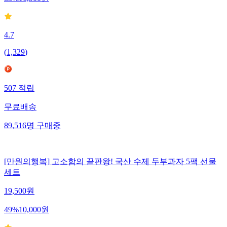
4.7
(
1,329
)
507
적립
무료배송
89,516
명
구매중
[만원의행복] 고소함의 끝판왕! 국산 수제 두부과자 5팩 선물
세트
19,500
원
49
%
10,000
원