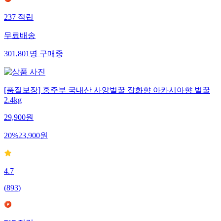
237
적립
무료배송
301,801
명
구매중
[품질보장] 홍주부 국내산 사양벌꿀 잡화향 아카시아향 벌꿀
2.4kg
29,900
원
20
%
23,900
원
4.7
(
893
)