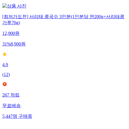
[최저가도전] 서리태 콩국수 3인분(1인분당 면200g+서리태콩
가루70g)
12,900
원
31
%
8,900
원
4.9
(
12
)
267
적립
무료배송
5,447
명
구매중