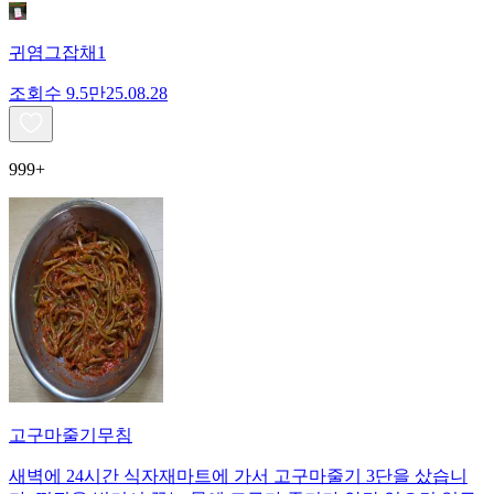
귀염그잡채1
조회수
9.5만
25.08.28
999+
고구마줄기무침
새벽에 24시간 식자재마트에 가서 고구마줄기 3단을 샀습니