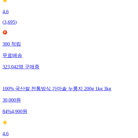
4.6
(
3,695
)
300
적립
무료배송
323,042
명
구매중
100% 국산쌀 전통방식 가마솥 누룽지 200g 1kg 3kg
30,000
원
84
%
4,900
원
4.6