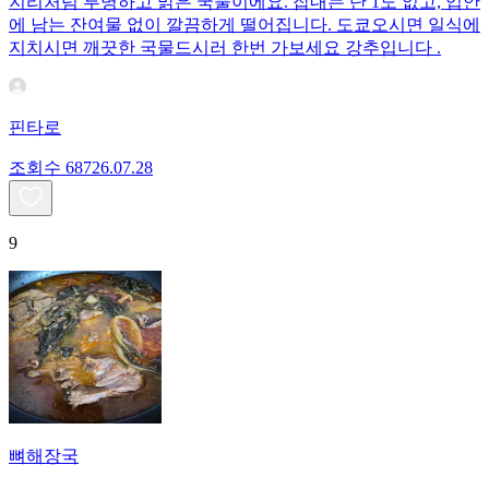
지리처럼 투명하고 맑은 국물이에요. 잡내는 단 1도 없고, 입안
에 남는 잔여물 없이 깔끔하게 떨어집니다. 도쿄오시면 일식에
지치시면 깨끗한 국물드시러 한번 가보세요 강추입니다 .
핀타로
조회수
687
26.07.28
9
뼈해장국