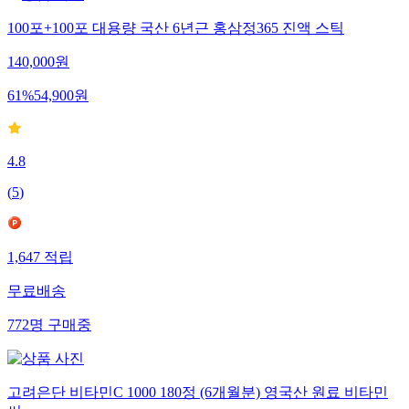
100포+100포 대용량 국산 6년근 홍삼정365 진액 스틱
140,000
원
61
%
54,900
원
4.8
(
5
)
1,647
적립
무료배송
772
명
구매중
고려은단 비타민C 1000 180정 (6개월분) 영국산 원료 비타민