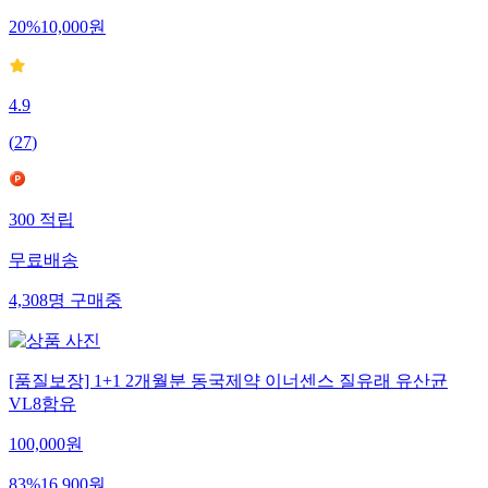
20
%
10,000
원
4.9
(
27
)
300
적립
무료배송
4,308
명
구매중
[품질보장] 1+1 2개월분 동국제약 이너센스 질유래 유산균
VL8함유
100,000
원
83
%
16,900
원