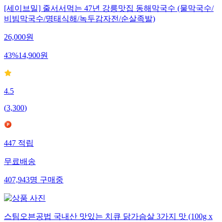
[세이브밀] 줄서서먹는 47년 강릉맛집 동해막국수 (물막국수/
비빔막국수/명태식해/녹두감자전/순살족발)
26,000
원
43
%
14,900
원
4.5
(
3,300
)
447
적립
무료배송
407,943
명
구매중
스팀오븐공법 국내산 맛있는 치큐 닭가슴살 3가지 맛 (100g x