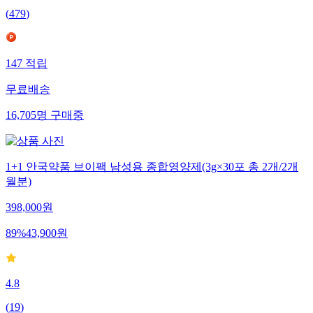
(
479
)
147
적립
무료배송
16,705
명
구매중
1+1 안국약품 브이팩 남성용 종합영양제(3g×30포 총 2개/2개
월분)
398,000
원
89
%
43,900
원
4.8
(
19
)