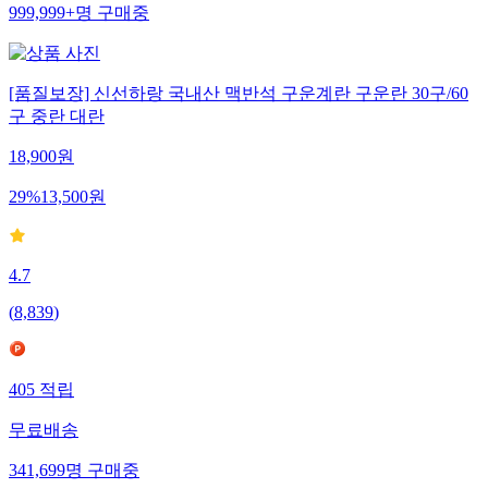
999,999+
명
구매중
[품질보장] 신선하랑 국내산 맥반석 구운계란 구운란 30구/60
구 중란 대란
18,900
원
29
%
13,500
원
4.7
(
8,839
)
405
적립
무료배송
341,699
명
구매중