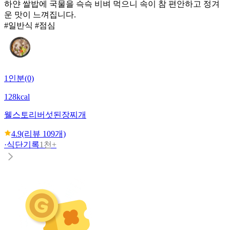
하얀 쌀밥에 국물을 슥슥 비벼 먹으니 속이 참 편안하고 정겨
운 맛이 느껴집니다.
#일반식 #점심
1인분(0)
128kcal
웰스토리
버섯된장찌개
4.9
(리뷰
109
개)
·
식단기록
1천+