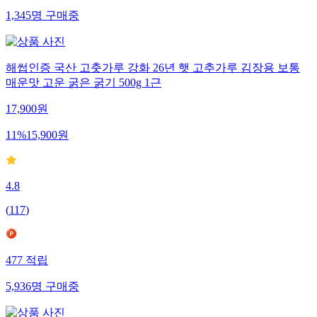
1,345
명
구매중
해썹인증 국산 고춧가루 강화 26년 햇 고추가루 김장용 보통
매운맛 고운 굵은 굵기 500g 1근
17,900
원
11
%
15,900
원
4.8
(
117
)
477
적립
5,936
명
구매중