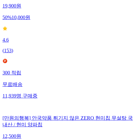
19,900
원
50
%
10,000
원
4.6
(
153
)
300
적립
무료배송
11,939
명
구매중
[만원의행복] 안국약품 튀기지 않은 ZERO 현미칩 무설탕 국
내산 / 현미 양파칩
12,500
원