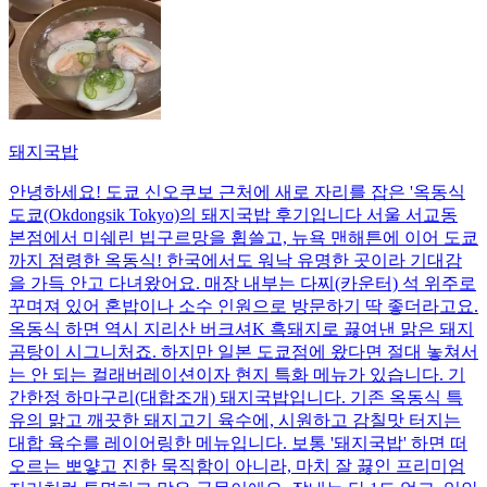
돼지국밥
안녕하세요! 도쿄 신오쿠보 근처에 새로 자리를 잡은 '옥동식
도쿄(Okdongsik Tokyo)의 돼지국밥 후기입니다 서울 서교동
본점에서 미쉐린 빕구르망을 휩쓸고, 뉴욕 맨해튼에 이어 도쿄
까지 점령한 옥동식! 한국에서도 워낙 유명한 곳이라 기대감
을 가득 안고 다녀왔어요. 매장 내부는 다찌(카운터) 석 위주로
꾸며져 있어 혼밥이나 소수 인원으로 방문하기 딱 좋더라고요.
옥동식 하면 역시 지리산 버크셔K 흑돼지로 끓여낸 맑은 돼지
곰탕이 시그니처죠. 하지만 일본 도쿄점에 왔다면 절대 놓쳐서
는 안 되는 컬래버레이션이자 현지 특화 메뉴가 있습니다. 기
간한정 하마구리(대합조개) 돼지국밥입니다. 기존 옥동식 특
유의 맑고 깨끗한 돼지고기 육수에, 시원하고 감칠맛 터지는
대합 육수를 레이어링한 메뉴입니다. 보통 '돼지국밥' 하면 떠
오르는 뽀얗고 진한 묵직함이 아니라, 마치 잘 끓인 프리미엄