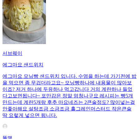
서브웨이
에그마요 샌드위치
에그마요 모닝빵 샌드위치 입니다. 수영을 하는데 가기전에 밥
을 먹으면 좀 무겁더라고요~ 모닝빵하나에 내용물이 많아보
이죠? 저거 하나에 두유하나 먹고갑니다 거의 계란하나 들었
다고보면됩니다~ 포만감은 정말 엄청나구요 레시피는 빵5개
만드는데 계란5개랑 후추 마요네즈는 2큰술정도? 많이넣는걸
안좋아해요 설탕조금 소금조금 홀그레인머스터드 작은큰술
딱 요렇게 넣으면 됩니다.
똘맹