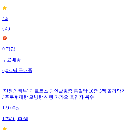
4.6
(
55
)
0
적립
무료배송
6,072
명
구매중
[만원의행복] 아르토스 천연발효종 통밀빵 10종 3팩 골라담기
/ 주문후제빵 모닝빵 식빵 카카오 흑임자 옥수
12,000
원
17
%
10,000
원