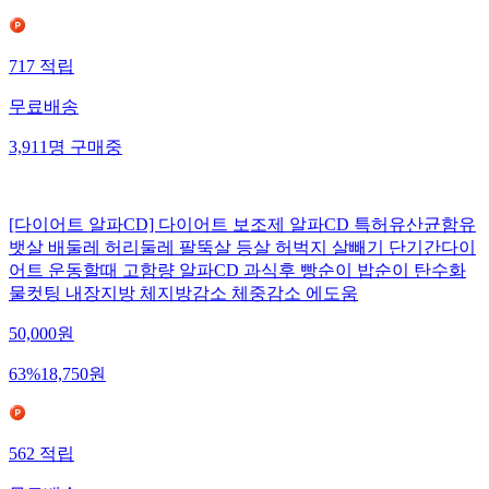
717
적립
무료배송
3,911
명
구매중
[다이어트 알파CD] 다이어트 보조제 알파CD 특허유산균함유
뱃살 배둘레 허리둘레 팔뚝살 등살 허벅지 살빼기 단기간다이
어트 운동할때 고함량 알파CD 과식후 빵순이 밥순이 탄수화
물컷팅 내장지방 체지방감소 체중감소 에도움
50,000
원
63
%
18,750
원
562
적립