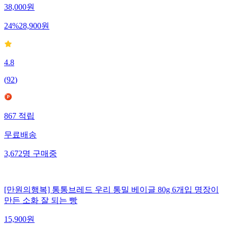
38,000
원
24
%
28,900
원
4.8
(
92
)
867
적립
무료배송
3,672
명
구매중
[만원의행복] 통통브레드 우리 통밀 베이글 80g 6개입 명장이
만든 소화 잘 되는 빵
15,900
원