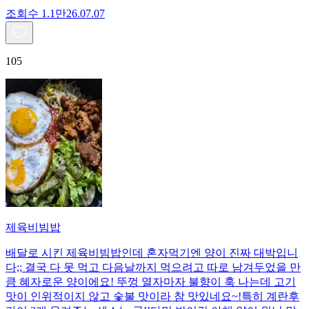
조회수
1.1만
26.07.07
105
제육비빔밥
배달로 시킨 제육비빔밥인데 혼자먹기엔 양이 진짜 대박입니
다;; 결국 다 못 먹고 다음날까지 먹으려고 따로 남겨두었을 만
큼 혜자로운 양이에요! 뚜껑 열자마자 불향이 훅 나는데 고기
맛이 인위적이지 않고 숯불 맛이라 참 맛있네요~!특히 계란후