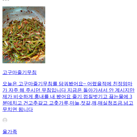
고구마줄기무침
오늘은 고구마줄기무침를 담궈봤어요~ 어렸을적에 친정엄마
가 자주 해 주시던 무침입니다 지금은 돌아가셔서 안 계시지만
제가 비슷하게 훙내를 내 봤어요 줄기 껍질벗기고 끓는물에 3
분데치고 건고추갈고 고춧가루,마늘,젓갈,깨,매실청조금.넘고
무치면 됩니다
울가족