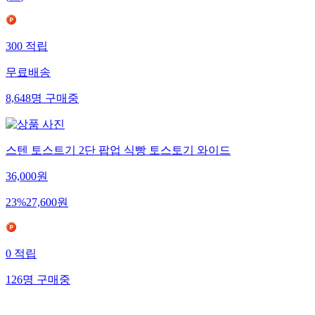
300
적립
무료배송
8,648
명
구매중
스텐 토스트기 2단 팝업 식빵 토스토기 와이드
36,000
원
23
%
27,600
원
0
적립
126
명
구매중