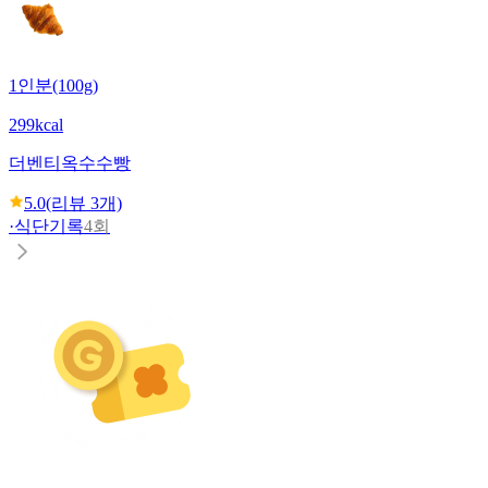
1인분(100g)
299kcal
더벤티
옥수수빵
5.0
(리뷰
3
개)
·
식단기록
4회