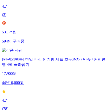
4.7
(
3
)
531
적립
594
명
구매중
[만원의행복] 한입 간식 인기빵 세트 호두과자 / 만쥬 / 커피콩
빵 4팩 골라담기
17,900
원
44
%
10,000
원
4.7
(
78
)