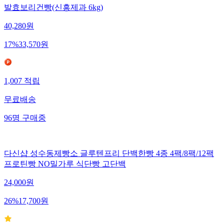
발효보리건빵(신흥제과 6kg)
40,280
원
17
%
33,570
원
1,007
적립
무료배송
96
명
구매중
다신샵 성수동제빵소 글루텐프리 단백한빵 4종 4팩/8팩/12팩
프로틴빵 NO밀가루 식단빵 고단백
24,000
원
26
%
17,700
원