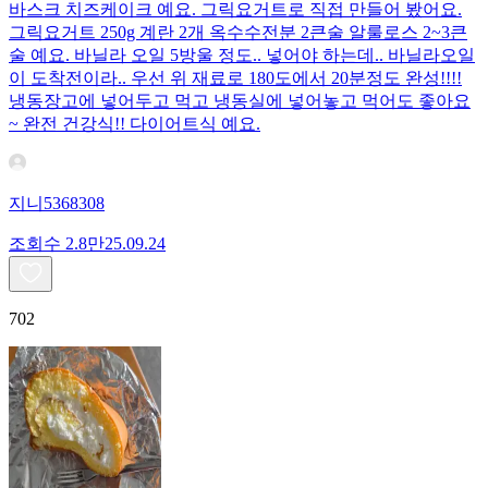
바스크 치즈케이크 예요. 그릭요거트로 직접 만들어 봤어요.
그릭요거트 250g 계란 2개 옥수수전분 2큰술 알룰로스 2~3큰
술 예요. 바닐라 오일 5방울 정도.. 넣어야 하는데.. 바닐라오일
이 도착전이라.. 우선 위 재료로 180도에서 20분정도 완성!!!!
냉동장고에 넣어두고 먹고 냉동실에 넣어놓고 먹어도 좋아요
~ 완전 건강식!! 다이어트식 예요.
지니5368308
조회수
2.8만
25.09.24
702