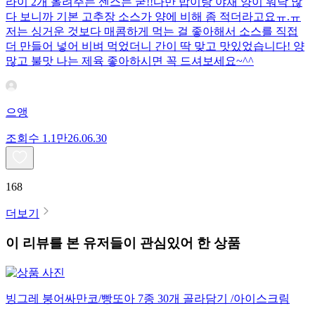
라이 2개 올려주는 센스는 굳!! ​다만 밥이랑 야채 양이 워낙 많
다 보니까 기본 고추장 소스가 양에 비해 좀 적더라고요ㅠ.ㅠ
저는 싱거운 것보다 매콤하게 먹는 걸 좋아해서 소스를 직접
더 만들어 넣어 비벼 먹었더니 간이 딱 맞고 맛있었습니다! 양
많고 불맛 나는 제육 좋아하시면 꼭 드셔보세요~^^
으앵
조회수
1.1만
26.06.30
168
더보기
이 리뷰를 본 유저들이 관심있어 한 상품
빙그레 붕어싸만코/빵또아 7종 30개 골라담기 /아이스크림