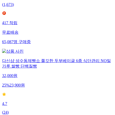
(
1,673
)
417
적립
무료배송
65,087
명
구매중
다신샵 성수동제빵소 쫄깃한 두부베이글 6종 식단관리 NO밀
가루 쌀빵 단백질빵
32,000
원
25
%
23,900
원
4.7
(
24
)