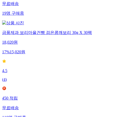
무료배송
19
명
구매중
금풍제과 보리마을건빵 검은콩깨보리 30g X 30팩
18,020
원
17
%
15,020
원
4.5
(
4
)
450
적립
무료배송