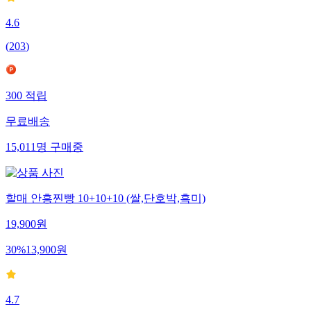
4.6
(
203
)
300
적립
무료배송
15,011
명
구매중
할매 안흥찐빵 10+10+10 (쌀,단호박,흑미)
19,900
원
30
%
13,900
원
4.7