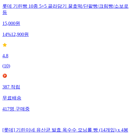
롯데 기린빵 10종 5+5 골라담기 꿀호떡/단팥빵/크림빵/소보로
등
15,000
원
14
%
12,900
원
4.8
(
10
)
387
적립
무료배송
417
명
구매중
[롯데] 기린이네 유산균 발효 옥수수 모닝롤 빵 (14개입) x 4봉