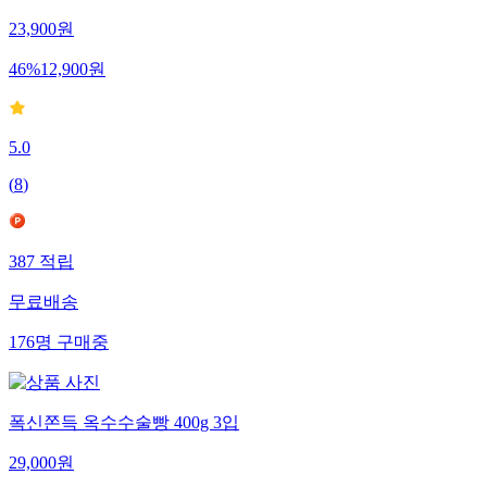
23,900
원
46
%
12,900
원
5.0
(
8
)
387
적립
무료배송
176
명
구매중
폭신쫀득 옥수수술빵 400g 3입
29,000
원