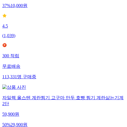
37
%
10,000
원
4.5
(
1,039
)
300
적립
무료배송
113,331
명
구매중
자일렉 올스텐 계란찜기 고구마 만두 호빵 찜기 계란삶는기계
2단
59,900
원
50
%
29,900
원