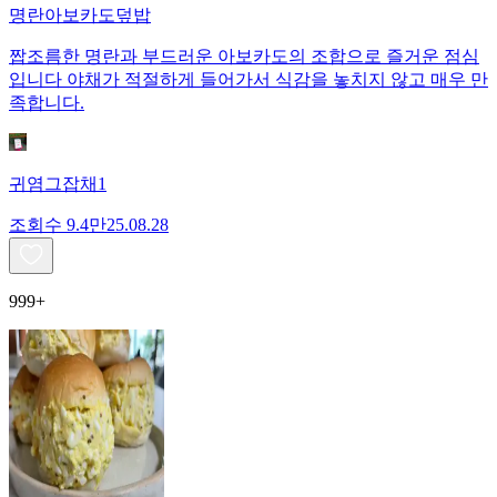
명란아보카도덮밥
짭조름한 명란과 부드러운 아보카도의 조합으로 즐거운 점심
입니다 야채가 적절하게 들어가서 식감을 놓치지 않고 매우 만
족합니다.
귀염그잡채1
조회수
9.4만
25.08.28
999+