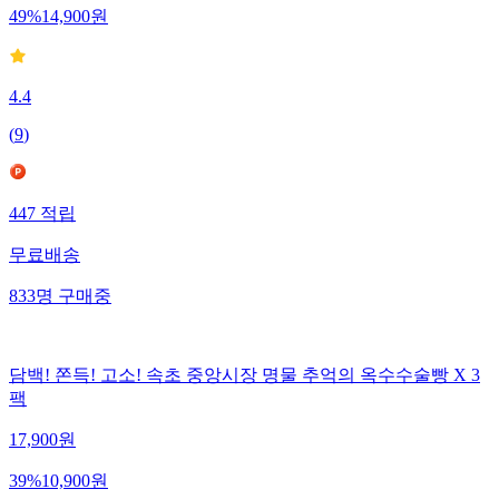
49
%
14,900
원
4.4
(
9
)
447
적립
무료배송
833
명
구매중
담백! 쫀득! 고소! 속초 중앙시장 명물 추억의 옥수수술빵 X 3
팩
17,900
원
39
%
10,900
원