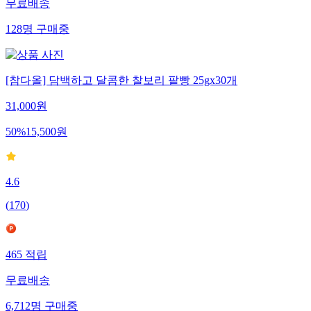
무료배송
128
명
구매중
[참다올] 담백하고 달콤한 찰보리 팥빵 25gx30개
31,000
원
50
%
15,500
원
4.6
(
170
)
465
적립
무료배송
6,712
명
구매중