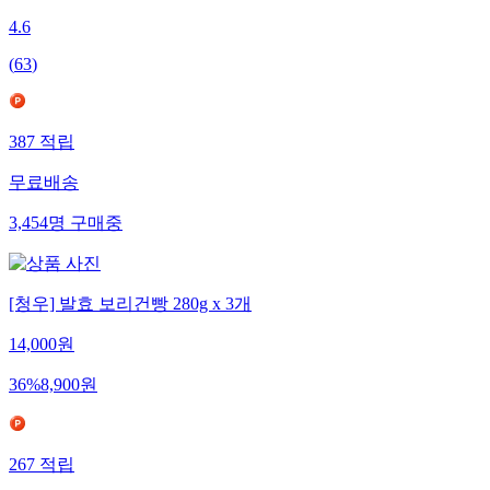
4.6
(
63
)
387
적립
무료배송
3,454
명
구매중
[청우] 발효 보리건빵 280g x 3개
14,000
원
36
%
8,900
원
267
적립