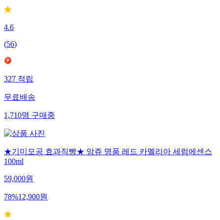
4.6
(
56
)
327
적립
무료배송
1,710
명
구매중
★기미모공 효과직빵★ 앙쥬 명품 레드 카멜리아 세럼에센스
100ml
59,000
원
78
%
12,900
원