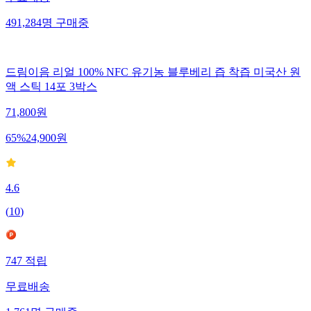
무료배송
491,284
명
구매중
드림이음 리얼 100% NFC 유기농 블루베리 즙 착즙 미국산 원
액 스틱 14포 3박스
71,800
원
65
%
24,900
원
4.6
(
10
)
747
적립
무료배송