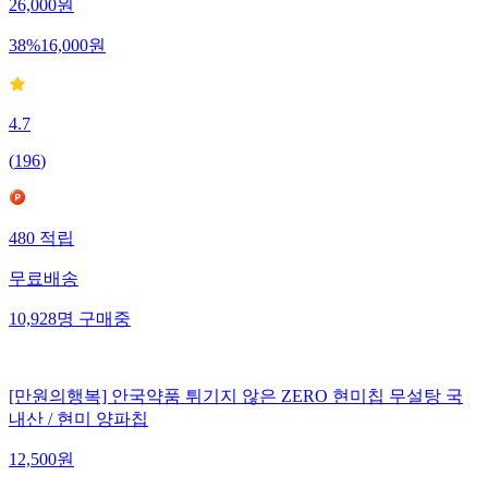
26,000
원
38
%
16,000
원
4.7
(
196
)
480
적립
무료배송
10,928
명
구매중
[만원의행복] 안국약품 튀기지 않은 ZERO 현미칩 무설탕 국
내산 / 현미 양파칩
12,500
원