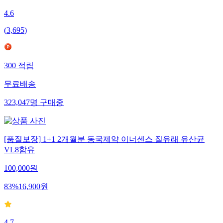
4.6
(
3,695
)
300
적립
무료배송
323,047
명
구매중
[품질보장] 1+1 2개월분 동국제약 이너센스 질유래 유산균
VL8함유
100,000
원
83
%
16,900
원