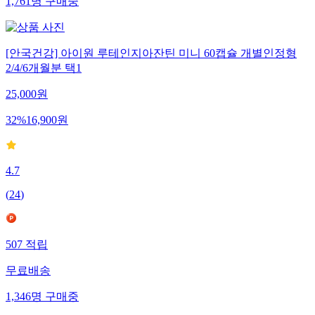
1,761
명
구매중
[안국건강] 아이원 루테인지아잔틴 미니 60캡슐 개별인정형
2/4/6개월분 택1
25,000
원
32
%
16,900
원
4.7
(
24
)
507
적립
무료배송
1,346
명
구매중