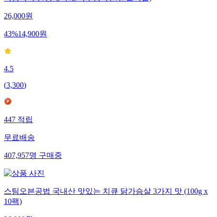
26,000
원
43
%
14,900
원
4.5
(
3,300
)
447
적립
무료배송
407,957
명
구매중
스팀오븐공법 국내산 맛있는 치큐 닭가슴살 3가지 맛 (100g x
10팩)