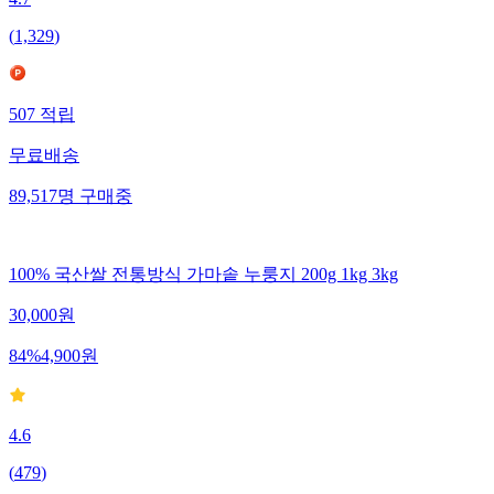
4.7
(
1,329
)
507
적립
무료배송
89,517
명
구매중
100% 국산쌀 전통방식 가마솥 누룽지 200g 1kg 3kg
30,000
원
84
%
4,900
원
4.6
(
479
)