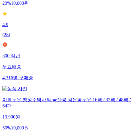
20
%
10,000
원
4.9
(
28
)
300
적립
무료배송
4,316
명
구매중
이롬두유 황성주박사의 국산콩 검은콩두유 16팩 / 32팩 / 48팩 /
64팩
19,900
원
50
%
10,000
원