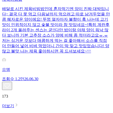
배달로 시킨 제육비빔밥인데 혼자먹기엔 양이 진짜 대박입니
다;; 결국 다 못 먹고 다음날까지 먹으려고 따로 남겨두었을 만
큼 혜자로운 양이에요! 뚜껑 열자마자 불향이 훅 나는데 고기
맛이 인위적이지 않고 숯불 맛이라 참 맛있네요~!특히 계란후
라이 2개 올려주는 센스는 굳!! ​다만 밥이랑 야채 양이 워낙 많
다 보니까 기본 고추장 소스가 양에 비해 좀 적더라고요ㅠ.ㅠ
저는 싱거운 것보다 매콤하게 먹는 걸 좋아해서 소스를 직접
더 만들어 넣어 비벼 먹었더니 간이 딱 맞고 맛있었습니다! 양
많고 불맛 나는 제육 좋아하시면 꼭 드셔보세요~^^
으앵
조회수
1.2만
26.06.30
173
더보기