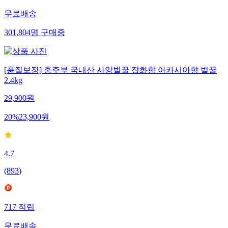
무료배송
301,804
명
구매중
[품질보장] 홍주부 국내산 사양벌꿀 잡화향 아카시아향 벌꿀
2.4kg
29,900
원
20
%
23,900
원
4.7
(
893
)
717
적립