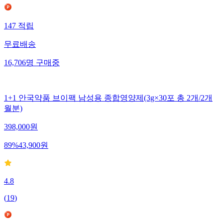
147
적립
무료배송
16,706
명
구매중
1+1 안국약품 브이팩 남성용 종합영양제(3g×30포 총 2개/2개
월분)
398,000
원
89
%
43,900
원
4.8
(
19
)