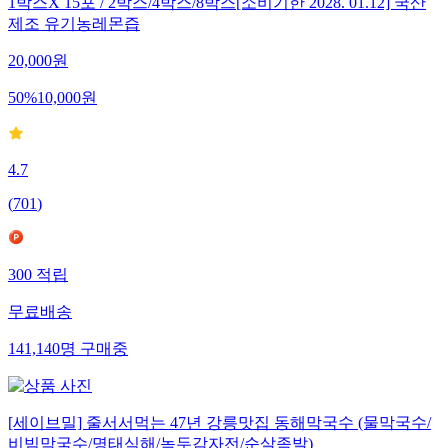
1박스X 15포 / 2박스/4박스/8박스[소비기한 2028. 01.12] 국산
제조 유기농레몬즙
20,000
원
50
%
10,000
원
4.7
(
701
)
300
적립
무료배송
141,140
명
구매중
[세이브밀] 줄서서먹는 47년 강릉맛집 동해막국수 (물막국수/
비빔막국수/명태식해/녹두감자전/순살족발)