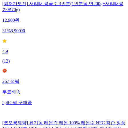
[최저가도전] 서리태 콩국수 3인분(1인분당 면200g+서리태콩
가루70g)
12,900
원
31
%
8,900
원
4.9
(
12
)
267
적립
무료배송
5,465
명
구매중
[코오롱제약] 유기농 레몬즙 레몬 100% 레몬수 NFC 착즙 정품