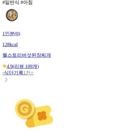
#일반식 #아침
1인분(0)
128kcal
웰스토리
버섯된장찌개
4.9
(리뷰
109
개)
·
식단기록
1천+