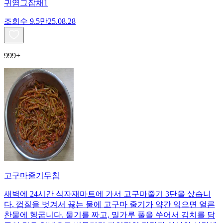
귀염그잡채1
조회수
9.5만
25.08.28
999+
고구마줄기무침
새벽에 24시간 식자재마트에 가서 고구마줄기 3단을 샀습니
다. 껍질을 벗겨서 끓는 물에 고구마 줄기가 약간 익으면 얼른
찬물에 헹굽니다. 물기를 짜고, 밀가루 풀을 쑤어서 김치를 담