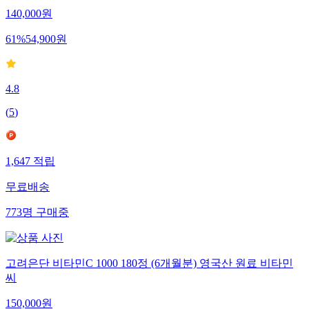
140,000
원
61
%
54,900
원
4.8
(
5
)
1,647
적립
무료배송
773
명
구매중
고려은단 비타민C 1000 180정 (6개월분) 영국산 원료 비타민
씨