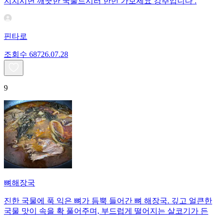
지치시면 깨끗한 국물드시러 한번 가보세요 강추입니다 .
핀타로
조회수
687
26.07.28
9
뼈해장국
진한 국물에 푹 익은 뼈가 듬뿍 들어간 뼈 해장국. 깊고 얼큰한
국물 맛이 속을 확 풀어주며, 부드럽게 떨어지는 살코기가 든