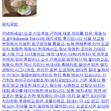
돼지국밥
안녕하세요! 도쿄 신오쿠보 근처에 새로 자리를 잡은 '옥동식
도쿄(Okdongsik Tokyo)의 돼지국밥 후기입니다 서울 서교동
본점에서 미쉐린 빕구르망을 휩쓸고, 뉴욕 맨해튼에 이어 도쿄
까지 점령한 옥동식! 한국에서도 워낙 유명한 곳이라 기대감
을 가득 안고 다녀왔어요. 매장 내부는 다찌(카운터) 석 위주로
꾸며져 있어 혼밥이나 소수 인원으로 방문하기 딱 좋더라고요.
옥동식 하면 역시 지리산 버크셔K 흑돼지로 끓여낸 맑은 돼지
곰탕이 시그니처죠. 하지만 일본 도쿄점에 왔다면 절대 놓쳐서
는 안 되는 컬래버레이션이자 현지 특화 메뉴가 있습니다. 기
간한정 하마구리(대합조개) 돼지국밥입니다. 기존 옥동식 특
유의 맑고 깨끗한 돼지고기 육수에, 시원하고 감칠맛 터지는
대합 육수를 레이어링한 메뉴입니다. 보통 '돼지국밥' 하면 떠
오르는 뽀얗고 진한 묵직함이 아니라, 마치 잘 끓인 프리미엄
지리처럼 투명하고 맑은 국물이에요. 잡내는 단 1도 없고, 입안
에 남는 잔여물 없이 깔끔하게 떨어집니다. 도쿄오시면 일식에