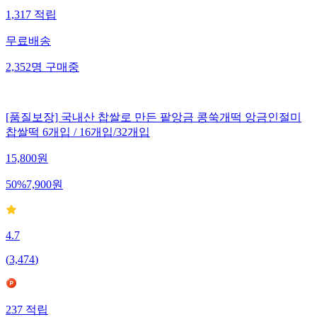
1,317
적립
무료배송
2,352
명
구매중
[품질보장] 국내산 찹쌀로 만든 팥앙금 콩쑥개떡 앙금인절미
찹쌀떡 6개입 / 16개입/32개입
15,800
원
50
%
7,900
원
4.7
(
3,474
)
237
적립