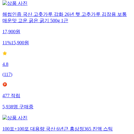
해썹인증 국산 고춧가루 강화 26년 햇 고추가루 김장용 보통
매운맛 고운 굵은 굵기 500g 1근
17,900
원
11
%
15,900
원
4.8
(
117
)
477
적립
5,938
명
구매중
100포+100포 대용량 국산 6년근 홍삼정365 진액 스틱