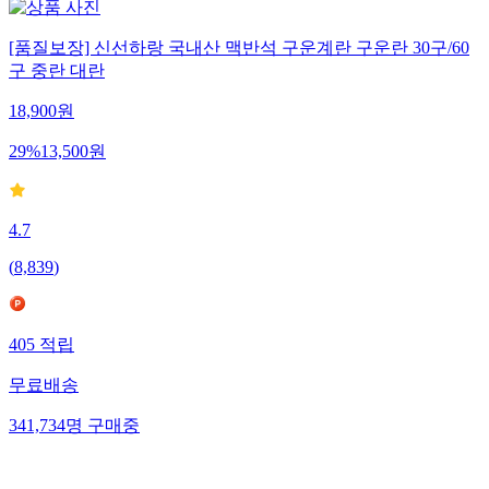
[품질보장] 신선하랑 국내산 맥반석 구운계란 구운란 30구/60
구 중란 대란
18,900
원
29
%
13,500
원
4.7
(
8,839
)
405
적립
무료배송
341,734
명
구매중