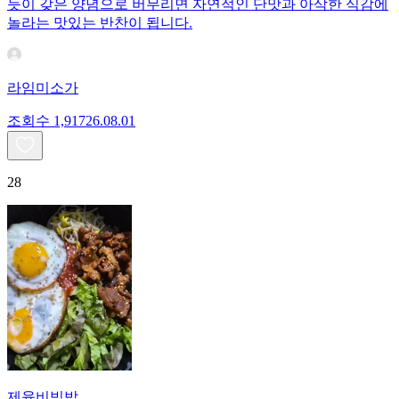
듯이 갖은 양념으로 버무리면 자연적인 단맛과 아삭한 식감에
놀라는 맛있는 반찬이 됩니다.
라임미소가
조회수
1,917
26.08.01
28
제육비빔밥