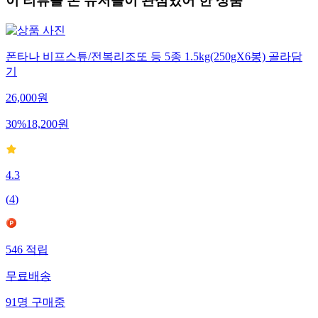
이 리뷰를 본 유저들이 관심있어 한 상품
폰타나 비프스튜/전복리조또 등 5종 1.5kg(250gX6봉) 골라담
기
26,000
원
30
%
18,200
원
4.3
(
4
)
546
적립
무료배송
91
명
구매중