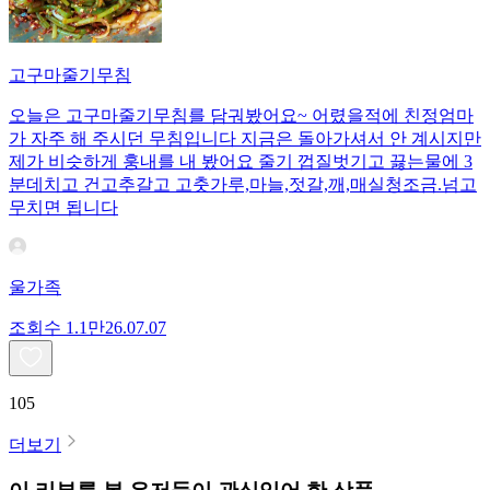
고구마줄기무침
오늘은 고구마줄기무침를 담궈봤어요~ 어렸을적에 친정엄마
가 자주 해 주시던 무침입니다 지금은 돌아가셔서 안 계시지만
제가 비슷하게 훙내를 내 봤어요 줄기 껍질벗기고 끓는물에 3
분데치고 건고추갈고 고춧가루,마늘,젓갈,깨,매실청조금.넘고
무치면 됩니다
울가족
조회수
1.1만
26.07.07
105
더보기