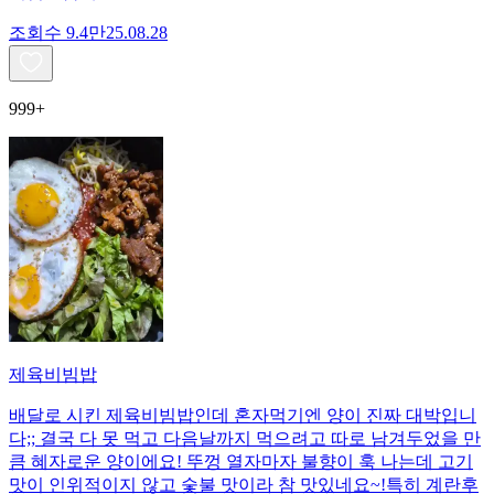
조회수
9.4만
25.08.28
999+
제육비빔밥
배달로 시킨 제육비빔밥인데 혼자먹기엔 양이 진짜 대박입니
다;; 결국 다 못 먹고 다음날까지 먹으려고 따로 남겨두었을 만
큼 혜자로운 양이에요! 뚜껑 열자마자 불향이 훅 나는데 고기
맛이 인위적이지 않고 숯불 맛이라 참 맛있네요~!특히 계란후