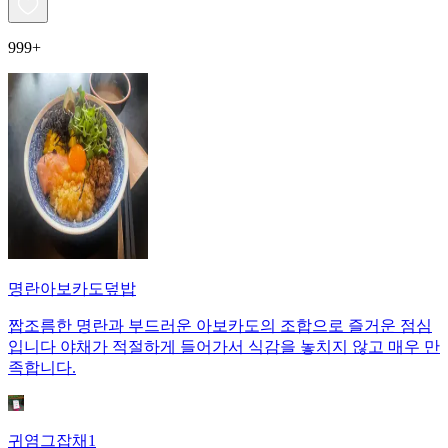
999+
명란아보카도덮밥
짭조름한 명란과 부드러운 아보카도의 조합으로 즐거운 점심
입니다 야채가 적절하게 들어가서 식감을 놓치지 않고 매우 만
족합니다.
귀염그잡채1