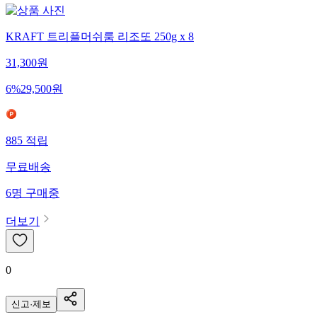
KRAFT 트리플머쉬룸 리조또 250g x 8
31,300
원
6
%
29,500
원
885
적립
무료배송
6
명
구매중
더보기
0
신고·제보