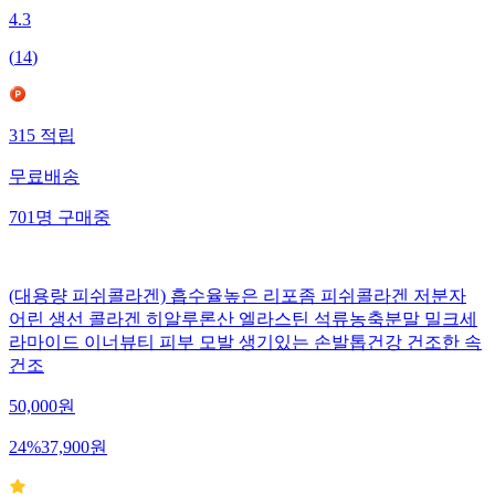
4.3
(
14
)
315
적립
무료배송
701
명
구매중
(대용량 피쉬콜라겐) 흡수율높은 리포좀 피쉬콜라겐 저분자
어린 생선 콜라겐 히알루론산 엘라스틴 석류농축분말 밀크세
라마이드 이너뷰티 피부 모발 생기있는 손발톱건강 건조한 속
건조
50,000
원
24
%
37,900
원