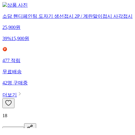
소담 핸디페인팅 도자기 생선접시 2P / 계란말이접시 사각접시
25,900
원
39
%
15,900
원
477
적립
무료배송
42
명
구매중
더보기
18
신고·제보