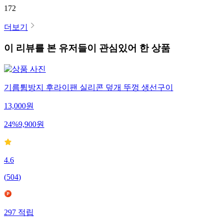
172
더보기
이 리뷰를 본 유저들이 관심있어 한 상품
기름튐방지 후라이팬 실리콘 덮개 뚜껑 생선구이
13,000
원
24
%
9,900
원
4.6
(
504
)
297
적립