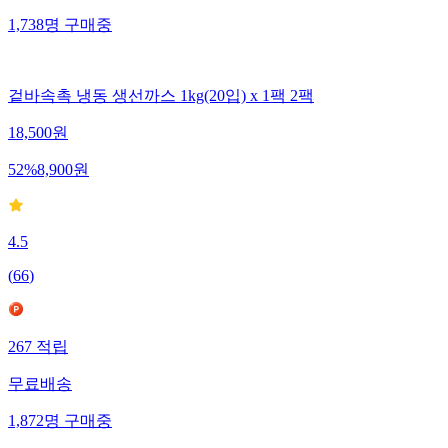
1,738
명
구매중
겉바속촉 냉동 생선까스 1kg(20입) x 1팩 2팩
18,500
원
52
%
8,900
원
4.5
(
66
)
267
적립
무료배송
1,872
명
구매중