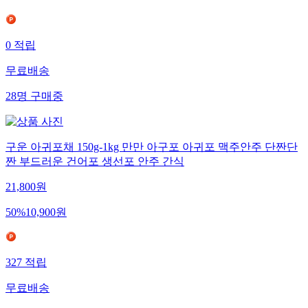
0
적립
무료배송
28
명
구매중
구운 아귀포채 150g-1kg 만만 아구포 아귀포 맥주안주 단짠단
짠 부드러운 건어포 생선포 안주 간식
21,800
원
50
%
10,900
원
327
적립
무료배송