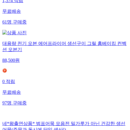
1,374
적립
무료배송
61
명
구매중
대용량 전기 오븐 에어프라이어 생선구이 그릴 홈베이킹 컨벡
션 오븐기
88,500
원
0
적립
무료배송
97
명
구매중
네*왕출연상품* 범표어묵 모음전 밀가루가 아닌 건강한 생선
어묵(주문과 동시에 당일 생산!)