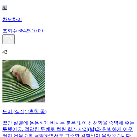
차오차이
조회수
664
25.10.09
42
도미 (생선) (혼합 종)
뽀얀 살결에 은은하게 비치는 붉은 빛이 신선함을 증명해 주는
듯했어요. 적당한 두께로 썰린 회가 샤리(밥)와 완벽하게 어우
러져 씹을수록 담백하면서도 고소한 감칠맛이 올라왔습니다.