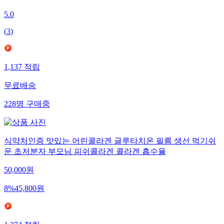
5.0
(
3
)
1,137
적립
무료배송
228
명
구매중
식약처인증 맛있는 어린콜라겐 글루타치온 필름 생선 먹기쉬
운 초저분자 부모님 피쉬콜라겐 콜라겐 흡수율
50,000
원
8
%
45,800
원