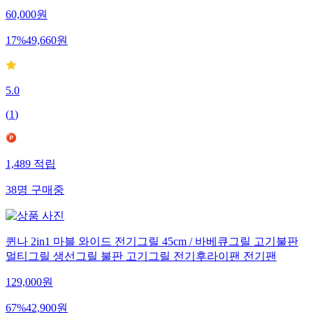
60,000
원
17
%
49,660
원
5.0
(
1
)
1,489
적립
38
명
구매중
퀸나 2in1 마블 와이드 전기그릴 45cm / 바베큐그릴 고기불판
멀티그릴 생선그릴 불판 고기그릴 전기후라이팬 전기팬
129,000
원
67
%
42,900
원