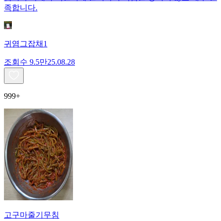
족합니다.
귀염그잡채1
조회수
9.5만
25.08.28
999+
고구마줄기무침