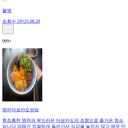
똘맹
조회수
2만
25.08.29
999+
명란아보카도덮밥
짭조름한 명란과 부드러운 아보카도의 조합으로 즐거운 점심
입니다 야채가 적절하게 들어가서 식감을 놓치지 않고 매우 만