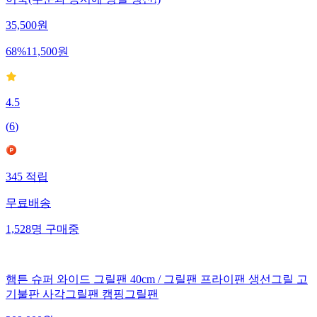
35,500
원
68
%
11,500
원
4.5
(
6
)
345
적립
무료배송
1,528
명
구매중
햄튼 슈퍼 와이드 그릴팬 40cm / 그릴팬 프라이팬 생선그릴 고
기불판 사각그릴팬 캠핑그릴팬