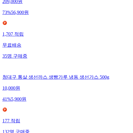
209,000
원
73
%
56,900
원
1,707
적립
무료배송
35
명
구매중
청대구 통살 생선까스 생빵가루 냉동 생선가스 500g
10,000
원
41
%
5,900
원
177
적립
132
명
구매중