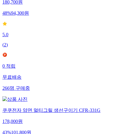
180,700
원
48
%
94,300
원
5.0
(
2
)
0
적립
무료배송
266
명
구매중
쿠쿠전자 양면 멀티그릴 생선구이기 CFR-331G
178,000
원
43
%
101,800
원