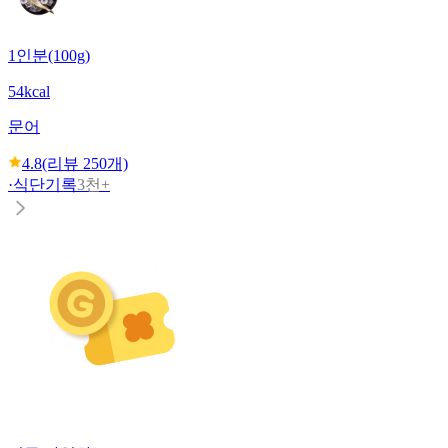
1인분(100g)
54kcal
문어
4.8
(리뷰
250
개)
·
식단기록
3천+