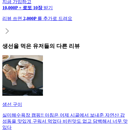
지금 가입하고
10,000P + 로또 10장
받기
리뷰 쓰면
2,000P
를 추가로 드려요
생선
을 먹은 유저들의 다른 리뷰
생선 구이
실미해수욕장 캠핑!! 아침은 어제 시골에서 보내준 자연산 감
성돔을 맛있게 구워서 먹었다 비린맛도 없고 담백해서 너무 맛
있다