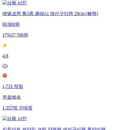
에델코첸 통3중 클래시 생선구이팬 29cm (블랙)
69,900
원
17
%
57,700
원
4.8
(
5
)
1,731
적립
무료배송
1,257
명
구매중
키친아트 세라믹 코팅 양면팬 생선구이팬 후라이팬