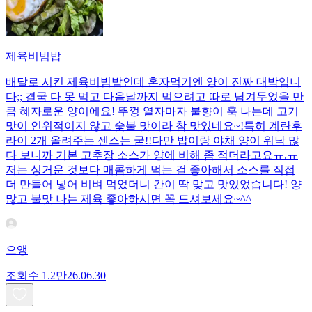
제육비빔밥
배달로 시킨 제육비빔밥인데 혼자먹기엔 양이 진짜 대박입니
다;; 결국 다 못 먹고 다음날까지 먹으려고 따로 남겨두었을 만
큼 혜자로운 양이에요! 뚜껑 열자마자 불향이 훅 나는데 고기
맛이 인위적이지 않고 숯불 맛이라 참 맛있네요~!특히 계란후
라이 2개 올려주는 센스는 굳!! ​다만 밥이랑 야채 양이 워낙 많
다 보니까 기본 고추장 소스가 양에 비해 좀 적더라고요ㅠ.ㅠ
저는 싱거운 것보다 매콤하게 먹는 걸 좋아해서 소스를 직접
더 만들어 넣어 비벼 먹었더니 간이 딱 맞고 맛있었습니다! 양
많고 불맛 나는 제육 좋아하시면 꼭 드셔보세요~^^
으앵
조회수
1.2만
26.06.30