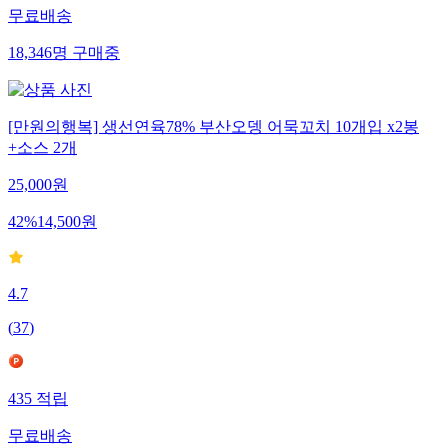
무료배송
18,346
명
구매중
[만원의행복] 생선연육78% 부산오뎅 어묵꼬치 10개입 x2봉
+소스 2개
25,000
원
42
%
14,500
원
4.7
(
37
)
435
적립
무료배송