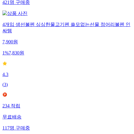
421
명
구매중
4개입 생선볼펜 싱싱한물고기펜 쓸모없는선물 정어리볼펜 인
싸템
7,900
원
1
%
7,830
원
4.3
(
3
)
234
적립
무료배송
117
명
구매중