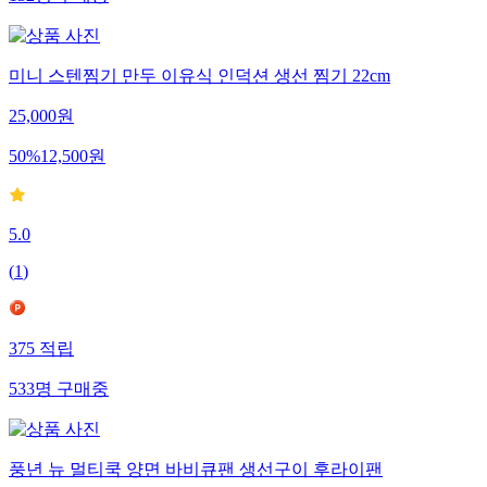
미니 스텐찜기 만두 이유식 인덕션 생선 찜기 22cm
25,000
원
50
%
12,500
원
5.0
(
1
)
375
적립
533
명
구매중
풍년 뉴 멀티쿡 양면 바비큐팬 생선구이 후라이팬