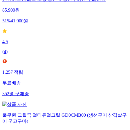
85,900
원
51
%
41,900
원
4.5
(
4
)
1,257
적립
무료배송
352
명
구매중
풀무원 그릴쿡 멀티듀얼그릴 GD0CMB00 (생선구이 삼겹살구
이 군고구마)