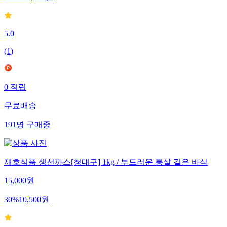
5.0
(
1
)
0
적립
무료배송
191
명
구매중
재호식품 생선까스[청대구] 1kg / 부드러운 통살 겉은 바삭
15,000
원
30
%
10,500
원