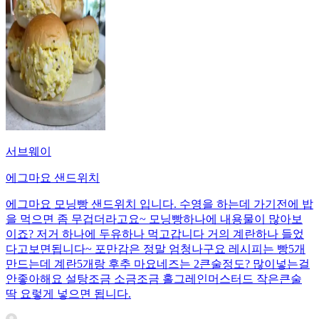
서브웨이
에그마요 샌드위치
에그마요 모닝빵 샌드위치 입니다. 수영을 하는데 가기전에 밥
을 먹으면 좀 무겁더라고요~ 모닝빵하나에 내용물이 많아보
이죠? 저거 하나에 두유하나 먹고갑니다 거의 계란하나 들었
다고보면됩니다~ 포만감은 정말 엄청나구요 레시피는 빵5개
만드는데 계란5개랑 후추 마요네즈는 2큰술정도? 많이넣는걸
안좋아해요 설탕조금 소금조금 홀그레인머스터드 작은큰술
딱 요렇게 넣으면 됩니다.