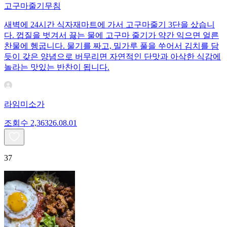
고구마줄기무침
새벽에 24시간 식자재마트에 가서 고구마줄기 3단을 샀습니
다. 껍질을 벗겨서 끓는 물에 고구마 줄기가 약간 익으면 얼른
찬물에 헹굽니다. 물기를 짜고, 밀가루 풀을 쑤어서 김치를 담
듯이 갖은 양념으로 버무리면 자연적인 단맛과 아삭한 식감에
놀라는 맛있는 반찬이 됩니다.
라임미소가
조회수
2,363
26.08.01
37