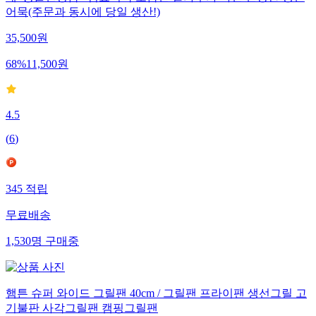
네*왕출연상품* 범표어묵 모음전 밀가루가 아닌 건강한 생선
어묵(주문과 동시에 당일 생산!)
35,500
원
68
%
11,500
원
4.5
(
6
)
345
적립
무료배송
1,530
명
구매중
햄튼 슈퍼 와이드 그릴팬 40cm / 그릴팬 프라이팬 생선그릴 고
기불판 사각그릴팬 캠핑그릴팬