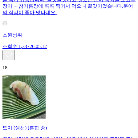
장이나 참기름장에 콕콕 찍어서 먹으니 꿀맛이었습니다.문어
의 식감이 좋아 맛나네요.
소원성취
조회수
1,337
26.05.12
18
도미 (생선) (혼합 종)