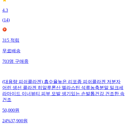
4.3
(
14
)
315
적립
무료배송
703
명
구매중
(대용량 피쉬콜라겐) 흡수율높은 리포좀 피쉬콜라겐 저분자
어린 생선 콜라겐 히알루론산 엘라스틴 석류농축분말 밀크세
라마이드 이너뷰티 피부 모발 생기있는 손발톱건강 건조한 속
건조
50,000
원
24
%
37,900
원