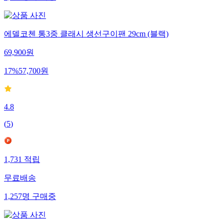
에델코첸 통3중 클래시 생선구이팬 29cm (블랙)
69,900
원
17
%
57,700
원
4.8
(
5
)
1,731
적립
무료배송
1,257
명
구매중