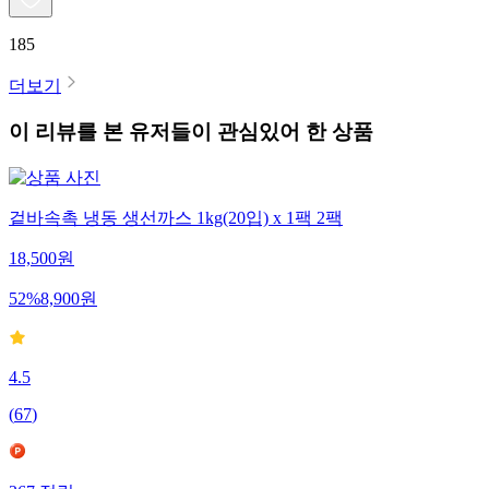
185
더보기
이 리뷰를 본 유저들이 관심있어 한 상품
겉바속촉 냉동 생선까스 1kg(20입) x 1팩 2팩
18,500
원
52
%
8,900
원
4.5
(
67
)