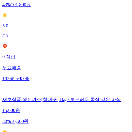
43
%
101,800
원
5.0
(
1
)
0
적립
무료배송
192
명
구매중
재호식품 생선까스[청대구] 1kg / 부드러운 통살 겉은 바삭
15,000
원
30
%
10,500
원