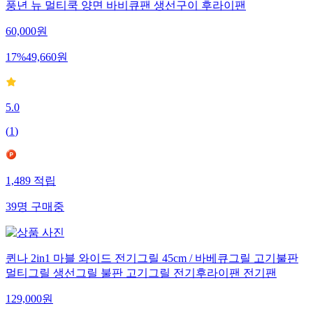
풍년 뉴 멀티쿡 양면 바비큐팬 생선구이 후라이팬
60,000
원
17
%
49,660
원
5.0
(
1
)
1,489
적립
39
명
구매중
퀸나 2in1 마블 와이드 전기그릴 45cm / 바베큐그릴 고기불판
멀티그릴 생선그릴 불판 고기그릴 전기후라이팬 전기팬
129,000
원