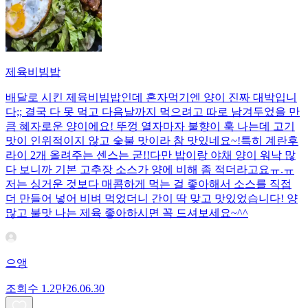
제육비빔밥
배달로 시킨 제육비빔밥인데 혼자먹기엔 양이 진짜 대박입니
다;; 결국 다 못 먹고 다음날까지 먹으려고 따로 남겨두었을 만
큼 혜자로운 양이에요! 뚜껑 열자마자 불향이 훅 나는데 고기
맛이 인위적이지 않고 숯불 맛이라 참 맛있네요~!특히 계란후
라이 2개 올려주는 센스는 굳!! ​다만 밥이랑 야채 양이 워낙 많
다 보니까 기본 고추장 소스가 양에 비해 좀 적더라고요ㅠ.ㅠ
저는 싱거운 것보다 매콤하게 먹는 걸 좋아해서 소스를 직접
더 만들어 넣어 비벼 먹었더니 간이 딱 맞고 맛있었습니다! 양
많고 불맛 나는 제육 좋아하시면 꼭 드셔보세요~^^
으앵
조회수
1.2만
26.06.30