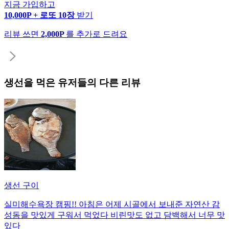
지금 가입하고
10,000P + 로또 10장
받기
리뷰 쓰면
2,000P
를 추가로 드려요
생선
을 먹은 유저들의 다른 리뷰
생선 구이
실미해수욕장 캠핑!! 아침은 어제 시골에서 보내준 자연산 감
성돔을 맛있게 구워서 먹었다 비린맛도 없고 담백해서 너무 맛
있다