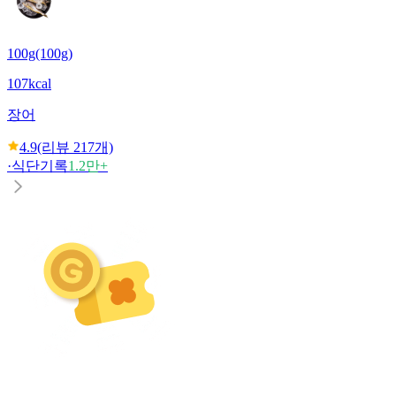
100g(100g)
107kcal
장어
4.9
(리뷰
217
개)
·
식단기록
1.2만+