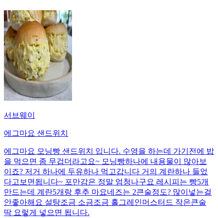
서브웨이
에그마요 샌드위치
에그마요 모닝빵 샌드위치 입니다. 수영을 하는데 가기전에 밥
을 먹으면 좀 무겁더라고요~ 모닝빵하나에 내용물이 많아보
이죠? 저거 하나에 두유하나 먹고갑니다 거의 계란하나 들었
다고보면됩니다~ 포만감은 정말 엄청나구요 레시피는 빵5개
만드는데 계란5개랑 후추 마요네즈는 2큰술정도? 많이넣는걸
안좋아해요 설탕조금 소금조금 홀그레인머스터드 작은큰술
딱 요렇게 넣으면 됩니다.