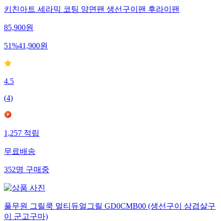
키친아트 세라믹 코팅 양면팬 생선구이팬 후라이팬
85,900
원
51
%
41,900
원
4.5
(
4
)
1,257
적립
무료배송
352
명
구매중
풀무원 그릴쿡 멀티듀얼그릴 GD0CMB00 (생선구이 삼겹살구
이 군고구마)