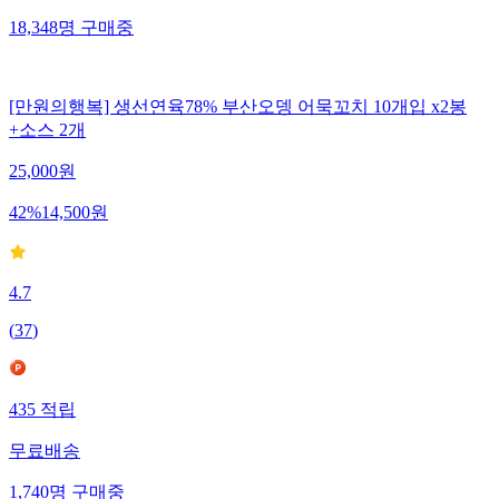
18,348
명
구매중
[만원의행복] 생선연육78% 부산오뎅 어묵꼬치 10개입 x2봉
+소스 2개
25,000
원
42
%
14,500
원
4.7
(
37
)
435
적립
무료배송
1,740
명
구매중