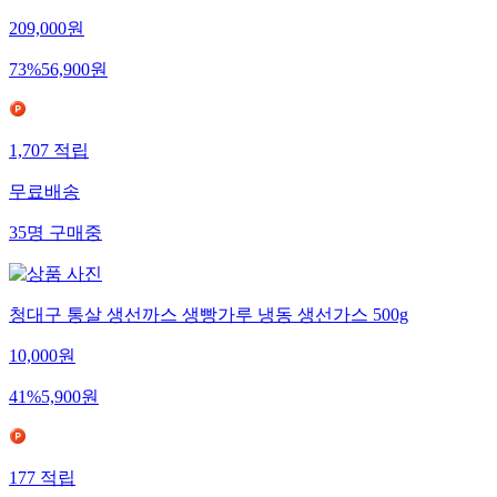
209,000
원
73
%
56,900
원
1,707
적립
무료배송
35
명
구매중
청대구 통살 생선까스 생빵가루 냉동 생선가스 500g
10,000
원
41
%
5,900
원
177
적립