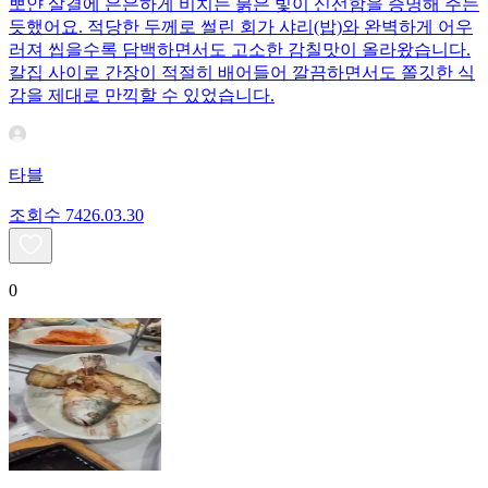
뽀얀 살결에 은은하게 비치는 붉은 빛이 신선함을 증명해 주는
듯했어요. 적당한 두께로 썰린 회가 샤리(밥)와 완벽하게 어우
러져 씹을수록 담백하면서도 고소한 감칠맛이 올라왔습니다.
칼집 사이로 간장이 적절히 배어들어 깔끔하면서도 쫄깃한 식
감을 제대로 만끽할 수 있었습니다.
타블
조회수
74
26.03.30
0