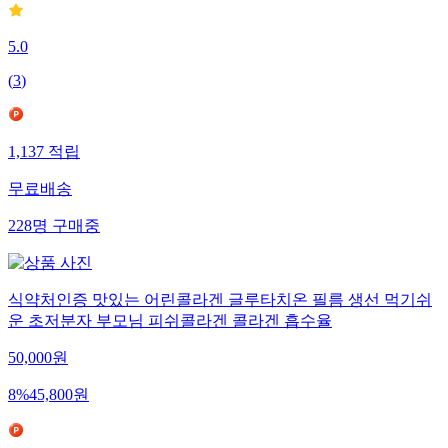
5.0
(
3
)
1,137
적립
무료배송
228
명
구매중
식약처인증 맛있는 어린콜라겐 글루타치온 필름 생선 먹기쉬
운 초저분자 부모님 피쉬콜라겐 콜라겐 흡수율
50,000
원
8
%
45,800
원