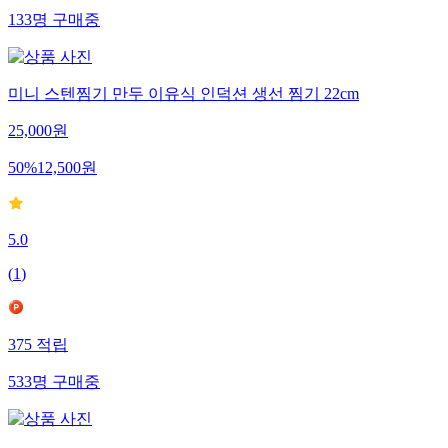
133
명
구매중
미니 스텐찜기 만두 이유식 인덕션 생선 찜기 22cm
25,000
원
50
%
12,500
원
5.0
(
1
)
375
적립
533
명
구매중