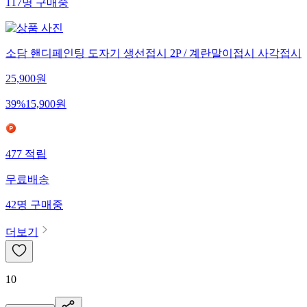
117
명
구매중
소담 핸디페인팅 도자기 생선접시 2P / 계란말이접시 사각접시
25,900
원
39
%
15,900
원
477
적립
무료배송
42
명
구매중
더보기
10