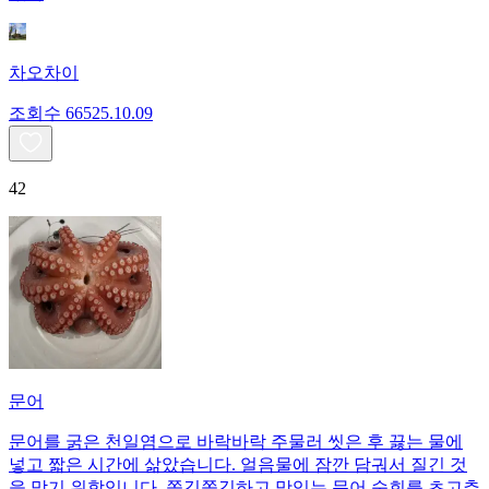
차오차이
조회수
665
25.10.09
42
문어
문어를 굵은 천일염으로 바락바락 주물러 씻은 후 끓는 물에
넣고 짧은 시간에 삶았습니다. 얼음물에 잠깐 담궈서 질긴 것
을 막기 위함입니다. 쫄깃쫄깃하고 맛있는 문어 숙회를 초고추