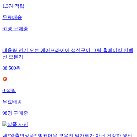
1,374
적립
무료배송
61
명
구매중
대용량 전기 오븐 에어프라이어 생선구이 그릴 홈베이킹 컨벡
션 오븐기
88,500
원
0
적립
무료배송
98
명
구매중