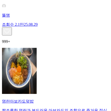
똘맹
조회수
2.1만
25.08.29
999+
명란아보카도덮밥
짭조름한 명란과 부드러운 아보카도의 조합으로 즐거운 점심