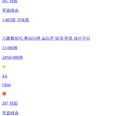
267
적립
무료배송
1,883
명
구매중
기름튐방지 후라이팬 실리콘 덮개 뚜껑 생선구이
13,000
원
24
%
9,900
원
4.6
(
504
)
297
적립
무료배송