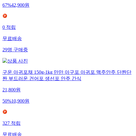
67
%
42,900
원
0
적립
무료배송
29
명
구매중
구운 아귀포채 150g-1kg 만만 아구포 아귀포 맥주안주 단짠단
짠 부드러운 건어포 생선포 안주 간식
21,800
원
50
%
10,900
원
327
적립