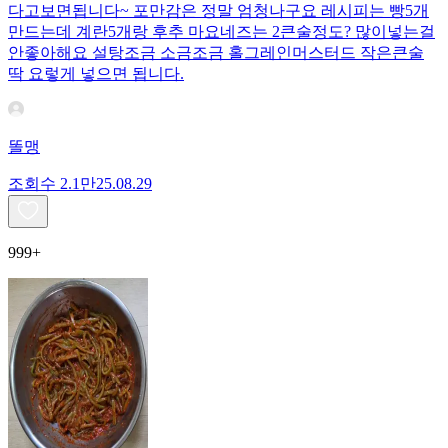
다고보면됩니다~ 포만감은 정말 엄청나구요 레시피는 빵5개
만드는데 계란5개랑 후추 마요네즈는 2큰술정도? 많이넣는걸
안좋아해요 설탕조금 소금조금 홀그레인머스터드 작은큰술
딱 요렇게 넣으면 됩니다.
똘맹
조회수
2.1만
25.08.29
999+