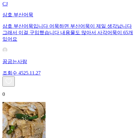
CJ
삼호 부산어묵
삼호 부산어묵입니다 어묵하면 부산어묵이 제일 생각납니다
그래서 이걸 구입했습니다 내용물도 많아서 사각어묵이 65개
있어요
꿈굽는사람
조회수
45
25.11.27
0