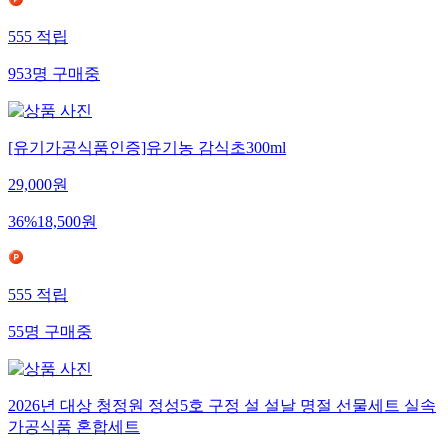
555
적립
953
명
구매중
[유기가공식품인증]유기농 감식초300ml
29,000
원
36
%
18,500
원
555
적립
55
명
구매중
2026년 대상 청정원 정성5호 구정 설 설날 명절 선물세트 실속
가공식품 혼합세트