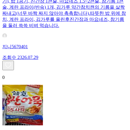
기), 밥 1공기, 진간장 1큰술, 마요네즈 1.5~2큰술, 참기름 1큰
술, 계란 프라이(반숙) 1개, 김가루 약간 ​참치캔의 기름을 살짝
짜내고(너무 바짝 짜지 않아야 촉촉합니다). ​따뜻한 밥 위에 참
치, 계란 프라이, 김가루를 올린후 ​진간장과 마요네즈, 참기름
을 둘러 쓱쓱 비벼 먹습니다.
지니5670401
조회수
23
26.07.29
0