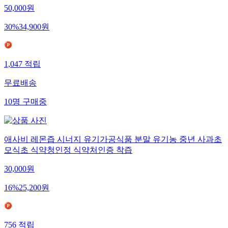
50,000
원
30
%
34,900
원
1,047
적립
무료배송
10
명
구매중
애사비 레몬즙 시너지 유기가공식품 분말 유기농 중년 사과초
모식초 식약청인정 식약처인증 착즙
30,000
원
16
%
25,200
원
756
적립