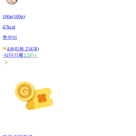
100g(100g)
47kcal
쭈꾸미
4.8
(리뷰
254
개)
·
식단기록
1.5만+