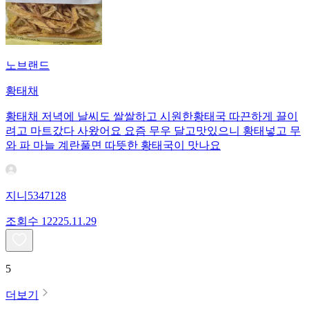
노브랜드
황태채
황태채 저녁에 날씨도 쌀쌀하고 시원한황태국 따끈하게 끌이
려고 마트갔다 사왔어요 요즘 무우 달고맛있으니 황태넣고 무
와 파 마늘 계란풀면 따뜻한 황태국이 맛나요
지니5347128
조회수
122
25.11.29
5
더보기