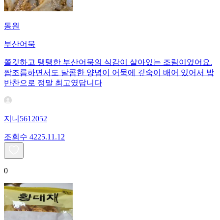
동원
부산어묵
쫄깃하고 탱탱한 부산어묵의 식감이 살아있는 조림이었어요.
짭조름하면서도 달콤한 양념이 어묵에 깊숙이 배어 있어서 밥
반찬으로 정말 최고였답니다
지니5612052
조회수
42
25.11.12
0