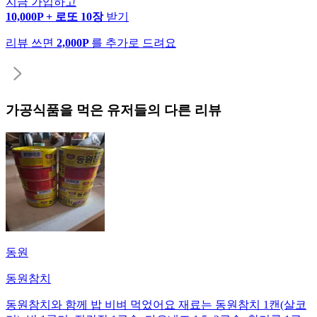
지금 가입하고
10,000P + 로또 10장
받기
리뷰 쓰면
2,000P
를 추가로 드려요
가공식품
을 먹은 유저들의 다른 리뷰
동원
동원참치
동원참치와 함께 밥 비벼 먹었어요 재료는 동원참치 1캔(살코