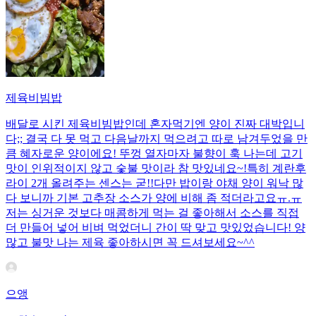
제육비빔밥
배달로 시킨 제육비빔밥인데 혼자먹기엔 양이 진짜 대박입니
다;; 결국 다 못 먹고 다음날까지 먹으려고 따로 남겨두었을 만
큼 혜자로운 양이에요! 뚜껑 열자마자 불향이 훅 나는데 고기
맛이 인위적이지 않고 숯불 맛이라 참 맛있네요~!특히 계란후
라이 2개 올려주는 센스는 굳!! ​다만 밥이랑 야채 양이 워낙 많
다 보니까 기본 고추장 소스가 양에 비해 좀 적더라고요ㅠ.ㅠ
저는 싱거운 것보다 매콤하게 먹는 걸 좋아해서 소스를 직접
더 만들어 넣어 비벼 먹었더니 간이 딱 맞고 맛있었습니다! 양
많고 불맛 나는 제육 좋아하시면 꼭 드셔보세요~^^
으앵