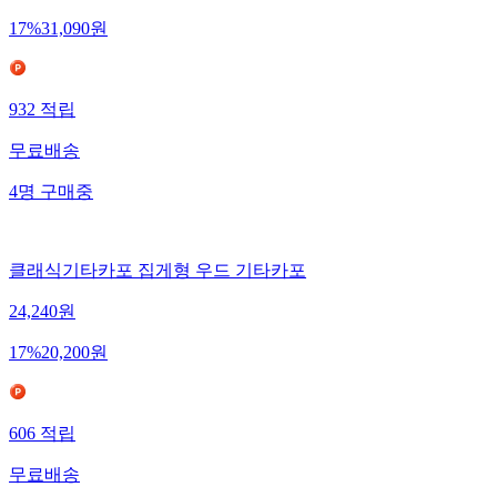
17
%
31,090
원
932
적립
무료배송
4
명
구매중
클래식기타카포 집게형 우드 기타카포
24,240
원
17
%
20,200
원
606
적립
무료배송