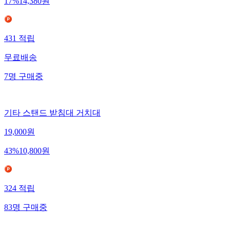
17
%
14,380
원
431
적립
무료배송
7
명
구매중
기타 스탠드 받침대 거치대
19,000
원
43
%
10,800
원
324
적립
83
명
구매중