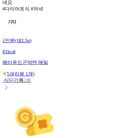
네요
#다이어트식 #저녁
1인분(182.5g)
81kcal
해미푸드
곤약면 메밀
5.0
(리뷰
1
개)
·
식단기록
2회