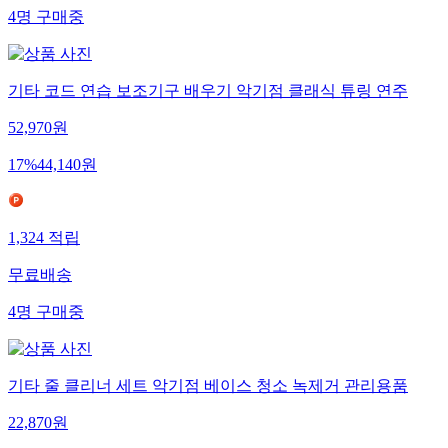
4
명
구매중
기타 코드 연습 보조기구 배우기 악기점 클래식 튜링 연주
52,970
원
17
%
44,140
원
1,324
적립
무료배송
4
명
구매중
기타 줄 클리너 세트 악기점 베이스 청소 녹제거 관리용품
22,870
원