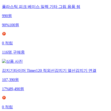
플라스틱 피크 베이스 일렉 기타 그립 용품 썸
990
원
90
%
100
원
0
적립
116
명
구매중
감지기타이머 Timer120 적외선감지기 열선감지기 연결
107,390
원
17
%
89,490
원
0
적립