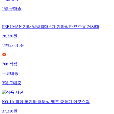
1
명
구매중
PERLMAN 기타 발받침대 6단 기타발판 연주용 거치대
28,330
원
17
%
23,610
원
708
적립
무료배송
3
명
구매중
KQ-1A 픽업 통기타 클래식 앰프 증폭기 어쿠스틱
37,310
원