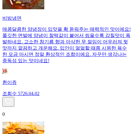
비빔냉면
매콤달콤한 양념장이 입맛을 확 돋워주는 매력적인 맛이에요!
쫄깃한 면발에 양념이 찰떡같이 붙어서 씹을수록 감칠맛이 폭
발하네요. 고소한 참기름 향과 아삭한 무 절임이 어우러져 뒷
맛까지 깔끔하고 개운해요. 입안이 얼얼할 때쯤 시원한 육수
한 모금 마시면 정말 환상적인 조합이에요. 자꾸만 생각나는
중독성 있는 맛이네요!
흰이쥬
조회수
57
26.04.02
0