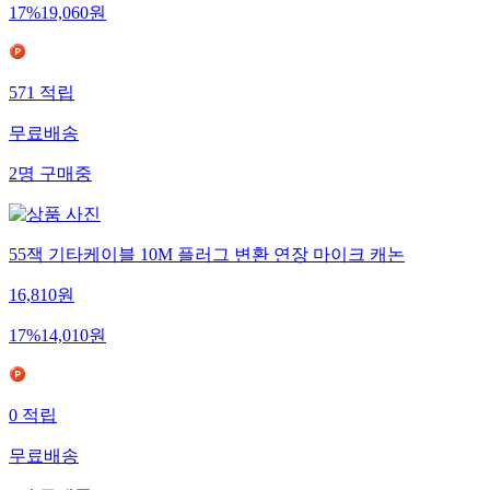
17
%
19,060
원
571
적립
무료배송
2
명
구매중
55잭 기타케이블 10M 플러그 변환 연장 마이크 캐논
16,810
원
17
%
14,010
원
0
적립
무료배송