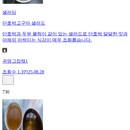
샐러딩
단호박고구마 샐러드
단호박과 두부 블럭이 같이 있는 샐러드로 단호박 달달한 맛과
야채의 아싹이는 식감이 매우 조화롭습니다.
귀염그잡채1
조회수
1.3만
25.08.28
730