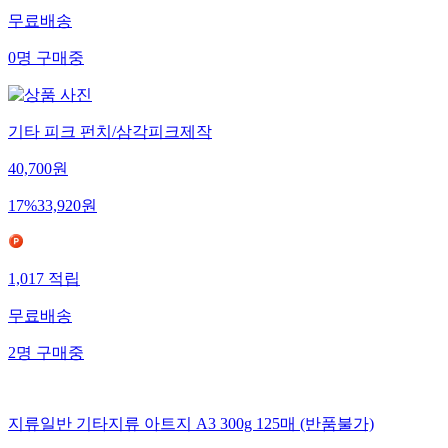
무료배송
0
명
구매중
기타 피크 펀치/삼각피크제작
40,700
원
17
%
33,920
원
1,017
적립
무료배송
2
명
구매중
지류일반 기타지류 아트지 A3 300g 125매 (반품불가)