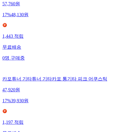
57,760
원
17
%
48,130
원
1,443
적립
무료배송
0
명
구매중
카포튜너 기타튜너 기타카포 통기타 피크 어쿠스틱
47,920
원
17
%
39,930
원
1,197
적립