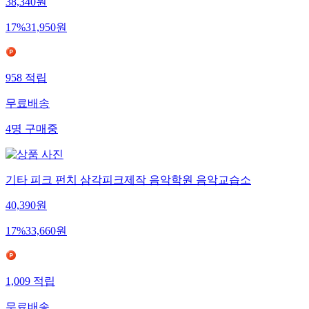
38,340
원
17
%
31,950
원
958
적립
무료배송
4
명
구매중
기타 피크 펀치 삼각피크제작 음악학원 음악교습소
40,390
원
17
%
33,660
원
1,009
적립
무료배송