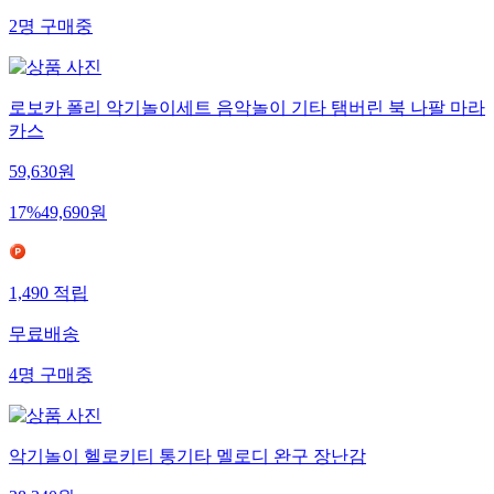
2
명
구매중
로보카 폴리 악기놀이세트 음악놀이 기타 탬버린 북 나팔 마라
카스
59,630
원
17
%
49,690
원
1,490
적립
무료배송
4
명
구매중
악기놀이 헬로키티 통기타 멜로디 완구 장난감