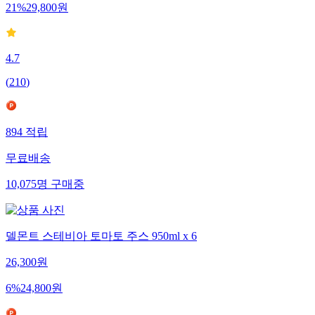
21
%
29,800
원
4.7
(
210
)
894
적립
무료배송
10,075
명
구매중
델몬트 스테비아 토마토 주스 950ml x 6
26,300
원
6
%
24,800
원