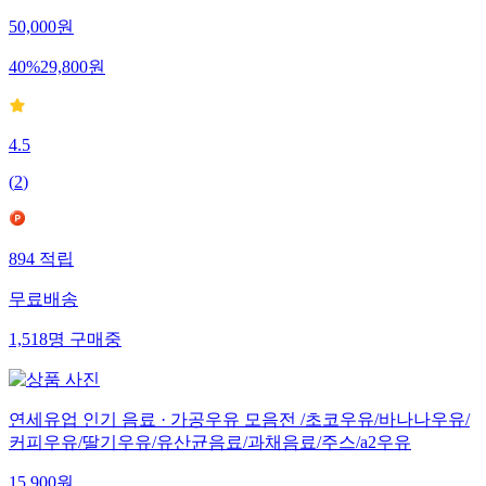
50,000
원
40
%
29,800
원
4.5
(
2
)
894
적립
무료배송
1,518
명
구매중
연세유업 인기 음료 · 가공우유 모음전 /초코우유/바나나우유/
커피우유/딸기우유/유산균음료/과채음료/주스/a2우유