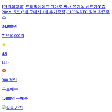
[만원의행복] 트리밀데이즈 그대로 짜낸 유기농 베르가못즙
20g x 15포 (2개 구매시 1개 추가증정) / 100% NFC 원액 착즙주
스
34,900
원
71
%
10,000
원
4.9
(
23
)
300
적립
무료배송
1,488
명
구매중