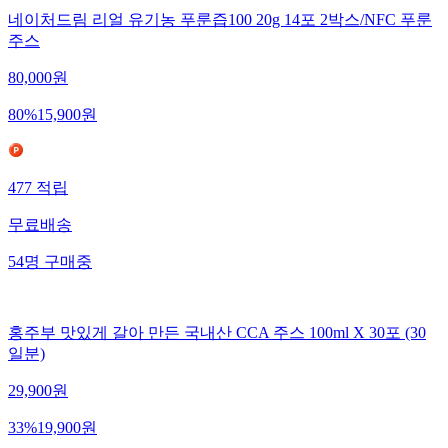
네이처드림 리얼 유기농 푸룬즙100 20g 14포 2박스/NFC 푸룬
주스
80,000
원
80
%
15,900
원
477
적립
무료배송
54
명
구매중
홍주부 맛있게 갈아 만든 국내산 CCA 주스 100ml X 30포 (30
일분)
29,900
원
33
%
19,900
원