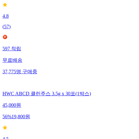
4.8
(
57
)
597
적립
무료배송
37,775
명
구매중
HWC ABCD 클린주스 3.5g x 30포(1박스)
45,000
원
56
%
19,800
원