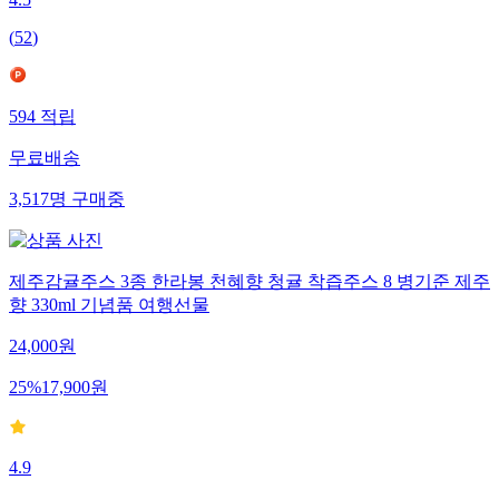
4.5
(
52
)
594
적립
무료배송
3,517
명
구매중
제주감귤주스 3종 한라봉 천혜향 청귤 착즙주스 8 병기준 제주
향 330ml 기념품 여행선물
24,000
원
25
%
17,900
원
4.9