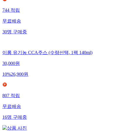
744
적립
무료배송
30
명
구매중
이롬 유기농 CCA주스 (수량선택, 1팩 140ml)
30,000
원
10
%
26,900
원
807
적립
무료배송
16
명
구매중