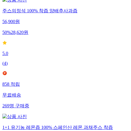
주스의정석 100% 착즙 양배추사과즙
56,900
원
50
%
28,620
원
5.0
(
4
)
858
적립
무료배송
269
명
구매중
1+1 유기농 레몬즙 100% 스페인산 레몬 과채주스 착즙