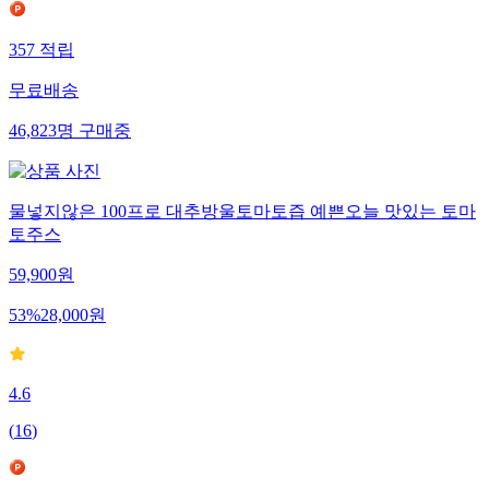
357
적립
무료배송
46,823
명
구매중
물넣지않은 100프로 대추방울토마토즙 예쁜오늘 맛있는 토마
토주스
59,900
원
53
%
28,000
원
4.6
(
16
)