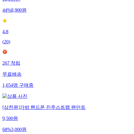
15,900
원
44
%
8,900
원
4.8
(
20
)
267
적립
무료배송
1,654
명
구매중
[삼천원]가방 핸드폰 진주스트랩 펜던트
9,500
원
68
%
3,000
원