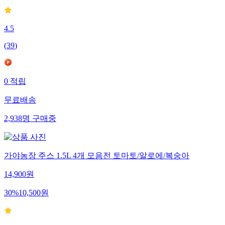
4.5
(
39
)
0
적립
무료배송
2,938
명
구매중
가야농장 주스 1.5L 4개 모음전 토마토/알로에/복숭아
14,900
원
30
%
10,500
원