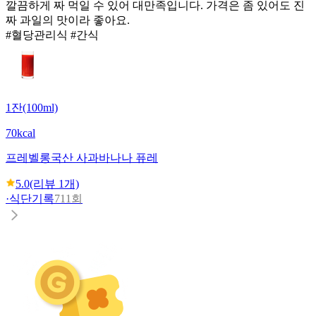
깔끔하게 짜 먹일 수 있어 대만족입니다. 가격은 좀 있어도 진
짜 과일의 맛이라 좋아요.
#혈당관리식 #간식
1잔(100ml)
70kcal
프레벨롱
국산 사과바나나 퓨레
5.0
(리뷰
1
개)
·
식단기록
711회