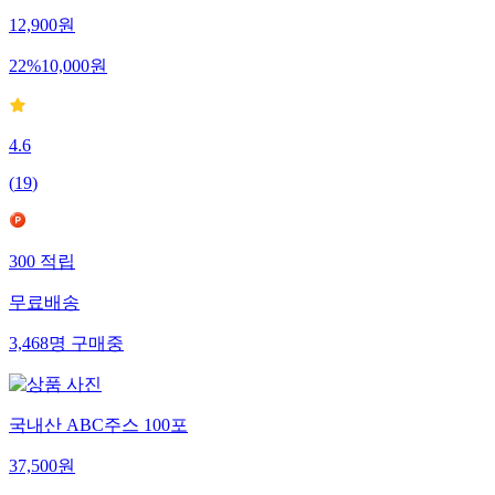
12,900
원
22
%
10,000
원
4.6
(
19
)
300
적립
무료배송
3,468
명
구매중
국내산 ABC주스 100포
37,500
원