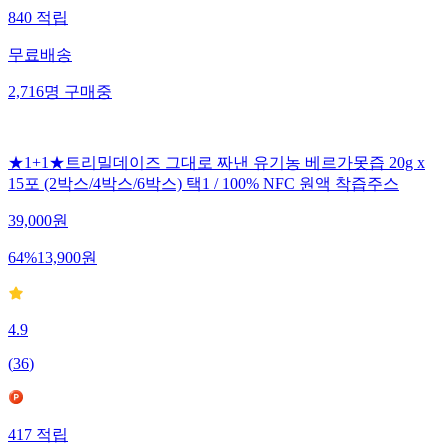
840
적립
무료배송
2,716
명
구매중
★1+1★트리밀데이즈 그대로 짜낸 유기농 베르가못즙 20g x
15포 (2박스/4박스/6박스) 택1 / 100% NFC 원액 착즙주스
39,000
원
64
%
13,900
원
4.9
(
36
)
417
적립