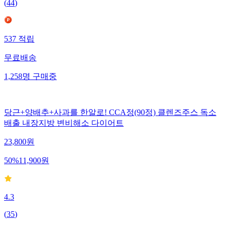
(
44
)
537
적립
무료배송
1,258
명
구매중
당근+양배추+사과를 한알로! CCA정(90정) 클렌즈주스 독소
배출 내장지방 변비해소 다이어트
23,800
원
50
%
11,900
원
4.3
(
35
)