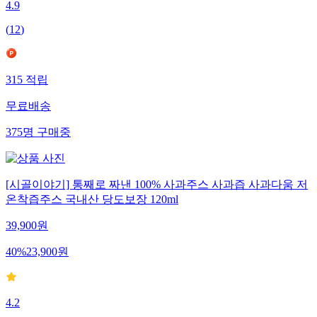
4.9
(
12
)
315
적립
무료배송
375
명
구매중
[시골이야기] 통째로 짜낸 100% 사과주스 사과즙 사과다움 저
온착즙주스 국내산 당도보장 120ml
39,900
원
40
%
23,900
원
4.2