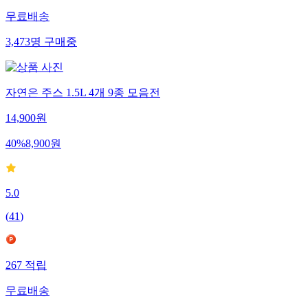
무료배송
3,473
명
구매중
자연은 주스 1.5L 4개 9종 모음전
14,900
원
40
%
8,900
원
5.0
(
41
)
267
적립
무료배송