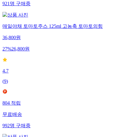
921
명
구매중
매일야채 토마토주스 125ml 고농축 토마토의힘
36,800
원
27
%
26,800
원
4.7
(
9
)
804
적립
무료배송
992
명
구매중