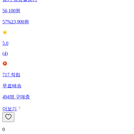
용기 냉동실용기
56,100
원
57
%
23,900
원
5.0
(
4
)
717
적립
무료배송
494
명
구매중
더보기
0