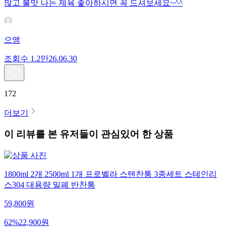
많고 불맛 나는 제육 좋아하시면 꼭 드셔보세요~^^
으앵
조회수
1.2만
26.06.30
172
더보기
이 리뷰를 본 유저들이 관심있어 한 상품
1800ml 2개 2500ml 1개 프로벨라 스텐찬통 3종세트 스테인리
스304 대용량 밀폐 반찬통
59,800
원
62
%
22,900
원