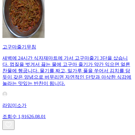
고구마줄기무침
새벽에 24시간 식자재마트에 가서 고구마줄기 3단을 샀습니
다. 껍질을 벗겨서 끓는 물에 고구마 줄기가 약간 익으면 얼른
찬물에 헹굽니다. 물기를 짜고, 밀가루 풀을 쑤어서 김치를 담
듯이 갖은 양념으로 버무리면 자연적인 단맛과 아삭한 식감에
놀라는 맛있는 반찬이 됩니다.
라임미소가
조회수
1,916
26.08.01