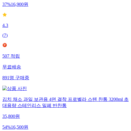
37
%
16,900
원
4.3
(
7
)
507
적립
무료배송
891
명
구매중
김치 채소 과일 보관용 4면 결착 프로벨라 스텐 찬통 3200ml 초
대용량 스테인리스 밀폐 반찬통
35,800
원
54
%
16,500
원