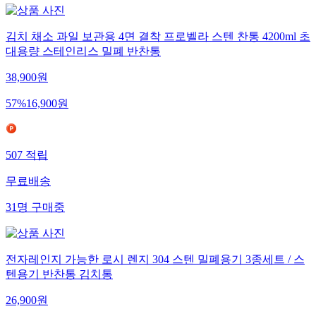
김치 채소 과일 보관용 4면 결착 프로벨라 스텐 찬통 4200ml 초
대용량 스테인리스 밀폐 반찬통
38,900
원
57
%
16,900
원
507
적립
무료배송
31
명
구매중
전자레인지 가능한 로시 렌지 304 스텐 밀폐용기 3종세트 / 스
텐용기 반찬통 김치통
26,900
원