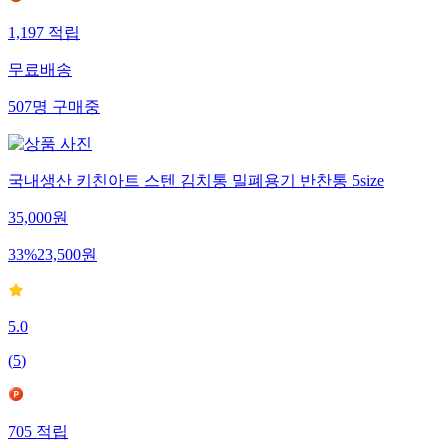
1,197
적립
무료배송
507
명
구매중
국내생산 키친아트 스텐 김치통 밀폐용기 반찬통 5size
35,000
원
33
%
23,500
원
5.0
(
5
)
705
적립