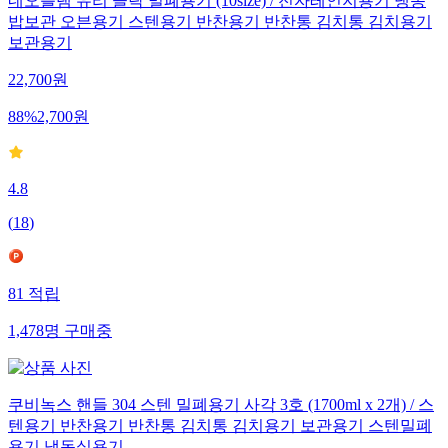
네오플램 유리 클락 밀폐용기 (10size) / 전자레인지용기 냉동
밥보관 오븐용기 스텐용기 반찬용기 반찬통 김치통 김치용기
보관용기
22,700
원
88
%
2,700
원
4.8
(
18
)
81
적립
1,478
명
구매중
쿠비녹스 핸들 304 스텐 밀폐용기 사각 3호 (1700ml x 2개) / 스
텐용기 반찬용기 반찬통 김치통 김치용기 보관용기 스텐밀폐