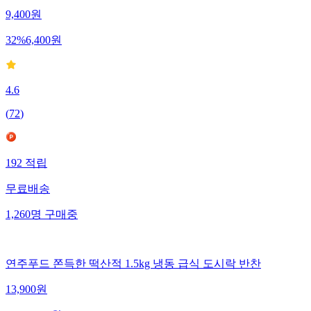
9,400
원
32
%
6,400
원
4.6
(
72
)
192
적립
무료배송
1,260
명
구매중
연주푸드 쫀득한 떡산적 1.5kg 냉동 급식 도시락 반찬
13,900
원