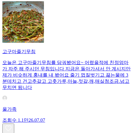
고구마줄기무침
오늘은 고구마줄기무침를 담궈봤어요~ 어렸을적에 친정엄마
가 자주 해 주시던 무침입니다 지금은 돌아가셔서 안 계시지만
제가 비슷하게 훙내를 내 봤어요 줄기 껍질벗기고 끓는물에 3
분데치고 건고추갈고 고춧가루,마늘,젓갈,깨,매실청조금.넘고
무치면 됩니다
울가족
조회수
1.1만
26.07.07