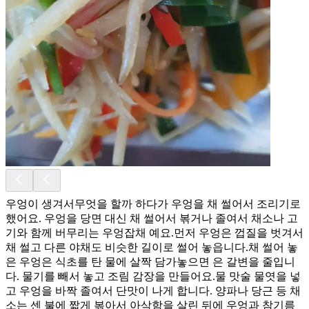
우엉이 생겨서무엇을 할까 하다가 우엉을 채 썰어서 조리기로
했어요. 우엉을 당면 대신 채 썰어서 볶거나 졸여서 채소나 고
기와 함께 버무리는 우엉잡채 예요.먼저 우엉은 껍질을 벗겨서
채 썰고 다른 야채도 비슷한 길이로 썰어 놓읍니다.채 썰어 놓
은 우엉은 식초를 탄 물에 살짝 담가놓으면 은 갈변을 줄입니
다. 물기를 빼서 놓고 조림 감장을 만들어요.물 맛술 물엿을 넣
고 우엉을 바짝 졸여서 단맛이 나게 합니다. 양파나 당근 등 채
소는 센 불에 짧게 볶아서 아삭함을 살린 뒤에 우엉과 참기름