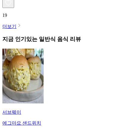
19
더보기
지금 인기있는
일반식
음식 리뷰
서브웨이
에그마요 샌드위치