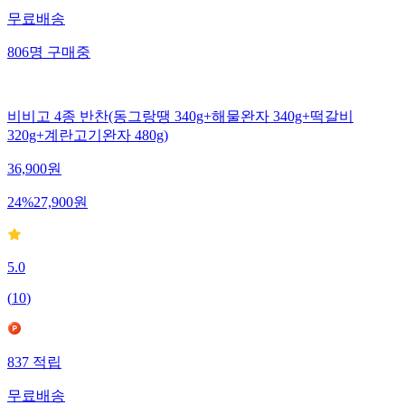
무료배송
806
명
구매중
비비고 4종 반찬(동그랑땡 340g+해물완자 340g+떡갈비
320g+계란고기완자 480g)
36,900
원
24
%
27,900
원
5.0
(
10
)
837
적립
무료배송