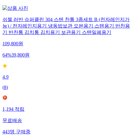
쉬젤 러반 슈퍼클린 304 스텐 찬통 3종세트 B (전자레인지가
능) / 전자레인지용기 냉동밥보관 오븐용기 스텐용기 반찬용
기 반찬통 김치통 김치용기 보관용기 스텐밀폐용기
109,800
원
64
%
39,800
원
4.9
(
8
)
1,194
적립
무료배송
443
명
구매중