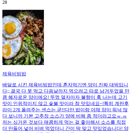
28
제육비빔밥
배달로 시킨 제육비빔밥인데 혼자먹기엔 양이 진짜 대박입니
다;; 결국 다 못 먹고 다음날까지 먹으려고 따로 남겨두었을 만
큼 혜자로운 양이에요! 뚜껑 열자마자 불향이 훅 나는데 고기
맛이 인위적이지 않고 숯불 맛이라 참 맛있네요~!특히 계란후
라이 2개 올려주는 센스는 굳!! ​다만 밥이랑 야채 양이 워낙 많
다 보니까 기본 고추장 소스가 양에 비해 좀 적더라고요ㅠ.ㅠ
저는 싱거운 것보다 매콤하게 먹는 걸 좋아해서 소스를 직접
더 만들어 넣어 비벼 먹었더니 간이 딱 맞고 맛있었습니다! 양