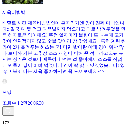
제육비빔밥
배달로 시킨 제육비빔밥인데 혼자먹기엔 양이 진짜 대박입니
다;; 결국 다 못 먹고 다음날까지 먹으려고 따로 남겨두었을 만
큼 혜자로운 양이에요! 뚜껑 열자마자 불향이 훅 나는데 고기
맛이 인위적이지 않고 숯불 맛이라 참 맛있네요~!특히 계란후
라이 2개 올려주는 센스는 굳!! ​다만 밥이랑 야채 양이 워낙 많
다 보니까 기본 고추장 소스가 양에 비해 좀 적더라고요ㅠ.ㅠ
저는 싱거운 것보다 매콤하게 먹는 걸 좋아해서 소스를 직접
더 만들어 넣어 비벼 먹었더니 간이 딱 맞고 맛있었습니다! 양
많고 불맛 나는 제육 좋아하시면 꼭 드셔보세요~^^
으앵
조회수
1.2만
26.06.30
172