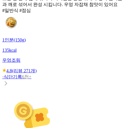
과 깨로 섞어서 완성 시킵니다. 우엉 자잡채 참맛이 있어요
#일반식 #점심
1인분(150g)
135kcal
우엉조림
4.8
(리뷰
271
개)
·
식단기록
6천+