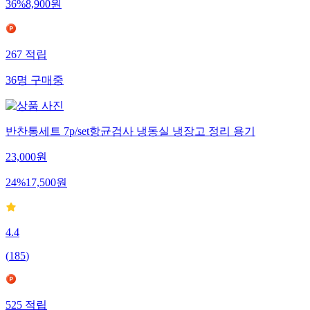
36
%
8,900
원
267
적립
36
명
구매중
반찬통세트 7p/set항균검사 냉동실 냉장고 정리 용기
23,000
원
24
%
17,500
원
4.4
(
185
)
525
적립