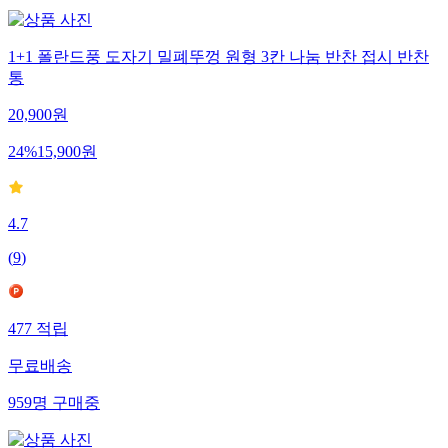
1+1 폴란드풍 도자기 밀폐뚜껑 원형 3칸 나눔 반찬 접시 반찬
통
20,900
원
24
%
15,900
원
4.7
(
9
)
477
적립
무료배송
959
명
구매중