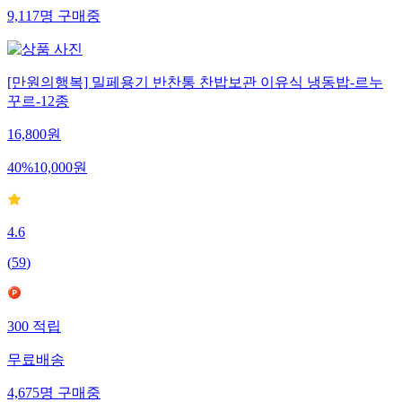
9,117
명
구매중
[만원의행복] 밀페용기 반찬통 찬밥보관 이유식 냉동밥-르누
꾸르-12종
16,800
원
40
%
10,000
원
4.6
(
59
)
300
적립
무료배송
4,675
명
구매중