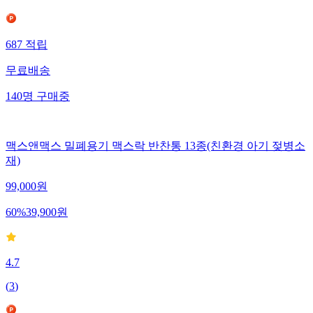
687
적립
무료배송
140
명
구매중
맥스앤맥스 밀폐용기 맥스락 반찬통 13종(친환경 아기 젖병소
재)
99,000
원
60
%
39,900
원
4.7
(
3
)