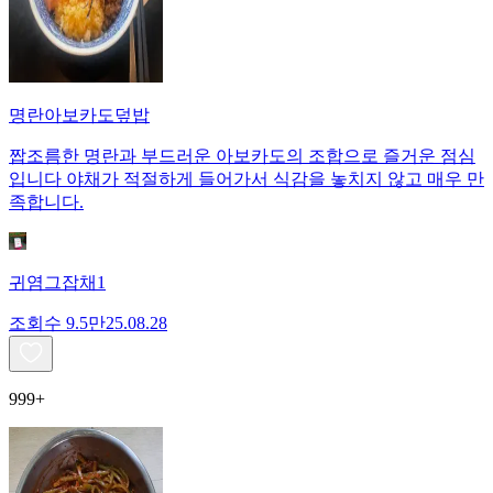
명란아보카도덮밥
짭조름한 명란과 부드러운 아보카도의 조합으로 즐거운 점심
입니다 야채가 적절하게 들어가서 식감을 놓치지 않고 매우 만
족합니다.
귀염그잡채1
조회수
9.5만
25.08.28
999+