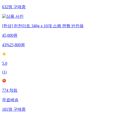
632
명
구매중
[한성] 런천미트 340g x 10개 스팸 캔햄 반찬용
45,000
원
43
%
25,800
원
5.0
(
1
)
774
적립
무료배송
181
명
구매중