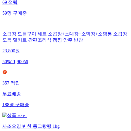
69
적립
59
명
구매중
소곱창 모듬구이 세트 소곱창+소대창+소막창+소염통 소곱창
모듬 밀키트 간편조리식 캠핑 안주 반찬
23,800
원
50
%
11,900
원
357
적립
무료배송
188
명
구매중
사조오양 반찬 동그랑땡 1kg