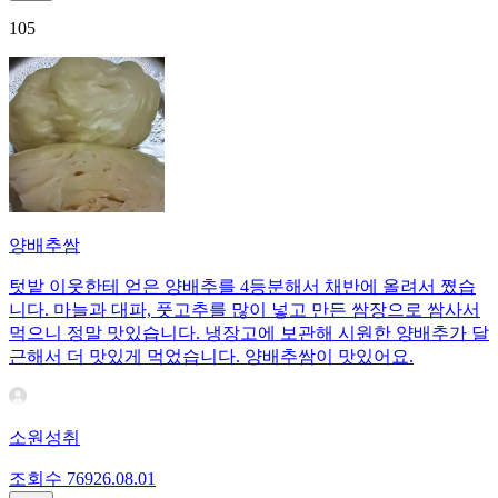
105
양배추쌈
텃밭 이웃한테 얻은 양배추를 4등분해서 채반에 올려서 쪘습
니다. 마늘과 대파, 풋고추를 많이 넣고 만든 쌈장으로 쌈사서
먹으니 정말 맛있습니다. 냉장고에 보관해 시원한 양배추가 달
근해서 더 맛있게 먹었습니다. 양배추쌈이 맛있어요.
소원성취
조회수
769
26.08.01