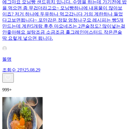
에그마요 모닝빵 샌드위치 입니다. 수영을 하는데 가기전에 밥
을 먹으면 좀 무겁더라고요~ 모닝빵하나에 내용물이 많아보
이죠? 저거 하나에 두유하나 먹고갑니다 거의 계란하나 들었
다고보면됩니다~ 포만감은 정말 엄청나구요 레시피는 빵5개
만드는데 계란5개랑 후추 마요네즈는 2큰술정도? 많이넣는걸
안좋아해요 설탕조금 소금조금 홀그레인머스터드 작은큰술
딱 요렇게 넣으면 됩니다.
똘맹
조회수
2만
25.08.29
999+