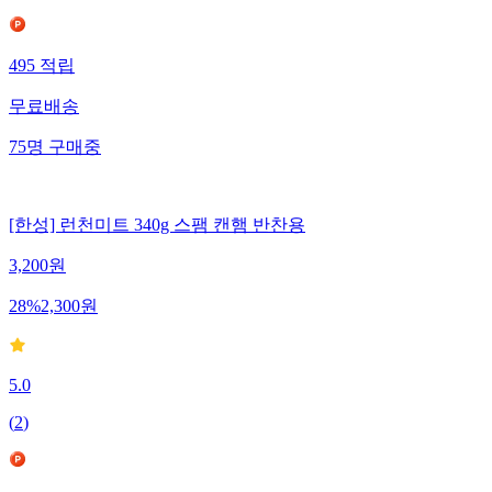
495
적립
무료배송
75
명
구매중
[한성] 런천미트 340g 스팸 캔햄 반찬용
3,200
원
28
%
2,300
원
5.0
(
2
)