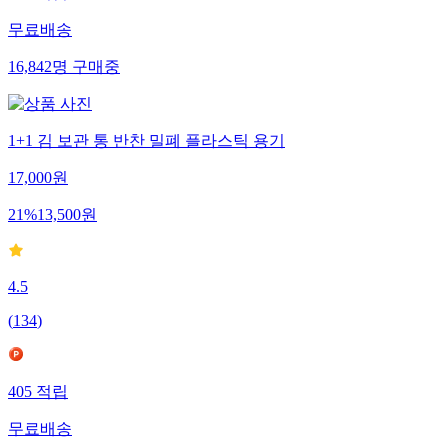
무료배송
16,842
명
구매중
1+1 김 보관 통 반찬 밀폐 플라스틱 용기
17,000
원
21
%
13,500
원
4.5
(
134
)
405
적립
무료배송