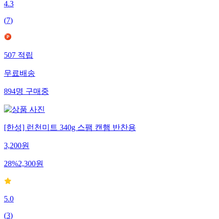
4.3
(
7
)
507
적립
무료배송
894
명
구매중
[한성] 런천미트 340g 스팸 캔햄 반찬용
3,200
원
28
%
2,300
원
5.0
(
3
)