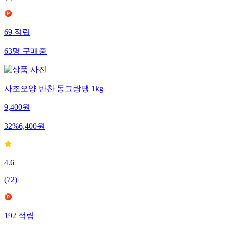
69
적립
63
명
구매중
사조오양 반찬 동그랑땡 1kg
9,400
원
32
%
6,400
원
4.6
(
72
)
192
적립