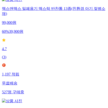
맥스앤맥스 밀폐용기 맥스락 반찬통 13종(친환경 아기 젖병소
재)
99,000
원
60
%
39,900
원
4.7
(
3
)
1,197
적립
무료배송
527
명
구매중