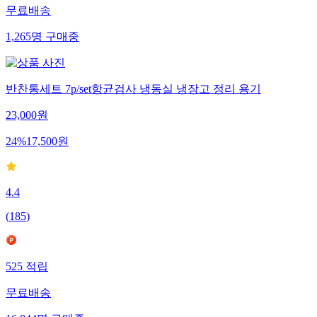
무료배송
1,265
명
구매중
반찬통세트 7p/set항균검사 냉동실 냉장고 정리 용기
23,000
원
24
%
17,500
원
4.4
(
185
)
525
적립
무료배송