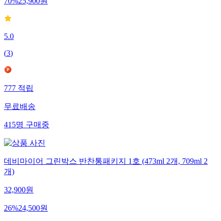
70
%
25,900
원
5.0
(
3
)
777
적립
무료배송
415
명
구매중
데비마이어 그린박스 반찬통패키지 1호 (473ml 2개, 709ml 2
개)
32,900
원
26
%
24,500
원