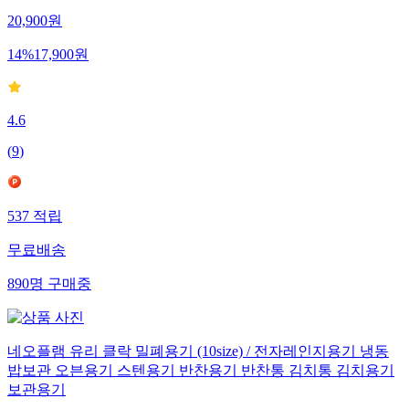
20,900
원
14
%
17,900
원
4.6
(
9
)
537
적립
무료배송
890
명
구매중
네오플램 유리 클락 밀폐용기 (10size) / 전자레인지용기 냉동
밥보관 오븐용기 스텐용기 반찬용기 반찬통 김치통 김치용기
보관용기