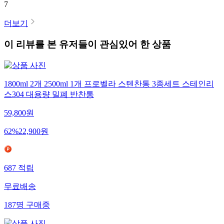
7
더보기
이 리뷰를 본 유저들이 관심있어 한 상품
1800ml 2개 2500ml 1개 프로벨라 스텐찬통 3종세트 스테인리
스304 대용량 밀폐 반찬통
59,800
원
62
%
22,900
원
687
적립
무료배송
187
명
구매중