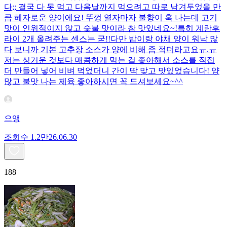
다;; 결국 다 못 먹고 다음날까지 먹으려고 따로 남겨두었을 만
큼 혜자로운 양이에요! 뚜껑 열자마자 불향이 훅 나는데 고기
맛이 인위적이지 않고 숯불 맛이라 참 맛있네요~!특히 계란후
라이 2개 올려주는 센스는 굳!! ​다만 밥이랑 야채 양이 워낙 많
다 보니까 기본 고추장 소스가 양에 비해 좀 적더라고요ㅠ.ㅠ
저는 싱거운 것보다 매콤하게 먹는 걸 좋아해서 소스를 직접
더 만들어 넣어 비벼 먹었더니 간이 딱 맞고 맛있었습니다! 양
많고 불맛 나는 제육 좋아하시면 꼭 드셔보세요~^^
으앵
조회수
1.2만
26.06.30
188