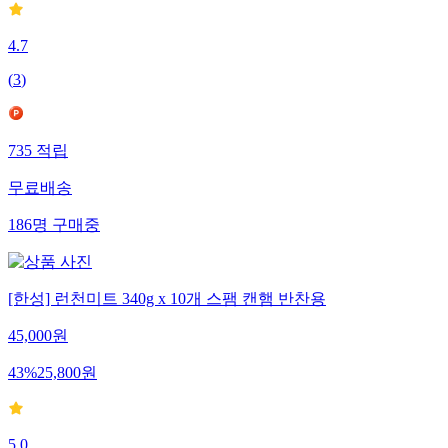
4.7
(
3
)
735
적립
무료배송
186
명
구매중
[한성] 런천미트 340g x 10개 스팸 캔햄 반찬용
45,000
원
43
%
25,800
원
5.0