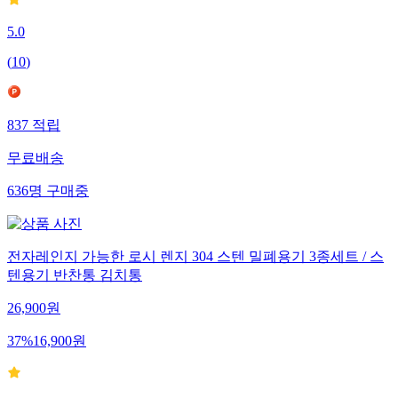
5.0
(
10
)
837
적립
무료배송
636
명
구매중
전자레인지 가능한 로시 렌지 304 스텐 밀폐용기 3종세트 / 스
텐용기 반찬통 김치통
26,900
원
37
%
16,900
원