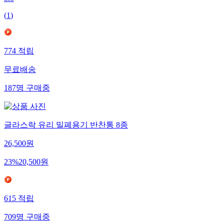
(
1
)
774
적립
무료배송
187
명
구매중
글라스락 유리 밀폐용기 반찬통 8종
26,500
원
23
%
20,500
원
615
적립
709
명
구매중