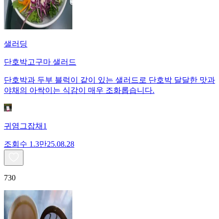
샐러딩
단호박고구마 샐러드
단호박과 두부 블럭이 같이 있는 샐러드로 단호박 달달한 맛과
야채의 아싹이는 식감이 매우 조화롭습니다.
귀염그잡채1
조회수
1.3만
25.08.28
730