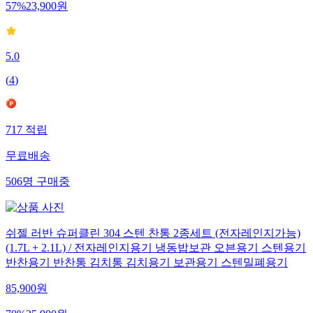
57
%
23,900
원
5.0
(
4
)
717
적립
무료배송
506
명
구매중
쉬젤 러반 슈퍼클린 304 스텐 찬통 2종세트 (전자레인지가능)
(1.7L + 2.1L) / 전자레인지용기 냉동밥보관 오븐용기 스텐용기
반찬용기 반찬통 김치통 김치용기 보관용기 스텐밀폐용기
85,900
원