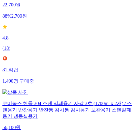
22,700
원
88
%
2,700
원
4.8
(
18
)
81
적립
1,490
명
구매중
쿠비녹스 핸들 304 스텐 밀폐용기 사각 3호 (1700ml x 2개) / 스
텐용기 반찬용기 반찬통 김치통 김치용기 보관용기 스텐밀폐
용기 냉동실용기
56,100
원