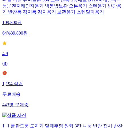
능) / 전자레인지용기 냉동밥보관 오븐용기 스텐용기 반찬용
기 반찬통 김치통 김치용기 보관용기 스텐밀폐용기
109,800
원
64
%
39,800
원
4.9
(
8
)
1,194
적립
무료배송
443
명
구매중
1+1 폴란드풍 도자기 밀폐뚜껑 원형 3칸 나눔 반찬 접시 반찬