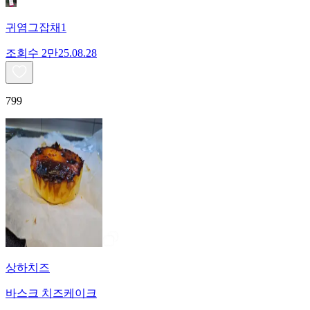
귀염그잡채1
조회수
2만
25.08.28
799
상하치즈
바스크 치즈케이크