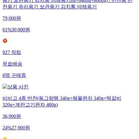
용기 보관용기 김치통 야채용기ml+640ml+800ml) / 반찬용 반
찬용기 유리용기 보관용기 김치통 야채용기
79,000
원
61
%
30,900
원
927
적립
무료배송
8
명
구매중
비비고 4종 반찬(동그랑땡 340g+해물완자 340g+떡갈비
320g+계란고기완자 480g)
36,900
원
24
%
27,900
원