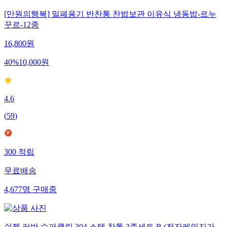
[만원의행복] 밀페용기 반찬통 찬밥보관 이유식 냉동밥-르누
꾸르-12종
16,800
원
40
%
10,000
원
4.6
(
59
)
300
적립
무료배송
4,677
명
구매중
쉬젤 러반 슈퍼클린 304 스텐 찬통 3종세트 B (전자레인지가