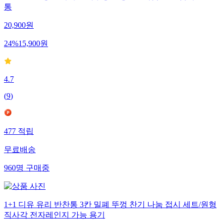
통
20,900
원
24
%
15,900
원
4.7
(
9
)
477
적립
무료배송
960
명
구매중
1+1 디유 유리 반찬통 3칸 밀폐 뚜껑 찬기 나눔 접시 세트/원형
직사각 전자레인지 가능 용기