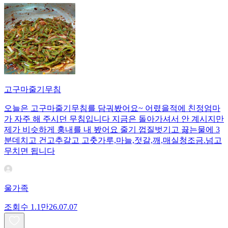
고구마줄기무침
오늘은 고구마줄기무침를 담궈봤어요~ 어렸을적에 친정엄마
가 자주 해 주시던 무침입니다 지금은 돌아가셔서 안 계시지만
제가 비슷하게 훙내를 내 봤어요 줄기 껍질벗기고 끓는물에 3
분데치고 건고추갈고 고춧가루,마늘,젓갈,깨,매실청조금.넘고
무치면 됩니다
울가족
조회수
1.1만
26.07.07