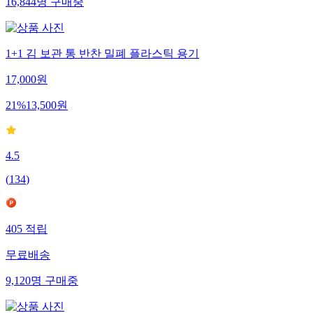
16,844
명
구매중
1+1 김 보관 통 반찬 밀폐 플라스틱 용기
17,000
원
21
%
13,500
원
4.5
(
134
)
405
적립
무료배송
9,120
명
구매중