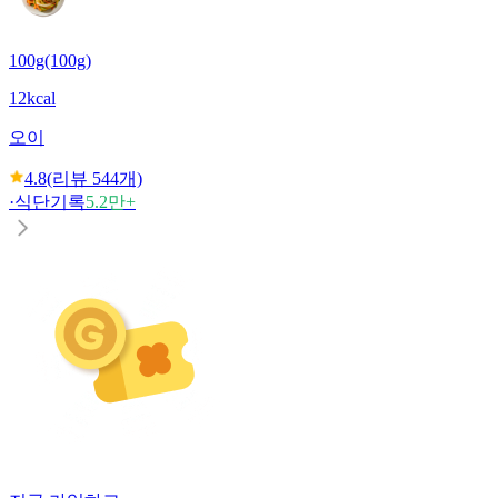
100g(100g)
12kcal
오이
4.8
(리뷰
544
개)
·
식단기록
5.2만+