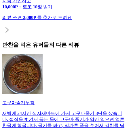
지금 가입하고
10,000P + 로또 10장
받기
리뷰 쓰면
2,000P
를 추가로 드려요
반찬
을 먹은 유저들의 다른 리뷰
고구마줄기무침
새벽에 24시간 식자재마트에 가서 고구마줄기 3단을 샀습니
다. 껍질을 벗겨서 끓는 물에 고구마 줄기가 약간 익으면 얼른
찬물에 헹굽니다. 물기를 짜고, 밀가루 풀을 쑤어서 김치를 담