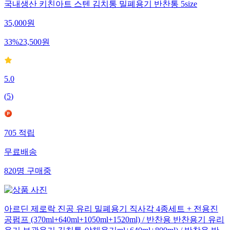
국내생산 키친아트 스텐 김치통 밀폐용기 반찬통 5size
35,000
원
33
%
23,500
원
5.0
(
5
)
705
적립
무료배송
820
명
구매중
아르딘 제로락 진공 유리 밀폐용기 직사각 4종세트 + 전용진
공펌프 (370ml+640ml+1050ml+1520ml) / 반찬용 반찬용기 유리