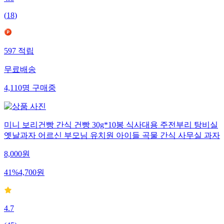
4.6
(
18
)
597
적립
무료배송
4,110
명
구매중
미니 보리건빵 간식 건빵 30g*10봉 식사대용 주전부리 탕비실
옛날과자 어르신 부모님 유치원 아이들 곡물 간식 사무실 과자
8,000
원
41
%
4,700
원
4.7