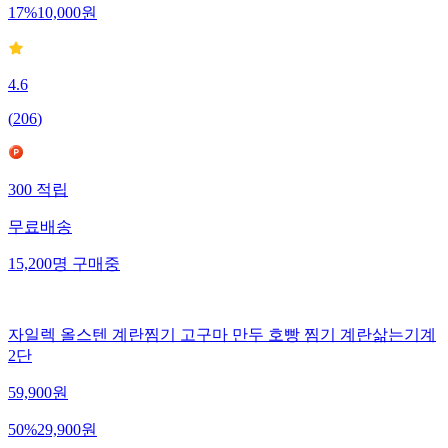
17
%
10,000
원
4.6
(
206
)
300
적립
무료배송
15,200
명
구매중
자일렉 올스텐 계란찜기 고구마 만두 호빵 찜기 계란삶는기계
2단
59,900
원
50
%
29,900
원