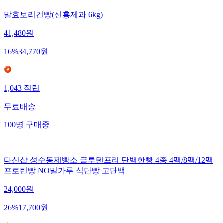
발효보리건빵(신흥제과 6kg)
41,480
원
16
%
34,770
원
1,043
적립
무료배송
100
명
구매중
다신샵 성수동제빵소 글루텐프리 단백한빵 4종 4팩/8팩/12팩
프로틴빵 NO밀가루 식단빵 고단백
24,000
원
26
%
17,700
원