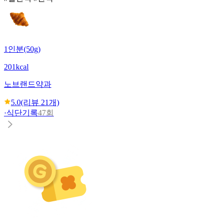
1인분(50g)
201kcal
노브랜드
약과
5.0
(리뷰
21
개)
·
식단기록
47회