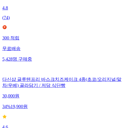
4.8
(
74
)
300
적립
무료배송
5,428
명
구매중
다신샵 글루텐프리 바스크치즈케이크 4종(초코/오리지널/말
차/우베) 골라담기 / 저당 식단빵
30,000
원
34
%
19,900
원