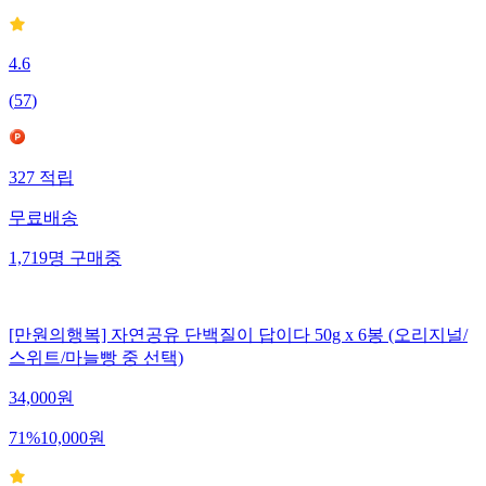
4.6
(
57
)
327
적립
무료배송
1,719
명
구매중
[만원의행복] 자연공유 단백질이 답이다 50g x 6봉 (오리지널/
스위트/마늘빵 중 선택)
34,000
원
71
%
10,000
원