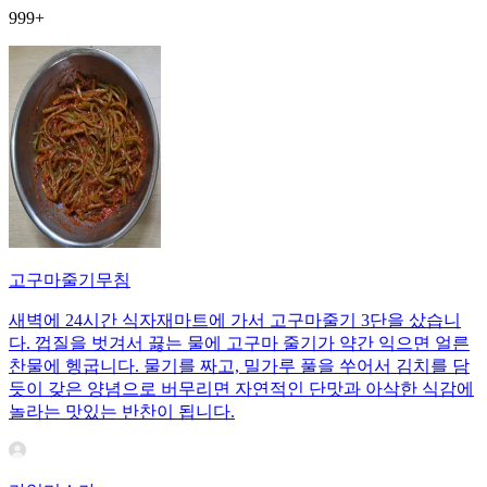
999+
고구마줄기무침
새벽에 24시간 식자재마트에 가서 고구마줄기 3단을 샀습니
다. 껍질을 벗겨서 끓는 물에 고구마 줄기가 약간 익으면 얼른
찬물에 헹굽니다. 물기를 짜고, 밀가루 풀을 쑤어서 김치를 담
듯이 갖은 양념으로 버무리면 자연적인 단맛과 아삭한 식감에
놀라는 맛있는 반찬이 됩니다.