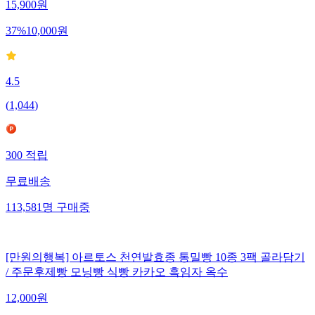
15,900
원
37
%
10,000
원
4.5
(
1,044
)
300
적립
무료배송
113,581
명
구매중
[만원의행복] 아르토스 천연발효종 통밀빵 10종 3팩 골라담기
/ 주문후제빵 모닝빵 식빵 카카오 흑임자 옥수
12,000
원