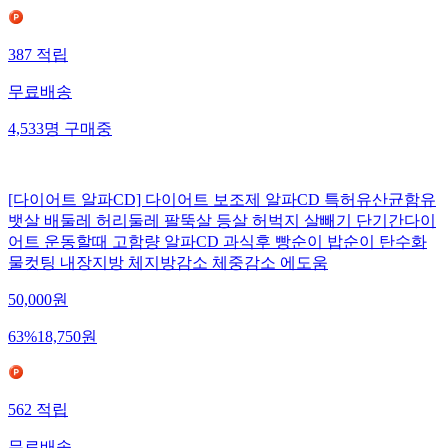
387
적립
무료배송
4,533
명
구매중
[다이어트 알파CD] 다이어트 보조제 알파CD 특허유산균함유
뱃살 배둘레 허리둘레 팔뚝살 등살 허벅지 살빼기 단기간다이
어트 운동할때 고함량 알파CD 과식후 빵순이 밥순이 탄수화
물컷팅 내장지방 체지방감소 체중감소 에도움
50,000
원
63
%
18,750
원
562
적립