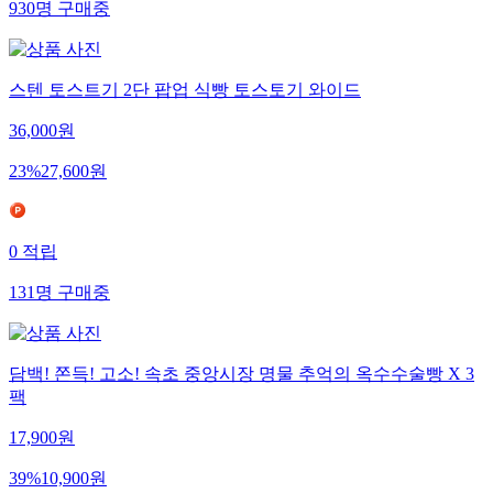
930
명
구매중
스텐 토스트기 2단 팝업 식빵 토스토기 와이드
36,000
원
23
%
27,600
원
0
적립
131
명
구매중
담백! 쫀득! 고소! 속초 중앙시장 명물 추억의 옥수수술빵 X 3
팩
17,900
원
39
%
10,900
원