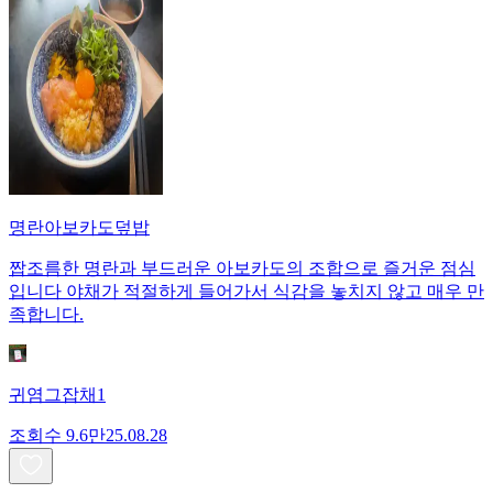
명란아보카도덮밥
짭조름한 명란과 부드러운 아보카도의 조합으로 즐거운 점심
입니다 야채가 적절하게 들어가서 식감을 놓치지 않고 매우 만
족합니다.
귀염그잡채1
조회수
9.6만
25.08.28