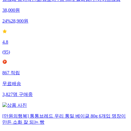
38,000
원
24
%
28,900
원
4.8
(
95
)
867
적립
무료배송
3,827
명
구매중
[만원의행복] 통통브레드 우리 통밀 베이글 80g 6개입 명장이
만든 소화 잘 되는 빵