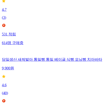
4.7
(
3
)
531
적립
614
명
구매중
당일생산 새싹발아 통밀빵 통밀 베이글 식빵 모닝빵 치아바타
9,900
원
4.6
(
40
)