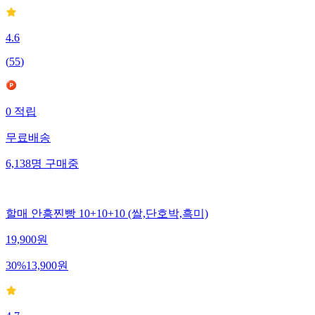
4.6
(
55
)
0
적립
무료배송
6,138
명
구매중
할매 안흥찐빵 10+10+10 (쌀,단호박,흑미)
19,900
원
30
%
13,900
원