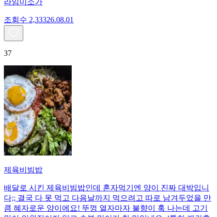
라임미소가
조회수
2,333
26.08.01
37
제육비빔밥
배달로 시킨 제육비빔밥인데 혼자먹기엔 양이 진짜 대박입니
다;; 결국 다 못 먹고 다음날까지 먹으려고 따로 남겨두었을 만
큼 혜자로운 양이에요! 뚜껑 열자마자 불향이 훅 나는데 고기