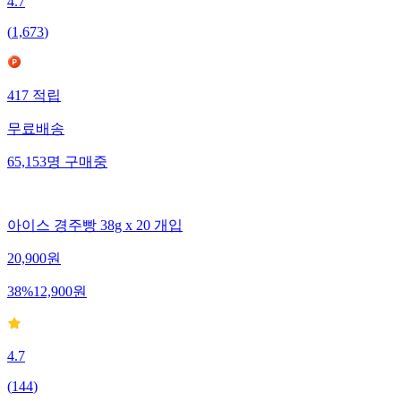
4.7
(
1,673
)
417
적립
무료배송
65,153
명
구매중
아이스 경주빵 38g x 20 개입
20,900
원
38
%
12,900
원
4.7
(
144
)