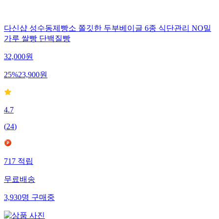
다신샵 성수동제빵소 쫄깃한 두부베이글 6종 식단관리 NO밀
가루 쌀빵 단백질빵
32,000
원
25
%
23,900
원
4.7
(
24
)
717
적립
무료배송
3,930
명
구매중