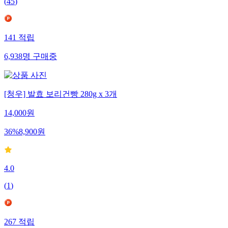
(
45
)
141
적립
6,938
명
구매중
[청우] 발효 보리건빵 280g x 3개
14,000
원
36
%
8,900
원
4.0
(
1
)
267
적립