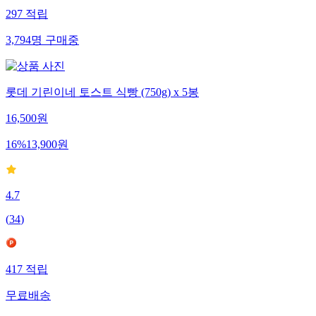
297
적립
3,794
명
구매중
롯데 기린이네 토스트 식빵 (750g) x 5봉
16,500
원
16
%
13,900
원
4.7
(
34
)
417
적립
무료배송