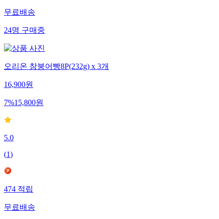
무료배송
24
명
구매중
오리온 참붕어빵8P(232g) x 3개
16,900
원
7
%
15,800
원
5.0
(
1
)
474
적립
무료배송