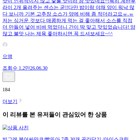
맛이 인위적이지 않고 숯불 맛이라 참 맛있네요~!특히 계란후
라이 2개 올려주는 센스는 굳!! ​다만 밥이랑 야채 양이 워낙 많
다 보니까 기본 고추장 소스가 양에 비해 좀 적더라고요ㅠ.ㅠ
저는 싱거운 것보다 매콤하게 먹는 걸 좋아해서 소스를 직접
더 만들어 넣어 비벼 먹었더니 간이 딱 맞고 맛있었습니다! 양
많고 불맛 나는 제육 좋아하시면 꼭 드셔보세요~^^
으앵
조회수
1.2만
26.06.30
184
더보기
이 리뷰를 본 유저들이 관심있어 한 상품
빙그레 붕어싸만코/빵또아 7종 30개 골라담기 /아이스크림