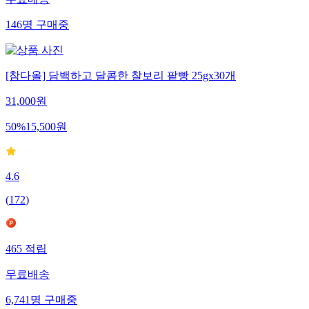
무료배송
146
명
구매중
[참다올] 담백하고 달콤한 찰보리 팥빵 25gx30개
31,000
원
50
%
15,500
원
4.6
(
172
)
465
적립
무료배송
6,741
명
구매중