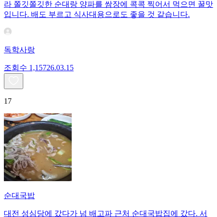
라 쫄깃쫄깃한 순대랑 양파를 쌈장에 콕콕 찍어서 먹으면 꿀맛
입니다. 배도 부르고 식사대용으로도 좋을 것 같습니다.
독학사랑
조회수
1,157
26.03.15
17
순대국밥
대전 성심당에 갔다가 넘 배고파 근처 순대국밥집에 갔다. 서