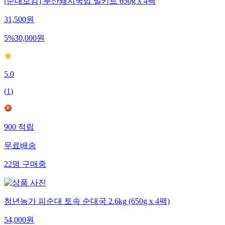
[순대보감] 부산돼지국밥 밀키트 650g x 4팩
31,500
원
5
%
30,000
원
5.0
(
1
)
900
적립
무료배송
22
명
구매중
청년농가 피순대 토속 순대국 2.6kg (650g x 4팩)
54,000
원