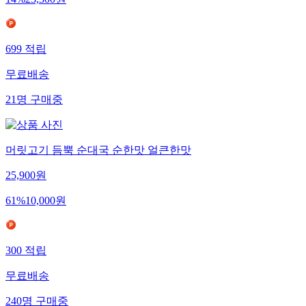
14
%
23,300
원
699
적립
무료배송
21
명
구매중
머릿고기 듬뿍 순대국 순한맛 얼큰한맛
25,900
원
61
%
10,000
원
300
적립
무료배송
240
명
구매중