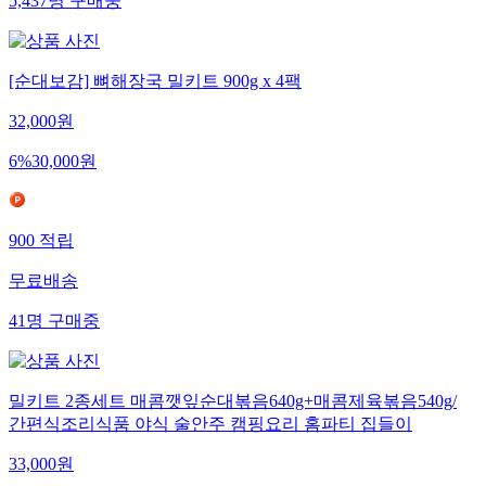
5,437
명
구매중
[순대보감] 뼈해장국 밀키트 900g x 4팩
32,000
원
6
%
30,000
원
900
적립
무료배송
41
명
구매중
밀키트 2종세트 매콤깻잎순대볶음640g+매콤제육볶음540g/
간편식조리식품 야식 술안주 캠핑요리 홈파티 집들이
33,000
원