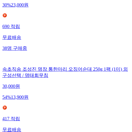
30
%
23,000
원
690
적립
무료배송
38
명
구매중
속초직송 조성진 명장 통한마리 오징어순대 250g 1팩 (1미) 외
구성선택 / 명태회무침
30,000
원
54
%
13,900
원
417
적립
무료배송