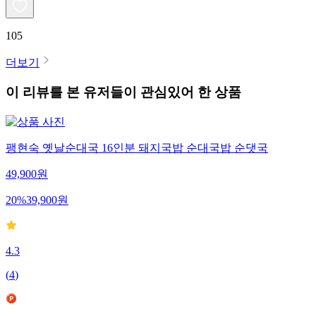
105
더보기
이 리뷰를 본 유저들이 관심있어 한 상품
팽현숙 옛날순대국 16인분 돼지국밥 순대국밥 순댓국
49,900
원
20
%
39,900
원
4.3
(
4
)