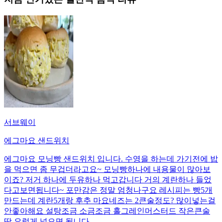
서브웨이
에그마요 샌드위치
에그마요 모닝빵 샌드위치 입니다. 수영을 하는데 가기전에 밥
을 먹으면 좀 무겁더라고요~ 모닝빵하나에 내용물이 많아보
이죠? 저거 하나에 두유하나 먹고갑니다 거의 계란하나 들었
다고보면됩니다~ 포만감은 정말 엄청나구요 레시피는 빵5개
만드는데 계란5개랑 후추 마요네즈는 2큰술정도? 많이넣는걸
안좋아해요 설탕조금 소금조금 홀그레인머스터드 작은큰술
딱 요렇게 넣으면 됩니다.