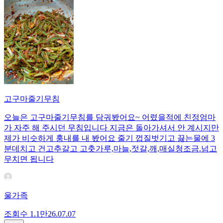
고구마줄기무침
오늘은 고구마줄기무침를 담궈봤어요~ 어렸을적에 친정엄마
가 자주 해 주시던 무침입니다 지금은 돌아가셔서 안 계시지만
제가 비슷하게 훙내를 내 봤어요 줄기 껍질벗기고 끓는물에 3
분데치고 건고추갈고 고춧가루,마늘,젓갈,깨,매실청조금.넘고
무치면 됩니다
울가족
조회수
1.1만
26.07.07