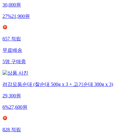
30,000
원
27
%
21,900
원
657
적립
무료배송
5
명
구매중
려강모둠순대 (찰순대 500g x 3 + 고기순대 300g x 3)
29,300
원
6
%
27,600
원
828
적립