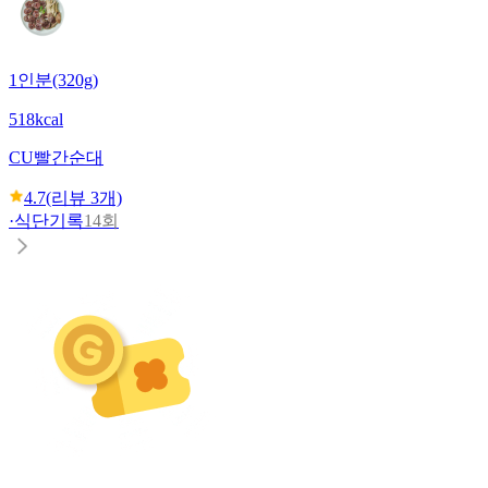
1인분(320g)
518kcal
CU
빨간순대
4.7
(리뷰
3
개)
·
식단기록
14회