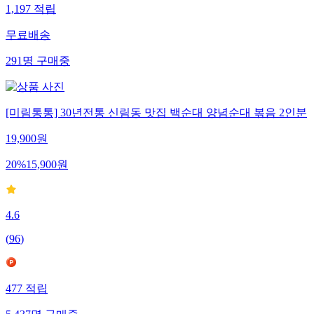
1,197
적립
무료배송
291
명
구매중
[미림통통] 30년전통 신림동 맛집 백순대 양념순대 볶음 2인분
19,900
원
20
%
15,900
원
4.6
(
96
)
477
적립