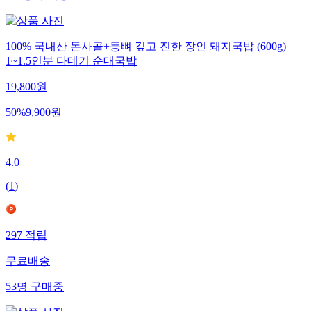
100% 국내산 돈사골+등뼈 깊고 진한 장인 돼지국밥 (600g)
1~1.5인분 다데기 순대국밥
19,800
원
50
%
9,900
원
4.0
(
1
)
297
적립
무료배송
53
명
구매중