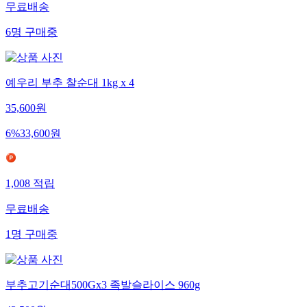
무료배송
6
명
구매중
예우리 부추 찰순대 1kg x 4
35,600
원
6
%
33,600
원
1,008
적립
무료배송
1
명
구매중
부추고기순대500Gx3 족발슬라이스 960g