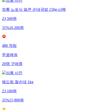
정통 노포식 얼큰 순대국밥 150g x3팩
23,500
원
31
%
16,200
원
486
적립
무료배송
20
명
구매중
해드림 찰순대 1kg
23,100
원
31
%
15,900
원