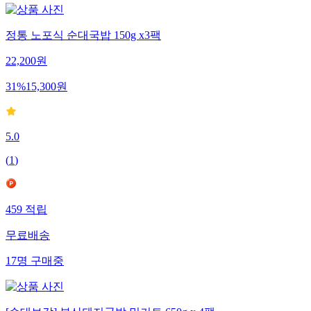
정통 노포식 순대국밥 150g x3팩
22,200
원
31
%
15,300
원
5.0
(
1
)
459
적립
무료배송
17
명
구매중