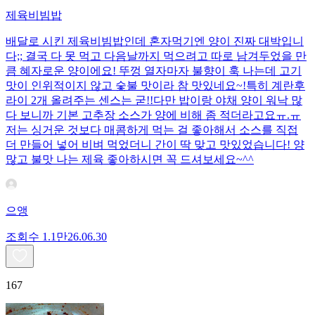
제육비빔밥
배달로 시킨 제육비빔밥인데 혼자먹기엔 양이 진짜 대박입니
다;; 결국 다 못 먹고 다음날까지 먹으려고 따로 남겨두었을 만
큼 혜자로운 양이에요! 뚜껑 열자마자 불향이 훅 나는데 고기
맛이 인위적이지 않고 숯불 맛이라 참 맛있네요~!특히 계란후
라이 2개 올려주는 센스는 굳!! ​다만 밥이랑 야채 양이 워낙 많
다 보니까 기본 고추장 소스가 양에 비해 좀 적더라고요ㅠ.ㅠ
저는 싱거운 것보다 매콤하게 먹는 걸 좋아해서 소스를 직접
더 만들어 넣어 비벼 먹었더니 간이 딱 맞고 맛있었습니다! 양
많고 불맛 나는 제육 좋아하시면 꼭 드셔보세요~^^
으앵
조회수
1.1만
26.06.30
167