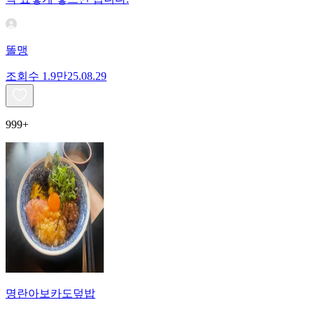
똘맹
조회수
1.9만
25.08.29
999+
명란아보카도덮밥