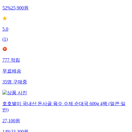
52
%
25,900
원
5.0
(
1
)
777
적립
무료배송
35
명
구매중
호호별미 국내산 돈사골 육수 수제 순대국 600g 4팩 (얼큰·일
반)
27,100
원