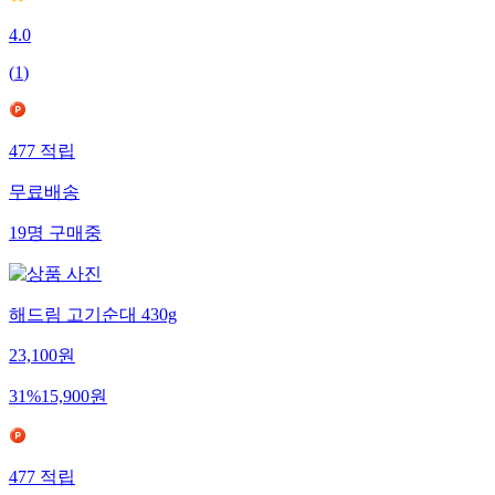
4.0
(
1
)
477
적립
무료배송
19
명
구매중
해드림 고기순대 430g
23,100
원
31
%
15,900
원
477
적립