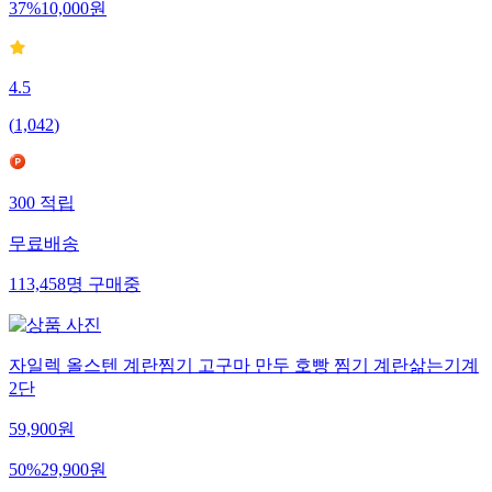
37
%
10,000
원
4.5
(
1,042
)
300
적립
무료배송
113,458
명
구매중
자일렉 올스텐 계란찜기 고구마 만두 호빵 찜기 계란삶는기계
2단
59,900
원
50
%
29,900
원