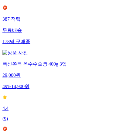
387
적립
무료배송
178
명
구매중
폭신쫀득 옥수수술빵 400g 3입
29,000
원
49
%
14,900
원
4.4
(
9
)