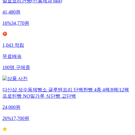
발효보리건빵(신흥제과 6kg)
41,480
원
16
%
34,770
원
1,043
적립
무료배송
100
명
구매중
다신샵 성수동제빵소 글루텐프리 단백한빵 4종 4팩/8팩/12팩
프로틴빵 NO밀가루 식단빵 고단백
24,000
원
26
%
17,700
원