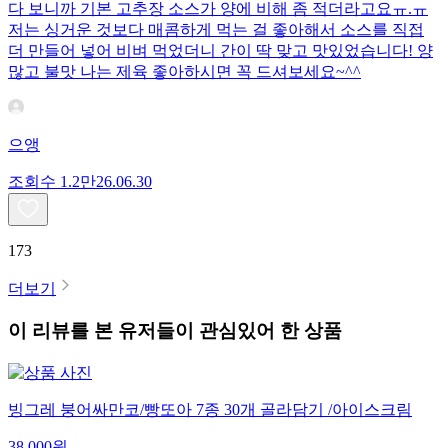
다 보니까 기본 고추장 소스가 양에 비해 좀 적더라고요ㅠ.ㅠ
저는 싱거운 것보다 매콤하게 먹는 걸 좋아해서 소스를 직접
더 만들어 넣어 비벼 먹었더니 간이 딱 맞고 맛있었습니다! 양
많고 불맛 나는 제육 좋아하시면 꼭 드셔보세요~^^
으앵
조회수
1.2만
26.06.30
173
더보기
이 리뷰를 본 유저들이 관심있어 한 상품
빙그레 붕어싸만코/빵또아 7종 30개 골라담기 /아이스크림
38,000
원