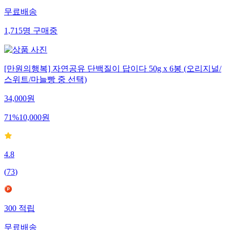
무료배송
1,715
명
구매중
[만원의행복] 자연공유 단백질이 답이다 50g x 6봉 (오리지널/
스위트/마늘빵 중 선택)
34,000
원
71
%
10,000
원
4.8
(
73
)
300
적립