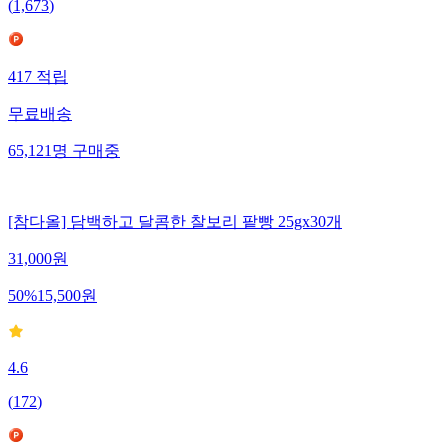
(
1,673
)
417
적립
무료배송
65,121
명
구매중
[참다올] 담백하고 달콤한 찰보리 팥빵 25gx30개
31,000
원
50
%
15,500
원
4.6
(
172
)