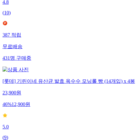
4.8
(
10
)
387
적립
무료배송
431
명
구매중
[롯데] 기린이네 유산균 발효 옥수수 모닝롤 빵 (14개입) x 4봉
23,900
원
46
%
12,900
원
5.0
(
9
)