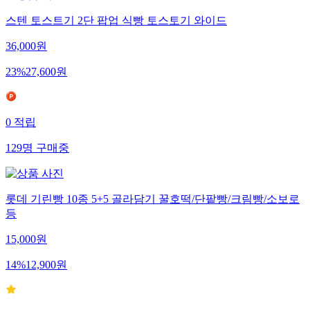
스텐 토스트기 2단 팝업 식빵 토스토기 와이드
36,000
원
23
%
27,600
원
0
적립
129
명
구매중
롯데 기린빵 10종 5+5 골라담기 꿀호떡/단팥빵/크림빵/소보로
등
15,000
원
14
%
12,900
원