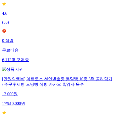
4.6
(
55
)
0
적립
무료배송
6,112
명
구매중
[만원의행복] 아르토스 천연발효종 통밀빵 10종 3팩 골라담기
/ 주문후제빵 모닝빵 식빵 카카오 흑임자 옥수
12,000
원
17
%
10,000
원