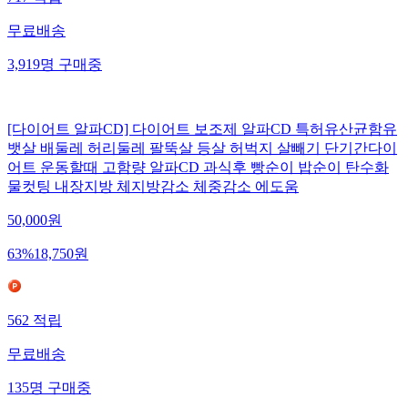
무료배송
3,919
명
구매중
[다이어트 알파CD] 다이어트 보조제 알파CD 특허유산균함유
뱃살 배둘레 허리둘레 팔뚝살 등살 허벅지 살빼기 단기간다이
어트 운동할때 고함량 알파CD 과식후 빵순이 밥순이 탄수화
물컷팅 내장지방 체지방감소 체중감소 에도움
50,000
원
63
%
18,750
원
562
적립
무료배송
135
명
구매중