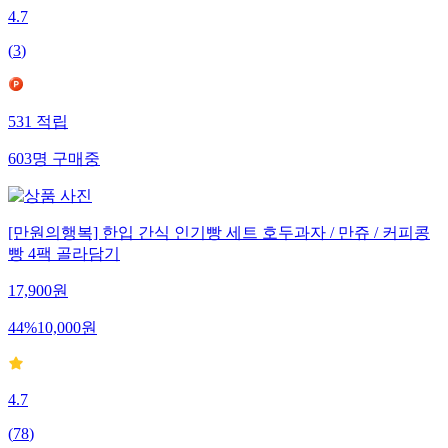
4.7
(
3
)
531
적립
603
명
구매중
[만원의행복] 한입 간식 인기빵 세트 호두과자 / 만쥬 / 커피콩
빵 4팩 골라담기
17,900
원
44
%
10,000
원
4.7
(
78
)