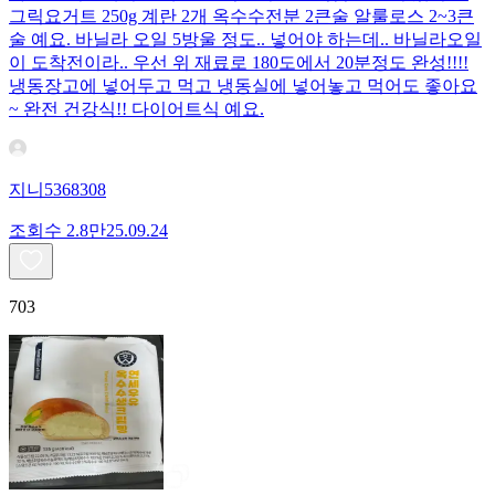
그릭요거트 250g 계란 2개 옥수수전분 2큰술 알룰로스 2~3큰
술 예요. 바닐라 오일 5방울 정도.. 넣어야 하는데.. 바닐라오일
이 도착전이라.. 우선 위 재료로 180도에서 20분정도 완성!!!!
냉동장고에 넣어두고 먹고 냉동실에 넣어놓고 먹어도 좋아요
~ 완전 건강식!! 다이어트식 예요.
지니5368308
조회수
2.8만
25.09.24
703