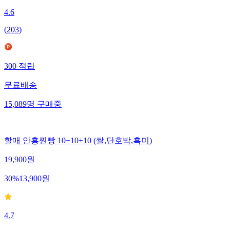
4.6
(
203
)
300
적립
무료배송
15,089
명
구매중
할매 안흥찐빵 10+10+10 (쌀,단호박,흑미)
19,900
원
30
%
13,900
원
4.7