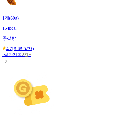
1개(60g)
154kcal
공갈빵
4.7
(리뷰
52
개)
·
식단기록
2천+