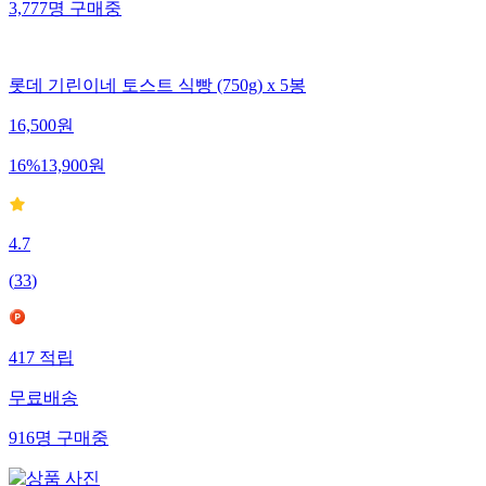
3,777
명
구매중
롯데 기린이네 토스트 식빵 (750g) x 5봉
16,500
원
16
%
13,900
원
4.7
(
33
)
417
적립
무료배송
916
명
구매중