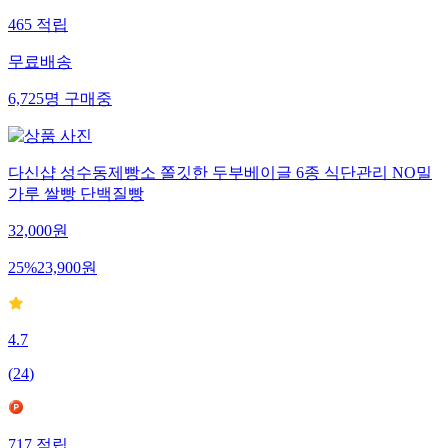
465
적립
무료배송
6,725
명
구매중
다신샵 성수동제빵소 쫄깃한 두부베이글 6종 식단관리 NO밀
가루 쌀빵 단백질빵
32,000
원
25
%
23,900
원
4.7
(
24
)
717
적립