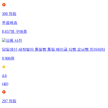
300
적립
무료배송
8,657
명
구매중
당일생산 새싹발아 통밀빵 통밀 베이글 식빵 모닝빵 치아바타
9,900
원
4.6
(
40
)
297
적립