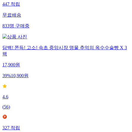
447
적립
무료배송
833
명
구매중
담백! 쫀득! 고소! 속초 중앙시장 명물 추억의 옥수수술빵 X 3
팩
17,900
원
39
%
10,900
원
4.6
(
56
)
327
적립