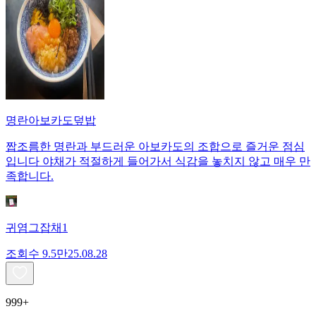
명란아보카도덮밥
짭조름한 명란과 부드러운 아보카도의 조합으로 즐거운 점심
입니다 야채가 적절하게 들어가서 식감을 놓치지 않고 매우 만
족합니다.
귀염그잡채1
조회수
9.5만
25.08.28
999+