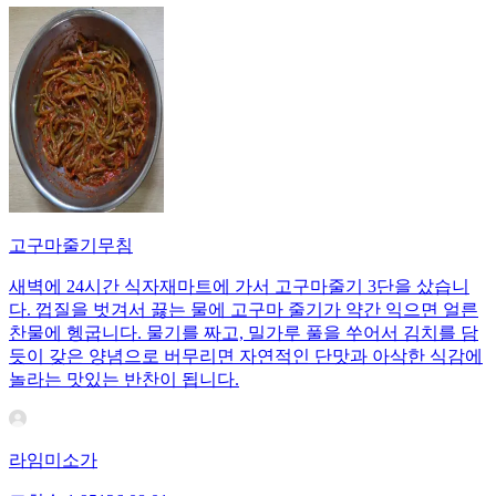
고구마줄기무침
새벽에 24시간 식자재마트에 가서 고구마줄기 3단을 샀습니
다. 껍질을 벗겨서 끓는 물에 고구마 줄기가 약간 익으면 얼른
찬물에 헹굽니다. 물기를 짜고, 밀가루 풀을 쑤어서 김치를 담
듯이 갖은 양념으로 버무리면 자연적인 단맛과 아삭한 식감에
놀라는 맛있는 반찬이 됩니다.
라임미소가