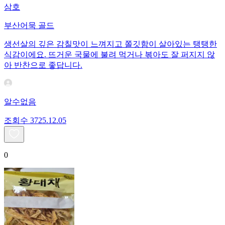
삼호
부산어묵 골드
생선살의 깊은 감칠맛이 느껴지고 쫄깃함이 살아있는 탱탱한
식감이에요. 뜨거운 국물에 불려 먹거나 볶아도 잘 퍼지지 않
아 반찬으로 좋답니다.
알수없음
조회수
37
25.12.05
0