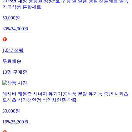
2026년 대상 청정원 정성5호 구정 설 설날 명절 선물세트 실속
가공식품 혼합세트
50,000
원
30
%
34,900
원
1,047
적립
무료배송
10
명
구매중
애사비 레몬즙 시너지 유기가공식품 분말 유기농 중년 사과초
모식초 식약청인정 식약처인증 착즙
30,000
원
16
%
25,200
원