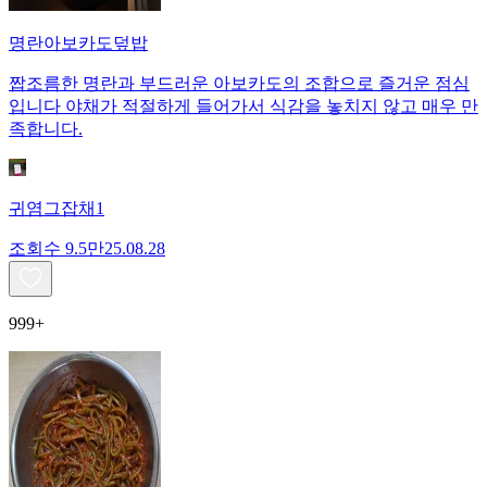
명란아보카도덮밥
짭조름한 명란과 부드러운 아보카도의 조합으로 즐거운 점심
입니다 야채가 적절하게 들어가서 식감을 놓치지 않고 매우 만
족합니다.
귀염그잡채1
조회수
9.5만
25.08.28
999+