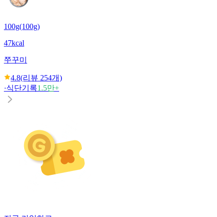
100g(100g)
47kcal
쭈꾸미
4.8
(리뷰
254
개)
·
식단기록
1.5만+