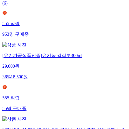
(
6
)
555
적립
953
명
구매중
[유기가공식품인증]유기농 감식초300ml
29,000
원
36
%
18,500
원
555
적립
55
명
구매중