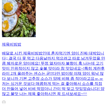
제육비빔밥
배달로 시킨 제육비빔밥인데 혼자먹기엔 양이 진짜 대박입니
다;; 결국 다 못 먹고 다음날까지 먹으려고 따로 남겨두었을 만
큼 혜자로운 양이에요! 뚜껑 열자마자 불향이 훅 나는데 고기
맛이 인위적이지 않고 숯불 맛이라 참 맛있네요~!특히 계란후
라이 2개 올려주는 센스는 굳!! ​다만 밥이랑 야채 양이 워낙 많
다 보니까 기본 고추장 소스가 양에 비해 좀 적더라고요ㅠ.ㅠ
저는 싱거운 것보다 매콤하게 먹는 걸 좋아해서 소스를 직접
더 만들어 넣어 비벼 먹었더니 간이 딱 맞고 맛있었습니다! 양
많고 불맛 나는 제육 좋아하시면 꼭 드셔보세요~^^