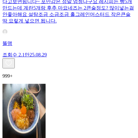
다고보면됩니다~ 포만감은 정말 엄청나구요 레시피는 빵5개
만드는데 계란5개랑 후추 마요네즈는 2큰술정도? 많이넣는걸
안좋아해요 설탕조금 소금조금 홀그레인머스터드 작은큰술
딱 요렇게 넣으면 됩니다.
똘맹
조회수
2.1만
25.08.29
999+