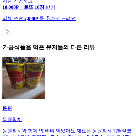
지금 가입하고
10,000P + 로또 10장
받기
리뷰 쓰면
2,000P
를 추가로 드려요
가공식품
을 먹은 유저들의 다른 리뷰
동원
동원참치
동원참치와 함께 밥 비벼 먹었어요 재료는 동원참치 1캔(살코