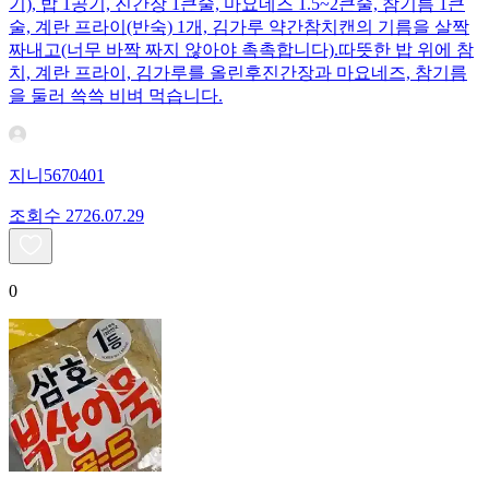
기), 밥 1공기, 진간장 1큰술, 마요네즈 1.5~2큰술, 참기름 1큰
술, 계란 프라이(반숙) 1개, 김가루 약간 ​참치캔의 기름을 살짝
짜내고(너무 바짝 짜지 않아야 촉촉합니다). ​따뜻한 밥 위에 참
치, 계란 프라이, 김가루를 올린후 ​진간장과 마요네즈, 참기름
을 둘러 쓱쓱 비벼 먹습니다.
지니5670401
조회수
27
26.07.29
0