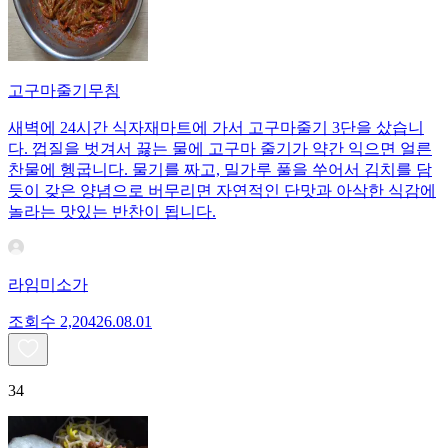
고구마줄기무침
새벽에 24시간 식자재마트에 가서 고구마줄기 3단을 샀습니
다. 껍질을 벗겨서 끓는 물에 고구마 줄기가 약간 익으면 얼른
찬물에 헹굽니다. 물기를 짜고, 밀가루 풀을 쑤어서 김치를 담
듯이 갖은 양념으로 버무리면 자연적인 단맛과 아삭한 식감에
놀라는 맛있는 반찬이 됩니다.
라임미소가
조회수
2,204
26.08.01
34