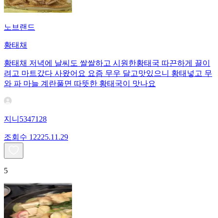
노브랜드
황태채
황태채 저녁에 날씨도 쌀쌀하고 시원한황태국 따끈하게 끌이
려고 마트갔다 사왔어요 요즘 무우 달고맛있으니 황태넣고 무
와 파 마늘 계란풀면 따뜻한 황태국이 맛나요
지니5347128
조회수
122
25.11.29
5