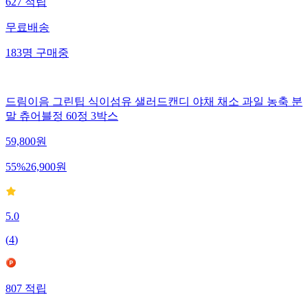
627
적립
무료배송
183
명
구매중
드림이음 그린팁 식이섬유 샐러드캔디 야채 채소 과일 농축 분
말 츄어블정 60정 3박스
59,800
원
55
%
26,900
원
5.0
(
4
)
807
적립