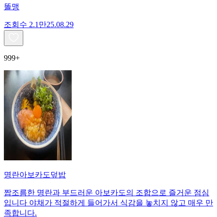
똘맹
조회수
2.1만
25.08.29
999+
명란아보카도덮밥
짭조름한 명란과 부드러운 아보카도의 조합으로 즐거운 점심
입니다 야채가 적절하게 들어가서 식감을 놓치지 않고 매우 만
족합니다.