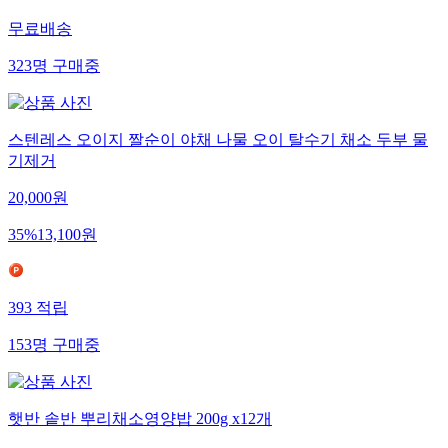
무료배송
323
명
구매중
스텐레스 오이지 짤순이 야채 나물 오이 탈수기 채소 두부 물
기제거
20,000
원
35
%
13,100
원
393
적립
153
명
구매중
햇반 솥반 뿌리채소영양밥 200g x12개