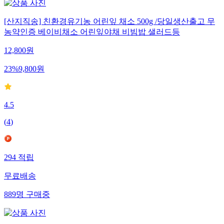
[산지직송] 친환경유기농 어린잎 채소 500g /당일생산출고 무
농약인증 베이비채소 어린잎야채 비빔밥 샐러드등
12,800
원
23
%
9,800
원
4.5
(
4
)
294
적립
무료배송
889
명
구매중