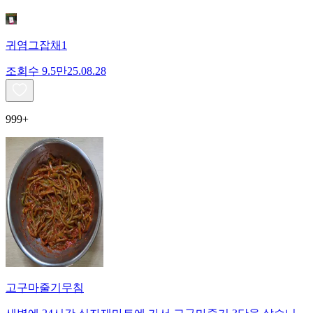
귀염그잡채1
조회수
9.5만
25.08.28
999+
고구마줄기무침