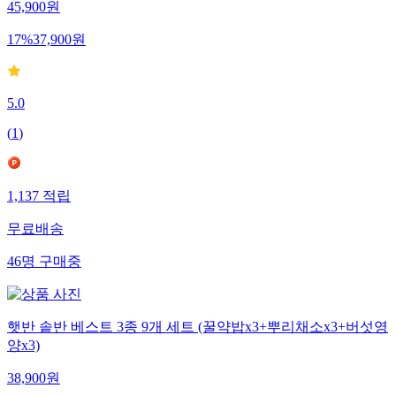
45,900
원
17
%
37,900
원
5.0
(
1
)
1,137
적립
무료배송
46
명
구매중
햇반 솥반 베스트 3종 9개 세트 (꿀약밥x3+뿌리채소x3+버섯영
양x3)
38,900
원