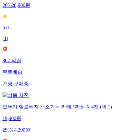
26
%
28,900
원
5.0
(
1
)
867
적립
무료배송
27
명
구매중
오뚜기 헬로베지 채소가득 카레 / 짜장 X 4개 (택 1)
19,900
원
29
%
14,200
원