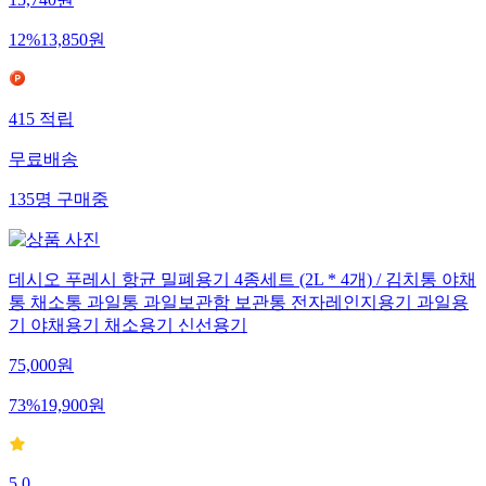
15,740
원
12
%
13,850
원
415
적립
무료배송
135
명
구매중
데시오 푸레시 항균 밀폐용기 4종세트 (2L * 4개) / 김치통 야채
통 채소통 과일통 과일보관함 보관통 전자레인지용기 과일용
기 야채용기 채소용기 신선용기
75,000
원
73
%
19,900
원