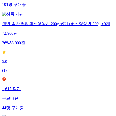
191
명
구매중
햇반 솥반 뿌리채소영양밥 200g x9개+버섯영양밥 200g x9개
72,900
원
26
%
53,900
원
5.0
(
1
)
1,617
적립
무료배송
44
명
구매중