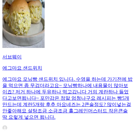
서브웨이
에그마요 샌드위치
에그마요 모닝빵 샌드위치 입니다. 수영을 하는데 가기전에 밥
을 먹으면 좀 무겁더라고요~ 모닝빵하나에 내용물이 많아보
이죠? 저거 하나에 두유하나 먹고갑니다 거의 계란하나 들었
다고보면됩니다~ 포만감은 정말 엄청나구요 레시피는 빵5개
만드는데 계란5개랑 후추 마요네즈는 2큰술정도? 많이넣는걸
안좋아해요 설탕조금 소금조금 홀그레인머스터드 작은큰술
딱 요렇게 넣으면 됩니다.