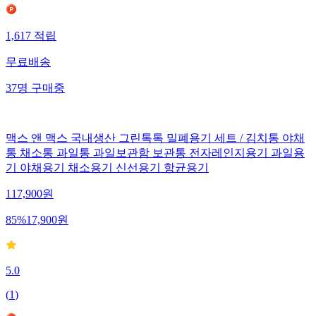
1,617
적립
무료배송
37
명
구매중
맥스 앤 맥스 국내생산 그린톡톡 밀폐용기 세트 / 김치통 야채
통 채소통 과일통 과일보관함 보관통 전자레인지용기 과일용
기 야채용기 채소용기 신선용기 항균용기
117,900
원
85
%
17,900
원
5.0
(
1
)