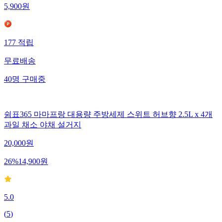
5,900
원
177
적립
무료배송
40
명
구매중
쉼표365 마마프랑 대용량 주방세제 스위트 허브향 2.5L x 4개
과일 채소 야채 설거지
20,000
원
26
%
14,900
원
5.0
(
5
)