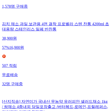
1,578
명
구매중
김치 채소 과일 보관용 4면 결착 프로벨라 스텐 찬통 4200ml 초
대용량 스테인리스 밀폐 반찬통
38,900
원
57
%
16,900
원
507
적립
무료배송
32
명
구매중
[산지직송] 자연미가 국내산 무농약 유러피안 샐러드채소 1kg
/ 쌈채소 4종내외 당일포장출고 /버터헤드,로메인,프릴레퍼스,