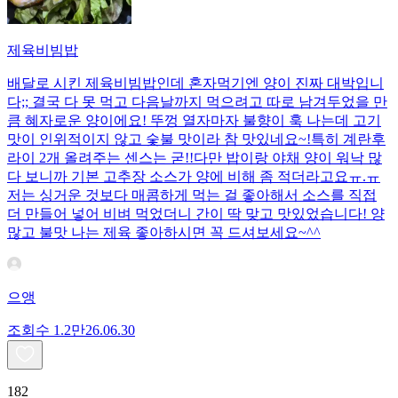
제육비빔밥
배달로 시킨 제육비빔밥인데 혼자먹기엔 양이 진짜 대박입니
다;; 결국 다 못 먹고 다음날까지 먹으려고 따로 남겨두었을 만
큼 혜자로운 양이에요! 뚜껑 열자마자 불향이 훅 나는데 고기
맛이 인위적이지 않고 숯불 맛이라 참 맛있네요~!특히 계란후
라이 2개 올려주는 센스는 굳!! ​다만 밥이랑 야채 양이 워낙 많
다 보니까 기본 고추장 소스가 양에 비해 좀 적더라고요ㅠ.ㅠ
저는 싱거운 것보다 매콤하게 먹는 걸 좋아해서 소스를 직접
더 만들어 넣어 비벼 먹었더니 간이 딱 맞고 맛있었습니다! 양
많고 불맛 나는 제육 좋아하시면 꼭 드셔보세요~^^
으앵
조회수
1.2만
26.06.30
182