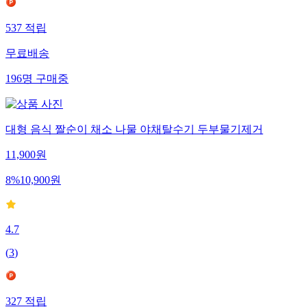
537
적립
무료배송
196
명
구매중
대형 음식 짤순이 채소 나물 야채탈수기 두부물기제거
11,900
원
8
%
10,900
원
4.7
(
3
)
327
적립