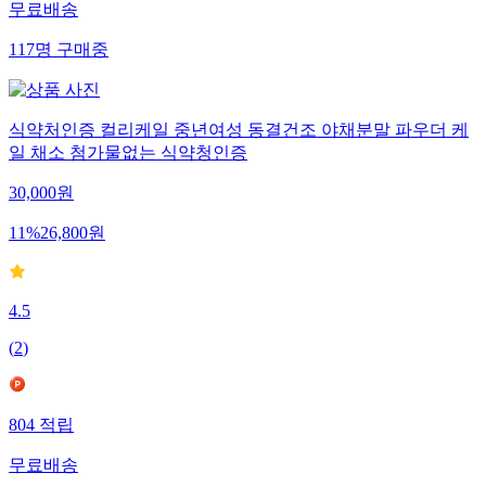
무료배송
117
명
구매중
식약처인증 컬리케일 중년여성 동결건조 야채분말 파우더 케
일 채소 첨가물없는 식약청인증
30,000
원
11
%
26,800
원
4.5
(
2
)
804
적립
무료배송