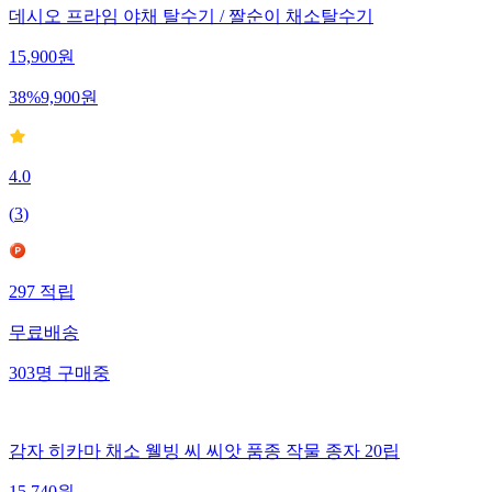
데시오 프라임 야채 탈수기 / 짤순이 채소탈수기
15,900
원
38
%
9,900
원
4.0
(
3
)
297
적립
무료배송
303
명
구매중
감자 히카마 채소 웰빙 씨 씨앗 품종 작물 종자 20립