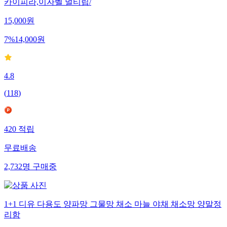
카이피라,이자벨 멀티립/
15,000
원
7
%
14,000
원
4.8
(
118
)
420
적립
무료배송
2,732
명
구매중
1+1 디유 다용도 양파망 그물망 채소 마늘 야채 채소망 양말정
리함