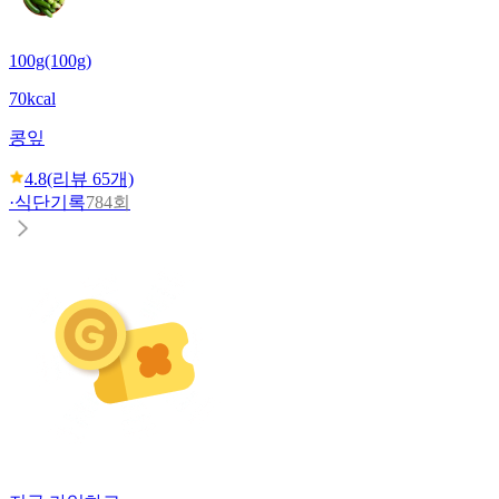
100g(100g)
70kcal
콩잎
4.8
(리뷰
65
개)
·
식단기록
784회