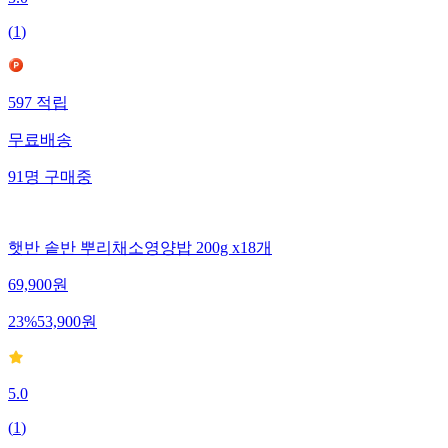
5.0
(
1
)
597
적립
무료배송
91
명
구매중
햇반 솥반 뿌리채소영양밥 200g x18개
69,900
원
23
%
53,900
원
5.0
(
1
)