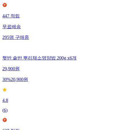
447
적립
무료배송
295
명
구매중
햇반 솥반 뿌리채소영양밥 200g x6개
29,900
원
30
%
20,900
원
4.8
(
6
)