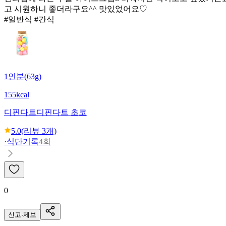
고 시원하니 좋더라구요^^ 맛있었어요♡
#일반식 #간식
1인분(63g)
155kcal
디핀다트
디핀다트 초코
5.0
(리뷰
3
개)
·
식단기록
4회
0
신고·제보