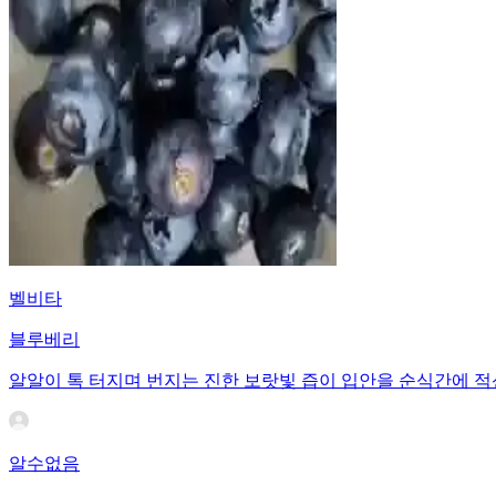
벨비타
블루베리
알알이 톡 터지며 번지는 진한 보랏빛 즙이 입안을 순식간에 적
알수없음