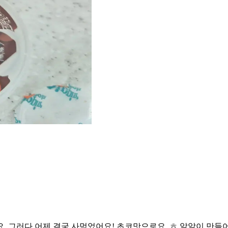
요. 그러다 어제 결국 사먹었어요! 초코맛으로요..ㅎ 알알이 만