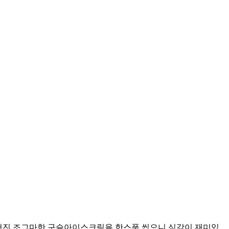
들어진 조그마한 구슬아이스크림을 한스푼 씹으니 식감이 재미있