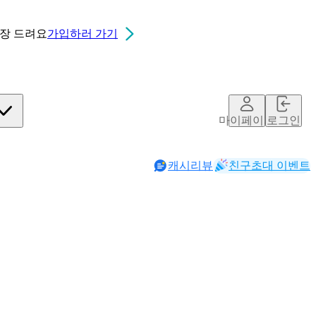
0장
드려요
가입하러 가기
마이페이지
로그인
캐시리뷰
친구초대 이벤트