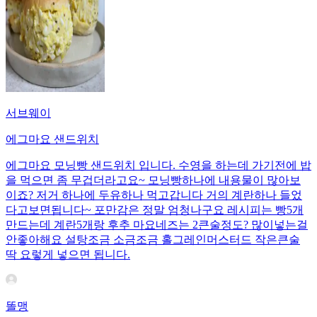
서브웨이
에그마요 샌드위치
에그마요 모닝빵 샌드위치 입니다. 수영을 하는데 가기전에 밥
을 먹으면 좀 무겁더라고요~ 모닝빵하나에 내용물이 많아보
이죠? 저거 하나에 두유하나 먹고갑니다 거의 계란하나 들었
다고보면됩니다~ 포만감은 정말 엄청나구요 레시피는 빵5개
만드는데 계란5개랑 후추 마요네즈는 2큰술정도? 많이넣는걸
안좋아해요 설탕조금 소금조금 홀그레인머스터드 작은큰술
딱 요렇게 넣으면 됩니다.
똘맹