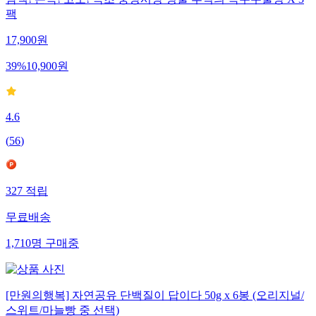
담백! 쫀득! 고소! 속초 중앙시장 명물 추억의 옥수수술빵 X 3
팩
17,900
원
39
%
10,900
원
4.6
(
56
)
327
적립
무료배송
1,710
명
구매중
[만원의행복] 자연공유 단백질이 답이다 50g x 6봉 (오리지널/
스위트/마늘빵 중 선택)