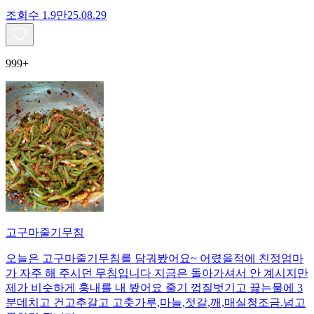
조회수
1.9만
25.08.29
999+
고구마줄기무침
오늘은 고구마줄기무침를 담궈봤어요~ 어렸을적에 친정엄마
가 자주 해 주시던 무침입니다 지금은 돌아가셔서 안 계시지만
제가 비슷하게 훙내를 내 봤어요 줄기 껍질벗기고 끓는물에 3
분데치고 건고추갈고 고춧가루,마늘,젓갈,깨,매실청조금.넘고