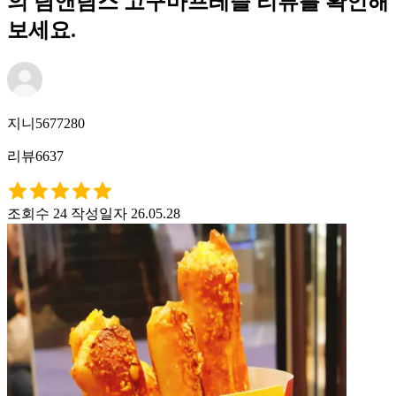
의 탐앤탐스 고구마프레즐 리뷰를 확인해
보세요.
지니5677280
리뷰6637
조회수 24
작성일자 26.05.28