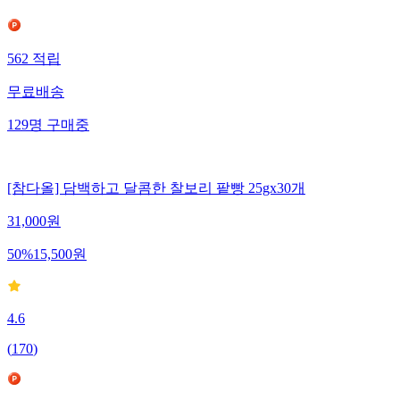
562
적립
무료배송
129
명
구매중
[참다올] 담백하고 달콤한 찰보리 팥빵 25gx30개
31,000
원
50
%
15,500
원
4.6
(
170
)