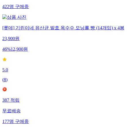
422
명
구매중
[롯데] 기린이네 유산균 발효 옥수수 모닝롤 빵 (14개입) x 4봉
23,900
원
46
%
12,900
원
5.0
(
8
)
387
적립
무료배송
177
명
구매중