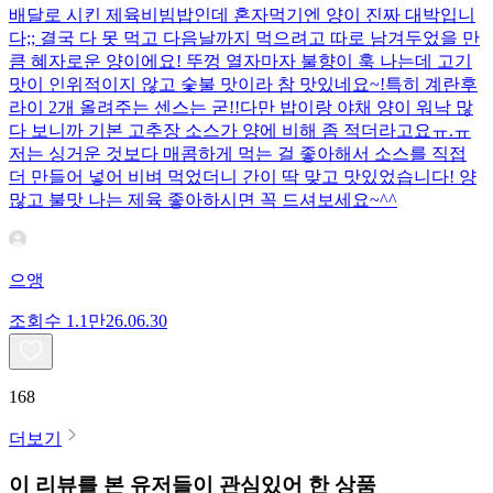
배달로 시킨 제육비빔밥인데 혼자먹기엔 양이 진짜 대박입니
다;; 결국 다 못 먹고 다음날까지 먹으려고 따로 남겨두었을 만
큼 혜자로운 양이에요! 뚜껑 열자마자 불향이 훅 나는데 고기
맛이 인위적이지 않고 숯불 맛이라 참 맛있네요~!특히 계란후
라이 2개 올려주는 센스는 굳!! ​다만 밥이랑 야채 양이 워낙 많
다 보니까 기본 고추장 소스가 양에 비해 좀 적더라고요ㅠ.ㅠ
저는 싱거운 것보다 매콤하게 먹는 걸 좋아해서 소스를 직접
더 만들어 넣어 비벼 먹었더니 간이 딱 맞고 맛있었습니다! 양
많고 불맛 나는 제육 좋아하시면 꼭 드셔보세요~^^
으앵
조회수
1.1만
26.06.30
168
더보기
이 리뷰를 본 유저들이 관심있어 한 상품