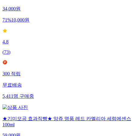
34,000
원
71
%
10,000
원
4.8
(
73
)
300
적립
무료배송
5,411
명
구매중
★기미모공 효과직빵★ 앙쥬 명품 레드 카멜리아 세럼에센스
100ml