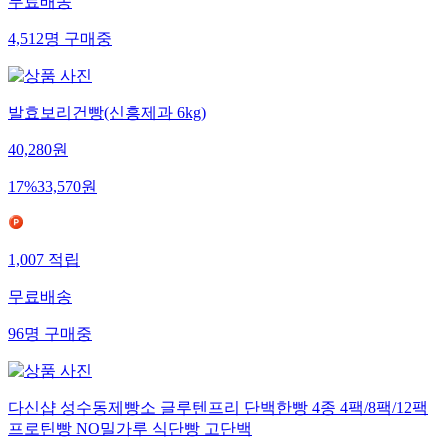
무료배송
4,512
명
구매중
발효보리건빵(신흥제과 6kg)
40,280
원
17
%
33,570
원
1,007
적립
무료배송
96
명
구매중
다신샵 성수동제빵소 글루텐프리 단백한빵 4종 4팩/8팩/12팩
프로틴빵 NO밀가루 식단빵 고단백