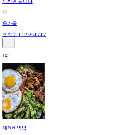
무치면 됩니다
울가족
조회수
1.1만
26.07.07
105
제육비빔밥