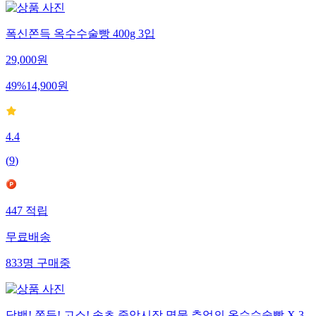
폭신쫀득 옥수수술빵 400g 3입
29,000
원
49
%
14,900
원
4.4
(
9
)
447
적립
무료배송
833
명
구매중