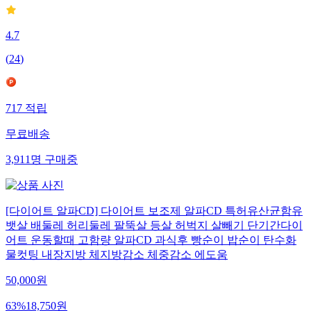
4.7
(
24
)
717
적립
무료배송
3,911
명
구매중
[다이어트 알파CD] 다이어트 보조제 알파CD 특허유산균함유
뱃살 배둘레 허리둘레 팔뚝살 등살 허벅지 살빼기 단기간다이
어트 운동할때 고함량 알파CD 과식후 빵순이 밥순이 탄수화
물컷팅 내장지방 체지방감소 체중감소 에도움
50,000
원
63
%
18,750
원