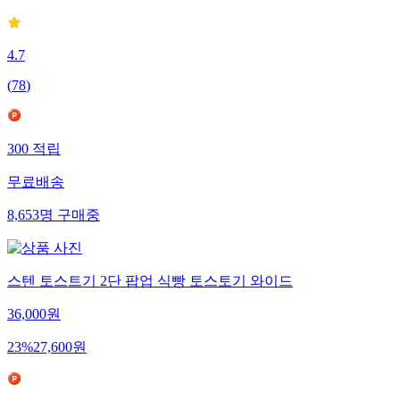
4.7
(
78
)
300
적립
무료배송
8,653
명
구매중
스텐 토스트기 2단 팝업 식빵 토스토기 와이드
36,000
원
23
%
27,600
원