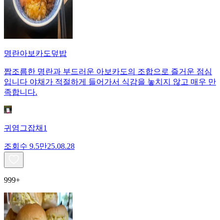
명란아보카도덮밥
짭조름한 명란과 부드러운 아보카도의 조합으로 즐거운 점심
입니다 야채가 적절하게 들어가서 식감을 놓치지 않고 매우 만
족합니다.
귀염그잡채1
조회수
9.5만
25.08.28
999+