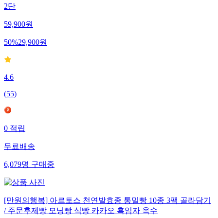
2단
59,900
원
50
%
29,900
원
4.6
(
55
)
0
적립
무료배송
6,079
명
구매중
[만원의행복] 아르토스 천연발효종 통밀빵 10종 3팩 골라담기
/ 주문후제빵 모닝빵 식빵 카카오 흑임자 옥수