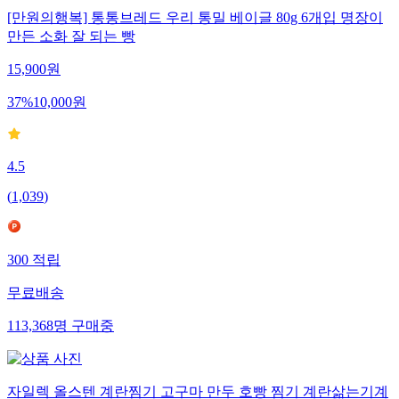
[만원의행복] 통통브레드 우리 통밀 베이글 80g 6개입 명장이
만든 소화 잘 되는 빵
15,900
원
37
%
10,000
원
4.5
(
1,039
)
300
적립
무료배송
113,368
명
구매중
자일렉 올스텐 계란찜기 고구마 만두 호빵 찜기 계란삶는기계