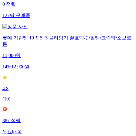
0
적립
127
명
구매중
롯데 기린빵 10종 5+5 골라담기 꿀호떡/단팥빵/크림빵/소보로
등
15,000
원
14
%
12,900
원
4.8
(
10
)
387
적립
무료배송