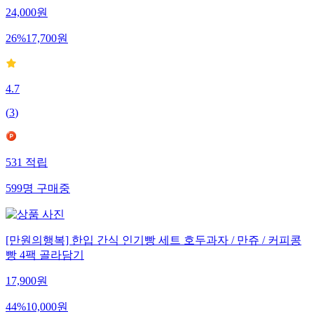
24,000
원
26
%
17,700
원
4.7
(
3
)
531
적립
599
명
구매중
[만원의행복] 한입 간식 인기빵 세트 호두과자 / 만쥬 / 커피콩
빵 4팩 골라담기
17,900
원
44
%
10,000
원