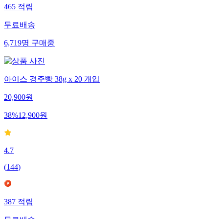
465
적립
무료배송
6,719
명
구매중
아이스 경주빵 38g x 20 개입
20,900
원
38
%
12,900
원
4.7
(
144
)
387
적립