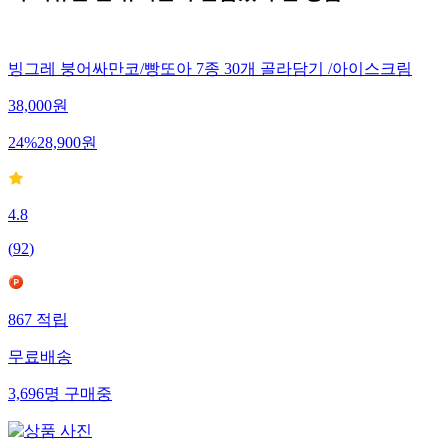
빙그레 붕어싸만코/빵또아 7종 30개 골라담기 /아이스크림
38,000
원
24
%
28,900
원
4.8
(
92
)
867
적립
무료배송
3,696
명
구매중