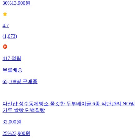
30
%
13,900
원
4.7
(
1,673
)
417
적립
무료배송
65,108
명
구매중
다신샵 성수동제빵소 쫄깃한 두부베이글 6종 식단관리 NO밀
가루 쌀빵 단백질빵
32,000
원
25
%
23,900
원