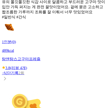
유의 쫄깃쫄깃한 식감 사이로 달콤하고 부드러운 고구마 맛이
입안 가득 퍼지는 게 완전 꿀맛이었어요. 겉에 묻은 고소하고
짭조름한 가루까지 조화를 잘 이뤄서 너무 맛있었어요
#일반식 #간식
1인분(0)
489kcal
탐앤탐스
고구마프레즐
3.8
(리뷰
4
개)
·
식단기록
2회