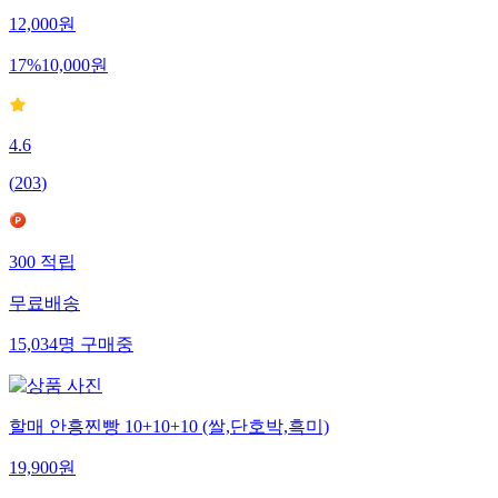
12,000
원
17
%
10,000
원
4.6
(
203
)
300
적립
무료배송
15,034
명
구매중
할매 안흥찐빵 10+10+10 (쌀,단호박,흑미)
19,900
원