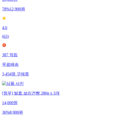
59,000
원
78
%
12,900
원
4.6
(
63
)
387
적립
무료배송
3,454
명
구매중
[청우] 발효 보리건빵 280g x 3개
14,000
원
36
%
8,900
원