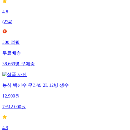
4.8
(
274
)
300
적립
무료배송
38,669
명
구매중
농심 백산수 무라벨 2L 12병 생수
12,900
원
7
%
12,000
원
4.9