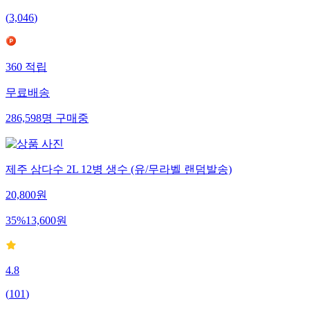
(
3,046
)
360
적립
무료배송
286,598
명
구매중
제주 삼다수 2L 12병 생수 (유/무라벨 랜덤발송)
20,800
원
35
%
13,600
원
4.8
(
101
)