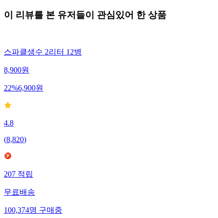
이 리뷰를 본 유저들이 관심있어 한 상품
스파클생수 2리터 12병
8,900
원
22
%
6,900
원
4.8
(
8,820
)
207
적립
무료배송
100,374
명
구매중