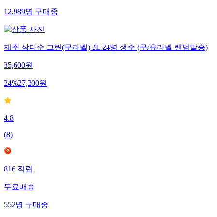
12,989
명
구매중
제주 삼다수 그린(무라벨) 2L 24병 생수 (무/유라벨 랜덤발송)
35,600
원
24
%
27,200
원
4.8
(
8
)
816
적립
무료배송
552
명
구매중