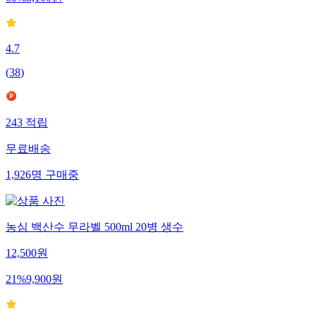
60
%
8,100
원
4.7
(
38
)
243
적립
무료배송
1,926
명
구매중
농심 백산수 무라벨 500ml 20병 생수
12,500
원
21
%
9,900
원