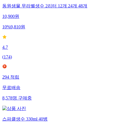
동원샘물 무라벨생수 2리터 12개 24개 48개
10,900
원
10
%
9,810
원
4.7
(
174
)
294
적립
무료배송
8,578
명
구매중
스파클생수 330ml 40병