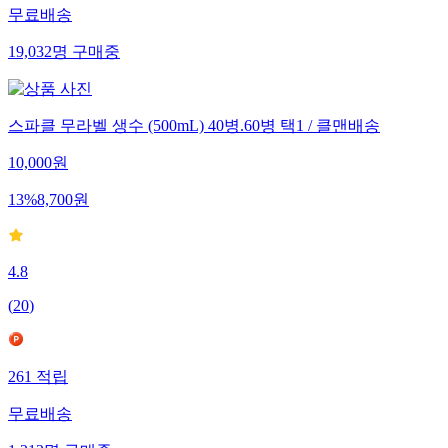
무료배송
19,032
명
구매중
스파클 무라벨 생수 (500mL) 40병.60병 택1 / 클맨배송
10,000
원
13
%
8,700
원
4.8
(
20
)
261
적립
무료배송