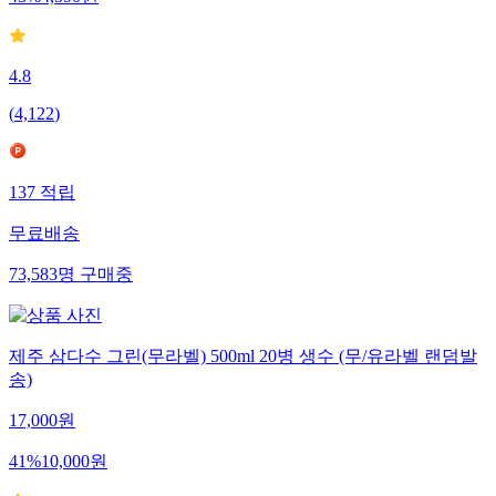
43
%
4,590
원
4.8
(
4,122
)
137
적립
무료배송
73,583
명
구매중
제주 삼다수 그린(무라벨) 500ml 20병 생수 (무/유라벨 랜덤발
송)
17,000
원
41
%
10,000
원