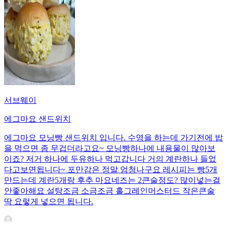
서브웨이
에그마요 샌드위치
에그마요 모닝빵 샌드위치 입니다. 수영을 하는데 가기전에 밥
을 먹으면 좀 무겁더라고요~ 모닝빵하나에 내용물이 많아보
이죠? 저거 하나에 두유하나 먹고갑니다 거의 계란하나 들었
다고보면됩니다~ 포만감은 정말 엄청나구요 레시피는 빵5개
만드는데 계란5개랑 후추 마요네즈는 2큰술정도? 많이넣는걸
안좋아해요 설탕조금 소금조금 홀그레인머스터드 작은큰술
딱 요렇게 넣으면 됩니다.