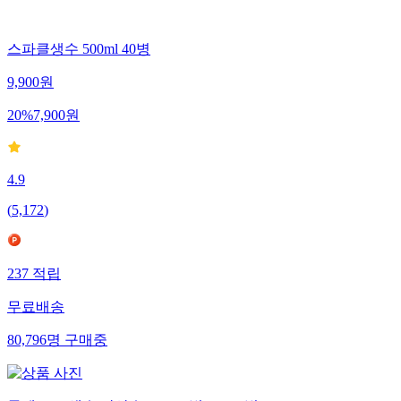
스파클생수 500ml 40병
9,900
원
20
%
7,900
원
4.9
(
5,172
)
237
적립
무료배송
80,796
명
구매중