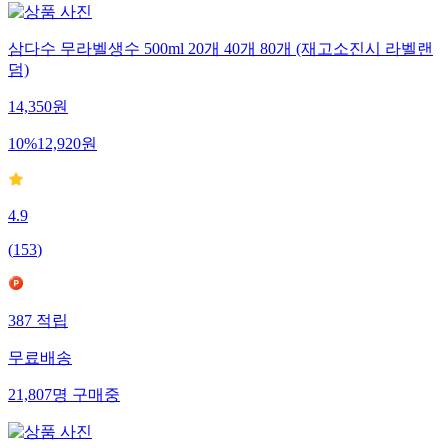
삼다수 무라벨생수 500ml 20개 40개 80개 (재고소진시 라벨랜
덤)
14,350
원
10
%
12,920
원
4.9
(
153
)
387
적립
무료배송
21,807
명
구매중