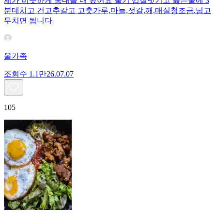
제가 비슷하게 훙내를 내 봤어요 줄기 껍질벗기고 끓는물에 3
분데치고 건고추갈고 고춧가루,마늘,젓갈,깨,매실청조금.넘고
무치면 됩니다
울가족
조회수
1.1만
26.07.07
105