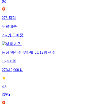
(
6
)
276
적립
무료배송
252
명
구매중
농심 백산수 무라벨 2L 12병 생수
16,400
원
27
%
12,000
원
4.8
(
393
)