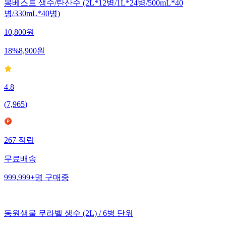
몽베스트 생수/탄산수 (2L*12병/1L*24병/500mL*40
병/330mL*40병)
10,800
원
18
%
8,900
원
4.8
(
7,965
)
267
적립
무료배송
999,999+
명
구매중
동원샘물 무라벨 생수 (2L) / 6병 단위