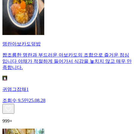
명란아보카도덮밥
짭조름한 명란과 부드러운 아보카도의 조합으로 즐거운 점심
입니다 야채가 적절하게 들어가서 식감을 놓치지 않고 매우 만
족합니다.
귀염그잡채1
조회수
9.5만
25.08.28
999+