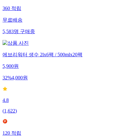
360
적립
무료배송
5,583
명
구매중
에브리워터 생수 2lx6팩 / 500mlx20팩
5,900
원
32
%
4,000
원
4.8
(
1,622
)
120
적립