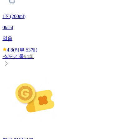
1잔(200ml)
0kcal
얼음
4.8
(리뷰
53
개)
·
식단기록
94회