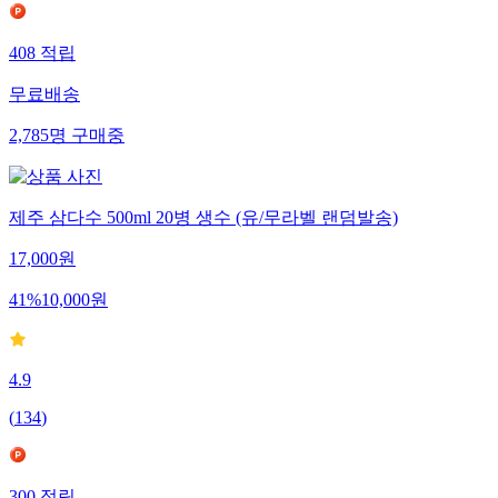
408
적립
무료배송
2,785
명
구매중
제주 삼다수 500ml 20병 생수 (유/무라벨 랜덤발송)
17,000
원
41
%
10,000
원
4.9
(
134
)