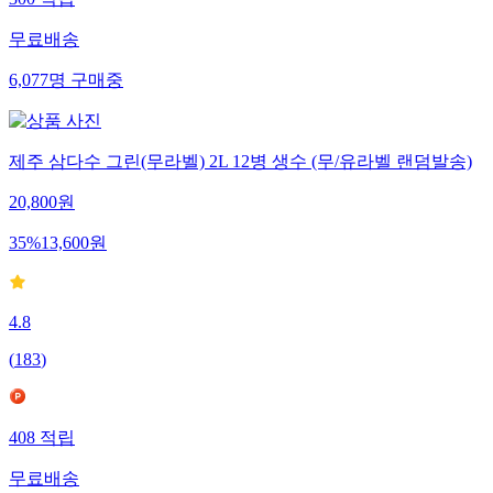
300
적립
무료배송
6,077
명
구매중
제주 삼다수 그린(무라벨) 2L 12병 생수 (무/유라벨 랜덤발송)
20,800
원
35
%
13,600
원
4.8
(
183
)
408
적립
무료배송