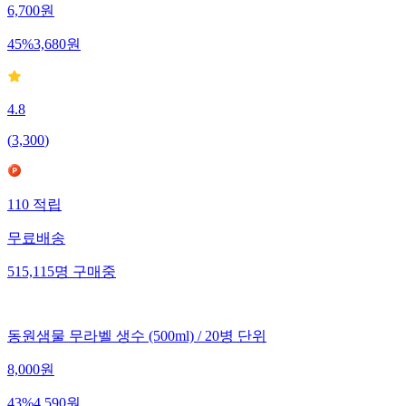
6,700
원
45
%
3,680
원
4.8
(
3,300
)
110
적립
무료배송
515,115
명
구매중
동원샘물 무라벨 생수 (500ml) / 20병 단위
8,000
원