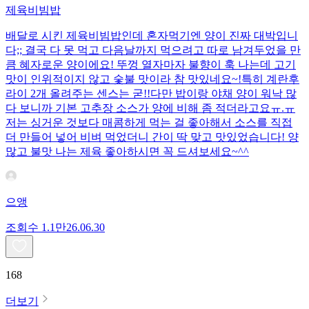
제육비빔밥
배달로 시킨 제육비빔밥인데 혼자먹기엔 양이 진짜 대박입니
다;; 결국 다 못 먹고 다음날까지 먹으려고 따로 남겨두었을 만
큼 혜자로운 양이에요! 뚜껑 열자마자 불향이 훅 나는데 고기
맛이 인위적이지 않고 숯불 맛이라 참 맛있네요~!특히 계란후
라이 2개 올려주는 센스는 굳!! ​다만 밥이랑 야채 양이 워낙 많
다 보니까 기본 고추장 소스가 양에 비해 좀 적더라고요ㅠ.ㅠ
저는 싱거운 것보다 매콤하게 먹는 걸 좋아해서 소스를 직접
더 만들어 넣어 비벼 먹었더니 간이 딱 맞고 맛있었습니다! 양
많고 불맛 나는 제육 좋아하시면 꼭 드셔보세요~^^
으앵
조회수
1.1만
26.06.30
168
더보기