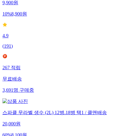
9,900
원
10
%
8,900
원
4.9
(
191
)
267
적립
무료배송
3,691
명
구매중
스파클 무라벨 생수 (2L) 12병.18병 택1 / 클맨배송
20,000
원