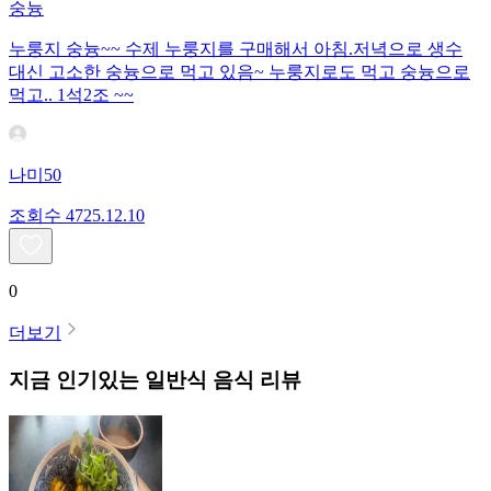
숭늉
누룽지 숭늉~~ 수제 누룽지를 구매해서 아침.저녁으로 생수
대신 고소한 숭늉으로 먹고 있음~ 누룽지로도 먹고 숭늉으로
먹고.. 1석2조 ~~
나미50
조회수
47
25.12.10
0
더보기
지금 인기있는
일반식
음식 리뷰