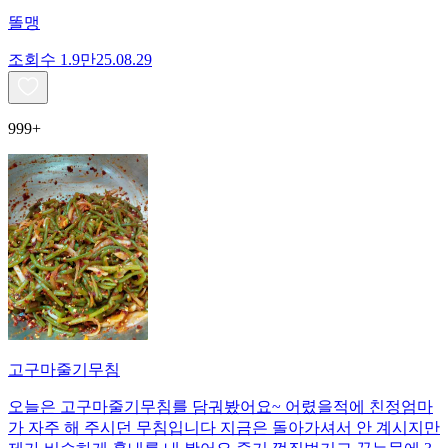
똘맹
조회수
1.9만
25.08.29
999+
고구마줄기무침
오늘은 고구마줄기무침를 담궈봤어요~ 어렸을적에 친정엄마
가 자주 해 주시던 무침입니다 지금은 돌아가셔서 안 계시지만