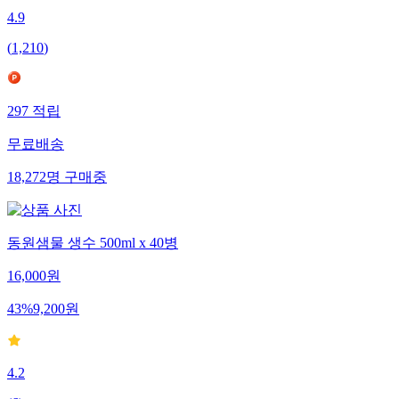
4.9
(
1,210
)
297
적립
무료배송
18,272
명
구매중
동원샘물 생수 500ml x 40병
16,000
원
43
%
9,200
원
4.2