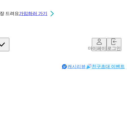
0장
드려요
가입하러 가기
마이페이지
로그인
캐시리뷰
친구초대 이벤트