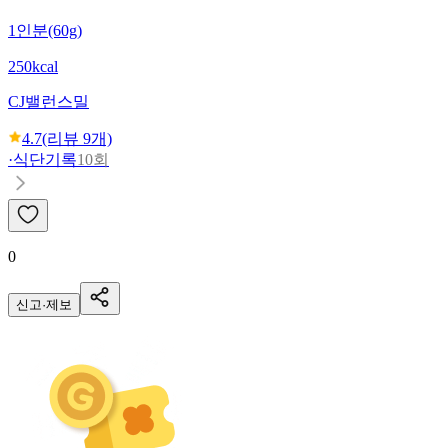
1인분(60g)
250kcal
CJ
밸런스밀
4.7
(리뷰
9
개)
·
식단기록
10회
0
신고·제보