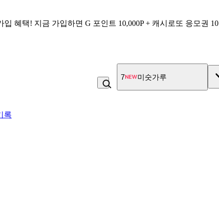
가입 혜택!
지금 가입하면
G 포인트 10,000P + 캐시로또 응모권 1
7
미숫가루
기록