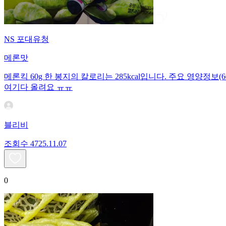
NS 포대유청
메론맛
메론킥 60g 한 봉지의 칼로리는 285kcal입니다. 주요 영양정보(60
여기다 올려요 ㅠㅠ
블리비
조회수
47
25.11.07
0