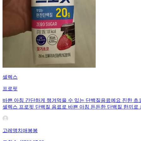
셀렉스
프로핏
바쁜 아침 간단하게 챙겨먹을 수 있는 단백질음료예요 진한 초
셀렉스 프로핏 단백질 음료로 바쁜 아침 든든한 단백질 한끼로
고레앵치애봉봉