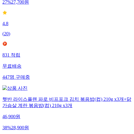
27
%
27,700
원
4.8
(
20
)
831
적립
무료배송
447
명
구매중
햇반 라이스플랜 파로 비프포크 김치 볶음밥(컵) 210g x3개+닭
가슴살 계란 볶음밥(컵) 210g x3개
46,900
원
38
%
28,900
원