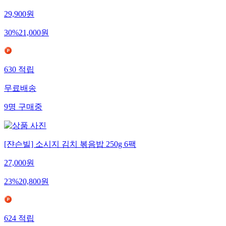
29,900
원
30
%
21,000
원
630
적립
무료배송
9
명
구매중
[쟌슨빌] 소시지 김치 볶음밥 250g 6팩
27,000
원
23
%
20,800
원
624
적립