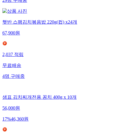
29
명
구매중
햇반 스팸김치볶음밥 220g(컵) x24개
67,900
원
2,037
적립
무료배송
4
명
구매중
샘표 김치찌개전용 꽁치 400g x 10개
56,000
원
17
%
46,360
원