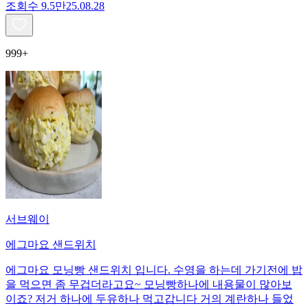
조회수
9.5만
25.08.28
999+
서브웨이
에그마요 샌드위치
에그마요 모닝빵 샌드위치 입니다. 수영을 하는데 가기전에 밥
을 먹으면 좀 무겁더라고요~ 모닝빵하나에 내용물이 많아보
이죠? 저거 하나에 두유하나 먹고갑니다 거의 계란하나 들었