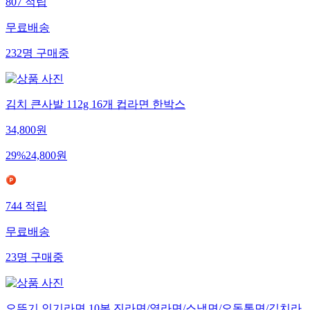
807
적립
무료배송
232
명
구매중
김치 큰사발 112g 16개 컵라면 한박스
34,800
원
29
%
24,800
원
744
적립
무료배송
23
명
구매중