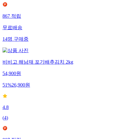
867
적립
무료배송
14
명
구매중
비비고 해남재 포기배추김치 2kg
54,900
원
51
%
26,900
원
4.8
(
4
)