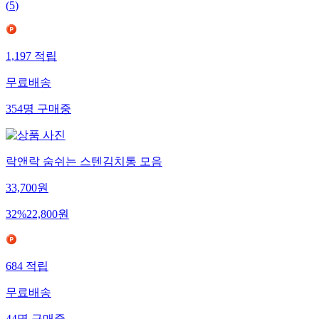
(
5
)
1,197
적립
무료배송
354
명
구매중
락앤락 숨쉬는 스텐김치통 모음
33,700
원
32
%
22,800
원
684
적립
무료배송