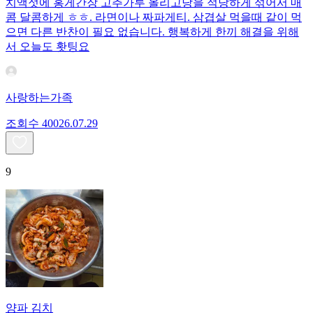
치액젓에 홍게간장 고추가루 올리고당을 적당하게 섞어서 매
콤 달콤하게 ㅎㅎ. 라면이나 짜파게티. 삼겹살 먹을때 같이 먹
으면 다른 반찬이 필요 없습니다. 행복하게 한끼 해결을 위해
서 오늘도 홧팅요
사랑하는가족
조회수
400
26.07.29
9
양파 김치