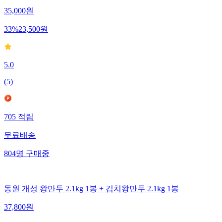
35,000
원
33
%
23,500
원
5.0
(
5
)
705
적립
무료배송
804
명
구매중
동원 개성 왕만두 2.1kg 1봉 + 김치왕만두 2.1kg 1봉
37,800
원