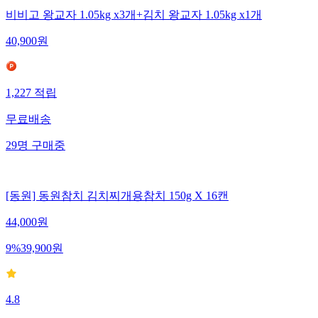
비비고 왕교자 1.05kg x3개+김치 왕교자 1.05kg x1개
40,900
원
1,227
적립
무료배송
29
명
구매중
[동원] 동원참치 김치찌개용참치 150g X 16캔
44,000
원
9
%
39,900
원
4.8