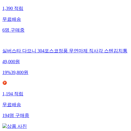
1,390
적립
무료배송
6
명
구매중
실버스타 다므니 304포스코정품 무연마제 직사각 스텐김치통
49,000
원
19
%
39,800
원
1,194
적립
무료배송
194
명
구매중