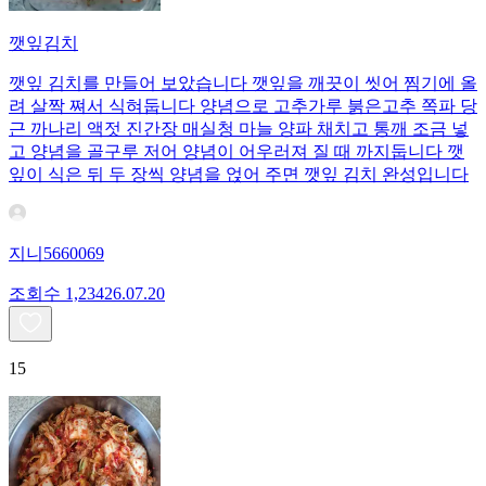
깻잎김치
깻잎 김치를 만들어 보았습니다 깻잎을 깨끗이 씻어 찜기에 올
려 살짝 쪄서 식혀둡니다 양념으로 고추가루 붉은고추 쪽파 당
근 까나리 액젓 진간장 매실청 마늘 양파 채치고 통깨 조금 넣
고 양념을 골구루 저어 양념이 어우러져 질 때 까지둡니다 깻
잎이 식은 뒤 두 장씩 양념을 얹어 주면 깻잎 김치 완성입니다
지니5660069
조회수
1,234
26.07.20
15