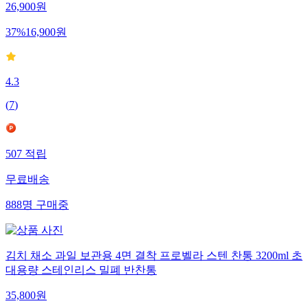
26,900
원
37
%
16,900
원
4.3
(
7
)
507
적립
무료배송
888
명
구매중
김치 채소 과일 보관용 4면 결착 프로벨라 스텐 찬통 3200ml 초
대용량 스테인리스 밀폐 반찬통
35,800
원