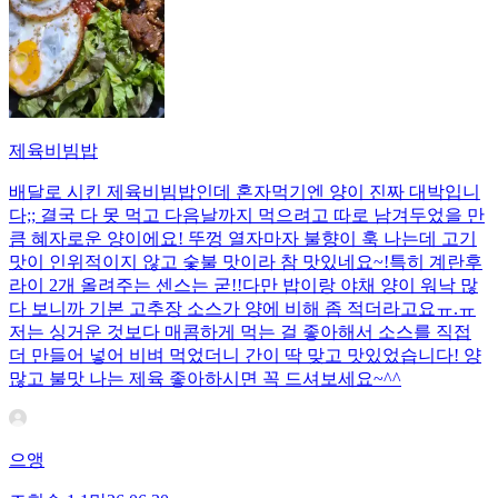
제육비빔밥
배달로 시킨 제육비빔밥인데 혼자먹기엔 양이 진짜 대박입니
다;; 결국 다 못 먹고 다음날까지 먹으려고 따로 남겨두었을 만
큼 혜자로운 양이에요! 뚜껑 열자마자 불향이 훅 나는데 고기
맛이 인위적이지 않고 숯불 맛이라 참 맛있네요~!특히 계란후
라이 2개 올려주는 센스는 굳!! ​다만 밥이랑 야채 양이 워낙 많
다 보니까 기본 고추장 소스가 양에 비해 좀 적더라고요ㅠ.ㅠ
저는 싱거운 것보다 매콤하게 먹는 걸 좋아해서 소스를 직접
더 만들어 넣어 비벼 먹었더니 간이 딱 맞고 맛있었습니다! 양
많고 불맛 나는 제육 좋아하시면 꼭 드셔보세요~^^
으앵