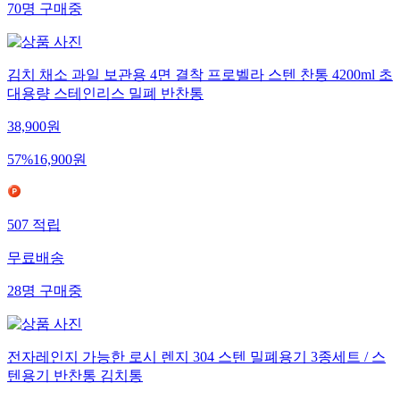
70
명
구매중
김치 채소 과일 보관용 4면 결착 프로벨라 스텐 찬통 4200ml 초
대용량 스테인리스 밀폐 반찬통
38,900
원
57
%
16,900
원
507
적립
무료배송
28
명
구매중
전자레인지 가능한 로시 렌지 304 스텐 밀폐용기 3종세트 / 스
텐용기 반찬통 김치통