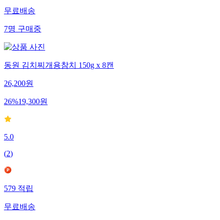
무료배송
7
명
구매중
동원 김치찌개용참치 150g x 8캔
26,200
원
26
%
19,300
원
5.0
(
2
)
579
적립
무료배송