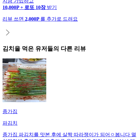
지금 가입하고
10,000P + 로또 10장
받기
리뷰 쓰면
2,000P
를 추가로 드려요
김치
을 먹은 유저들의 다른 리뷰
종가집
파김치
종가집 파김치를 맛본 후에 살짝 따라쟁이가 되어ㅇ봅니다 멸