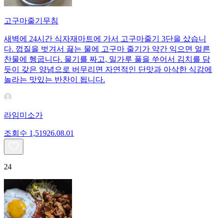
고구마줄기무침
새벽에 24시간 식자재마트에 가서 고구마줄기 3단을 샀습니
다. 껍질을 벗겨서 끓는 물에 고구마 줄기가 약간 익으면 얼른
찬물에 헹굽니다. 물기를 짜고, 밀가루 풀을 쑤어서 김치를 담
듯이 갖은 양념으로 버무리면 자연적인 단맛과 아삭한 식감에
놀라는 맛있는 반찬이 됩니다.
라임미소가
조회수
1,519
26.08.01
24