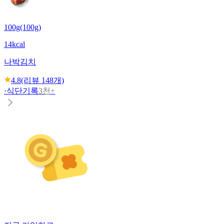
100g(100g)
14kcal
나박김치
4.8
(리뷰
148
개)
·
식단기록
3천+