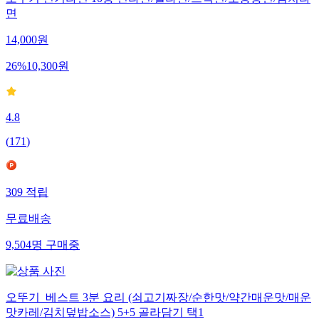
오뚜기 인기라면 10봉 진라면/열라면/스낵면/오동통면/김치라
면
14,000
원
26
%
10,300
원
4.8
(
171
)
309
적립
무료배송
9,504
명
구매중
오뚜기_베스트 3분 요리 (쇠고기짜장/순한맛/약간매운맛/매운
맛카레/김치덮밥소스) 5+5 골라담기 택1