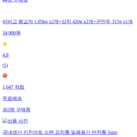
44
명
구매중
비비고 왕교자 1.05kg x2개+김치 420g x2개+군만두 315g x1개
34,900
원
4.8
(
5
)
1,047
적립
무료배송
303
명
구매중
국내생산 키친아트 스텐 김치통 밀폐용기 반찬통 5size