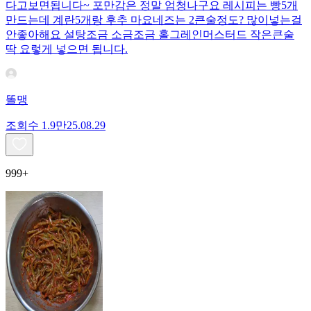
다고보면됩니다~ 포만감은 정말 엄청나구요 레시피는 빵5개
만드는데 계란5개랑 후추 마요네즈는 2큰술정도? 많이넣는걸
안좋아해요 설탕조금 소금조금 홀그레인머스터드 작은큰술
딱 요렇게 넣으면 됩니다.
똘맹
조회수
1.9만
25.08.29
999+