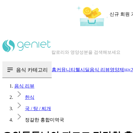
신규 회원 
칼로리와 영양성분을 검색해보세요
혈당 · 다이어트 음식 검색해보세요
음식 카테고리
홈
커뮤니티
헬시딜
음식 리뷰
영양제
NEW
음식 · 영양제 리뷰를 찾아보세요
음식 리뷰
한식
국 / 탕 / 찌개
정갈한 홍합미역국