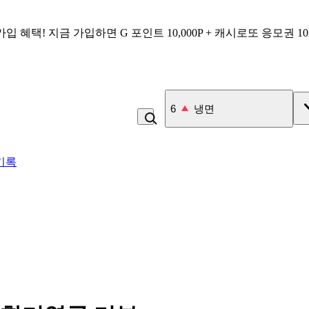
가입 혜택!
지금 가입하면
G 포인트 10,000P + 캐시로또 응모권 1
7
김치
기록