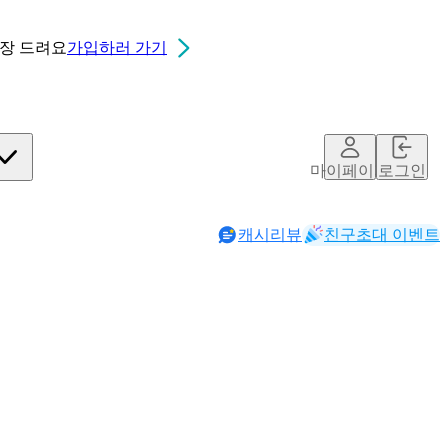
0장
드려요
가입하러 가기
마이페이지
로그인
캐시리뷰
친구초대 이벤트