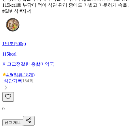
115kcal로 부담이 적어 식단 관리 중에도 가볍고 따뜻하게 속
#일반식 #저녁
1인분(500g)
115kcal
피코크
정갈한 홍합미역국
4.8
(리뷰
18
개)
·
식단기록
154회
0
신고·제보