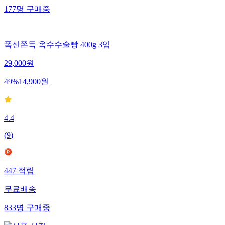
177
명
구매중
폭신쫀득 옥수수술빵 400g 3입
29,000
원
49
%
14,900
원
4.4
(
9
)
447
적립
무료배송
833
명
구매중