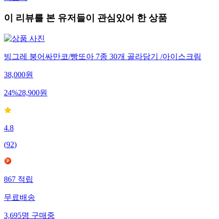
이 리뷰를 본 유저들이 관심있어 한 상품
빙그레 붕어싸만코/빵또아 7종 30개 골라담기 /아이스크림
38,000
원
24
%
28,900
원
4.8
(
92
)
867
적립
무료배송
3,695
명
구매중