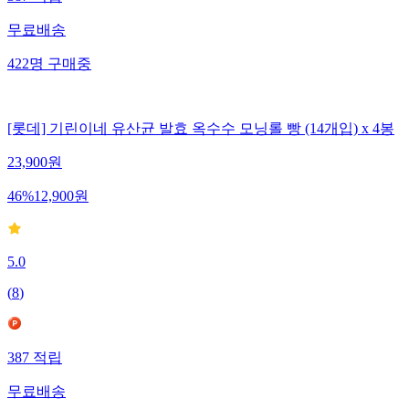
387
적립
무료배송
422
명
구매중
[롯데] 기린이네 유산균 발효 옥수수 모닝롤 빵 (14개입) x 4봉
23,900
원
46
%
12,900
원
5.0
(
8
)
387
적립
무료배송