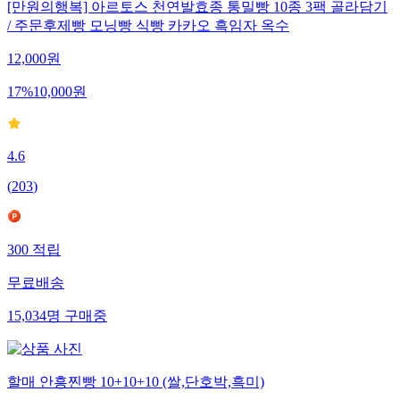
[만원의행복] 아르토스 천연발효종 통밀빵 10종 3팩 골라담기
/ 주문후제빵 모닝빵 식빵 카카오 흑임자 옥수
12,000
원
17
%
10,000
원
4.6
(
203
)
300
적립
무료배송
15,034
명
구매중
할매 안흥찐빵 10+10+10 (쌀,단호박,흑미)