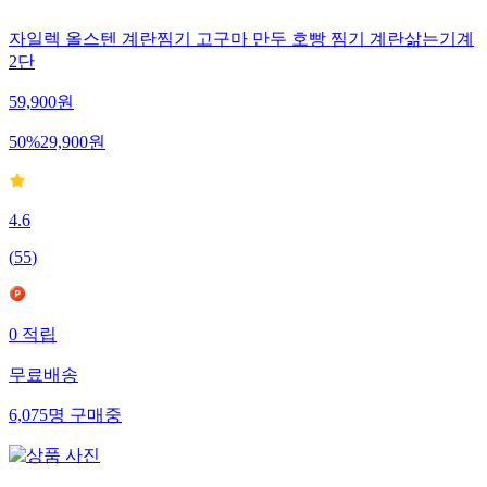
자일렉 올스텐 계란찜기 고구마 만두 호빵 찜기 계란삶는기계
2단
59,900
원
50
%
29,900
원
4.6
(
55
)
0
적립
무료배송
6,075
명
구매중