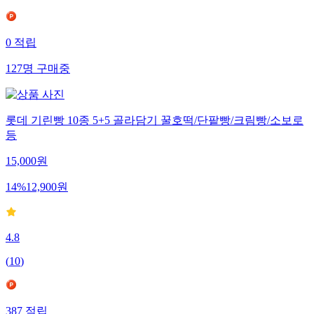
0
적립
127
명
구매중
롯데 기린빵 10종 5+5 골라담기 꿀호떡/단팥빵/크림빵/소보로
등
15,000
원
14
%
12,900
원
4.8
(
10
)