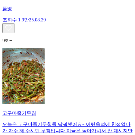
똘맹
조회수
1.9만
25.08.29
999+
고구마줄기무침
오늘은 고구마줄기무침를 담궈봤어요~ 어렸을적에 친정엄마
가 자주 해 주시던 무침입니다 지금은 돌아가셔서 안 계시지만