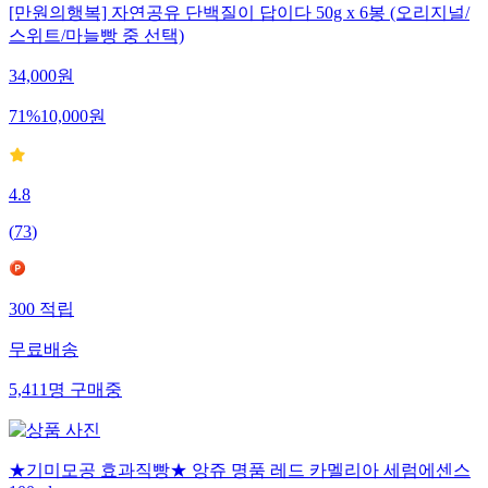
[만원의행복] 자연공유 단백질이 답이다 50g x 6봉 (오리지널/
스위트/마늘빵 중 선택)
34,000
원
71
%
10,000
원
4.8
(
73
)
300
적립
무료배송
5,411
명
구매중
★기미모공 효과직빵★ 앙쥬 명품 레드 카멜리아 세럼에센스