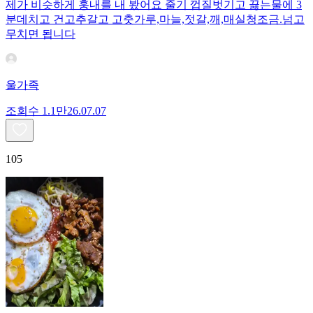
제가 비슷하게 훙내를 내 봤어요 줄기 껍질벗기고 끓는물에 3
분데치고 건고추갈고 고춧가루,마늘,젓갈,깨,매실청조금.넘고
무치면 됩니다
울가족
조회수
1.1만
26.07.07
105