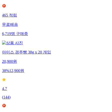
465
적립
무료배송
6,719
명
구매중
아이스 경주빵 38g x 20 개입
20,900
원
38
%
12,900
원
4.7
(
144
)