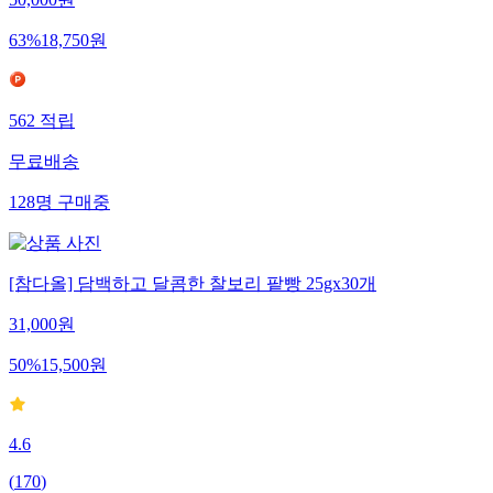
50,000
원
63
%
18,750
원
562
적립
무료배송
128
명
구매중
[참다올] 담백하고 달콤한 찰보리 팥빵 25gx30개
31,000
원
50
%
15,500
원
4.6
(
170
)