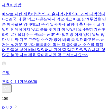
제육비빔밥
배달로 시킨 제육비빔밥인데 혼자먹기엔 양이 진짜 대박입니
다;; 결국 다 못 먹고 다음날까지 먹으려고 따로 남겨두었을 만
큼 혜자로운 양이에요! 뚜껑 열자마자 불향이 훅 나는데 고기
맛이 인위적이지 않고 숯불 맛이라 참 맛있네요~!특히 계란후
라이 2개 올려주는 센스는 굳!! ​다만 밥이랑 야채 양이 워낙 많
다 보니까 기본 고추장 소스가 양에 비해 좀 적더라고요ㅠ.ㅠ
저는 싱거운 것보다 매콤하게 먹는 걸 좋아해서 소스를 직접
더 만들어 넣어 비벼 먹었더니 간이 딱 맞고 맛있었습니다! 양
많고 불맛 나는 제육 좋아하시면 꼭 드셔보세요~^^
으앵
조회수
1.1만
26.06.30
168
더보기