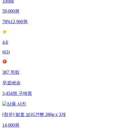
100ml
59,000
원
78
%
12,900
원
4.6
(
63
)
387
적립
무료배송
3,454
명
구매중
[청우] 발효 보리건빵 280g x 3개
14,000
원