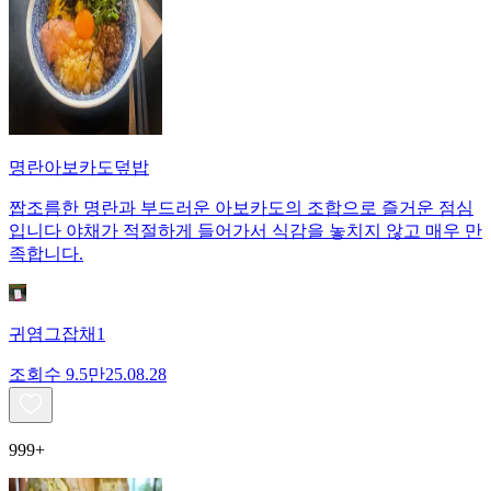
명란아보카도덮밥
짭조름한 명란과 부드러운 아보카도의 조합으로 즐거운 점심
입니다 야채가 적절하게 들어가서 식감을 놓치지 않고 매우 만
족합니다.
귀염그잡채1
조회수
9.5만
25.08.28
999+