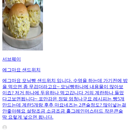
서브웨이
에그마요 샌드위치
에그마요 모닝빵 샌드위치 입니다. 수영을 하는데 가기전에 밥
을 먹으면 좀 무겁더라고요~ 모닝빵하나에 내용물이 많아보
이죠? 저거 하나에 두유하나 먹고갑니다 거의 계란하나 들었
다고보면됩니다~ 포만감은 정말 엄청나구요 레시피는 빵5개
만드는데 계란5개랑 후추 마요네즈는 2큰술정도? 많이넣는걸
안좋아해요 설탕조금 소금조금 홀그레인머스터드 작은큰술
딱 요렇게 넣으면 됩니다.