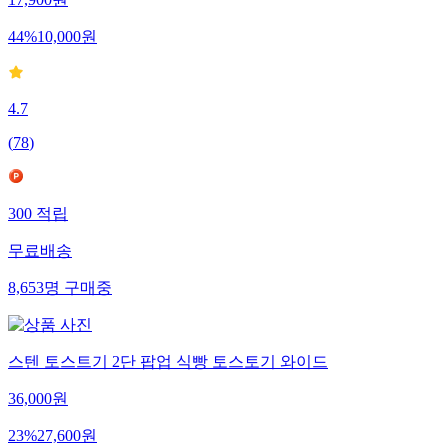
17,900
원
44
%
10,000
원
4.7
(
78
)
300
적립
무료배송
8,653
명
구매중
스텐 토스트기 2단 팝업 식빵 토스토기 와이드
36,000
원
23
%
27,600
원