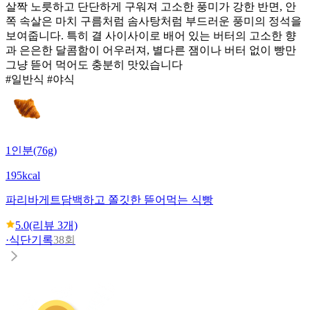
살짝 노릇하고 단단하게 구워져 고소한 풍미가 강한 반면, 안
쪽 속살은 마치 구름처럼 솜사탕처럼 부드러운 풍미의 정석을
보여줍니다. 특히 결 사이사이로 배어 있는 버터의 고소한 향
과 은은한 달콤함이 어우러져, 별다른 잼이나 버터 없이 빵만
그냥 뜯어 먹어도 충분히 맛있습니다
#일반식 #야식
1인분(76g)
195kcal
파리바게트
담백하고 쫄깃한 뜯어먹는 식빵
5.0
(리뷰
3
개)
·
식단기록
38회