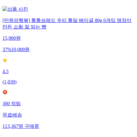
[만원의행복] 통통브레드 우리 통밀 베이글 80g 6개입 명장이
만든 소화 잘 되는 빵
15,900
원
37
%
10,000
원
4.5
(
1,039
)
300
적립
무료배송
113,367
명
구매중