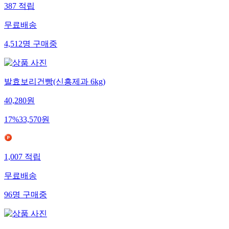
387
적립
무료배송
4,512
명
구매중
발효보리건빵(신흥제과 6kg)
40,280
원
17
%
33,570
원
1,007
적립
무료배송
96
명
구매중