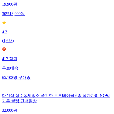
19,900
원
30
%
13,900
원
4.7
(
1,673
)
417
적립
무료배송
65,108
명
구매중
다신샵 성수동제빵소 쫄깃한 두부베이글 6종 식단관리 NO밀
가루 쌀빵 단백질빵
32,000
원