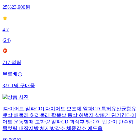
25
%
23,900
원
4.7
(
24
)
717
적립
무료배송
3,911
명
구매중
[다이어트 알파CD] 다이어트 보조제 알파CD 특허유산균함유
뱃살 배둘레 허리둘레 팔뚝살 등살 허벅지 살빼기 단기간다이
어트 운동할때 고함량 알파CD 과식후 빵순이 밥순이 탄수화
물컷팅 내장지방 체지방감소 체중감소 에도움