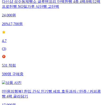
다신샵 성수동제빵소 글루텐프리 단백한빵 4종 4팩/8팩/12팩
프로틴빵 NO밀가루 식단빵 고단백
24,000
원
26
%
17,700
원
4.7
(
3
)
531
적립
599
명
구매중
[만원의행복] 한입 간식 인기빵 세트 호두과자 / 만쥬 / 커피콩
빵 4팩 골라담기