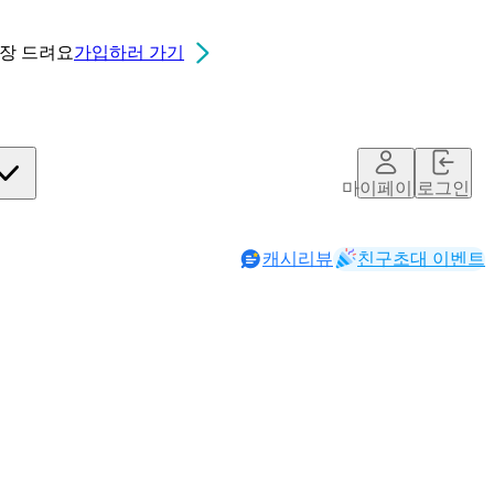
0장
드려요
가입하러 가기
마이페이지
로그인
캐시리뷰
친구초대 이벤트