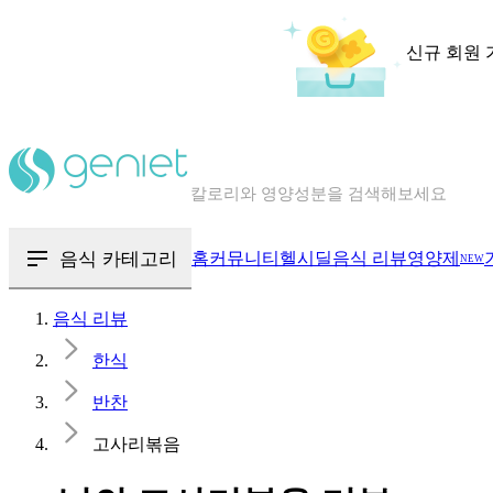
신규 회원 
칼로리와 영양성분을 검색해보세요
혈당 · 다이어트 음식 검색해보세요
음식 · 영양제 리뷰를 찾아보세요
음식 카테고리
홈
커뮤니티
헬시딜
음식 리뷰
영양제
NEW
음식 리뷰
한식
반찬
고사리볶음