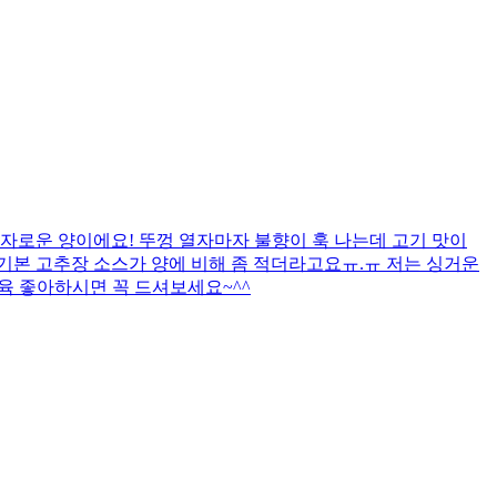
자로운 양이에요! 뚜껑 열자마자 불향이 훅 나는데 고기 맛이
까 기본 고추장 소스가 양에 비해 좀 적더라고요ㅠ.ㅠ 저는 싱거운
제육 좋아하시면 꼭 드셔보세요~^^