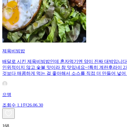
제육비빔밥
배달로 시킨 제육비빔밥인데 혼자먹기엔 양이 진짜 대박입니다;;
인위적이지 않고 숯불 맛이라 참 맛있네요~!특히 계란후라이 2개
것보다 매콤하게 먹는 걸 좋아해서 소스를 직접 더 만들어 넣어 
으앵
조회수
1.1만
26.06.30
168