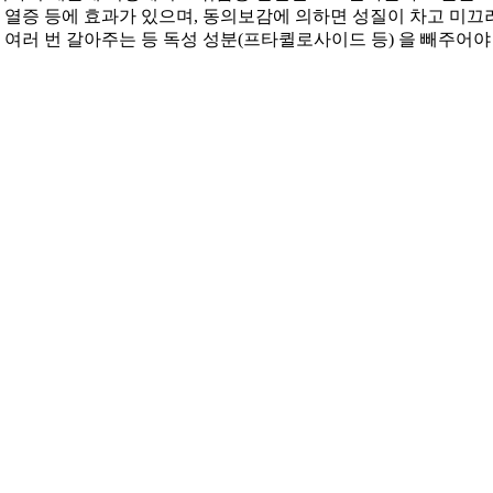
관절통, 열증 등에 효과가 있으며, 동의보감에 의하면 성질이 차고 미
 여러 번 갈아주는 등 독성 성분(프타퀼로사이드 등) 을 빼주어야