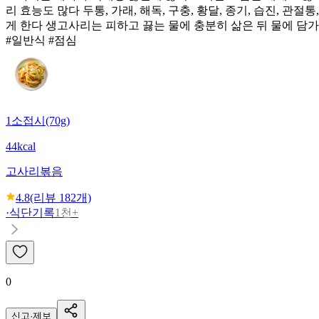
리 효능도 많다 두통, 가래, 해독, 구충, 황달, 종기, 습진, 
게 한다 생고사리는 피하고 끓는 물에 충분히 삶은 뒤 물에 담가
#일반식 #점심
1소접시(70g)
44kcal
고사리볶음
4.8
(리뷰
182
개)
·
식단기록
1천+
0
신고·제보