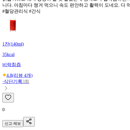
니다. 아침마다 챙겨 먹으니 속도 편안하고 활력이 도네요. 다
#혈당관리식 #간식
1잔(140ml)
35kcal
비락
칡즙
4.8
(리뷰
4
개)
·
식단기록
3회
0
신고·제보