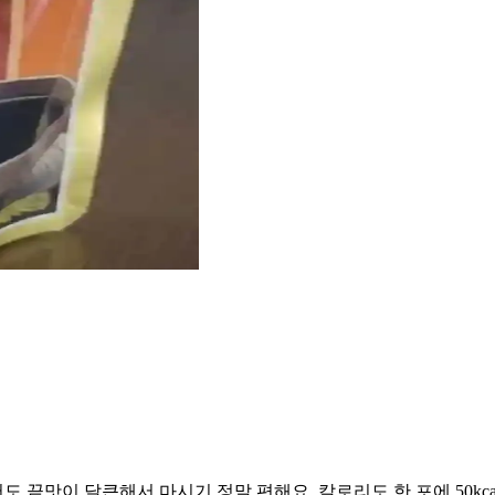
끝맛이 달큰해서 마시기 정말 편해요. 칼로리도 한 포에 50kca