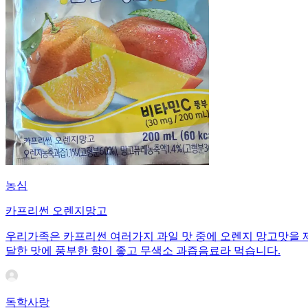
농심
카프리썬 오렌지망고
우리가족은 카프리썬 여러가지 과일 맛 중에 오렌지 망고맛을 
달한 맛에 풍부한 향이 좋고 무색소 과즙음료라 먹습니다.
독학사랑