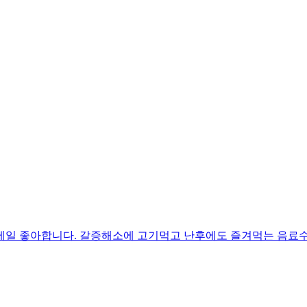
제일 좋아합니다. 갈증해소에 고기먹고 난후에도 즐겨먹는 음료수