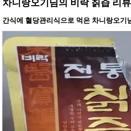
차니랑오기님의 비락 칡즙 리뷰
간식에 혈당관리식으로 먹은 차니랑오기님