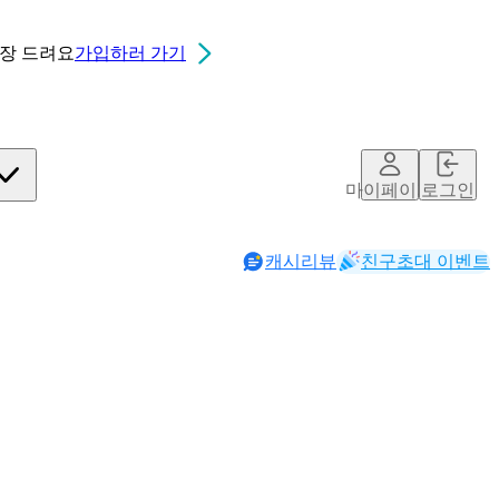
0장
드려요
가입하러 가기
마이페이지
로그인
캐시리뷰
친구초대 이벤트