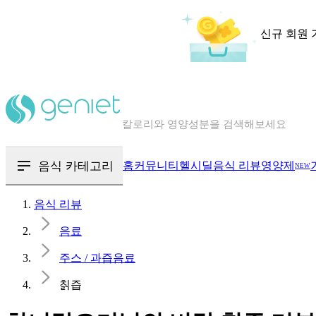
신규 회원 
칼로리와 영양성분을 검색해보세요
혈당 · 다이어트 음식 검색해보세요
음식 · 영양제 리뷰를 찾아보세요
음식 카테고리
홈
커뮤니티
헬시딜
음식 리뷰
영양제
NEW
음식 리뷰
음료
주스 / 과즙음료
칡즙