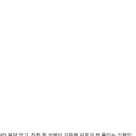
l라 부담 없고, 진한 칡 성분이 가득해 피로가 싹 풀리는 기분입